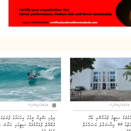
10/06/2026
11/06/20
އްމުލަކު ސިޓީގެ ޤުރުއާނާއި ބެހޭ
ދިވެހި ސާފިން ލީގުގެ މިއަހަރުގެ ފުރަތަމަ
މަރުކަޒުގެ 90 އިންސައްތަ މަސައްކަތް
މުބާރާތް ފުވައްމުލަކު ސިޓީގައި އަންނަ ބ