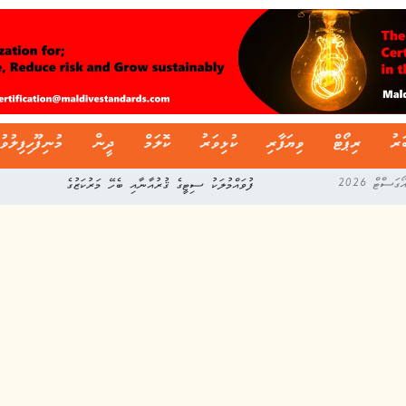
ަރު
ރިޕޯޓް
ވިޔަފާރި
ކުޅިވަރު
ކޮލަމް
ދީން
މުނިފޫހިފިލުވު
ދިވެހި ސާފިން ލީގުގެ މިއަހަރުގެ ފުރަތަމަ