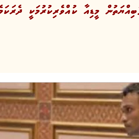
ބިއްޔަތުން މީޑިއާ ކުއްވެރިކުރުމަކީ ދެރަކަމ