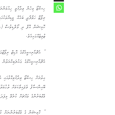
ރިޕޯޓާ ހަވާލާދީ ބައެއް މީޑިޔާތަކުގައ
ކޮމިޝަން އޮފް ދި މޯލްޑިވުސް (އެޗް
ޓުވިޓެއްގައިއެވެ.
” އެޗްއާރިސީއެމްގެ އޮޑިޓް ރިޕޯޓްގަ
އެޗްއާރިސީއެމްގެ ޢައުލަބިއްޔަތުން 
އިތުރަށް ހިސްޓޯ ވިދާޅުވިގޮތުގައި އެ
ބޭއިންސާފު ވެފައިވާކަމަށް ތުޙުމަތު
މެމްބަރުންގެ މައްޗަށް ކުރެވޭ މިފަދަ
” ކޮމިޝަން ގެ މެމްބަރުންނަށް ކުރ