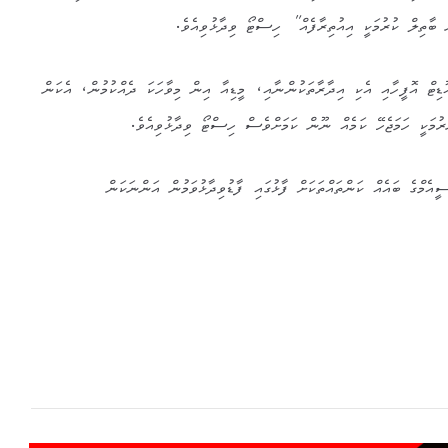
ާތިލް ކުރުމަކީ އިއުތިރާފެއް” ހިސްޓޯ ވިދާޅުވިއެވެ.
ިޓް އޮފީހާއި އެކި އިދާރާތަކުންނާއި، މީޑިއާ އިން މިވާހަކަ ދެއްކުމުން، އެކަން
ރުމަކީ ހަމަޖެހޭ ކަމެއް ނޫން ކަމަށްވެސް ހިސްޓޯ ވިދާޅުވިއެވެ.
ެމްގެ ބައެއް ކަންތައްތަކަށް ފާޅުގައި ފާޑުވިދާޅުވަމުން އަންނަކަން