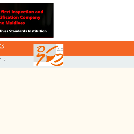
ޚަބ
7 އޯގަސްޓް 2026