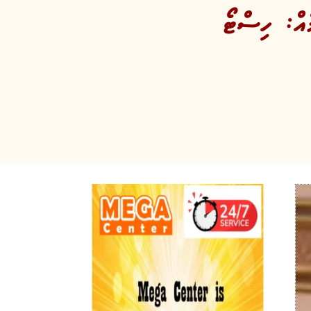
ެއް: ހިސްޓޯ