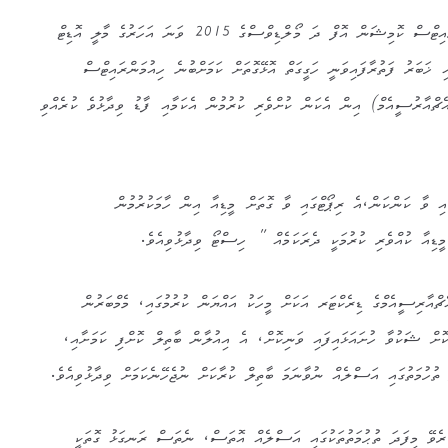
ހިސްޓޯ މިހެން ވިދާޅުވީ ހިއުމަންރައިޓްސް ކޮމިޝަން އޮފް ދަ މޯލްޑިވްސްގެ 2015 ވަނަ އަހަރުގެ މާލީ އޮޑިޓް
ި ޚަބަރު ފަތުރާފައިވަނީ ހަގީގަތް އޮޅޭގޮތަށް ކަމަށްބުނެ ހިއުމަންރައިޓްސް
އާރުސީއެމް) އިން އެކަން ކުށްވެރި ކުރުމުން އެކަމާއި ފާޑު ވިދާޅުވެ ކުރެއްވި
އި ވާ ކަންކަން،އެ ރިޕޯޓްގައި ވާ ގޮތަށް މީޑިއާ އިން ހާމަކުރުމުން
މީޑިއާ ކުއްވެރި ކުރުމަކީ ދެރަކަމެއް ” ހިސްޓޯ ވިދާޅުވިއެވެ.
ޗްއާރިސީއެމްގެ ޑިރެކްޓަރ އަކަށް މީހަކު އައްޔަން ކުރުމުގައި، މެމްބަރުން
ކޮށް ޝަކުވާ ހުށައަޅައިފައި ވަނިކޮށް، އެ އިއުލާން ބާތިލް ކޮށްފި ކަމަށާއި،
 ތުހުމަތުގައި އަސްލެއް ނުވާނަމަ ބާތިލް ކުރާކަށް ނުޖެހޭނެކަމަށް ވިދާޅުވިއެވެ.
ެވޭ މިފަދަ ތުޙުމަތުތަކުގައި އަސްލެއް އޮތަސް، ނެތަސް ރަނގަޅު ގޮތަކީ