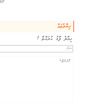
ނިމިއ
ޚިޔާލުތައް
ޚިޔާލު ފާޅު ކުރައްވާ !