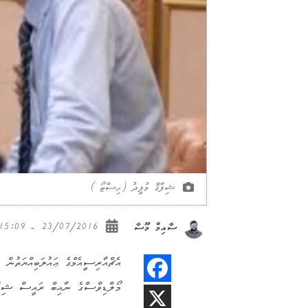
ޝިފާޤް މުފީދު (ހިސްޓޯ )
23/07/2016 - 15:09
ސާއިމް މޫސާ
އެޗްއާރިސީއެމްގެ ޢައުލަބިއްޔަތުން 
މޯލްޑިވްސްގެ ނާއިބް ރައީސް ޝިފާޤ