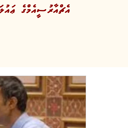
އެޗްއާރުސީއެމްގެ ޢައުލަ