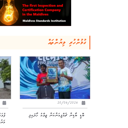
ގުޅުންހުރި ލިޔުންތައް
26
20/06/2026
ބޮޑީ ބޯޑިން ޗެމްޕިއަންކަން ޖިވާއު ހޯދައިފި
ފުވަ