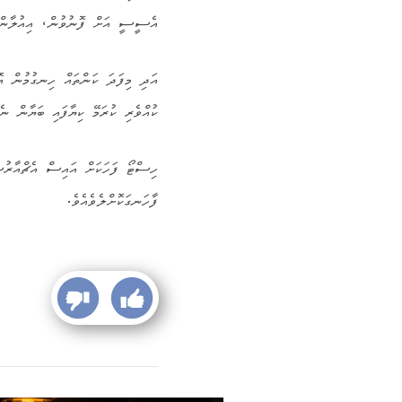
އެސީސީ އަށް ފޮނުވުން، އިއުލާން ބ
އަދި މިފަދަ ކަންތައް ހިނގުމުން އޮޑ
ކުއްވެރި ކުރަމޭ ކިޔާފައި ބަޔާން ނެ
ހިސްޓޯ ފަހަކަށް އައިސް އެޗްއާރުސީއ
ފާހަނގަކޮށްލެވެއެވެ.