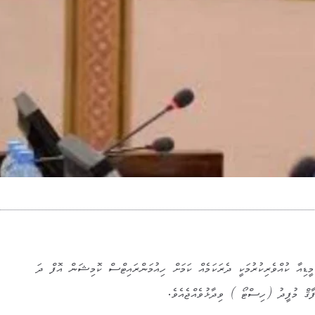
މީޑިއާ ކުއްވެރިކުރުމަކީ ދެރަކަމެއް ކަމަށް ހިއުމަންރައިޓްސް ކޮމިޝަން އޮފް ދަ
ް މުފީދު (ހިސްޓޯ ) ވިދާޅުވެއްޖެއެވެ.