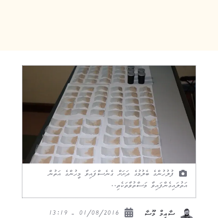
ފުލުހުންގެ ބެލުމުގެ ދަށަށް ގެނެސްފައިވާ މީހުންގެ އަތުން
އަތުލައިގެންފައިވާ މަސްތުވާތަކެތި..
01/08/2016 - 13:19
ސާއިމް މޫސާ