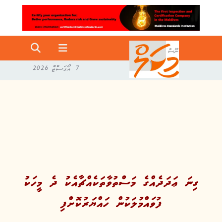
7 އޯގަސްޓް 2026
ގިނަ ޢަދަދެއްގެ މަސްތުވާތަކެއްޗާއެކު ދެ މީހަކު
ފުވައްމުލަކުން ހައްޔަރުކޮށްފި