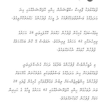
ފުވައްމުލަކު ޕޮލިސް ސްޓޭޝަނުން ހިންގި އޮޕަރޭޝަނެއްގައި ގިނަ
ޢަދަދެއްގެ މަސްތުވާތަކެއްޗާއެކު ދެ މީހަކު ފުލުހުންގެ ހައްޔަރުކޮށްފިއެވެ،
މިމައްސަލައާ ގުޅިގެން ފުލުހުން ހައްޔަރު ކޮއްފައިވަނީ 28 އަހަރުގެ
ފިރިހެނަކާއި 62 އަހަރުގެ ފިރިނެކެވެ. ނަމަވެސް އޭ ކޮން ބައެއްކަމެއް
ފުލުހުން ހާމައެއް ނުކުރައްވައެވެ.
މި ދެމީހުންވެސް ފުލުހުންގެ ބެލުމުގެ ދަށަށް ގެނެސްފައިވަނީ
ފުވައްމުލަކަށް ގިނަ ޢަދަދެއްގެ މަސްތުވާތަކެތި އެތެރެކުރަން އުޅޭކަމަށް
ފުލުހުންގެ އިންޓެލިޖެންސަށް ލިބުނު މަޢުލޫމާތަކާއި ގުޅިގެން ޖުލައި 28
ވަނަ ދުވަހުގެރޭ ހިންގި އޮޕަރޭޝަނެއްގައި 62 އަހަރުގެ މީހާގެ ގެ ކައިރިން
ކަމަށް ފުލުހުން ހާމަކުރައްވައެވެ.