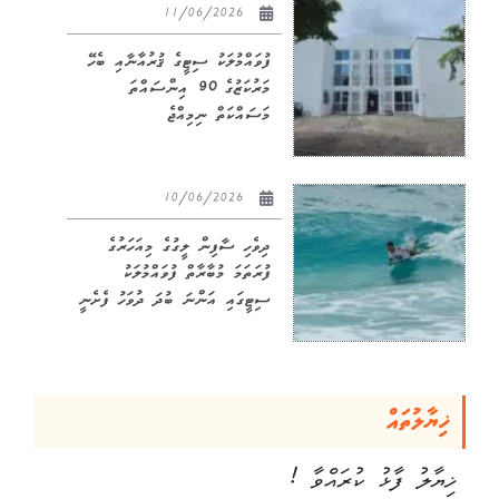
11/06/2026
ފުވައްމުލަކު ސިޓީގެ ޤުރުއާނާއި ބެހޭ
މަރުކަޒުގެ 90 އިންސައްތަ
މަސައްކަތް ނިމިއްޖެ
10/06/2026
ދިވެހި ސާފިން ލީގުގެ މިއަހަރުގެ
ފުރަތަމަ މުބާރާތް ފުވައްމުލަކު
ސިޓީގައި އަންނަ ބުދަ ދުވަހު ފެށެނީ
ޚިޔާލުތައް
ޚިޔާލު ފާޅު ކުރައްވާ !