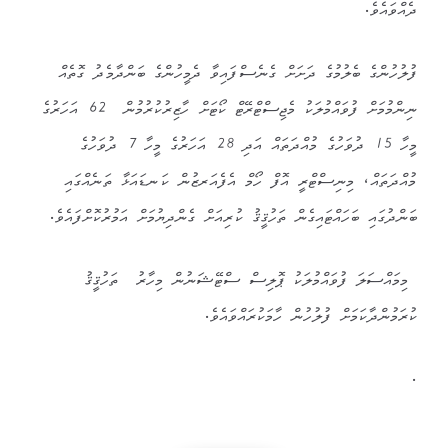
ދެއްވައެވެ.
ފުލުހުންގެ ބެލުމުގެ ދަށަށް ގެނެސްފައިވާ ދެމީހުންގެ ބަންދާމެދު ގޮތެއް
ނިންމުމަށް ފުވައްމުލަކު މެޖިސްޓްރޭޓް ކޯޓަށް ހާޒިރުކުރުމުން 62 އަހަރުގެ
މީހާ 15 ދުވަހުގެ މުއްދަތައް އަދި 28 އަހަރުގެ މީހާ 7 ދުވަހުގެ
މުއްދަތައް، މިނިސްޓްރީ އޮފް ހޯމް އެފެއަރޒުން ކަނޑައަޅާ ތަނެއްގައި
ބަންދުގައި ބަހައްޓައިގެން ތަހުޤީޤު ކުރިއަށް ގެންދިޔުމަށް އަމުރުކޮށްފައެވެ.
މިމައްސަލަ ފުވައްމުލަކު ޕޮލިސް ސްޓޭޝަނުން މިހާރު ތަހުޤީޤު
ކުރަމުންދާކަމަށް ފުލުހުން ހާމަކުރައްވައެވެ.
.