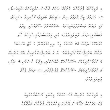
މި ދެމީހުންގެ ފުލުހުންގެ ބެލުމުގެ ދަށަށް ގެނެސް އެދެމީހުންގެ ހަށިގަނޑާއި
28 އަހަރުގެ މީހާ އެވަގުތު އިން ސައިކަލް ބަލައިފާސްކުރިއިރު ސައިކަލް
މަޑި ދަށުން މަސްތުވާތަކެތިކަމަށް ޝައްކުކުރެވޭ އެއްޗެއްހުރި ފިލްމު
ހުސްކުރި ދަޅެއް ފެނިފައިވެއެވެ. އަދި މިމައްސަލައާއި ގުޅިގެން ކޯޓު
އަމުރެއްގެ ދަށުން 62 އަހަރުގެ މީހާ ދިރިއުޅެމުންދާ ގެ ކޯޓު އަމުރެއްގެ
ދަށުން ބަލައިފާސްކޮށްފައިވެއެވެ. އެ ގެ ބަލައިފާސްކުރިއިރު އެގޭ ތެރެއިން
މަސްތުވާތަކެތިކަމަށް ޝައްކުކުރެވޭ އެއްޗެއްހުރި ފިލްމު ހުސްކުރި 4 ދަޅާއި
މަސްތުވާތަކެތިކަމަށް ޝައްކުކުރެވޭ އެއްޗެއްހުރި 80 ރަބަރު ޕެކެޓް
ފެނިފައިވެއެވެ.
މި ދެމީހުންގެ ތެރެއިން 62 އަހަރުގެ މީހާއަކީ މަސްތުވާތަކެތީގެ
މައްސަލައެއްގެ ރެކޯޑްސް އޮންނަ މީހެއްކަމަށް ފުލުހުން މައުލޫމާތު