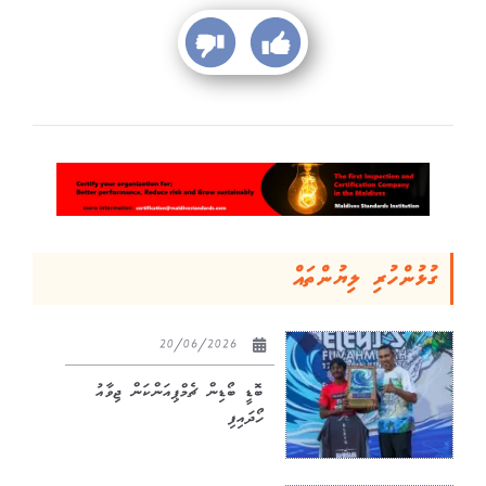
ގުޅުންހުރި ލިޔުންތައް
20/06/2026
ބޮޑީ ބޯޑިން ޗެމްޕިއަންކަން ޖިވާއު
ހޯދައިފި