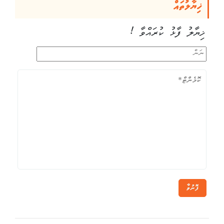
ޚިޔާލުތައް
ޚިޔާލު ފާޅު ކުރައްވާ !
ފޮނުވާ