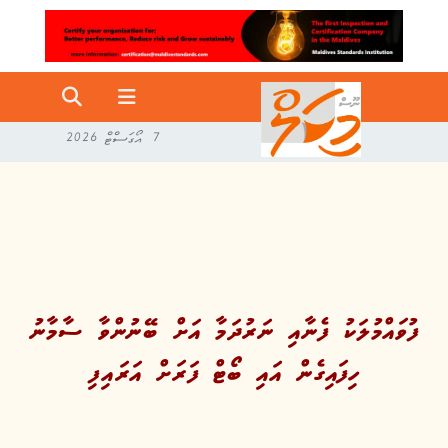
7 އޯގަސްޓް 2026
ފުވައްމުލަކު ފެނާއި ނަރުދަމާ އަށް ބޭނުންވާ ސާމާނު
ހިފައިގެން އައި ބޯޓް ފަރަށް އަރައިފި