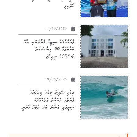
ހޯދައިފި
11/06/2026
ފުވައްމުލަކު ސިޓީގެ ޤުރުއާނާއި ބެހޭ
މަރުކަޒުގެ 90 އިންސައްތަ
މަސައްކަތް ނިމިއްޖެ
10/06/2026
ދިވެހި ސާފިން ލީގުގެ މިއަހަރުގެ
ފުރަތަމަ މުބާރާތް ފުވައްމުލަކު
ސިޓީގައި އަންނަ ބުދަ ދުވަހު ފެށެނީ