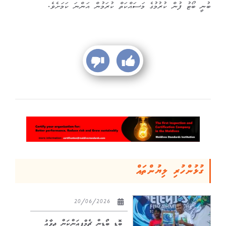
ބުނީ ބޯޓު ފުން ކުރުމުގެ މަސައްކަތް ކުރަމުން އަންނަ ކަމަށެވެ.
ގުޅުންހުރި ލިޔުންތައް
20/06/2026
ބޮޑީ ބޯޑިން ޗެމްޕިއަންކަން ޖިވާއު