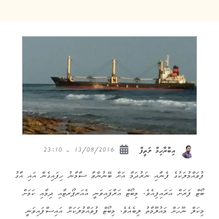
13/08/2016 - 23:10
އިބްރާހިމް ލަތީފް
ފުވައްމުލަކުގެ ފެނާއި ނަރުދަމާ އަށް ބޭނުންވާ ސާމާނު ހިފައިގެން އައި އާގު
ބޯޓް ފަރަށް އަރައިފިއެވެ. މިބޯޓް އަރާފައިވަނީ އެއަރޕޯރޓާއި ދިމާއި ކަމަށް
މިކަލް ނޫހަށް މައުލޫމާތު ލިބެއެވެ. މިބޯޓް ފުވައްމުލަކަށް އައިސްފައިވަނީ