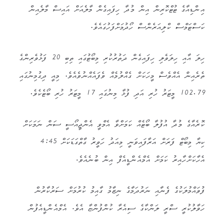
އިންޑިއާގެ ޓުޓްކޮރިން އިން މުދާ ހިފައިގެން މާލެއަށް އައިސް މާލެއިން
ކަސްޓަމްސް ކްލިއަރެންސް ހޯދުމަށްފަހުގައެވެ.
ހިލަ އާއި ހިލަވެލި ހިފައިގެން ދަތުރުކުރި މިބޯޓުގައި ތިބި 20 ފަޅުވެރިންގެ
ތެރެއިން އެއްވެސް މީހަކަށް ގެއްލުމެއް ވެފައެއްނުވެއެވެ. މިއީ ދިގުމިނުގައި
102.79 މީޓަރު ހުރި އަދި ފުޅާ މިނުގައި 17 މީޓަރު ހުރި ބޯޓެކެވެ.
ކޮރެއާގެ މުދާ އުފުލާ ބޯޓެއް ކަމަށްވާ އެމްވީ އެންޖީއޯސީ ސަން ނަމަކަށް
ކިޔާ މިބޯޓް ފަރަށް އަރާފައިވަނީ މިއަދު ހަވީރު ގާތްގަޑަކަށް 4:45
އެހާކަށްހާއިރު ކަމަށް އެމްއެންޑީއެފް އިން ބުނެއެވެ.
ފުވައްމުލަކުގެ ފެނާއި ނަރުދަމާގެ ނިޒާމު ގާއިމު ކުރުމަށް ސަރުކާރުން
ހަވާލުކުރީ ސްރީ ލަންކާގެ ސިއެރާ ކުންފުންޏާ އެވެ. އެމްއެންޑީއެފުން