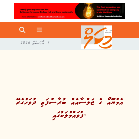
7 އޯގަސްޓް 2026
އެމްޔޫއޯ ގެ ޖަލްސާއެއް ބުރާސްފަތި ދުވަހުގެރޭ
ފުވައްމުލަކުގައި..