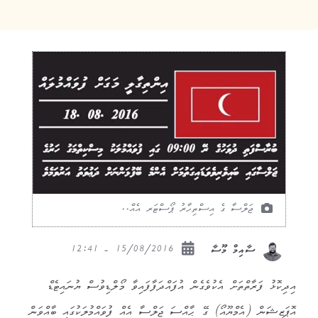
ޖަލްސާ ގެ އިސްތިހާރު ޕޯސްޓަރ އެއް..
15/08/2016 - 12:41
ސާއިމް މޫސާ
އިދިކޮޅު ފަރާތްތަށް އެކުވެގެން އުފައްދަފާފައިވާ މޯލްޑިވުސް ޔުނައިޓެޑް
އޮޕަޒިޝަން (އެމްޔޫއޯ) ގޭ ޙާއްސަ ޖަލްސާ އެއް ފުވައްމުލަކުގައި ބާއްވަން