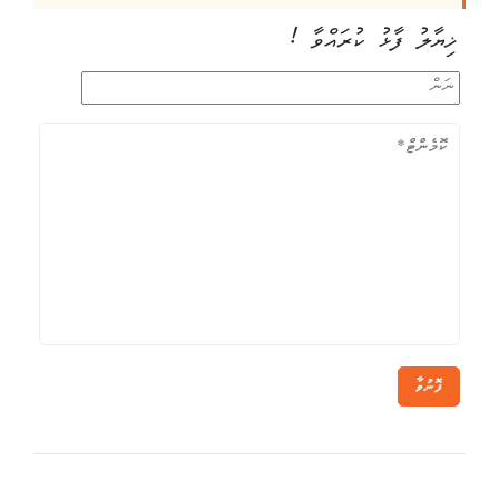
ޚިޔާލު ފާޅު ކުރައްވާ !
ފޮނުވާ