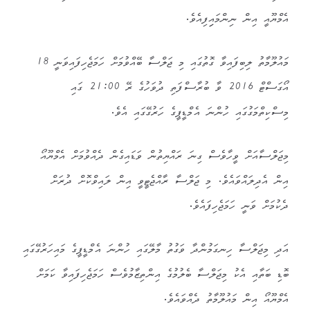
އެމްޔޫއީ އިން ނިންމައިިފިއެވެ.
މައުލޫމާތު ލިބިފައިވާ ގޮތުގައި މި ޖަލްސާ ބޭއްވުމަށް ހަމަޖެހިފައިވަނީ 18
އޯގަސްޓް 2016 ވާ ބުރާސްފަތި ދުވަހުގެ ރޭ 21:00 ގައި
މިސްކިތްމަގުގައި ހުންނަ އެމްޑީޕީގެ ހަރުގޭގައި އެވެ.
މިޖަލްސާއަށް ވީހާވެސް ގިނަ ރައްޔިތުން ވަޑައިގެން ދެއްވުމަށް އެމްޔޫއޯ
އިން އެދިލައްވައެވެ. މި ޖަލްސާ ރާއްޖެޓީވީ އިން ލައިވްކޮށް ދުރަށް
ދެކުމަށް ވަނީ ހަމަޖެހިފައެވެ.
އަދި މިޖަލްސާ ހިނގަމުންދާ ވަގުތު މާލޭގައި ހުންނަ އެމްޑީޕީގެ މައިހަރުގޭގައި
ބޮޑި ބަތާއި އެކު މިޖަލްސާ ބެލުމުގެ އިންތިޒާމުވެސް ހަމަޖެހިފައިވާ ކަމަށް
އެމްޔޫއޯ އިން މައުލޫމާތު ދެއްވައެވެ.