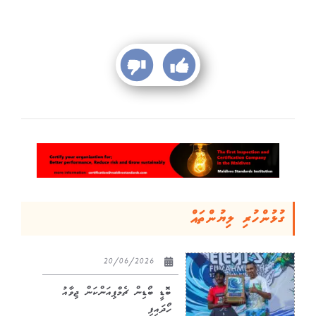
ގުޅުންހުރި ލިޔުންތައް
20/06/2026
ބޮޑީ ބޯޑިން ޗެމްޕިއަންކަން ޖިވާއު
ހޯދައިފި