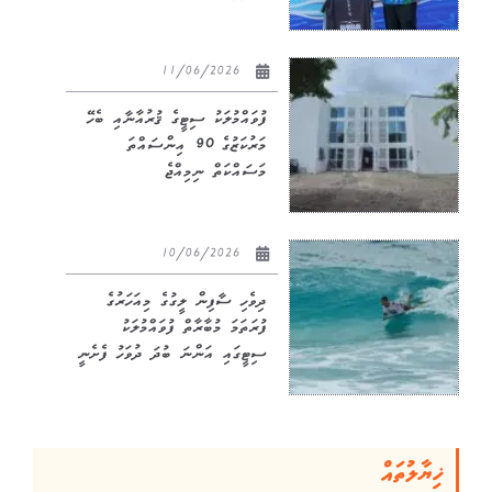
11/06/2026
ފުވައްމުލަކު ސިޓީގެ ޤުރުއާނާއި ބެހޭ
މަރުކަޒުގެ 90 އިންސައްތަ
މަސައްކަތް ނިމިއްޖެ
10/06/2026
ދިވެހި ސާފިން ލީގުގެ މިއަހަރުގެ
ފުރަތަމަ މުބާރާތް ފުވައްމުލަކު
ސިޓީގައި އަންނަ ބުދަ ދުވަހު ފެށެނީ
ޚިޔާލުތައް