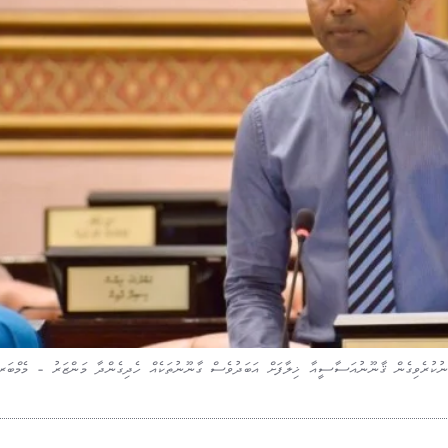
ކުރެވިގެން ޤާނޫނުއަސާސީއާ ޚިލާފަށް އަބަދުވެސް ގާނޫނުތަކެއް ހެދިގެންދާ މަންޒަރު - މެމްބަރ