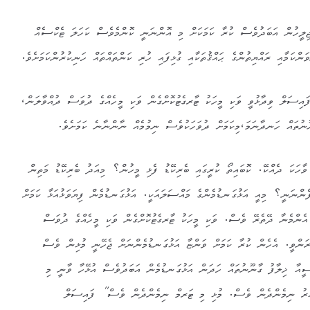
ޖިލީހުން އަބަދުވެސް ކުރާ ކަމަކަށް މި އޮންނަނީ ކޮންމެވެސް ކަހަލަ ޓެކްސެއް
ކަމާއި ރައްޔިތުންގެ ޙައްޤުތަކާއި ގުޅިފައި ހުރި ކަންތައްތައް ހަނިކުރުންކަމަށެވެ.
 ފައިސަލް ވިދާޅުވީ ވަކި މީހަކު ޓާރގެޓުކޮށްގެން ވަކި މީހެއްގެ ދުވަސް ދުއްވާލަން،
ުތައް ހަނދާނަމަ،މިކަމަށް ދުވަހަކުވެސް ނިމުމެއް ނާންނާނެ ކަމަށެވެ.
ާހަކަ ދެއްކޭ. ކޮބައިތޯ ކުރީގައި ބެރިކޭޑު ފެޅި މީހުން؟ މިއަދު ބެރިކޭޑު މަތިން
ެންނަނީ؟ މިއީ އަޅުގަނޑުމެންގެ މައްސަލައަކީ. އަޅުގަނޑުމެން ފިޔަވަޅުއަޅާ ކަމަށް
 އެންމެނާ ދޭތެރޭ ވެސް. ވަކި މީހަކު ޓާރގެޓުކޮށްގެން ވަކި މީހެއްގެ ދުވަސް
ރަންވީ. އެހެން ކުރާ ކަމަށް ވަންޏާ އަޅުގަނޑުމެންނަށް ޖެހޭނީ މުޅިން ވެސް
ީއާ ޚިލާފު ގާނޫނުތައް ހަދަން އަޅުގަނޑުމެން އަބަދުވެސް އުޅޭހާ ވާނީ މި
ުރު ނިމެންދެން ވެސް. މުޅި މި ޓަރމް ނިމެންދެން ވެސް” ފައިސަލް