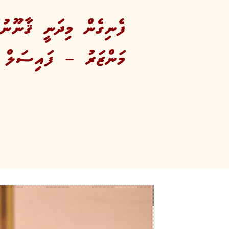
ފެނިގެން މިދަނީ ޤާނޫނު
މަންޒަރު – ފައިސަލް