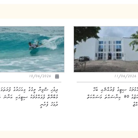
10/06/2026
11/06/20
އްމުލަކު ސިޓީގެ ޤުރުއާނާއި ބެހޭ
ދިވެހި ސާފިން ލީގުގެ މިއަހަރުގެ ފުރަތަމަ
މަރުކަޒުގެ 90 އިންސައްތަ މަސައްކަތް
މުބާރާތް ފުވައްމުލަކު ސިޓީގައި އަންނަ ބ
ްޖެ
ދުވަހު ފެށެނީ