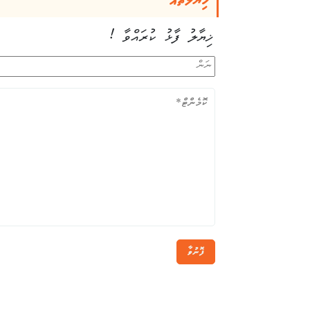
ޚިޔާލުތައް
ޚިޔާލު ފާޅު ކުރައްވާ !
ފޮނުވާ