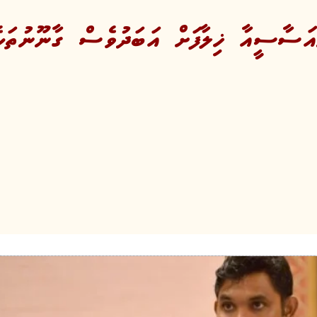
އަސާސީއާ ޚިލާފަށް އަބަދުވެސް ގާނޫނުތަކެ