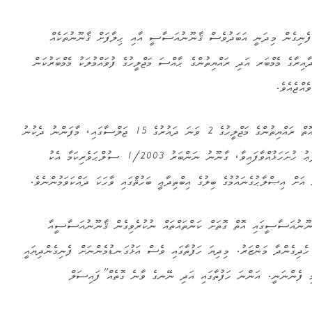
 ފެނިގެން މިދަނީ އަބަދުވެސް ޤާނޫނުއަސާސީ އާއި ޙިލާފަށް ޤާނޫނުތަކެއް
އިރާގެ މެމްބަރ އަދި ރައްޔިތުންގެ ޙާއްސަ މަޖްލީހުގެ ފުވައްމުލަކު މެމްބަރުކަން
އްޖެއެވެ.
ފައިސަލް މިހެން ވިދާޅުވީ އިއްޔެ އޮތް ރައްޔިތުންގެ މަޖްލީހުގެ 2 ވަނަ ދައުރުގެ 15 ޖަލްސާގައި، މާފަންނު ދެކުނު
ދާއިރާގެ މެންބަރު ޢަބްދުالله ރިފާޢު ހުށަހަޅުއްވާފައިވާ، ގާނޫނު ނަންބަރު 1/2003 ސުލްޙަވެރިކަމާ އެކު
ު އަށް އިޞްލާޙުގެނައުމުގެ ބިލުގެ އިބްތިދާޢީ ބަހުޘްގައި ވާހަކަ ދައްކަވަމުންނެވެ.
ޫނުއަސާސީގައި އޮތް ގޮތަށް ކަންތައްތައް ނުކުރެވިގެން ޤާނޫނުއަސާސީއާ
ހެދިގެންދާ މަންޒަރު. މިދިޔަ ހަފުތާގައި ވެސް އަޅުގަނޑުމެންނަށް ފެނިގެންދިޔައީ
މި ފެންނަނީ. އަންނަ ހަފުތާގައި އަދި ނޭނގެ ވާނެ ގޮތެއް”ފައިސަލް