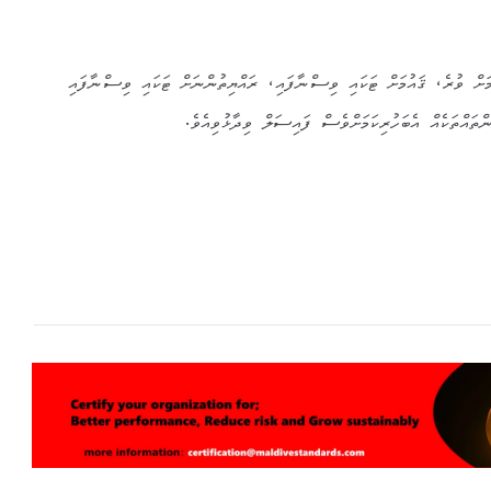
މަށް ވުރެ، ޤައުމަށް ޓަކައި ވިސްނާފައި، ރައްޔިތުންނަށް ޓަކައި ވިސްނާފައި
ތައްތަކެއް އެބަހުރިކަމަށްވެސް ފައިސަލް ވިދާޅުވިއެވެ.