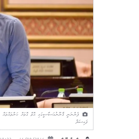
ފެންނަނީ ޤާނޫނުއަސާސީގައި އޮތް ގޮތަށް ކަންތައްތައް ނު
ފައިސަލް