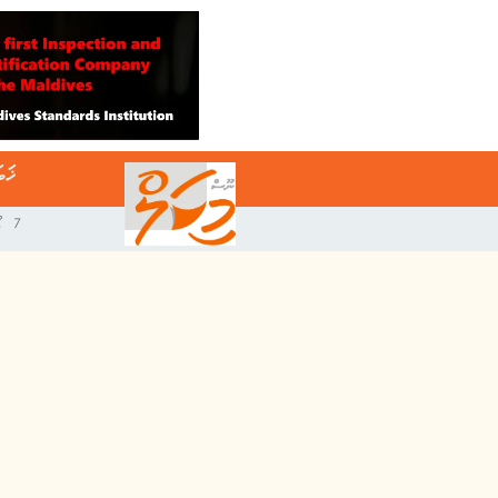
ޚަބ
7 އޯގަސްޓް 2026