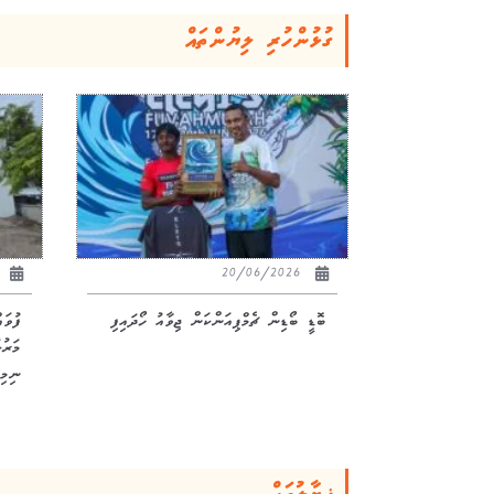
ގުޅުންހުރި ލިޔުންތައް
26
20/06/2026
ބޮޑީ ބޯޑިން ޗެމްޕިއަންކަން ޖިވާއު ހޯދައިފި
ފުވަ
ނިމިއ