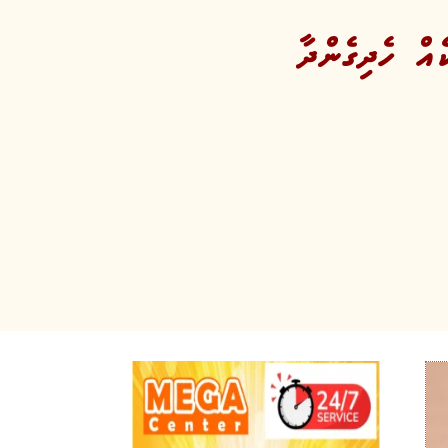
އް ހެދިގެންދާ