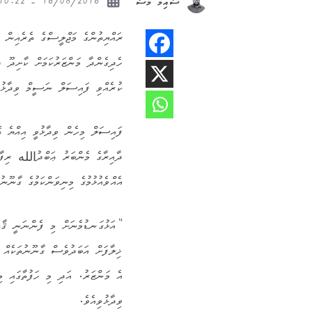
16/08/2016 - 10:22
ސާއިމް މޫސާ
ރައްޔިތުންގެ މަޖްލީސްގެ ތެރެއިން
ހެދިގެންދާ މަންޒަރުކަމަށް ކާށިދޫ ދާ
ކުރެއްވި ފައިސަލް ނަސީމް ވިދާޅުވެ
އެއްވެއުޅުމުގެ މިނިވަންކަމުގެ ގާނޫނ
“އަޅުގަނޑުމެނަށް މި ފެންނަނީ ޤާނ
ޚިލާފަށް އަބަދުވެސް ގާނޫނުތަކެއް 
އެ މަންޒަރު. އަދި މި ހަފުތާގައި 
ވިދާޅުވިއެވެ.