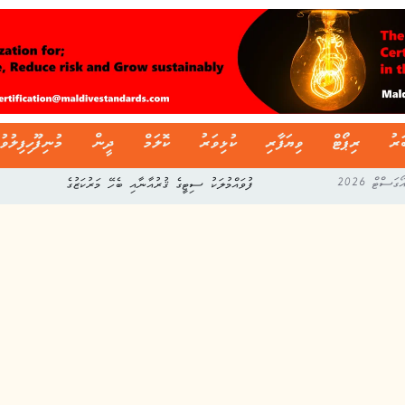
ަރު
ރިޕޯޓް
ވިޔަފާރި
ކުޅިވަރު
ކޮލަމް
ދީން
މުނިފޫހިފިލުވު
ފުވައްމުލަކު ސިޓީގެ ޤުރުއާނާއި ބެހޭ މަރުކަޒުގެ