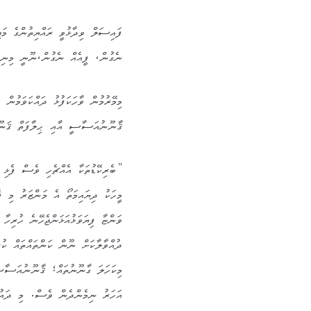
ފައިސަލް ވިދާޅުވީ ރައްޔިތުންގެ މަ
ނެގުން، ފީއެއް ނެގުން،ނޫނީ މިނިވަން
މިމޭރުމުން ވާހަކަފުޅު ދައްކަވަމުން
ޤާނޫނުއަސާސީ އާއި ޙިލާފަތް ޤަނޫނ
“ބެރިކޭޑުތަކާ އެއްޗެހި ވެސް ފެޅި ވ
މީހަކު ދިޔައިމަތޯ އެ މަންޒަރު މި ފ
ވަންޏާ ފިޔަވަޅުއަޅަންޖެހޭނެ ހުރިހާ
ދުއްވާލާކަށް ނޫން ކަންތައްތައް ކު
މިކަހަލަ ގާނޫނުތައް؛ ޤާނޫނުއަސާސ
އަހަރު ނިމެންދެން ވެސް. މި ދައ