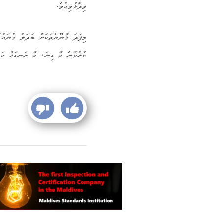
ވިދާޅުވިއެވެ.
މިފަދަ ޤާނޫނުތަކަށް ބަދަލު ގެނައު
ކުރެވޭނެ މާ ގިނަ، މާ ރަނގަޅު ކަން