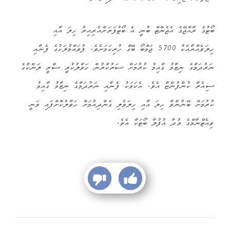
‎ބޯޓުގެ ރާއްޖޭގެ އެޖެންޓް ބުނީ އެ ބޯޓުފަރަށްއެރިއިރު ހިލަ އާއި
ހިލަވެއްޔާއެކު 5700 ޖަމްބޯ ބޭގް ހުރިކަމަށެވެ. ‎ފުވައްމުލަކުގެ ފެނާއި
ނަރުދަމާގެ ނިޒާމު ގާއިމު ކުރުމަށް ސަރުކާރުން ހަވާލުކުރީ ސްރީ ލަންކާގެ
ސިއެރާ ކުންފުންޏާ އެވެ. އެކަމަކު ފެނާއި ނަރުދަމާގެ ނިޒާމު ގާއިމު
ކުރުމަށް ބޭނުންވާ ހިލަ އާއި ހިލަވެލި ގެންދިއުމަށް ހަވާލުކޮށްފައި ވަނީ
ވިއެޓްނާމްގެ މުދާ އުފުލާ ބޯޓަކާ އެވެ.