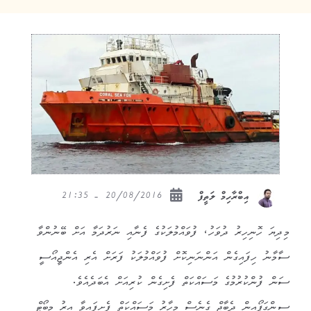
20/08/2016 - 21:35
އިބްރާހިމް ލަތީފް
މިދިޔަ ހޮނިހިރު ދުވަހު، ފުވައްމުލަކުގެ ފެނާއި ނަރުދަމާ އަށް ބޭނުންވާ
ސާމާނު ހިފައިގެން އަންނަނިކޮށް ފުވައްމުލަކު ފަރަށް އެރި އެންޖީއޯސީ
ސަން ފުންކުރުމުގެ މަސައްކަތް ފެށިގެން ކުރިއަށް އެބަދެއެވެ.
ސިންގަޕޯއިން ދެބާޖް ގެނެސް މިހާރު މަސައްކަތް ފެށިފައިވާ އިރު މިބޯޓް