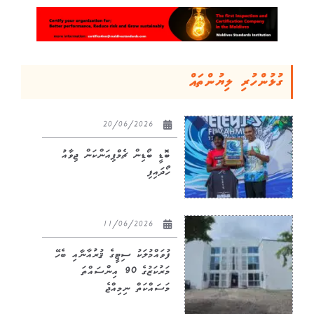
ގުޅުންހުރި ލިޔުންތައް
20/06/2026
ބޮޑީ ބޯޑިން ޗެމްޕިއަންކަން ޖިވާއު
ހޯދައިފި
11/06/2026
ފުވައްމުލަކު ސިޓީގެ ޤުރުއާނާއި ބެހޭ
މަރުކަޒުގެ 90 އިންސައްތަ
މަސައްކަތް ނިމިއްޖެ