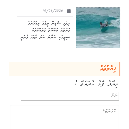
10/06/2026
ދިވެހި ސާފިން ލީގުގެ މިއަހަރުގެ
ފުރަތަމަ މުބާރާތް ފުވައްމުލަކު
ސިޓީގައި އަންނަ ބުދަ ދުވަހު ފެށެނީ
ޚިޔާލުތައް
ޚިޔާލު ފާޅު ކުރައްވާ !