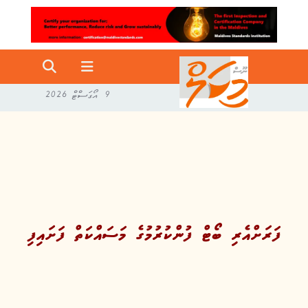
9 އޯގަސްޓް 2026
ފަރަށްއެރި ބޯޓް ފުންކުރުމުގެ މަސައްކަތް ފަށައިފި