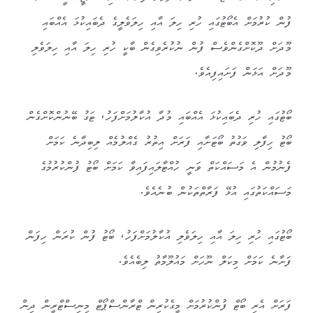
ފުން ކުރުމަށް އެބޯޓުގައި ހުރި ހިލަ އާއި ހިލަވެލީގެ ދެބައިކުޅަ އެއްބައި
މޫދަށް ދޫކޮށްގެންވެސް ފުން ނުކުރެވިގެން ބާކީ ހުރި ހިލަ އާއި ހިލަވެލި
މޫދަށް އަޅަން ފަށައިފިއެވެ.
ބޯޓުގައި ހުރި ދެބައިކުޅަ އެއްބައި މުދާ އުކާލުމަށްފަހު، ޓަގު ބޭނުންކޮށްގެން
ބޯޓު ހިފާލި ވަގުތު ބޯޓަށާއި ފަރަށް އިތުރު ގެއްލުމެއް ލިބިދާނެ ކަމަށް
ފެނުމުން އެ މަސައްކަތް ވަނީ ހުއްޓާލައިފައިވާ ކަމަށް ބޯޓު ފުންކުރުމުގެ
މަސައްކަތުގައި އުޅޭ ފަރާތްތަކުން ބުނެއެވެ.
ބޯޓުގައި ހުރި ހިލަ އާއި ހިލަވެލި އުކާލުމަށްފަހު، ބޯޓު ފުން ކުރަން ހިފަން
ފަށާނެ ކަމަށް މިކަލް ނޫހަށް މައުލޫމާތު ލިބެއެވެ.
ފަރަށް އެރި ބޯޓް ފުންކުރުމަށް މީގެކުރިން ޓްރާންސްޕޯޓް މިނިސްޓްރީން ދިން