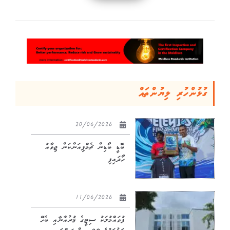
ގުޅުންހުރި ލިޔުންތައް
20/06/2026
ބޮޑީ ބޯޑިން ޗެމްޕިއަންކަން ޖިވާއު
ހޯދައިފި
11/06/2026
ފުވައްމުލަކު ސިޓީގެ ޤުރުއާނާއި ބެހޭ