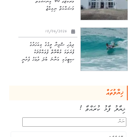
މަރުކަޒުގެ 90 އިންސައްތަ
މަސައްކަތް ނިމިއްޖެ
10/06/2026
ދިވެހި ސާފިން ލީގުގެ މިއަހަރުގެ
ފުރަތަމަ މުބާރާތް ފުވައްމުލަކު
ސިޓީގައި އަންނަ ބުދަ ދުވަހު ފެށެނީ
ޚިޔާލުތައް
ޚިޔާލު ފާޅު ކުރައްވާ !