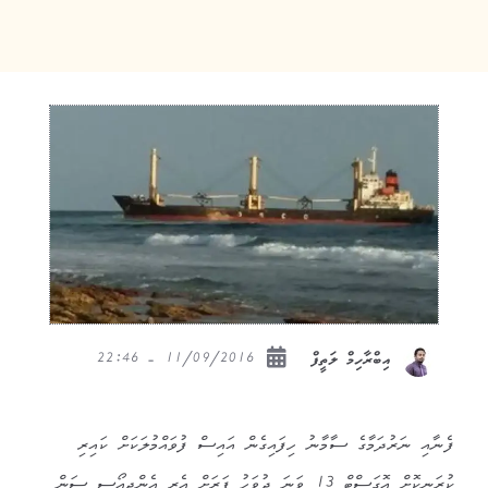
11/09/2016 - 22:46
އިބްރާހިމް ލަތީފް
ފެނާއި ނަރުދަމާގެ ސާމާނު ހިފައިގެން އައިސް ފުވައްމުލަކަށް ކައިރި
ކުރަނިކޮށް އޮގަސްޓް 13 ވަނަ ދުވަހު ފަރަށް އެރި އެންޖީއޯސީ ސަން