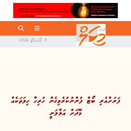
9 އޯގަސްޓް 2026
ފަރަށްއެރި ބޯޓް ފުންނުކުރެވިގެން ހުރިހާ ހިލަތަކެއް
މޫދަށް އަޅާލަނީ