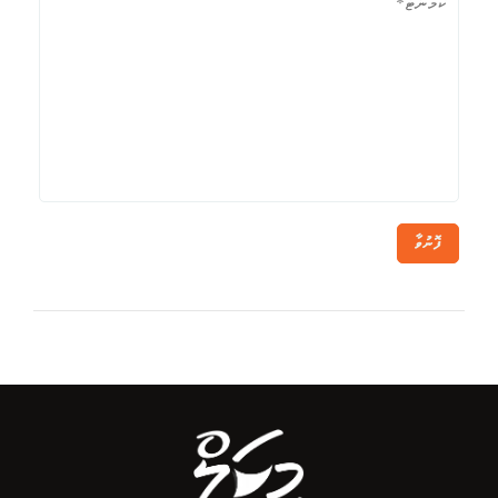
ފޮނުވާ