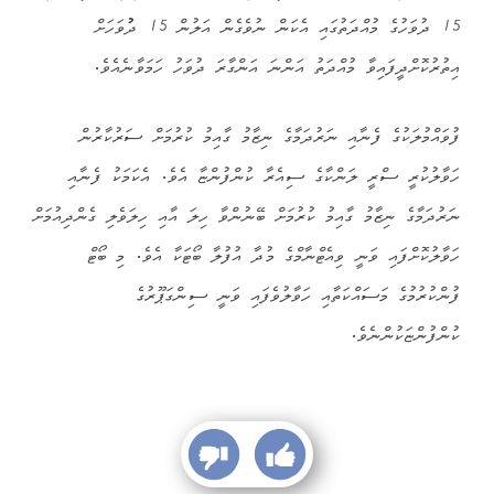
15 ދުވަހުގެ މުއްދަތުގައި އެކަން ނުވެގެން އަލުން 15 ދުުވަހަށް
އިތުރުކޮށްދީފައިވާ މުއްދަތު އަންނަ އަންގާރަ ދުވަހު ހަމަވާނެއެވެ.
‎ފުވައްމުލަކުގެ ފެނާއި ނަރުދަމާގެ ނިޒާމު ގާއިމު ކުރުމަށް ސަރުކާރުން
ހަވާލުކުރީ ސްރީ ލަންކާގެ ސިއެރާ ކުންފުންޏާ އެވެ. އެކަމަކު ފެނާއި
ނަރުދަމާގެ ނިޒާމު ގާއިމު ކުރުމަށް ބޭނުންވާ ހިލަ އާއި ހިލަވެލި ގެންދިއުމަށް
ހަވާލުކޮށްފައި ވަނީ ވިއެޓްނާމްގެ މުދާ އުފުލާ ބޯޓަކާ އެވެ. މި ބޯޓް
ފުންކުރުމުގެ މަސައްކަތާއި ހަވާލުވެފައި ވަނީ ސިންގަޕޫރުގެ
ކުންފުންޏަކުންނެވެ.