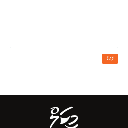
ފޮނުވާ