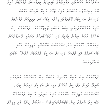
ސަރުކާރުން އަޅާނުލާތީ ރައްޔިތުންގެ މަޖިލީހަށް މިމައްސަލަ ވެއްދުމަށް ކުރީގެ
ޔޫތު މިނިސްޓަރ މުހައްމަދު މަލީހު ޖަމާލު ކާށިދޫ ދާއިރާގެ މެމްބަރު
ފައިސަލް ނަސީމަށް ގޮވާލައްވައިފިއެވެ. މިމައްސަލަ މަޖިލީހަށް ވެއްދުމަށް
މަލީހު ގޮވާލައްވާފައިވަނީ އިއްޔެ ކުރެއްވި ޓްވީޓެއްގައެވެ. ފުވައްމުލަކު ގިނަ
ބައެއްގެ ރުހުން ލިބުނު މިޓްވީޓް ގައި “ފުވައްމުލަކުގެ ފަރަށާއި ގޮނޑުދޮށަށް
ލިބެމުންދާ ގެއްލުމާއި މެދު ސަރުކާރުން އަޅާނުލާތީ މަޖިލީހަށް ކުއްލި
މައްސަލައެއް ޖޭޕީ މެމްބަރު ފައިސަލް ނަސީމު ވެއްދުމަށް އެދެން” ކަމުގައި
ބުނެފައިވެއެވެ.
ފުވައްމުލަކު ތިން ދާއިރާ ތަމްސީލު ކުރައްވާ ތިން މެމްބަރުންގެ ބަދަލުގައި
ކާށިދޫ ދާއިރާ ތަމްސީލު ކުރައްވާ ފައިސަލް ނަސީމް އަރިހުން މިފަދަ
މައްސަލައެއް މަޖީލީހަށް ވެއްދުމަށް މަލީހު އެދިފައި ވާ އިރު ފުވައްމުލައް
ތަމްސީލު ކުރައްވާ ތިން މެމްބަރުންނަކީވެސް ސަރުކާރު ހިންގާ ޕާޓީ ޕީޕީއެމް