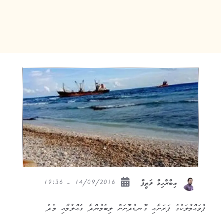
14/09/2016 - 19:36
އިބްރާހިމް ލަތީފް
ފުވައްމުލަކުގެ ފަރަށާއި ގޮނޑުދޮށަށް ލިބެމުންދާ ގެއްލުމާއި މެދު