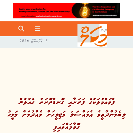
7 އޯގަސްޓް 2026
ފުވައްމުލަކުގެ ފަރަށާއި ގޮނޑުދޮށަށް ގެއްލުން
ލިބެމުންދާތީވެ އެމައްސަލަ މަޖިލީހަށް ވެއްދުމަށް މަލީހު
ގޮވާލައްވައިފި