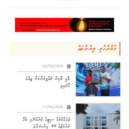
ގުޅުންހުރި ލިޔުންތައް
20/06/2026
ބޮޑީ ބޯޑިން ޗެމްޕިއަންކަން ޖިވާއު
ހޯދައިފި
11/06/2026
ފުވައްމުލަކު ސިޓީގެ ޤުރުއާނާއި ބެހޭ
މަރުކަޒުގެ 90 އިންސައްތަ