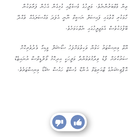
ތިން މެމްބަރުންނެވެ. މަލީހުގެ މެސެޖާއި ގުޅިގެން އެހެން ފަރާތަކުން
ހާމަކުރި ގޮތުގައި ފައިސަލް ނަސީމް ނޫނީ އެފަދަ މައްސަލައެއް ވެއްދޭ
ބޭފުޅަކުވެސް އެމަޖިލީހުގައި ނެތްކަމަށެވެ.
ޔޫތް މިނިސްޓަރު ކަމުން ވަކިވުމަށްފަހު ސޯޝަލް މީޑިއާ މެދުވެރިކޮށް
ސަރުކާރަށް ފާޑު ވިދާޅުވަމުންދާ މަލީހަކީ އިދިކޮޅު މޯލްޑީވްސް ޔުނައިޓެޑް
އޮޕޮޒިޝަނުގެ ޓްއަރިޒަމް އެންޑް ގެސްޓް ހައުސް ޝެޑޯ މިނިސްޓަރެވެ.