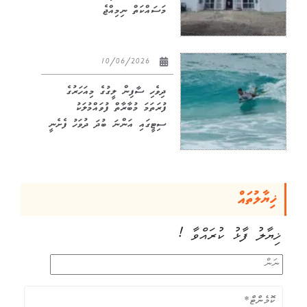
މަސައްކަތް ނިމިއްޖެ
10/06/2026
ދިވެހި ސާފިން ލީގުގެ މިއަހަރުގެ
ފުރަތަމަ މުބާރާތް ފުވައްމުލަކު
ސިޓީގައި އަންނަ ބުދަ ދުވަހު ފެށެނީ
ޚިޔާލުތައް
ޚިޔާލު ފާޅު ކުރައްވާ !