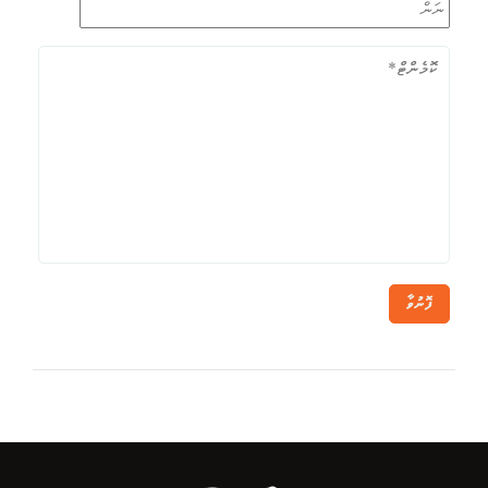
ފޮނުވާ