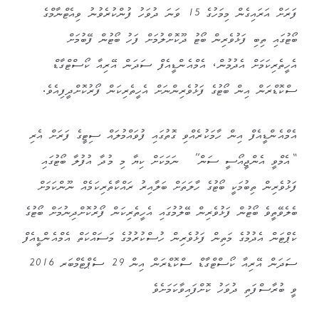
ފަރަށް އަރައިގެން މިމަހުގެ 15 ވަނަ ދުވަހު ފުންކުރެވުނު ވިއެޓްނާމްގެ
ބޯޓުގައި ތިބި ފަޅުވެރިން ބޯޓު ދޫކޮށްލުމަށް ފަހު ބޯޓުން ފޭބުމަށް
އެހީތެރިކަމަށް އެދުމުން، އެމްއެންޑީއެފް ސަދަން އޭރިއާ ކޯސްޓްގާޑް
ސްކޮޑްރަން އިން ބޯޓުގެ ފަޅުވެރިންނަށް އެހީތެރިކަން ފޯރުކޮށްދީފިއެވެ.
އެމްއެންޑީއެފް އިން ހާމަކުރެއްވި ގޮތުގައި ފުވައްމުލައް ސިޓީގެ ފަރަށް އެރި
“އެމްވީ އެންޖީއޯސީ ސަން” ނަމަކަށް ކިޔާ މި މުދާ އުފުލާ ބޯޓުގައި
ފަޅުވެރިން ތިބުމަކީ ބޯޓުގެ ހާލަތަށް ބަލާއިރު ރައްކާތެރިކަމެއް ނޫންކަމަށް
ބެލެވޭތީވެ ބޯޓުން ފަޅުވެރިން ބޭލުމުގައި އެހީތެރިކަން ފޯރުކޮށްދިނުމަށް ބޯޓުގެ
ކެޕްޓަން އެދުމުގެ މަތިން ފަޅުވެރިން ހުސްކުރުމުގެ މަސައްކަތް އެމްއެންޑީއެފް
ސަދަން އޭރިއާ ކޯސްޓްގާޑް ސްކޮޑްރަން އިން 29 ސެޕްޓެމްބަރ 2016
ވީ ބުރާސްފަތި ދުވަހު ކޮށްފައިވާކަމަށެވެ