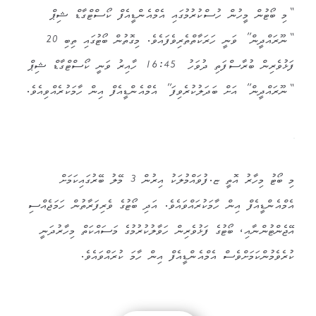
“މި ބޯޓުން މީހުން ހުސްކުރުމުގައި އެމްއެންޑީއެފް ކޯސްޓްގާޑް ޝިޕް
“ނޫރައްދީން” ވަނީ ހަރަކާތްތެރިވެފައެވެ. މިގޮތުން ބޯޓުގައި ތިބި 20
ފަޅުވެރިން ބުރާސްފަތި ދުވަހު 16:45 ހާއިރު ވަނީ ކޯސްޓްގާޑް ޝިޕް
“ނޫރައްދީން” އަށް ބަދަލުކުރެވިފަ” އެމްއެންޑީއެފް އިން ހާމަކުރެއްވިއެވެ.
މި ބޯޓު މިހާރު އޮތީ ޏ.ފުވައްމުލަކު އިރުން 3 މޭލު ބޭރުގައިކަމަށް
އެމްއެންޑީއެފް އިން ހާމަކުރައްވައެވެ. އަދި ބޯޓުގެ ވެރިފަރާތުން ހަމަޖެއްސި
އޭޖެންޓުންނާއި، ބޯޓުގެ ފަޅުވެރިން ހަވާލުކުރުމުގެ މަސައްކަތް މިހާރުދަނީ
ކުރެވެމުންކަމަށްވެސް އެމްއެންޑީއެފް އިން ހާމަ ކުރައްވައެވެ.