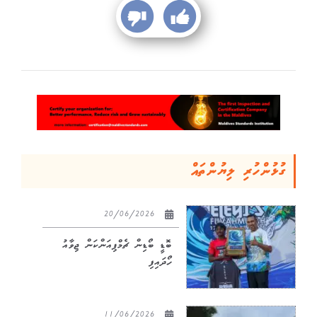
ގުޅުންހުރި ލިޔުންތައް
20/06/2026
ބޮޑީ ބޯޑިން ޗެމްޕިއަންކަން ޖިވާއު
ހޯދައިފި
11/06/2026