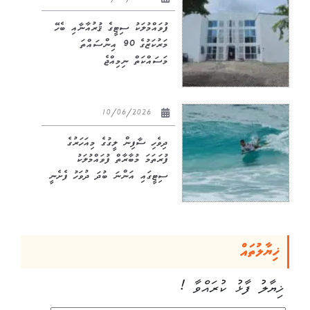
ފުވައްމުލަކު ސިޓީގެ ޤުރުއާނާއި ބެހޭ
މަރުކަޒުގެ 90 އިންސައްތަ
މަސައްކަތް ނިމިއްޖެ
10/06/2026
ދިވެހި ސާފިން ލީގުގެ މިއަހަރުގެ
ފުރަތަމަ މުބާރާތް ފުވައްމުލަކު
ސިޓީގައި އަންނަ ބުދަ ދުވަހު ފެށެނީ
ޚިޔާލުތައް
ޚިޔާލު ފާޅު ކުރައްވާ !