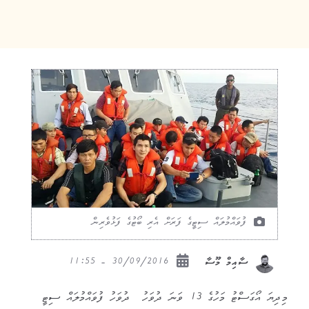
ފުވައްމުލައް ސިޓީގެ ފަރަށް އެރި ބޯޓުގެ ފަޅުވެރިން
30/09/2016 - 11:55
ސާއިމް މޫސާ
މިދިޔަ އޯގަސްޓު މަހުގެ 13 ވަނަ ދުވަހު ދުވަހު ފުވައްމުލައް ސިޓީ