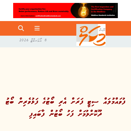
8 އޯގަސްޓް 2026
ފުވައްމުލައް ސިޓީ ފަރަށް އެރި ބޯޓުގެ ފަޅުވެރިން ބޯޓު
ދޫކޮށްލުމަށް ފަހު ބޯޓުން ފާބައިފި