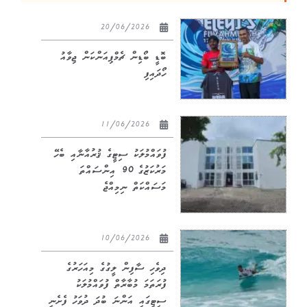
20/06/2026
ބޮޑީ ބޯޑިން ޗެމްޕިއަންކަން ޖިވާއު
ހޯދައިފި
11/06/2026
ފުވައްމުލަކު ސިޓީގެ ޤުރުއާނާއި ބެހޭ
މަރުކަޒުގެ 90 އިންސައްތަ
މަސައްކަތް ނިމިއްޖެ
10/06/2026
ދިވެހި ސާފިން ލީގުގެ މިއަހަރުގެ
ފުރަތަމަ މުބާރާތް ފުވައްމުލަކު
ސިޓީގައި އަންނަ ބުދަ ދުވަހު ފެށެނީ