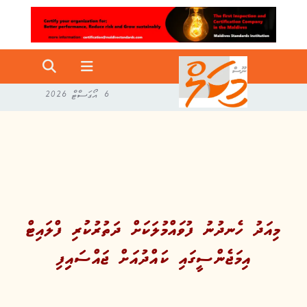
6 އޯގަސްޓް 2026
މިއަދު ހެނދުނު ފުވައްމުލަކަށް ދަތުރުކުރި ފްލައިޓް
އިމަޖެންސީގައި ކައްދުއަށް ޖައްސައިިފި