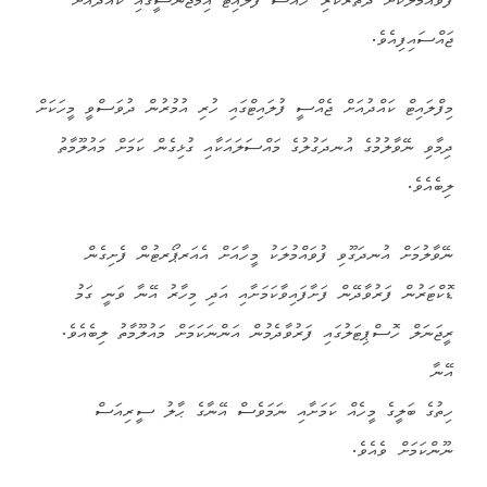
ފުވައްމުލަކަށް ދަތުރުކުރި ޚާއްސަ ފްލައިޓް އިމަޖެންސީގައި ކައްދުއަށް
ޖައްސައިފިއެވެ.
މިފްލައިޓް ކައްދުއަށް ޖެއްސީ ފުލައިޓްގައި ހުރި އުމުރުން ދުވަސްވީ މީހަކަށް
ދިމާވި ނޭވާލުމުގެ އުނދަގުލުގެ މައްސަލައަކާއި ގުޅިގެން ކަމަށް މައުލޫމާތު
ލިބެއެވެ.
ނޭވާލުމަށް އުނދަގޫވި ފުވައްމުލަކު މީހާއަށް އެއަރޕޯރޓުން ފެށިގެން
ޑޮކްޓަރުން ފަރުވާދޭން ފަށާފައިވާކަމަށާއި އަދި މިހާރު އޭނާ ވަނީ ގަމު
ރީޖަނަލް ހޮސްޕިޓަލުގައި ފަރުވާދެމުން އަންނަކަމަށް މައުލޫމާތު ލިބެއެވެ.
އޭނާ
ހިތުގެ ބަލީގެ
މީހެއް ކަމަށާއި ނަމަވެސް އޭނާގެ ޙާލު ސީރިއަސް
ނޫންކަމަށް ވެއެވެ.