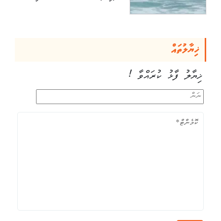
ޚިޔާލުތައް
ޚިޔާލު ފާޅު ކުރައްވާ !