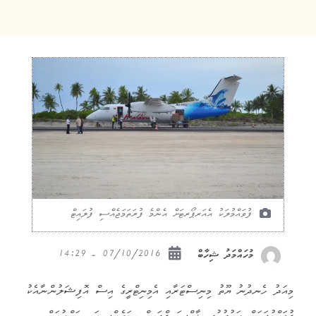
ފުވައްމުލަކު އެއަރޕޯރޓަށް އެންމެ ފުރަތަމަޖެއްސި ފުލައިޓް
07/10/2016 - 14:29
މުހައްމަދު ޝިހާބް
މިއަދު ހެނދުނު ޔޫތު މިނިސްޓަރާއި އެމިނިޓްރީގެ އިސް އޮފިޝަލުންނާއެކު