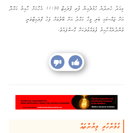
މިއަދު ހެނދުނު ހުޅުލެއިން ފުރި ފްލައިޓް 11:30 އެހާކަށް ހާއިރު ކައްދޫ
އަށް ޖައްސައި ބަލި މީހާ ކައްދު އަށް ބޭލުމަށް ފަހު ފްލައިޓްވަނީ
މެންދުރެއްހާއިރު ފުވައްމުލަކަށް ގޮސްފައެވެ.
ގުޅުންހުރި ލިޔުންތައް