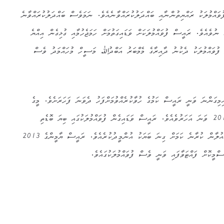
ވައްމުލަކު ރައްޔިތުންނާއި ބައްދަލުކުރައްވާނެއެވެ. ނަމަވެސް ބައްދަލުކުރައްވާނެ
 ނުވެއެވެ. ރައީސް ފުވައްމުލަކަށް ވަޑައިގަތުމަށް ހަމަޖެހުމާއި ގުޅިގެން އިއްޔެ
 ފުވައްމުލަކު ދެކުނު ދާއިރާގެ މެމްބަރު އަބްދުﷲ މަސީހް މުހައްމަދު ވެސް
ިމިގަންނަ ވަނީ ރައީސް ކަމުގެ ހުވާކުރެއްވުމަށްފަހު ދެވަނަ ފަހަރަށެވެ. މީގެ
ކުރިން ވަޑައިގަންނަވާފައި ވަނީ 2014 ވަނަ އަހަރުވެއެވެ. ރައީސް ވަޑައިގެން ފުވައްމުލަކުގައި ބިޔަ ބޮޑެތި
މަޝްރޫއުތައް ހިންގަވާނެ ކަމަށް އިއުލާން ކުރާނެ ކަމަށް ގިނަ ބަޔަކު އުންމީދުކުރެއެވެ. ރައީސް ޔާމީންގެ 2013
ްމީކޮށް ފައްޓަވާފައި ވަނީ ވެސް ފުވައްމުލަކުގައެވެ.