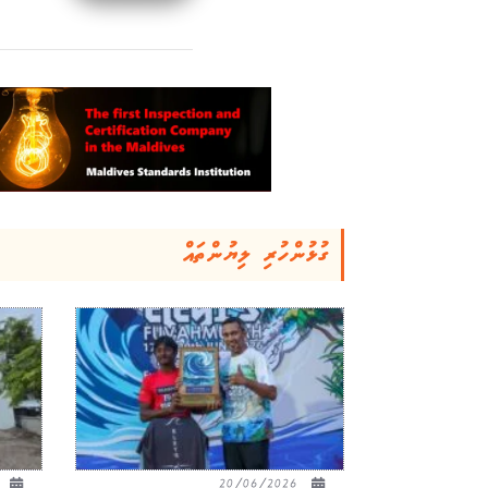
ގުޅުންހުރި ލިޔުންތައް
26
20/06/2026