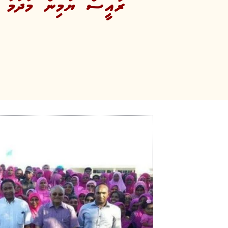
ރައީސް ޔާމިން މާދަމާ ފު