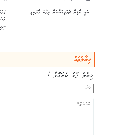
ބޮޑީ ބޯޑިން ޗެމްޕިއަންކަން ޖިވާއު ހޯދައިފި
ފުވަ
ނިމިއ
ޚިޔާލުތައް
ޚިޔާލު ފާޅު ކުރައްވާ !