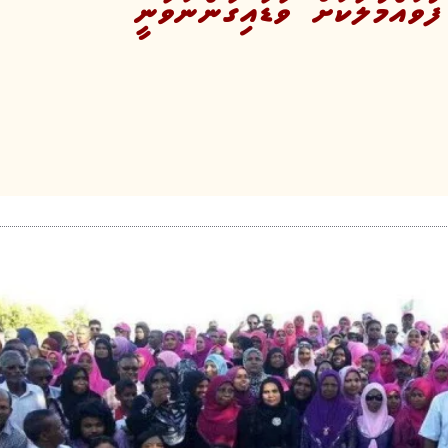
ވައްމުލަކަށް ވަޑައިގަންނަވަނީ