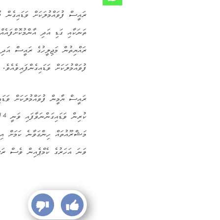
ރައީސް ފުވައްމުލަކަށް ވަޑައިގެން ފު
ތަނަކާއި ގަޑި އަދި އާންމުކޮށްފައެއް
ރައްޔިތުން މަޖިލީހުގެ ރައީސް އަދި
ފުވައްމުލަކަށް ވަޑައިގެންފައިވެއެވެ.
ރައީސް ޔާމީން ފުވައްމުލަކަށް ވަޑައ
ވަނަ އަހަރުގެ ކެމްޕެއިން ވެސް ރަސ