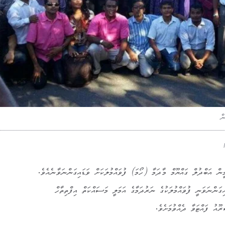
ް
ް އަބްދުލް ގައްޔޫމް މާދަމާ (ހޯމަ) ފުވައްމުލަކަށް ވަޑައިގަންނަވާނެއެވެ.
ގަންނަވަނީ ފުވައްމުލަކުގެ ނަރުދަމާގެ އަމަލީ މަސައްކަތް އިފްތިތާހް
ރޫއު ފައްޓަވާ ދެއްވުމަށެވެ.