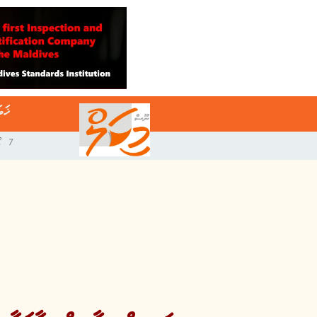
ޚަބ
7 އޯގަސްޓް 2026