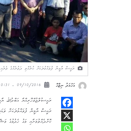
ރައީސް ޔާމީން ފުވައްމުލަކަށް ކުރެއްވި ދަތުރެއްގެ ތެރެއިނ
09/10/2016 - 10:31
އަހުމަދު ނިޖާހް
ރައީސުލްޖުމްހޫރިއްޔާ އަބްދުﷲ ޔާމީނ
ރައީސް ޔާމީން ފުވައްމުލަކަށް ވަޑައި
ކޮށްދެއްވުމަށާއި މަގު ހެދުމުގެ މަޝް