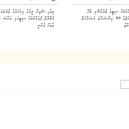
އްމުލަކު ސިޓީގެ ޤުރުއާނާއި ބެހޭ
ދިވެހި ސާފިން ލީގުގެ މިއަހަރުގެ ފުރަތަމަ
މަރުކަޒުގެ 90 އިންސައްތަ މަސައްކަތް
މުބާރާތް ފުވައްމުލަކު ސިޓީގައި އަންނަ ބ
ްޖެ
ދުވަހު ފެށެނީ