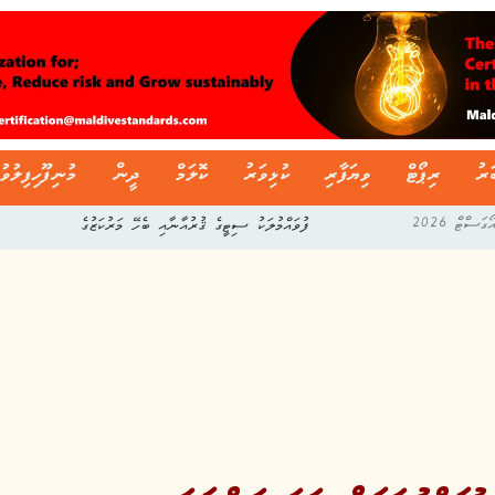
ަރު
ރިޕޯޓް
ވިޔަފާރި
ކުޅިވަރު
ކޮލަމް
ދީން
މުނިފޫހިފިލުވު
ފުވައްމުލަކު ސިޓީގެ ޤުރުއާނާއި ބެހޭ މަރުކަޒުގެ