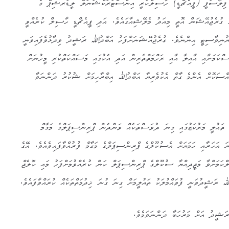
ފިލޯސަފީ (ޕީއެޗްޑީ) ހާސިލްކުރީ އިންސްޓަރަކްޝަނަލް ލީޑަރޝިޕް ގެ
ުރެޖުއޭޝަން އޮތީ މިއަދު މެލޭޝިއާގައެވެ. އަދި ޕީއެޗްޑީ ހާސިލް ކުރެއްވީ
ުނިވާސިޓީ އިންނެވެ. ގުރެޖުއޭޝަނަށްފަހު އަބްދުﷲ ރަޝީދު ވިދާޅުވެފައިވަނީ
ސްކަމަށާއި އާއިލާ އާއި ރަހްމަތްތެރިން އަދި އެކުގައި މަސައްކަތްކުރި މީހުނަށް
އްސަކޮށް އެންމެ ގާތް އެކުވެރިޔާ އަބްދުﷲ އިބްރާހިމަށް ޝުކުރު ދަންނަވާ
ައުލީ މަރުކަޒުގައި ގިނަ ދުވަސްތަކެއް ވަންދެން ޕްރިންސިޕަލްގެ މަގާމް
އްވާފައެވެ. އެގޮތުން 2015ވަނަ އަހަރާއި ހަމަޔަށް އެސުކޫލްގެ ޕްރިންސިޕަލްގެ މަގާމް ފުރުއްވާފައިވެއެވެ. އޭގެ
ކަމަށްވާ މަޖީދިއްޔާ ސުކޫލްގެ ޕްރިންސިޕަލް ކަން ކުރެއްވުމަށްފަހު މައި ކޮލެޖް
ﷲ ރަޝީދުވަނީ ފުވައްމުލަކު ތައުލީމަށް ގިނަ ގުނަ ޚިދުމަތްތަކެއް ކުރައްވާފައެވެ.
ަޝީދު އަށް މަރުހަބާ ދަންނަވަމެވެ.