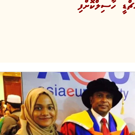
ޑީ ހާސިލްކޮށްފި