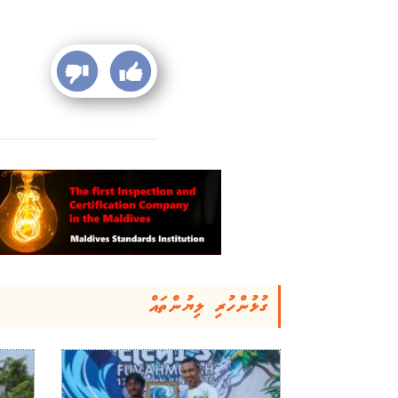
ގުޅުންހުރި ލިޔުންތައް