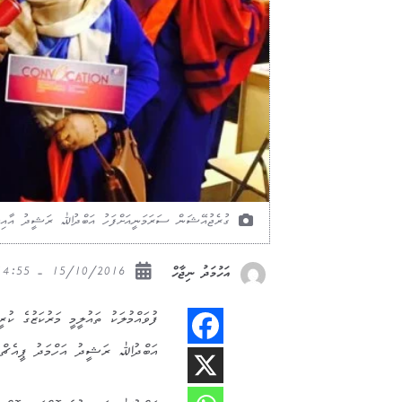
ގުރެޖުއޭޝަން ސަރަމަނީއަށްފަހު އަބްދުﷲ ރަޝީދު އާއިލ
15/10/2016 - 14:55
އަހުމަދު ނިޖާހް
ފުވައްމުލަކު ތައުލީމީ މަރުކަޒުގެ ކު
އަބްދުﷲ ރަޝީދު އަހްމަދު ޕީއެޗްޑީ