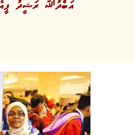
އަބްދުﷲ ރަޝީދު ޕީއެޗް