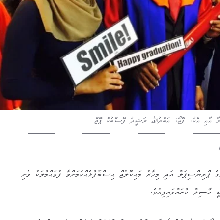
ާ އާއި އެކު. ފޮޓޯ: އަބްދުﷲ ރަޝީދު ފޭސްބުކް ޕޭޖް
ރީގެ ޕްރިންސިޕަލް އަދި މިހާރު މައިކޮލެޖް އިސްބޭފުޅެއްކަމަށްވާ ފުވައްމުލަކު ވެށި
 ހާސިލް ކުރައްވައިފިއެވެ.