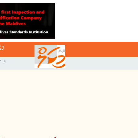
ޚަބ
8 އޯގަސްޓް 2026