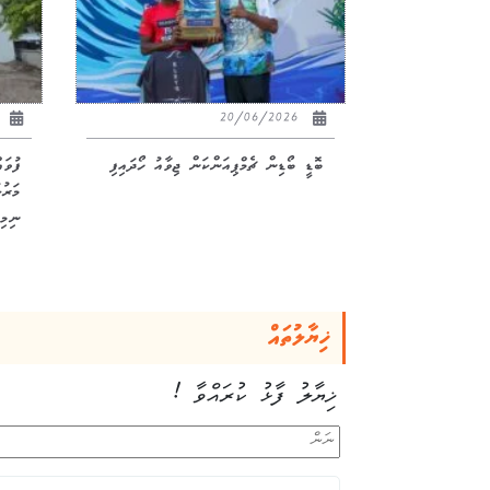
26
20/06/2026
ބޮޑީ ބޯޑިން ޗެމްޕިއަންކަން ޖިވާއު ހޯދައިފި
ފުވަ
ނިމިއ
ޚިޔާލުތައް
ޚިޔާލު ފާޅު ކުރައްވާ !