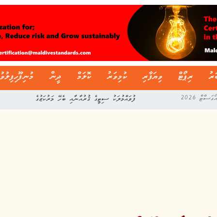
ަރު
ރިޕޯޓް
ވިޔަފާރި
ކުޅިވަރު
ކޮލަމް
ދީން
މުނިފޫހިފިލުވު
ފުވައްމުލަކު ސިޓީގެ ޤުރުއާނާއި ބެހޭ މަރުކަޒުގެ