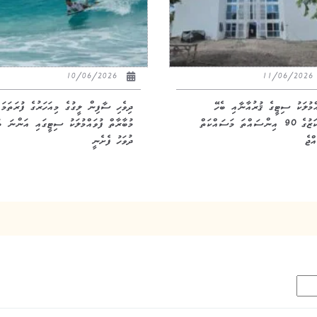
10/06/2026
11/06/20
އްމުލަކު ސިޓީގެ ޤުރުއާނާއި ބެހޭ
ދިވެހި ސާފިން ލީގުގެ މިއަހަރުގެ ފުރަތަމަ
މަރުކަޒުގެ 90 އިންސައްތަ މަސައްކަތް
މުބާރާތް ފުވައްމުލަކު ސިޓީގައި އަންނަ ބ
ްޖެ
ދުވަހު ފެށެނީ