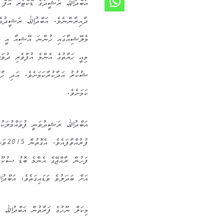
އަބްދުﷲ ރަޝީދުގެ ޑޮކްޓަރ އޮފް 
ދާއިރާންނެވެ. އަބްދުﷲ ރަޝީދުގެ ގ
މެލޭޝިއާގައި ހުންނަ އޭޝިއާ އީ ޔ
މިއީ ހަޔާތުގެ އެންމެ އުފާވެރި ދުވަ
ޝުކުރު އަދާކުރާކަމަށެވެ. އަދި ހާ
ކަމަށެވެ.
އަބްދުﷲ ރަޝީދުވަނީ ފުވައްމުލަކު ތ
ފުރު
ފަހުން ރާއްޖޭގެ އެންމެ ބޮޑު ސުކޫލް
އަށް ބަދަލުވެ ވަޑައިގަތެވެ. އަބްދު
މިކަލް ނޫހުގެ ފަރާތުން އަބްދުﷲ ރ