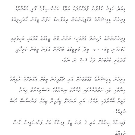
މިއަދު ހަވީރު ކުޅެވުނު
ފުވައްމުލަކު އަތޮޅު ކައުންސިލްގެ ވޮލީ މުބާރާތުގެ
ފިރިހެން ޑިވިޝަންގެ ޗެމްޕިއަންކަން ދިގުވާނޑު އަފުން ޓީމުން ހޯދައިފިއެވެ.
ފިރިހެންނުންގެ ފައިނަލް މެޗުގައި، ރަށުން ބޭރު ޓީމެއްގެ ގޮތުގައި ބައިވެރިވި
ހަމައެކަނި ޓީމު، ސ. މީދޫ ވޮލީޓީމުގެ މައްޗަށް އަފުން ޓީމުން ކުރިހޯދީ
ވާދަވެރި ކުޅުމަކަށް ފަހު 3-2 ން ނެވެ.
ފިރިހެން ޑިވިޝަނުގެ މަގާމްތަކަށް އަދި ޗެމްޕިއަން ޓީމަށް އެއްލައްކަ ރުފިޔާގެ
އިނާމާއި ތަށި ހަވާލުކުރުމާއި މުބާރާތް ނިންމުމުގެ ރަސްމިއްޔާތު މިއަދު
ހަވީރު ބާއްވާފައި ވެއެވެ. އަދި ރަނަރަފް ޓީމްމީދޫ ޓީމަށް ފަންސާސް ހާސް
ރުފިޔާގެ
ފައިސާގެ އިނާމެއް އަދި 3 ވަނަ ޓީމް ފިސްޑާ އަށް ފަންސަވީސް ހާސް
ރުފިޔާގެ