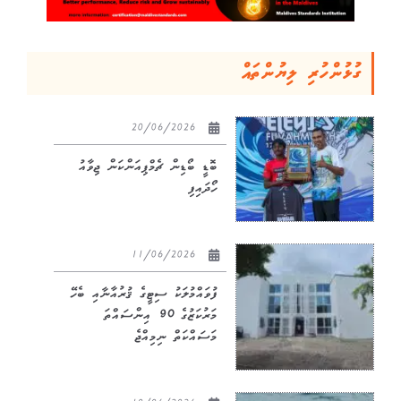
ގުޅުންހުރި ލިޔުންތައް
20/06/2026
ބޮޑީ ބޯޑިން ޗެމްޕިއަންކަން ޖިވާއު
ހޯދައިފި
11/06/2026
ފުވައްމުލަކު ސިޓީގެ ޤުރުއާނާއި ބެހޭ
މަރުކަޒުގެ 90 އިންސައްތަ
މަސައްކަތް ނިމިއްޖެ