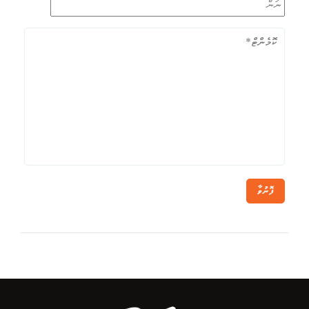
ފޮނުވާ