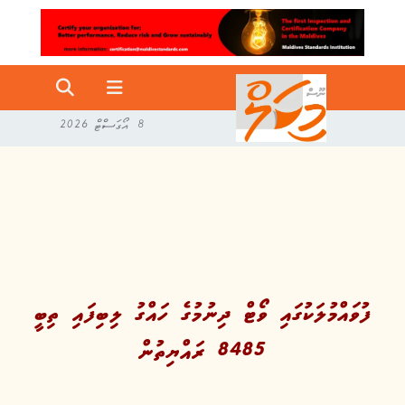
8 އޯގަސްޓް 2026
ފުވައްމުލަކުގައި ވޯޓް ދިނުމުގެ ހައްގު ލިބިފައި ތިބީ
8485 ރައްޔިތުން