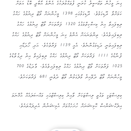
ގިނަ މީހުން ތަމްސީލު ކުރަނީ ފުވައްމުލަކުގެ އެންމެ އާބާދީ ބޮޑު އަވަށް
ކަމަށްވާ ދޫޑިގަމެވެ. ދޫޑިގަމުގައި 1398 މީހުންނަށް ވޯޓް ދިނުމުގެ ހައްގު
ލިބިފައިވާ އިރު މިސްކިތްމަގުގެ 1320 ފަރާތަކަށް ވޯޓް ދިނުމުގެ ހައްގު
ލިބިފައިވެއެވެ. ތިންވަނައަށް އެންމެ ގިނަ މީހުންނަށް ވޯޓް ދިނުމުގެ ހައްގު
ލިބިފައިވަނީ ދަޑިމަގުންނެވެ. އެއީ 1139 ފަރާތެކެވެ. އަދި ހޯދަޑާއި
ފުނާޑުގެ 1111 ފަރާތަކަށް ވޯޓް ދިނުމުގެ ހައްގު ލިބިފައިވާ އިރު ދިގުވާޑުގެ
1025 ފަރާތަކަށް ވޯޓް ދިނުމުގެ ހައްގު ލިބިފައިވެއެވެ. މާދަޑުގެ 700
މީހުންނަށް ވޯޓް ދެވޭއިރު މާލެގަމުން ވޯޓް ދެވެނީ 681 ފަރާތަކަށެވެ.
މިލިސްޓަކީ ވަގުތީ ލިސްޓަކަށް ވާއިރު މިލިސްޓްގައި މައްސަލައެއް އުޅޭނަމަ
އިލެކްޝަންސް ކޮމިޝަނަށް ހުށަހެޅުމަށް އެމިޝަނުން އެދިލައްވައެވެ.