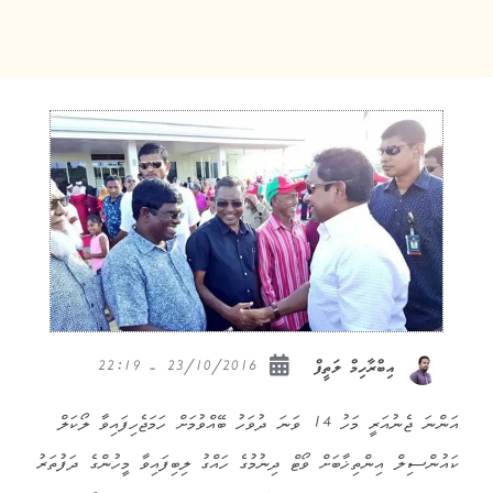
23/10/2016 - 22:19
އިބްރާހިމް ލަތީފް
އަންނަ ޖެނުއަރީ މަހު 14 ވަނަ ދުވަހު ބޭއްވުމަށް ހަމަޖެހިފައިވާ ލޯކަލް
ކައުންސިލް އިންތިޚާބަށް ވޯޓް ދިނުމުގެ ހައްގު ލިބިފައިވާ މީހުންގެ ދަފުތަރު