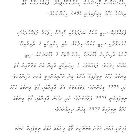
އިލެކްޝަންސް ކޮމިޝަނުން އިއުލާންކޮށްފިއެވެ. ފުވައްމުލަކުން ވޯޓް
ދިނުމުގެ ހައްގު ލިބިފައިވަނީ 8485 މީހުންނަށެވެ.
ފުވައްމުލައް ސިޓީ އަކަށް ބަދަލުވުމާއި ގުޅިގެން މިފަހަރު ފުވައްމުލަކުގައި
އެކުލަވާލާނީ ސިޓީ ކައުންސިލެކެވެ. އެއީ އިންތިޚާބީ 3 ދާއިރާއިން
ކޮންމެ ދާއިރާއިން މެމްބަރަކު ހިމެނޭ ގޮތަށް 3 މެމްބަރުންގެ ސިޓީ
ކައުންސިލެކެވެ. ފުވައްމުލަކު 3 އިންތިޚާބީ ދާއިރާ އަށް ބަލާލާއިރު ވޯޓް
ދިނުމުގެ ހައްގު ލިބިފައިވާ އެންމެ ގިނަ ރައްޔިތުންތިބީ އުތުރު ދާއިރާގައެވެ.
އެއީ 3275 މީހުންނެވެ. ފުވައްމުލަކު މެދު ދާއިރާގައި ވޯޓް ދިނުމުގެ ހައްގު
ލިބިފައިވަނީ 2701 ފަރާތަކަށެވެ. އަދި ދެކުނު ދާއިރާގައި ވޯޓް ދިނުމުގެ
ހައްގު ލިބިފައިވާ 2509 މީހުން ދިރިއުޅެއެވެ.
ވަކިވަކި އަވަށް ތަކަށް ބަލާލާއިރު ވޯޓް ދިނުމުގެ ހައްގު ލިބިފައިވާ އެންމެ