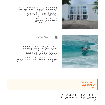
ފުވައްމުލަކު ސިޓީގެ ޤުރުއާނާއި ބެހޭ
މަރުކަޒުގެ 90 އިންސައްތަ
މަސައްކަތް ނިމިއްޖެ
10/06/2026
ދިވެހި ސާފިން ލީގުގެ މިއަހަރުގެ
ފުރަތަމަ މުބާރާތް ފުވައްމުލަކު
ސިޓީގައި އަންނަ ބުދަ ދުވަހު ފެށެނީ
ޚިޔާލުތައް
ޚިޔާލު ފާޅު ކުރައްވާ !