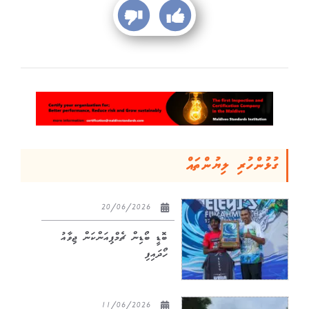
ގުޅުންހުރި ލިޔުންތައް
20/06/2026
ބޮޑީ ބޯޑިން ޗެމްޕިއަންކަން ޖިވާއު
ހޯދައިފި
11/06/2026