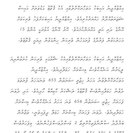
އިއްޒުއްދީނު އައިބަކު އަވަހާރަކޮށްލުމާއި އެކު ޤުތޫޒު ގަޑުވަރަށް އައިސް
ޝަޖަރަތުއްދޫރު ހައްޔަރުކުރިއެވެ. އިއްޒުއްދީނު އައިބަކަށްފަހު ވެރިކަމަށް
އޭނާގެ ދަރި އަލީ އައްޔަންކުޅައެވެ. އޭރު އޭނާގެ އުމުރަކީ އެންމެ 15
އަހަރުކަމުން ފަރުދާގެ ފުރަގަހުން ވެރިކަން ހިންގަމުން ދިޔައީ ޤުތޫޒެވެ.
އިއްޒުއްދީނު އައިބަކު އަވަހާރަކޮށްލުމާއިއެކު ޝާމުގައި ވެރިކަން ކުރަމުންދިޔަ
ލީޑަރުން އަނެއްކާވެސް މިސްރަށް ހަމަލާދިނެވެ. އިއްޒުއްދީނު
އަވަހާރަކޮށްލެވުނު އަހަރު ހިޖުރީ ސަނަތުން 655 ވަނައަހަރު ފުރަތަމަ
ދެވުނު ހަމަލާއިންވެސް ޤުތޫޒުގެ ލަޝްކަރު ކާމިޔާބު ހޯދިއެވެ. އަދި ދެވަނަ
ފަހަރަށް ހިޖުރީ ސަނަތުން 656 ވަނަ އަހަރު އަނެއްކާވެސް މިސްރަށް
ހަމަލާދިނެވެ. ދެވަނަ ފަހަރަށް މިސްރަށް ހަމަލާ ދީފައިވަނީ، ތަތާރުން
ބަޣުދާދު ސުންނާފަތިކޮށްލިތާ 2 މަސްދުވަސްފަހުންނެވެ. މިފަހަރުވެސް