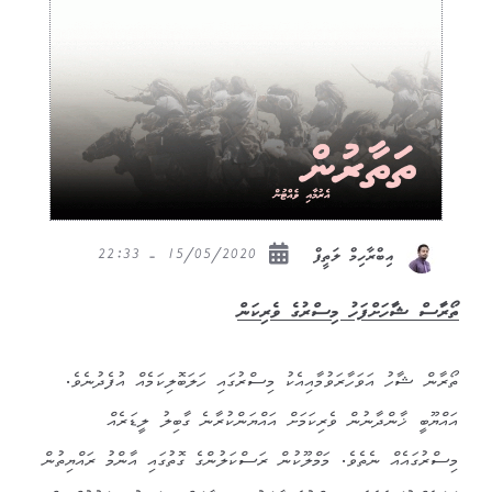
15/05/2020 - 22:33
އިބްރާހިމް ލަތީފް
ތޯރާސް ޝާހަށްފަހު މިސްރުގެ ވެރިކަން
ތޯރާން ޝާހު އަވަހާރަވުމާއިއެކު މިސްރުގައި ހަލަބޮލިކަމެއް އުފެދުނެވެ.
އައްޔޫބީ ޚާންދާނުން ވެރިކަމަށް އައްޔަންކުރާނެ ގާބިލު ލީޑަރެއް
މިސްރުގައެއް ނެތެވެ. މަމްލޫކުން ރަސްކަލުންގެ ގޮތުގައި އާންމު ރައްޔިތުން