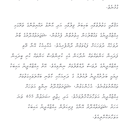
ގުޅުނެވެ.
އަޤުތާއީ ގަތުލުވުމާއި ބައިބަރު ފިލުމާއި އަދި އާންމު ރައްޔިތުންގެ ތެރޭގައި
އިއްޒުއްދީނުގެ މަގުބޫލުކަން އިތުރުވާން ފެށުމުން، ޝަޖަރަތުއްދޫރުގެ ބާރު
ދުވަހެއް ދުވަހަކަށް ފަޑުވަމުން ދާންފެށިއެވެ. އެއާއިއެކު އޭނާ ރޭވި
ފަދައިން ކަންތައްތައް ނުދާކަން އެގި ކުރިންވެސް ކަންތައް ކުރި ބީދައިން
އިއްޒުއްދީނުގެ ދުވަސް ދުއްވާލުމަށް ނިންމިއެވެ. އޭރު އިއްޒުއްދީނު އައިބަކު
ދިޔައީ ބަދުރުއްދީނު ލުއުލުއު ގެ ދަރިއަކާއި ކާވެނި ބައްލަވައިގަތުމަށް
ތައްޔާރުވަމުނެވެ. އެހެންކަމުން، ޝަޖަރަތުއްދޫރު ނިންމީ އަވަހަށް
އިއްޒުއްދީނު އަވަހާރަކޮށްލުމަށެވެ. އަދި ހިޖުރީ ސަނަތުން 655 ވަނަ
އަހަރު ޝަޖަރަތުއްދޫރު އޭނާގެ ފިރިކަލުން އިއްޒުއްދީނު އައިބަކު
އަވަހާރަކޮށްލިއެވެ.