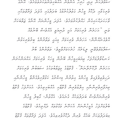
ސަމާލުކަން ދިނީ ހުރިހާ އެންމެން އެއްބައިވަންތަކުރުވުމަށެވެ. އޭނާގެ
ވެރިކަމާއި ދެކޮޅު މީހުން ގަތުލުކުރުމުގެ ބަދަލުގައި އެފަދަ ފަރާތްތަކާއި
ވާހަކަދައްކައިގެން ހައްލުކުރުމަށެވެ. އެފަދަ މީހުންނަށް އޭނާގެ ޖަވާބަކަށް
ވަނީ “އަހަރެން ވެރިކަމަށް އައީ ދުނިޔަވީ އެއްވެސް ބޭނުމެއް
އޮވެގެނެއްނޫން، އަހަރެން ވެރިކަމަށް މިއައީ ތަތާރުންގެ ބިރުވެރިކަމުން
ސަލާމަތްވެވޭނީ ލީޑަރެއް ހުރެކަމަށްވާތީވެ، ތަތާރުންގެ ބާރު
ކަނޑުވާލުމަށްފަހު ތިޔަބައިމީހުން ބޭނުން މީހަކު ވެރިކަމަށް އައްޔަންކުރަން
އަހަރެން ދޫކޮށްލާނަން”. ޤުތޫޒުގެ މިޖަވާބުތަކުގެ ސަބަބުން ވެރިކަމަށް
ދަހިވެތިވެފައިވާ މީހުންގެ އިތުރުން މިސްރުގެ ކަމުވޮށިވެގެންވާ މީހުންނާއި
ވިޔަފާރިވެރިންނާއި އިލްމުވެރިން ޤުތޫޒާއި އެއްބައިިވިއެވެ. އެއަށްފަހު ޤުތޫޒު
ވެރިންނަށްވެސް ބަދަލުތަކެއް ގެނައެވެ. އެގޮތުން، ގާބިލު މީހުން
ބެލުމަށްފަހު އެމީހުންނަށް އެކަށޭނެ މަގާމުތައް ދެއްވިއެވެ. ޤުތޫޒުގެ
މިބަދަލުތަކަށް ބައެއް ވެރިން ދެކޮޅުވެރިވިއެވެ. އެފަދަ ފަރާތްތައް ޤުތޫޒު