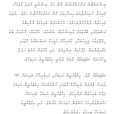
ވިސްނުންތޫނު އަންހެނެއްކަމުން އޭނާ އަށް ވިސްނުނީ އެފަދަ ގޮތަކަށް
ވެރިކަން ކުރިއަށްދާނަމަ އިސާހިތަކު އޭނާ އަވަހާރަކޮށްލާނެ ކަމެވެ. ނުވަތަ
ވެރިކަމުން ދުރުކޮށްލާނެކަމެވެ. އެހެންކަމުން ވެރިކަމުގެ އާރާއިބާރު
މުޝުތެރޭގައި ބޭއްވުމަށް އާވިސްނުމެއް ނެރުނެވެ. އެގޮތުން، އޭނާއަށް ބާރު
ހިންގޭވަރުގެ ފިރިހެނަކާއި ކާވެނިކޮށް އެމީހަކު ރަސްކަލެއްގެ ގޮތުގައި
ރައްޔިތުންނަށް ދެއްކުމަށް ނިންމިއެވެ. އަދި އެގޮތުން އެންމެ ކަމުދާ
މީހެއްކަމަށް ޝަޖަރަތުއް ދޫރަށް ފެނުނީ އިއްޒުއްދީނު އައިބަކެވެ.
ޝަޖަރަތުއް ދޫރު، އިއްޒުއްދީނު އައިބަކާއި ކައިވެނިކޮށް ވެރިކަމަށް 80
ދުވަސް ފުރުތަނާ ވެރިއެއްގެ ގޮތުގައި އާންމުންނަށް އިއްޒުއްދީން އައިބަކު
ދައްކާ ވެރިކަމުން ދުރުވިއެވެ. އިއްޒުއްދީން އައިބަކު ވެރިކަމަށް
އައްޔަންވުމާއިއެކު އާންމުން ހަމައަކަށް އެޅުނެވެ. އަދި އިއްޒުއްދީނު
އައިބަކަށް ބައިއަތު ހިފަންފެށިއެވެ.