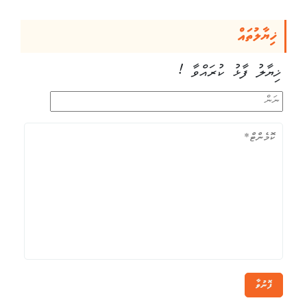
ޚިޔާލުތައް
ޚިޔާލު ފާޅު ކުރައްވާ !
ފޮނުވާ