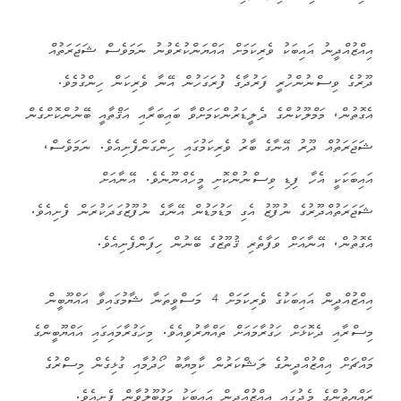
އިއްޒުއްދީނު އައިބަކު ވެރިކަމަށް އައްޔަންކުރެވުނު ނަމަވެސް ޝަޖަރަތުއް
ދޫރުގެ ވިސްނުންހުރީ ފަރުދާގެ ފުރަގަހުން އޭނާ ވެރިކަން ހިންގުމެވެ.
އެގޮތުން، މަމްލޫކުންގެ ދެލީޑަރުންކަމަށްވާ ބައިބަރާއި އަޤްތާއީ ބޭނުންކޮށްގެން
ޝަޖަރަތުއް ދޫރު އޭނާގެ ބާރު ވެރިކަމުގައި ހިންގަންފެށިއެވެ. ނަމަވެސް،
އައިބަކަކީ އެހާ ފިޑި ވިސްނުންކޮށި މީހެއްނޫނެވެ. އޭނާއަށް
ޝަޖަރަތުއްދޫރުގެ ނުފޫޒު އެގި މަޑުމަޑުން އޭނާގެ ނުފޫޒުގަދަކުރަން ފެށިއެވެ.
އެގޮތުން، އޭނާއަށް ވަފާތެރި ޤުތޫޒުގެ ބޭނުން ހިފަންފެށިއެވެ.
އިއްޒުއްދީން އައިބަކުގެ ވެރިކަަމަށް 4 މަސްވީތަނާ ޝާމުގައިވާ އައްޔޫބީން
މިސްރާއި ދެކޮޅަށް ހަގުރާމައަށް ތައްޔާރުވިއެވެ. މިހަގުރާމައިގައި އައްޔޫބީންގެ
މައްޗަށް އިއްޒުއްދީނުގެ ލަޝްކަރުން ކާމިޔާބު ހޯދުމާއި ގުޅިގެން މިސްރުގެ
ރައްޔިތުންގެ މެދުގައި އިއްޒުއްދީން އައިބަކު މަގުބޫލުވާން ފެށިއެވެ.