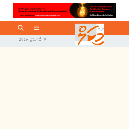
9 އޯގަސްޓް 2026