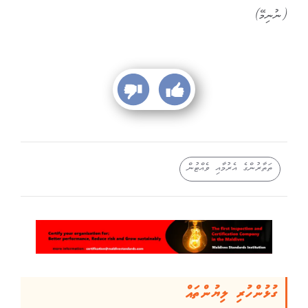
(ނުނިމޭ)
ތަތާރުންގެ އެރުމާއި ވެއްޓުން
ގުޅުންހުރި ލިޔުންތައް