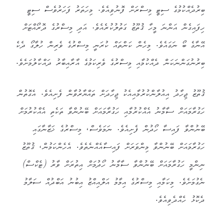
ބިރުދެއްކުމުގެ ސިޓީ މިސްރަށް ފޮނުވިއެވެ. މިހަތަރު ފަހަރުވެސް ސިޓީ
ހިފައިގެން އަންނަ މީހާ ޤުތޫޒު ގަތުލުކުރެއެވެ. އަދި މިސްރުގެ ދޮރޯއްޓަށް
އޭނާގެ ބޯ ނަގައެވެ. މިހެން ކަންތައް ކުރަނީ މިސްރުގެ ވެރިން ހުލާގޯ ދެކެ
ބިރުނުގަންނަކަން ދެއްކުމާއި މިސްރުގެ ވެރިކަމުގެ އާރާއިބާރު ދައްކާލުމަށެވެ.
ޤުތޫޒު ޖިހާދު އިއުލާންކުރުމާއިއެކު ޖިހާދަށް ތައްޔާރުވާން ފެށިއެވެ. އެގޮތުން
ހަގުރާމައަށް ސާމާނު އެއްކުރުމާއި ހަގުރާމައަށް ބޭނުންވާ ތަކެތި އެއްކުރުމަށް
ބޭނުންވާ ފައިސާ ހޯދުން ފެށިއެވެ. ނަމަވެސް، މިސްރުގެ ޚަޒާނާގައި
ހަގުރާމައަށް ބޭނުންވާ މިންވަރަށް ފައިސާއެއްނެތެވެ. އެހެންކަމުން، ޤުތޫޒު
ނިންމީ ހަގުރާމައަށް ބޭނުންވާ ސާމާނު ހޯދުމަށް އިތުރަށް ވާރު (ޓެކްސް)
ނެގުމަށެވެ. މިކަމާއި މިސްރުގެ އިމާމު އަލްއިއްޒު އިބުނު އަބްދުއް ސަލާމު
ދެކޮޅު ހެއްދެވިއެވެ.