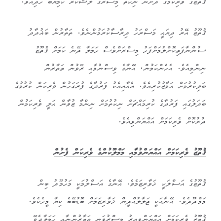
ޤުތޫޒުގެ ވެރިކަމުގެ ދަށުން ނިކުތް މިސްރުގެ ލަޝްކަރު ކާމިޔާބު ހޯދިއެވެ.
ޤުތޫޒު އޭރު ދިޔައީ މަސްރަހު ދިރާސާކުރަމުންނެވެ. ތަތާރުން ބަޣުދާދު
ސުންނާފަތިކޮށްލުމަށްފަހު މިސްރަށްވެސް ހަމަލާ ދޭނެ ކަމަށް ޤުތޫޒު
ނިންމިއެވެ. އެހެންކަމުން، އޭނާގެ ވިސްނުމާއި ރޭވުން ތަތާރުން
ބަލިކުރުމަށް އަމާޒުކުރިއެވެ. އެއާއިއެކު ފަރުދާގެ ފުރަގަހުން ވެރިކަން ކުރުމުގެ
ބަދަލުގައި ފަރުދާގެ ކުރިމައްޗަށް ނިކުތުމަށް ނިންމާ ޒުވާން އަލީ ވެރިކަމުން
ދުރުކޮށް ވެރިކަމަށް އައްޔަންވިއެވެ.
ޤުތޫޒު ވެރިކަމަށް އައްޔަންވުމާއި މަމްލޫކުންގެ ވެރިކަން ފެށުން
ޤުތޫޒުގެ އަސްލަކީ ޚަވާރިޒަމެވެ. އޭނާގެ އަސްލުމަކީ މަހުމޫދު ބިން
މަމްދޫދެވެ. އޭނާއަކީ ޖަލާލުއްދީން ޚަވާރިޒަމަށް ބޮޑުބޭބެ ކިޔާ މީހެކެވެ.
ޤުތޫޒު ވެރިކަމަށް އައްޔަންވިއިރު މިސްރުވަނީ ތަތާރުންނާއި ހަމަލާދެވޭ