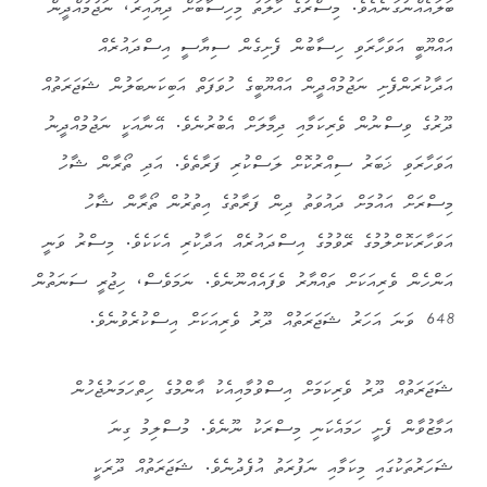
ބަލައެއްނުގަނެއެވެ. މިސްރުގެ ހާލަތު މިހިސާބަށް ދިޔައިރު، ނަޖުމުއްދީން
އައްޔޫބީ އަވަހާރަވި ހިސާބުން ފެށިގެން ސިޔާސީ އިސްދައުރެއް
އަދާކުރަންފެށި ނަޖުމުއްދީން އައްޔޫބީގެ ހުވަފަތް އަބިކަނބަލުން ޝަޖަރަތުއް
ދޫރުގެ ވިސްނުން ވެރިކަމާއި ދިމާލަށް އެބުރުނެވެ. އޭނާއަކީ ނަޖުމުއްދީނު
އަވަހާރަވި ޚަބަރު ސިއްރުކޮށް ލަސްކުރި ފަރާތެވެ. އަދި ތޯރާން ޝާހު
މިސްރަށް އައުމަށް ދައުވަތު ދިން ފަރާތުގެ އިތުރުން ތޯރާން ޝާހު
އަވަހާރަކޮށްލުމުގެ ރޭވުމުގެ އިސްދައުރެއް އަދާކުރި އެކަކެވެ. މިސްރު ވަނީ
އަންހެން ވެރިއަކަށް ތައްޔާރު ވެފައެއްނޫނެވެ. ނަމަވެސް، ހިޖުރީ ސަނަތުން
648 ވަނަ އަހަރު ޝަޖަރަތުއް ދޫރު ވެރިއަކަށް އިސްކުރެވުނެވެ.
ޝަޖަރަތުއް ދޫރު ވެރިކަމަށް އިސްވުމާއިއެކު އާންމުގެ ހިތްހަމަނުޖެހުން
އަމާޒުވާން ފެށީ ހަމައެކަނި މިސްރަކު ނޫނެވެ. މުސްލިމު ގިނަ
ޝަހަރުތަކުގައި މިކަމާއި ނަފުރަތު އުފެދުނެވެ. ޝަޖަރަތުއް ދޫރަކީ