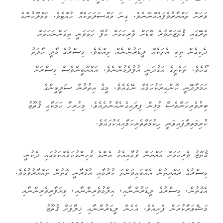
ވަރަށް ތައްޔާރުވެފައެއްނޫނެވެ. ގިނަ މައްސަލަތަކެއް ހުއްޓެވެ. މަމްލޫކުންގެ
ތެރޭގައި ޤުތޫޒަށްވުރެ ބޮޑަށް ވެރިކަމަށް ކުފޫ ހަމަވަނީ ތިމަންނަކަމަށް
ދެކިގެން ތިބި އެތަކެއް ލީޑަރުންނެއް ތިއްބެވެ. މިސްރުގެ މާލީ ހާލަތު
ގޯހެވެ. ތަކެތީގެ އަގުދަނީ އުފުލެމުންނެވެ. އައްޔޫބީންވެސް މިސްރަށް
ހަމަލާދޭނީ ކޮންއިރަކުކަމެއް ނޭގެއެވެ. މީގެ އިތުރުން ސަލީބީންގެ
ބިރުވެރިކަންވެސް މުޅިން ފިލައިގެނެއްނުދެއެވެ. މިހުރިހާ ކަމަކާއި ޤުތޫޒު
ކުރިމަތިލާފައިވަނީ ހިކުމަތްތެރިކަމާއިއެކުގައެވެ.
ޤުތޫޒު ވެރިކަމަށް އައްޔަން ވުމާއިއެކު އެންމެ މުހިންމުކަމެއްކަމުގައި ދެކުނީ
މިސްރުގެ ރައްޔިތުން އެއްބައިވަންތަ ކުރުމާއި އުމްރާނީ ގޮތުން ތައްޔާރުވުމެވެ.
އެގޮތުން، މިސްރުގެ ލީޑަރުންނާއި، އިލްމުވެރިންނާއި، ވިޔަފާރިވެރިންނާއި
މަޝްވަރާކުރަން ފެށިއެވެ. އެހެން ލީޑަރުންނާއި ޚިލާފަށް ޤުތޫޒު