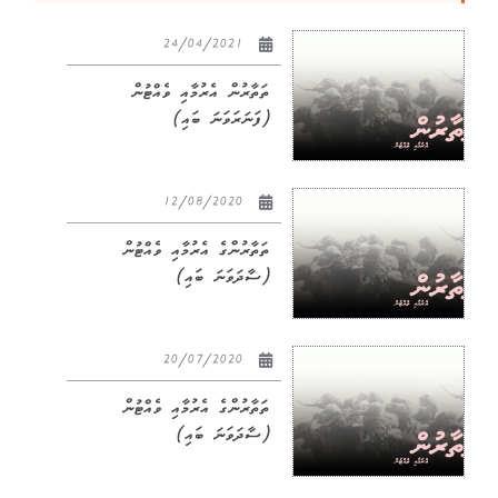
24/04/2021
ތަތާރުން އެރުމާއި ވެއްޓުން
(ފަނަރަވަނަ ބައި)
12/08/2020
ތަތާރުންގެ އެރުމާއި ވެއްޓުން
(ސާދަވަނަ ބައި)
20/07/2020
ތަތާރުންގެ އެރުމާއި ވެއްޓުން
(ސާދަވަނަ ބައި)