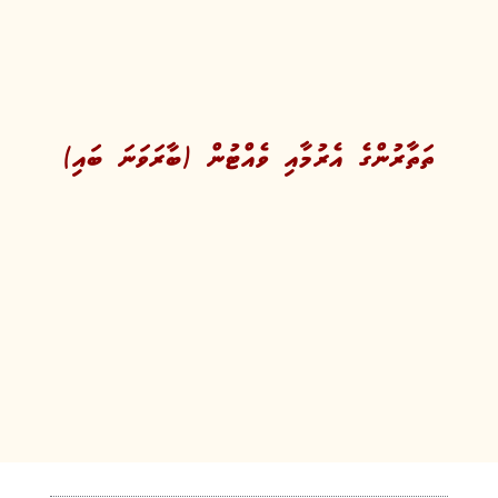
ތަތާރުންގެ އެރުމާއި ވެއްޓުން (ބާރަވަނަ ބައި)