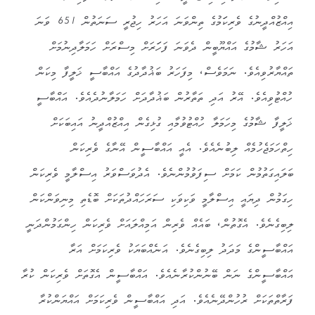
އިއްޒުއްދީނުގެ ވެރިކަަމުގެ ތިންވަނަ އަހަރު ހިޖުރީ ސަނަތުން 651 ވަނަ
އަހަރު ޝާމުގެ އައްޔޫބީން ދެވަނަ ފަހަަރަށް މިސްރަށް ހަމަލާދިނުމަށް
ތައްޔާރުވިއެވެ. ނަމަވެސް، މިފަހަރު ބަޣުދާދުގެ އައްބާސީ ޚަލީފާ މިކަން
ހުއްޓުވިއެވެ. އޭރު އަދި ތަތާރުން ބަޣުދާދަށް ހަމަލާނުދެއެވެ. އައްބާސީ
ޚަލީފާ ޝާމުގެ މިހަމަލާ ހުއްޓުވުމާއި ގުޅިގެން އިއްޒުއްދީނު އައިބަކަށް
ހިތްހަމަޖެހުމެއް ލިބުނެއެވެ. އެއީ އައްބާސީން އޭނާގެ ވެރިކަން
ބަލައިގަތުމުން ކަމަށް ސިފަވުމުންނެވެ. އެދުވަސްވަރު އިސްލާމީ ވެރިކަން
ހިގަމުން ދިޔައީ އިސްލާމީ ވަކިވަކި ސަރަހައްދުތަކަށް ބޮޑެތި މިނިވަންކަން
ލިބިގެނެވެ. އެގޮތުން، ބައެއް ވެރިން އަމިއްލައަށް ވެރިކަން ހިންގަމުންދަނީ
އައްބާސީންގެ މަދަދު ލިބިގެނެވެ. އަނެއްބަޔަކު ވެރިކަމަށް އަރާ
އައްބާސީންގެ ނަން ބޭނުންކުރާނެއެވެ. އައްބާސީން އެގޮތަށް ވެރިކަން ކުރާ
ފަރާތްތަކަށް ރުހުންދޭނެއެވެ. އަދި އައްބާސީން ވެރިކަމަށް އައްޔަންކުރާ