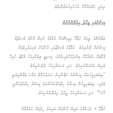
ދިޔައީ ހައްޔަރުކޮށް އެކަހެރިކުރަމުންނެވެ.
މިސްރުގައި ޖިހާދު އިއުލާންކުރުން
ތަތާރުންގެ ލީޑަރު ހުލާގޯ ދިމިޝްގަށް އެރުމުގެ ކުރިން އޭނާގެ މެސެޖެއް
މިސްރަށް ފޮނުވިއެވެ. ހުލާގޯގެ މެސެޖުގައި އޭނާއަށް ބައިއަތުހިފުމަށް
ޤުތޫޒަށް އަމުރުކޮށް ބިރުދައްކާފައިވެއެވެ. މިސިޓީ ލިބުމާއިއެކު ޤުތޫޒު ހުރިހާ
ވެރިން އައްޔަންކުރިއެވެ. އަދި އަސަރާއިއެކު ދެންނެވިއެވެ.
“ތިޔަބައިމީހުނަށް މިސްރުގެ ޚަޒާނާއިން ޚަރަދުކުރާތާ ލައްކަ ޒަމާންމިވަނީ
ވެފައި، ތިޔަބައިމީހުން މިސްރު ހިމާޔަތްނުކުރާނަމަ މިސްރު ހިމާޔަތްކުރާނީ
ކާކު؟” އަދި އަސަރާއިއެކު ޖިހާދު އިއުލާންކުރިއެވެ.
ހުލާގޯ 4 ފަހަރެއްގެ މަތިން އޭނާއަށް ބައިއަތު ހިފުމަށް އަމުރުކޮށް