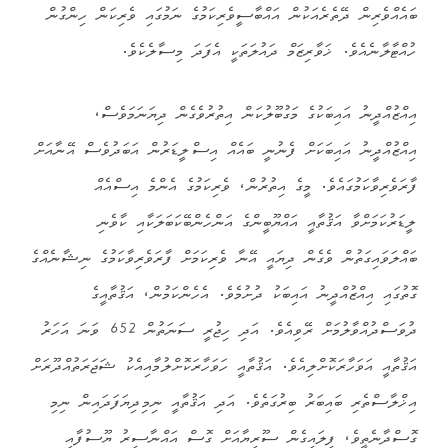
ބައެއްވެރިން ދޭތެރެއަކުން އައްބާސީވެރިކަމުގެ ނަމުގައި ވެރިކަން ހިންގުން
ހުއްޓާލާނެއެވެ. ޚަވާރިޒަމް ދައުލަތަކީ އެފަދަ މިސާލެކެވެ.
އިއްޒުއްދީނު އައިބަކުގެ މަގުބޫލުކަން އިތުރުވެގެން ދިޔަނަމަވެސް،
އިއްޒުއްދީނު އައިބަކަށް ފެނުނީ ބައެއް އިސްލީޑަރުން އަބަދުވެސް އޭނާއަށް
ފާރަވެރިވާކަމުގައެވެ. މީގެ އިތުރުން، ވެރިކަމުގެ އެންމެ އިސްއެއް
ލީޑަރުކަމަށްވާ އަޤުތާއީ އައްޔޫބީންގެ އަންހެންބޭކަބަލަކާއި ކާވެނި
ބައްލަވައިގަތުން ވެގެން ދިޔައީ އޭނާ ވެރިކަމަށް ފާރަވެރިވާކަމުގެ ނިޝާނެއްގެ
ގޮތުގައި އިއްޒުއްދީނު އައިބަކު ދުށުމެވެ. އެހެންކަމުން، އަޤުތާއީގެ
ދުވަސްދުއްވާލުމަށް ރޭވިއެވެ. އަދި ހިޖުރީ ސަނަތުން 652 ވަނަ އަހަރު
އަޤުތާއީ އަވަހާރަކޮށްލިއެވެ. އަޤުތާއީ ހަވަހާރަކޮށްލުމާއިއެކު ޝަޖަރަތުއްދޫރަށް
އިޚްލާސްތެރި ބައިބަރު ބިރުގަތެވެ. އަދި އަޤުތާއީ ނިމިދިޔަފަދައިން ނިމި
ގޮސްދާނެތީވެ، ފިލައިގެން ސޫރިޔާއަށް ގޮސް އައްނާސިރު ޔޫސުފާއި