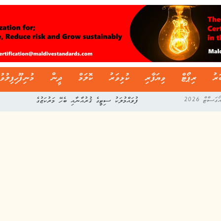
ަރު
ރިޕޯޓް
ވިޔަފާރި
ކުޅިވަރު
ކޮލަމް
ދީން
މުނިފޫހިފިލުވު
ފުވައްމުލަކު ސިޓީގެ ޤުރުއާނާއި ބެހޭ މަރުކަޒުގެ