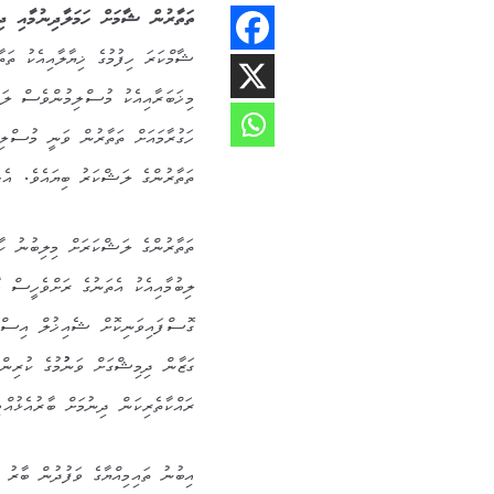
ތަތާރުން ޝާމަށް ހަމަލާދިނުމާއި ދ
ޝާމްކަރަ ހިފުމުގެ ޚިޔާލާއިއެކު ތަތ
މިޚަބަރާއިއެކު މުސްލިމުންވެސް ލަ
ހަގުރާމައަށް ތަތާރުން ވަނީ މުސްލިމ
ތަތާރުންގެ ލަޝްކަރު ބިޔައެވެ. އެހ
ތަތާރުންގެ ލަޝްކަރަށް މިލިބުނު ކާމ
ލިބުމާއިއެކު އެތަނުގެ ރަށްވެހީސް 
ގޮސްފައިވަނިކޮށް ޝެއިޚުލް އިސްލާމ
ގަޒާން ދިމިޝްގަށް ވަނުުމުގެ ކުރިން 
ރައްކާތެރިކަން ދިނުމަށް ބާރުއެޅުއްވ
އިބުނު ތައިމިއްޔާގެ ވަފުދުން ބާރު 