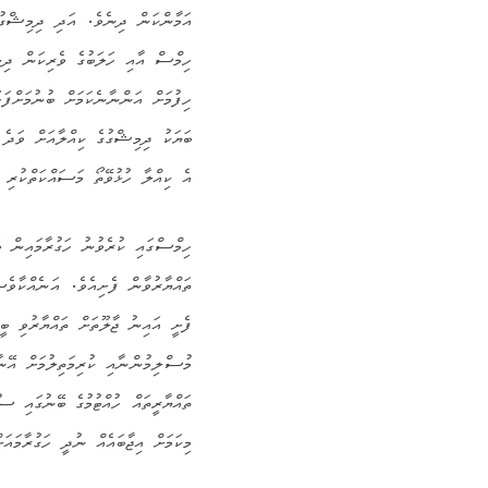
އަމާންކަން ދިނެވެ. އަދި ދިމިޝްގުގ
ހިމްސް އާއި ހަލަބުގެ ވެރިކަން ދިނ
ހިފުމަށް އަންނާނެކަމަށް ބުނުމަށްފަ
ބަޔަކު ދިމިޝްގުގެ ކިއްލާއަށް ވަދެ 
އެ ކިއްލާ ހުޅުވޭތޯ މަސައްކަތްކުރި 
ހިމްސްގައި ކުރެވުނު ހަގުރާމައިން 
ތައްޔާރުވާން ފެށިއެވެ. އަނެއްކާވެ
ފެށީ އައިނު ޖާލޫތަށް ތައްޔާރުވި ބީ
މުސްލިމުންނާއި ކުރިމަތިލުމަށް އޭނާ
ތައްޔާރީތައް ހުއްޓުމުގެ ބޭނުގައި 
މިކަމަށް އިޖާބައެއް ނުދީ ހަގުރާމައަށ