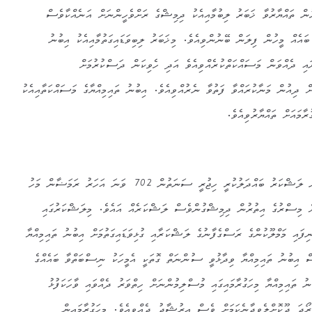
ން ތައްޔާރުވާ ޚަބަރު ލިބުމާއިއެކު ދިމިޝްގެ ރަށްވެހީންނަށް އަނެއްކާވެސް
ައެއް މީހުން ފިލަން ބޭނުންވިއެވެ. މިޚަބަރު ލިބިވަޑައިގަތުމާއިއެކު އިބުނު
އި ދެއްވަން މަސައްކަތްކުރެއްވިއެވެ އަދި ހެވިކަން ދަސްކުރުމަށް
ް ދިއުން މަނާކުރައްވާ ފަތުވާ ނެރުއްވިއެވެ. އިބުނު ތައިމިއްޔާގެ މަސައްކަތާއިއެކު
ާމައަށް ތައްޔާރުވިއެވެ.
މުސްލިމުންގެ ލަޝްކަރާއި ތަތާރުން ލަޝްކަރު ބައްދަލުކުރީ ހިޖުރީ ސަނަތުން 702 ވަނަ އަހަރު ރަމަޟާން މަހު
އަށް މިސްރުގެ އިތުރުން ދިމިޝްގުންވެސް ލަޝްކަރެއް އައެވެ. މިލަޝްކަރުގައި
ފައި މަމްލޫކުންގެ ރަސްގެފާނުގެ ލަޝްކަރާއި ގުޅިވަޑައިގަތުމަށް އިބުނު ތައިމިއްޔާ
ް އިބުނު ތައިމިއްޔާ ވިދާޅުވީ ސުންނަތް ގޮތަކީ އެމީހަކު ނިސްބަތްވާ ބައެއްގެ
ު ތައިމިއްޔާ މިހަގުރާމައިގައި މުސްލިމުންނަށް ހިތްވަރު ދެއްވައި ވާހަކަފުޅު
ރޯދަ ދޫކޮށްލެވިދާނެކަމަށް ވެސް އިރުޝާދު ދެއްވިއެވެ. މިހަގުރާމައިން