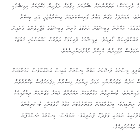
ެ ވެރިއަކަށް، ތަތާރުންނަށް ޝާމުކަރަ ހިފުމަށް ލަފާދިން ގަބްޖަކަށް ދިމިޝްގާއި
ެވެ. އެއަށްފަހު ގަޒާން އަބުރާ ފާރިސްކަރައަށް މިސްރާބުޖެހީ އަދި މިސްރު
ހުގައެވެ. ތަތާރުން ދިމިޝްގަށް އެރުމުގެ ކުރިން ދިމިޝްގުގެ މުޖާހިދުންގެ ތެރެއިން
ރައްކާތެރިކަން ހޯދިއެވެ. ދިމިޝްގުގެ ވެރިކަމަށް ތަތާރުން އައްޔަންކުރި ޤަބުޖަކް
ނަމަވެސް މުޖާހިދުން އެކިއްލާ ހުޅުވާލަނުދިނެއެވެ.
ބަލިވި މިސްރުގެ ލަޝްކަރު އަބުރާ މިސްރަށް އައިސް އަނެއްކާވެސް ހަގުރާމައަށް
ސް އަލުން ތަތާރުންނާއި ހަމަލާ ދިނުމަށް މިސްރުން މިފަހަރުވެސް ތައްޔާރުވާން
ދައިންނެވެ. މުސްލިމުން ހަގުރާމައަށް ތައްޔާރުވާ ޚަބަރު ގަޒާންއަށް ލިބުމާއިއެކު
 ނިންމިއެވެ. މިހަގުރާމައަށް ތައްޔާރުވުމަށް ވަގުތު ހޯދުމަށާއި މުސްލިމުންގެ
ސުލްހައިގެ ނަމުގައި ވަފުދެއް ފޮނުވިއެވެ. ނަމަވެސް، މިސްރުގެ ރަސްގެފާނު
ް ތައްޔާރުވިއެވެ.