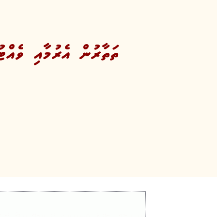
ތަތާރުން އެރުމާއި ވެއްޓ