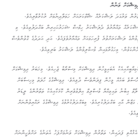
ިމިޝްގަށް ވަނުން
ާރުން ވަރުގަދަ ލަޝްކަރެއް ޝާމްކަރައަށް ހަމަލާދިނުމަށް ރުކުރުވާލިއެވެ.
ޝްކަރެއް ތައްޔާރުވެ ދެލަޝްކަރު ހިމްސް ޝަހަރުކައިރިން ބައްދަލުވިއެވެ. މި
ުންގެ ލަޝްކަރަށްވުރެ ފުރިހަމައަށް ތައްޔާރުވެފައެވެ. އަދި އަދަދުގެ ގޮތުންވެސް
ެންކަމުން، މިހަގުރާމައިން މުސްލިމުންގެ ލަޝްކަރު ބަލިވިއެވެ.
ިޔާބީއާއިއެކު އެބައިމީހުން ދިމިޝްގަށް މިސްރާބު ޖެހިއެވެ. މިޚަބަރު ދިމިޝްގަށް
ހާސްވެ ބައެއް މީހުން ފިލަންވެސް ދުވިއެވެ. ދިމިޝްގުގެ ހާލަތު މިހިސާބަށް
ް އިބުނު ތައިމިއްޔާ މުސްލިމް އިލްމުވެރިން ކޮޅަކާއިއެކު ތަތާރުންގެ ލީޑަރު
ގަޒާން އާއި ބައްދަލުކުރިއެވެ. މިބައްދަލުކުރުމުގެ ދިމިޝްގުގެ ރައްޔިތުންނަށް
ިއެވެ.
އެޅުއްވި ފަދައިން، ތަތާރުން ދިމިޝްގަށް ވަނުމަށްފަހު އެތަނުގެ ރަށްވެހީންނަށް