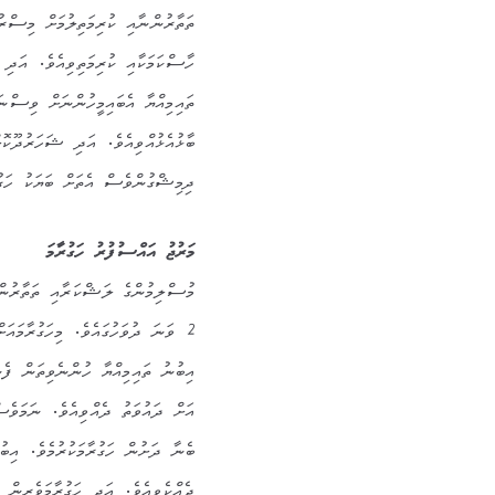
ތަތާރުންނާއި ކުރިމަތިލުމަށް މިސްރު
ހާސްކަމަކާއި ކުރިމަތިވިއެވެ. އަދި ބ
ތައިމިއްޔާ އެބައިމީހުންނަށް ވިސްނަ
ބާޅުއެޅުއްވިއެވެ. އަދި ޝަހަރުދޫކޮށ
ދިމިޝްގުންވެސް އެތަށް ބަޔަކު ހަގުރ
މަރުޖު އައްސުފުރު ހަގުރާމަ
2 ވަނަ ދުވަހުގައެވެ. މިހަގުރާމަ
އިބުނު ތައިމިއްޔާ ހުންނެވިތަން ފެނި
އަށް ދައުވަތު ދެއްވިއެވެ. ނަމަވެސ
ބެނާ ދަށުން ހަގުރާމަކުރުމެވެ. އިބުނ
ދެއްކެވިއެވެ. އަދި ހަގުރާމަވެރިން 