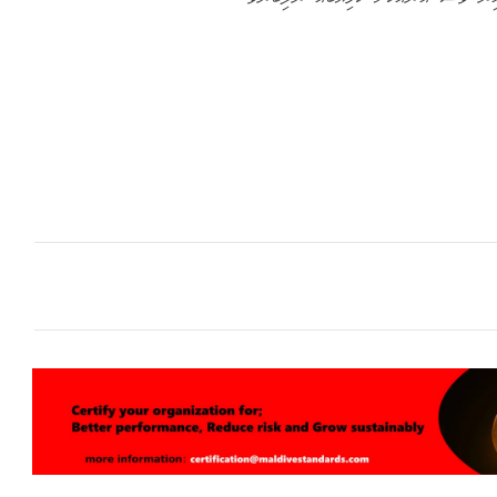
ން ވެސް އޭނާއަަކަށް ކާމިޔާބެއް ނުލިބުނެވެ.