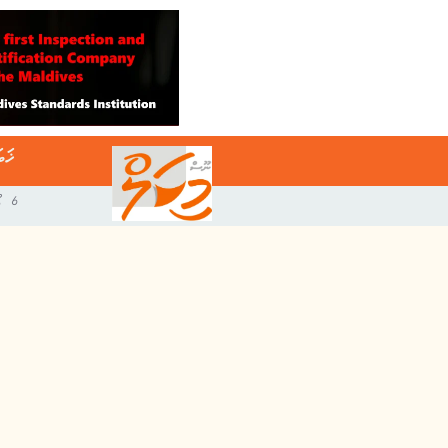
ޚަބ
6 އޯގަސްޓް 2026