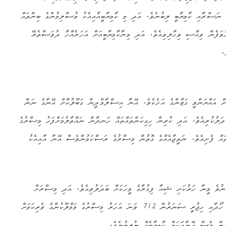
ނަސްރާއި ކާމިޔާބީ ލިބުނެވެ. އަދި މި ކާމިޔާބީއާއިއެކު މުސްލިމުންގެ ބިންތައް
ވަފެން ވިއްސި ވިހާލިވިއެވެ. އަދި މިނާކާމިޔާބީއަށް އަހަރެއްހާ ދުވަސްތެރޭ
.
ަށް އައްޔަންވީ ގަޒާންގެ އަޚެކެވެ. އޭނާ އިސްލާމްދީން ގަބޫލުކޮށް އޭނާގެ ނަން
ދަލުކުރިއެވެ. އަދި ކުރިން ހިގިކަންތައްތައް ހަނދާން ނައްތާލުމަށްފަހު މިސްރުގެ
ައް ފެށިއެވެ. ނަތީޖާއެއްގެ ގޮތުން މިސްރުގެ ރަސްކަމުންވެސް އޭނާ އާއިއެކު
 ނުވެ މީނާ ހަރުކަށި ޝިއާ ފިގުރާގެ މީހަކަށް ބަދަލުވިއެވެ. އަދި މިސްރަށް
ހަމަލާދިނުމަށް ނަސާރާއިންގެ އެހީ ހޯދާއި ހިޖުރީ ސަނަރުން 712 ވަނަ އަހަރު މިސްރުގެ މަމްލޫކުންގެ ވެރިކަމަށް