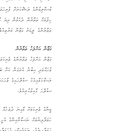
މުސްލިމުންގެ ލަޝްކަރަށް ފުރިހަމަ 
ހިފުމަށް ތަތާރުން ދެކެމުން ދިޔަ ހު
ތަތާރުންގެ ލީޑަރު ގަޒާން މަރުވިއެވެ
ގަޒާން އަށްފަހު ތަތާރުން
ގަޒާން އަށްފަހު ތަތާރުންގެ ވެރިކަމ
މުހައްމަދި އިބުނު އެރަގަން އަށް ބަ
ރަސްކަމާއިއެކު ސުލްހައިގެ ވާހަކަތ
ސުލްހަ ގާއިމުކުރިއެވެ.
މީނާގެ ވެރިކަމަށް މާގިނަ ދުވަހެއް