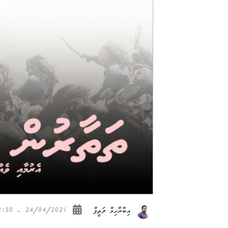
24/04/2021 - 13:50
އިބްރާހިމް ލަތީފް