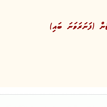
ުން (ފަނަރަވަނަ ބައި)