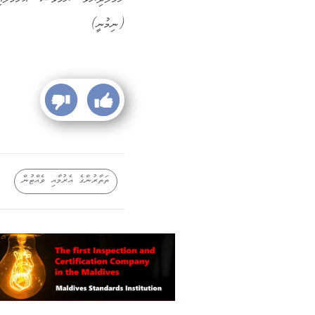
ހަމަލާދިނެވެ. ނަމަވެސް، އެހަމަލާއި
(ނިމުނީ)
ތަތާރުންގެ އެރުމާއި ވެއްޓުން