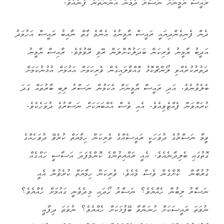
ރައީސް ޔާމީނަށް ނަސްރު ދެމުން އަންނަތަން ފެނެއެވެ.
ދެން ފެނިގެންދިޔައީ ރައީސް ޔާމީނުގެ އެންމެ ގާތް ނާއިބު ރައީސް އަހުމަދު
އަދީބު ޔާމީނު ވެރިކަން ބަދަލުކޮށްލަން ރޭވި ރޭވުމެވެ. ރާއިސް ޔާމީނު
ދަތުރުކުރެއްވި ލޯންޗްކޮޅު ގޮއްވާލައިގެން ވެރިކަމަށް އައުމަށް އުޅުނުކަމަށް
ބެލެވުނެވެ. އަދި ރައީސް ޔާމީނަށް އެކަމުން ނަސްރު ލިބި ބާރުތައް ގަދަ
ކުރައްވަން ފެއްޓެވިއެވެ. އެއި ވެސް އެއްބަޔަކަށް ނަސްރުގެ ދުވަހެކެވެ.
ވީމާ ނަސްރުގެ ދުވަހަކީ ރައީސެއްގެ ވެރިކަން ހިމާޔަތް ކުރެވޭ ދުވަހެއްގެ
ގޮތުގައި ބެލިދާނެއެވެ. އެއީ ރައްޔިތުންގެ ކޮންމެފަދަ އަސާސީ ހައްގެއް
ގުރުބާން ކޮށްގެން ވެސް މެއެވެ. ވެރިކަން ހިމާޔަތް ކުރެވުން އެއީ
ނަސްރު ލިބުން ހެއްޔެވެ؟ ނަސްރު ހޯދައި މިދެވެނީ ގައުމަށް ހެއްޔެވެ؟
ނުވަތަ ރައީސަކަށް ހުނަންވާ ބޭފުޅަކަށް ހެއްޔެވެ؟ ނުވަތަ ދިފާޢީ