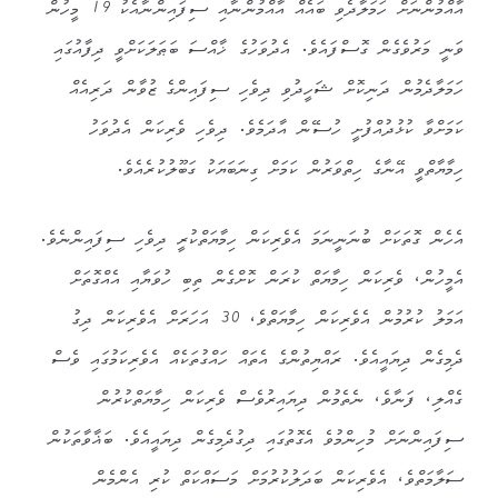
އާއްމުންނަށް ހަމަލާދެވި ބައެއް އާއްމުންނާއި ސިފައިންނާއެކު 19 މީހުން
ވަނީ މަރުވެގެން ގޮސްފައެވެ. އެދުވަހުގެ ޚާއްސަ ބަޠަލަކަށްވީ ދިފާއުގައި
ހަމަލާދެމުން ދަނިކޮށް ޝަހީދުވި ދިވެހި ސިފައިންގެ ޒުވާން ދަރިއެއް
ކަމަށްވާ ކުޅުދުއްފުށީ ހުސޭން އާދަމެވެ. ދިވެހި ވެރިކަން އެދުވަހު
ހިމާޔާތްވީ އޭނާގެ ހިތްވަރުން ކަމަށް ގިނަބަޔަކު ގަބޫލުކުރެއެވެ.
އެހެން ގޮތަކަށް ބުނަނީނަމަ އެވެރިކަން ހިމާޔަތްކުރީ ދިވެހި ސިފައިންނެވެ.
އެމީހުން، ވެރިކަން ހިމާޔަތް ކުރަން ކޮށްގެން ތިބި ހުވަޔާއި އެއްގޮތަށް
އަމަލު ކުރުމުން އެވެރިކަން ހިމާޔަތްވެ، 30 އަހަރަށް އެވެރިކަން ދިގު
ދެމިގެން ދިޔައީއެވެ. ރައްޔިތުންގެ އެތައް ހައްގުތަކެއް އެވެރިކަމުގައި ވެސް
ގެއްލި، ފަނާވެ، ނެތެމުން ދިޔައިރުވެސް ވެރިކަން ހިމާޔަތްކުރުން
ސިފައިންނަށް މުހިންމުވެ އެގޮތުގައި ދިގުދެމިގެން ދިޔައީއެވެ. ބަޣާވާތަކުން
ސަލާމަތްވެ، އެވެރިކަން ބަދަލުކުރުމަށް މަސައްކަތް ކުރި އެންމެން