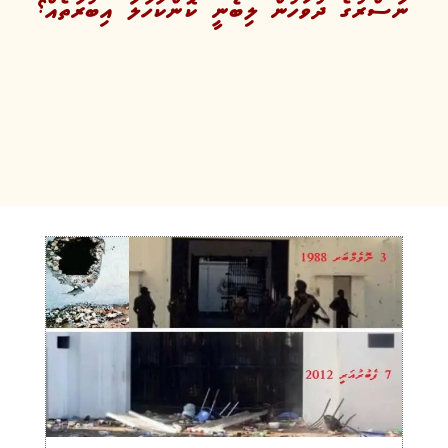
ނަސްރުގެ ދުވަހުން ލިބެނީ ކޮންކަހަލަ އިބުރަތެއް؟