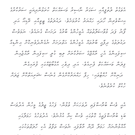
އެވަގުތު ލުތުފީއާއި ސަގަރު ނާސިރު މަސައްކަތް ކުރަމުންދިޔައީ ސަރުކާރުގެ
އިސްވެރިން ހޯދައި ހައްޔަރު ކުރުމަށެވެ. ދައުލަތުގެ ޓީވީއާއި ރޭޑިއޯ އަދި
ފޯނު ފަދަ މުވާސަލާތުތައް އެމީހުންގެ ބާރުގެ ދަށަސް ގެނައެވެ. ނަމަވެސް
ދައުލަތުގެ ދިފާއީ ބާރުތައް އެމީހުންގެ އަތްދަށަށް ނުގެންދެވެނިކޮށް އިންޑިއާ
ސިފައިންގެ އެހީ ރާއްޖޭގެ ސަރުކާރަށް ލިބި ކުލީ ސިފައިން ރާއްޖެއިން
ފިލަން މަސައްކަތް ފެށިއެވެ. އަދި ދިވެހި އާގުބޯޓެއްގައި ފުރައިގެން
ދަނިކޮށް ހުއްޓުވައި، ހިފާ ހައްޔަރުކޮށްގެން ގެނެސް ޝަރިއަތްކޮށް ޖަލަށް
ހުކުމް ކުރެވުނެވެ.
އެއީ ވެސް ބުރާސްފަތި ދުވަހަކަށް ވުމުން، ފަހުގެ ޖީލުގެ މީހުން އެދުވަސް
ބަޑި ބުރާސްފަތީގެ ގޮތުގައި ވެސް ކިޔާ އުޅުނެވެ. އެދުވަހުގެ ހަމަލާގައި
އާއްމުންނަށް ހަމަލާ ދޭން ރާވާފައި ނެތަސް ތަފާތު އެކި ހާލަތްތަކުގައި