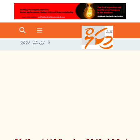
9 އޯގަސްޓް 2026