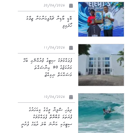
20/06/2026
ބޮޑީ ބޯޑިން ޗެމްޕިއަންކަން ޖިވާއު
ހޯދައިފި
11/06/2026
ފުވައްމުލަކު ސިޓީގެ ޤުރުއާނާއި ބެހޭ
މަރުކަޒުގެ 90 އިންސައްތަ
މަސައްކަތް ނިމިއްޖެ
10/06/2026
ދިވެހި ސާފިން ލީގުގެ މިއަހަރުގެ
ފުރަތަމަ މުބާރާތް ފުވައްމުލަކު
ސިޓީގައި އަންނަ ބުދަ ދުވަހު ފެށެނީ