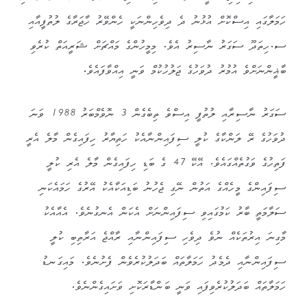
ހަމަލާގައި އިސްކޮށް އުޅުނު ދެ ދިވެހިންނަކީ ހެންވޭރު ހާޖަރާގެ ލުތުފީއާއި
ސ.ހިތަދޫ ސަގަރު ނާސިރު އެވެ. މިމީހުންގެ މައްޗަށް ޝަރީއަތް ކުރެވި
ބާޣީންނަށްވެ އުމުރު ދުވަހުގެ ޖަލުހުކުމް ވަނީ އިއްވާފައެވެ.
ސަގަރު ނާސިރާއި ލުތުފީ އިސްވެ ތިބެގެން 3 ނޮވެމްބަރު 1988 ވަނަ
ދުވަހުގެ ރޭ ލަންކާގެ ކުލީ ސިފައިންނާއެކު ހަތިޔާރު ހިފައިގެން މާލެ އެރީ
ފަތިހުގެ ވަގުތެއްގައެވެ. އޭކޭ 47 ގެ ބަޑި ހިފައިގެން މާލެ އެރި ކުލީ
ސިފައިންގެ މީހެއްގެ އަތުން ނޭގި ޖެހުނު ބަޑިއަކާއެކު އޭރުގެ ހަމައެކަނި
ސަލާމަތީ ބާރު ކަމުގައިވި ސިފައިންނަށް އެކަން އެނގުނެވެ. އެއާއެކު
މާގިނަ އިރުތަކެއް ނުވެ ދިވެހި ސިފައިންނާއި ރާއްޖެ އަރާތިބި ކުލީ
ސިފައިންނާއި ދެމެދު ހަމަލާތައް ބަދަލުކުރެވެން ފެށުނެވެ. މައިގަނޑު
ހަމަލާތައް ބަދަލުކުރެވިފައި ވަނީ ބަންޑާރަކޮށި ވަށައިގެންނެވެ.