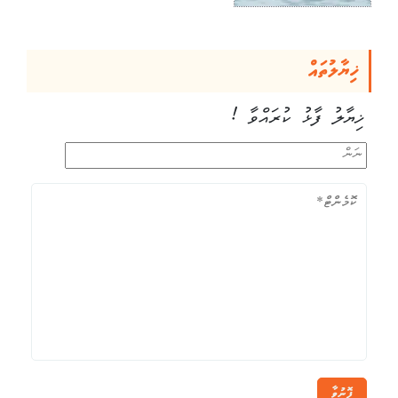
ޚިޔާލުތައް
ޚިޔާލު ފާޅު ކުރައްވާ !
ފޮނުވާ