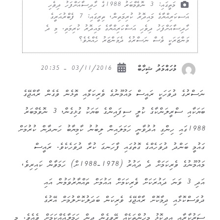
މަތީގައި: 3 ނޮވެމްބަރު 1988ގެ ހާދިސާއަށްފަހު ދިވެހި
އަސކަރިއްޔާގެ މައިދޮރު ކުރިމަތިން، ތިރީގައި: 7 ފެބްރުއަރީގެ
ހާދިސާއަށްފަހު ދިވެހި އަސްކަރިއްޔާގެ މައިދޮރު ކުރިމަތި. މި ދެ
މަންޒަރަކީ ވެސް ނަސްރުގެ ދެމަންޒަރު ހެއްޔެވެ؟
03/11/2016 - 20:35
މުހައްމަދު ޝިހާބް
ނަސްރުގެ ދުވަހަކީ ރައީސް މައުމޫނުގެ ވެރިކަމާއި ތޮޅެން ވެގެން ރާއްޖޭގެ
ބަޔަކާއި ސްރީލަންކާގެ ކުލީ ސިފައިންގެ ބަޔަކު ގުޅިގެން, 3 ނޮވެމްބަރު
1988ގައި ހިންގި އުދުވާނީ ހަމަލައިން ލިބުނު ކާމިޔާބު ހަނދާން ކުރުމަށް
ގައުމީ ބަންދު ދުވަހެއްގެ ގޮތުގައި ފާހަނގަ ކުރާ ދުވަހެކެވެ. ރައީސް
މައުމޫނުގެ ވެރިކަމަށް ދެ ދައުރު (1978-1988ށް) ހަމަވާން ކައިރިވެ،
އަދި 3 ވަނަ ދައުރަކަށް ވެރިކަމަށް އައުމަށް ތައްޔާރުވަމުން އައި
ދުވަސްކޮޅާއި ދިމާކޮށް ރާއްޖޭގެ ވެރިކަން ބަދަލުކޮށްލުމަށް އޭރުގެ
ސަރުކާރާއި އިދިކޮޅު މީހުންތަކެއް ރޭވިގެން ދިން ހަމަލާއެއްކަމަށް ވެއެވެ. މި