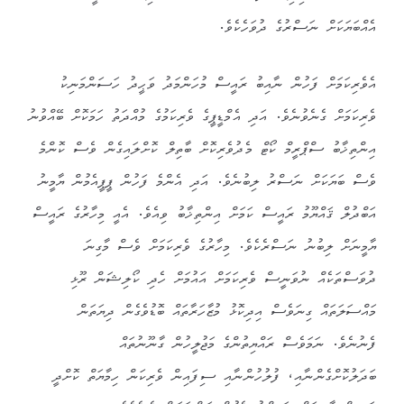
އެއްބަޔަކަށް ނަސްރުގެ ދުވަހެކެވެ.
އެވެރިކަމަށް ފަހުން ނާއިބު ރައީސް މުހަންމަދު ވަޙީދު ހަސަންމަނިކު
ވެރިކަމަށް ގެނެވުނެވެ. އަދި އެމްޑީޕީގެ ވެރިކަމުގެ މުއްދަތު ހަމަކޮށް ބޭއްވުނު
އިންތިޚާބު ސްޕްރީމް ކޯޓް މެދުވެރިކޮށް ބާތިލް ކޮށްލައިގެން ވެސް ކޮންމެ
ވެސް ބަޔަކަށް ނަސްރު ލިބުނެވެ. އަދި އެންމެ ފަހުން ޕީޕީއެމުން ޔާމީނު
އަބްދުލް ޤައްޔޫމު ރައީސް ކަމަށް އިންތިޚާބު ވިއެވެ. އެއީ މިހާރުގެ ރައީސް
ޔާމީނަށް ލިބުނު ނަސްރެކެވެ. މިހާރުގެ ވެރިކަމަށް ވެސް މާގިނަ
ދުވަސްތަކެއް ނުވަނީސް ވެރިކަމަށް އައުމަށް ހެދި ކޯލިޝަން ރޫޅި
މައްސަލަތައް ގިނަވެސް އިދިކޮޅު މުޒާހަރާތައް ބޮޑުވެގެން ދިޔަތަން
ފެނުނެވެ. ނަމަވެސް ރައްޔިތުންގެ މަޖުލީހުން ގާނޫނުތައް
ބަދަލުކޮށްގެންނާއި، ފުލުހުންނާއި ސިފައިން ވެރިކަން ހިމާޔަތް ކޮށްދީ