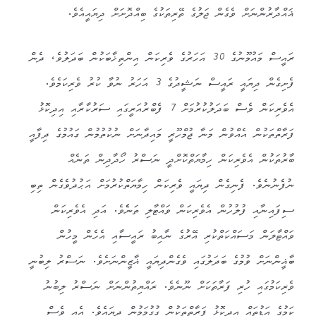
ޣައްދާރުންނަށް ވެގެން ޖަލުގެ ތޭރިތަކުގެ ބިއްދޮށަށް ދިޔައީއެވެ.
ރައީސް މައުމޫނުގެ 30 އަހަރުގެ ވެރިކަން އިންތިޚާބަކުން ބަދަލުވެ، ދެން
ފެށިގެން ދިޔައީ ރައީސް ނަޝީދުގެ 3 އަހަރު ނުވާ ކުރު ވެރިކަމެވެ.
އެވެރިކަން ވެސް ބަދަލުކުރުމަށް 7 ފެބްރުއަރީގައި ސަރުކާރާއި އިދިކޮޅު
ފަރާތްތަކުން އެއްވުން މަނާ ޖުމްހޫރީ މައިދާނަށް ނުކުތުމުން ގައުމުގެ ދިފާއީ
ބާރުތަކުން އެވެރިކަން ހިމާޔަތްކޮށްދީ ނަސްރު ހޯދާދިން ތަނެއް
ނުފެނުނެވެ. ފެނިގެން ދިޔައީ ވެރިކަން ހިމާޔަތްކުރުމަށް އަޙުދުވެގެން ތިބި
ސިފައިނާއި ފުލުހުން އެވެރިކަން ވައްޓާލި ތަނެެވެ. އަދި އެވެރިކަން
ވައްޓާލަން މަސައްކަތްކުރި އޭރުގެ ނާއިބު ރައީސާއި އެހެން މީހުން
ބާޣީންނަށް ވުމުގެ ބަދަލުގައި ވެގެންދިޔައީ ޣާޒީންނަށެވެ. ނަސްރު ލިބުނީ
ވެރިކަމުގައި ހުރި ފަރާތަކަށް ނޫނެވެ. ރައްޔިތުންނަށް ނަސްރު ލިބުނު
ކަމުގެ އަޑުތައް އިދިކޮޅު ފަރާތްތަކުން ގުގުމަމުން ދިޔައެވެ. އެއީ ވެސް