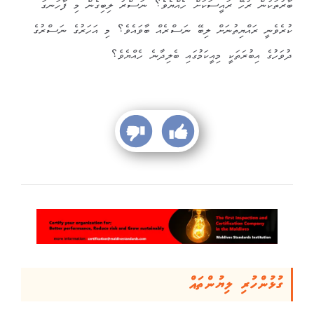
ބާރުތަކުން ރުހޭ ރައީސަކަށް ހެއްޔެވެ؟ ނަސްރު ލިބިގެން މި ފާހަނގަ
ކުރެވެނީ ރައްޔިތުނަށް ލިބޭ ނަސްރެއް ބާވައެވެ؟ މި އަހަރުގެ ނަސްރުގެ
ދުވަހުގެ އިބުރަތަކީ މިއީކަމުގައި ބެލިދާނެ ހެއްޔެވެ؟
ގުޅުންހުރި ލިޔުންތައް