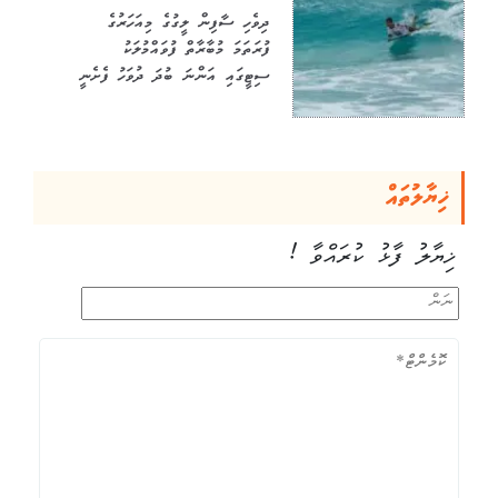
ދިވެހި ސާފިން ލީގުގެ މިއަހަރުގެ
ފުރަތަމަ މުބާރާތް ފުވައްމުލަކު
ސިޓީގައި އަންނަ ބުދަ ދުވަހު ފެށެނީ
ޚިޔާލުތައް
ޚިޔާލު ފާޅު ކުރައްވާ !