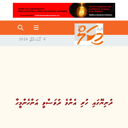
8 އޯގަސްޓް 2026
ދުނިޔޭގައި ހުރި އެންމެ ދުވަސްވީ އަންހެންމީހާ