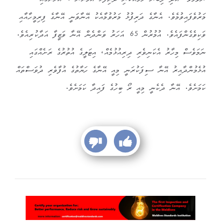
ނުވުމެވެ. އަދި ލިބުނު ހަމައެކަނި ދަރިފުޅު އުމުރުން 6 އަހަރުގައި
މަރުވެފައިވުމެވެ. އެނާގެ ދަރިފުޅު މަރުވުމާއެކު އޭނާވަނީ އޭނާގެ ފިރިމީހާއާއި
ވަކިވެގެންފައެވެ. އުމުރުން 65 އަހަރު ވަންދެން އޭނާ ވަޒީފާ އަދާކުރިއެވެ.
ނަމަވެސް މިހާރު އެކަނިވެރި ދިރިއުޅުމެއް، އިޓަލީގެ އުތުރުގެ ރަށެއްގައި
އުޅެމުންދާއިރު އޭނާ ސިފަކުރަނީ މިއީ އޭނާގެ ހަޔާތުގެ އުފާވެރި ދުވަސްތައް
ކަމަށެވެ. އޭނާ ދެކެނީ މިއީ ރޯ ބިހުގެ ފައިދާ ކަމަށެވެ.