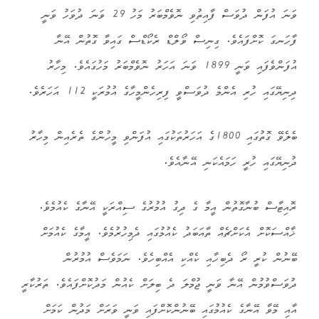
ވަނަ އުފަން ދުވަސް ފާއިތުވި ނޮވެމްބަރު މަހު 29 ވަނަ ދުވަހު ވަނީ
ފާހަނގަ ކޮށްފައެވެ. ގިނިސް ވޯލްޑް ރެކޯޑްސް ގައިވާ ގޮތުން އޭނާ
އުފަންވެފައި ވަނީ 1899 ވަނަ އަހަރު ނޮވެމްބަރު މަހުގައެވެ. މިހާރު
ދިނިޔޭގައި ހުރި އެންމެ ދުވަސްވީ ފިރިހެންމީހާގެ އުމުރަކީ 112 އަހަރެވެ.
ބެލެވޭ ގޮތުގައި 1800ގެ އަހަރުތަކުގައި އުފަންވި މީހުންގެ ތެރެއިން މިހާރު
ދުނިޔޭގައި ހުރީ ހަމައެކަނި އޭނާއެވެ.
ރޮއިޓާސް ބުނާގޮތުން އީމާ ގެ ދިގު އުމުރުގެ ސިއްރަކީ އޭނާގެ ކެއުމެވެ.
ޚާއްސަކޮށް އެކަށްޗެއް ތާއަބަދު ކެއުމުގައި ދެމިހުރުމެވެ. އީމާގެ ކެއުމަށް
ބޭނުން ކުރީ ރޯ ދެބިހާއި ކެއްކި އެއްބިހެވެ. ނަމަވެސް އުމުރުން
ދުވަސްވުމުން އޭނާ ވަނީ ޖުމްލަ ދެ ބިލަށް ކެއުން މަދުކޮށްފައެވެ. ތަރުކާރީ
އާއި މޭވާ އޭނާގެ ކެއުމުގައި ބޭނުންކޮށްފައި ވަނީ ވަރަށް މަދުން ކަމަށް