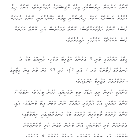
އޭނާގެ ކަންކަން ދިރާސާކުރި ޓީމުގެ އޮފިޝަލަކު ހާމަކުރިއެވެ. އޭނާގެ ދިގު
އުމުގުރެ އަސްލެއް ކަމަށް ދިރާސާކުރި ޓީމުން ގަބޫލުކުރަނީ ކޮންމެ ދުވަހަކު
ވެސް، ކޮންމެ ހަފުތާއަކުވެސް، ކޮންމެ މަހަކުވެސް އަދި ކޮންމެ އަހަރަކު
ވެސް އެކައްޗެއް ކެއުމުގައި ދެމިހުރުމެވެ.
އީމާގެ ހަޔާތުގައި ވަނީ 3 ގަރުނުގެ ތަޖުރިބާ ތަކާއި، ދުނިޔޭގެ ބޮޑު ދެ
ހަނގުރާމަ (ވޯލްޑް ވަރ 1 އަދި 2)، އަދި 90 އަށް ވުރެ ގިނަ އިޓާލީގެ
ސަރުކާރުތައް ތަޖުރިބާ ކޮށްފައެވެ.
އޭނާއަކީ ކުރިން ރީތި އަޑެއް ލިބި ލަވަކިޔައި އުޅުނު މީހެކެވެ. ނަމަވެސް
އޭނާގެ ހަޔާތަކީ އެހާ އުފާވެރި ހަޔާތެއް ނޫން ކަމަށް އީމާ ބުނެއެވެ. އެއީ
އޭނާގެ ފުރަތަމަ ލޯބިވެރިޔާ ފުރަތަމަ ބޮޑު ހަނގުރާމައިގައި ނިޔާވުމާއި،
ދެވަނައަށް ކުރި ކާވެންޏަކީ އޭނާ ބޭނުން ވެގެން ކުރި ކާވެންޏަކަށް