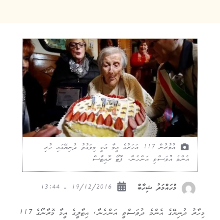
އުމުރުން 117 އަހަރުގެ އީމާ އަކީ މިވަގުތު ދުނިޔޭގައި ހުރި
އެންމެ އުވަސްވި އަންހެނާ. ފޮޓޯ ރޮއިޓާސް
19/12/2016 - 13:44
މުހައްމަދު ޝިހާބް
މިހާރު ދުނިޔޭގެ އެންމެ ދުވަސްވީ އަންހެނާ، އިޓާލީގެ އީމާ މޮރާނޯގެ 117