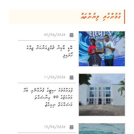
ގުޅުންހުރި ލިޔުންތައް
20/06/2026
ބޮޑީ ބޯޑިން ޗެމްޕިއަންކަން ޖިވާއު
ހޯދައިފި
11/06/2026
ފުވައްމުލަކު ސިޓީގެ ޤުރުއާނާއި ބެހޭ
މަރުކަޒުގެ 90 އިންސައްތަ
މަސައްކަތް ނިމިއްޖެ
10/06/2026