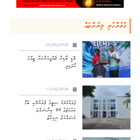
ގުޅުންހުރި ލިޔުންތައް
20/06/2026
ބޮޑީ ބޯޑިން ޗެމްޕިއަންކަން ޖިވާއު
ހޯދައިފި
11/06/2026
ފުވައްމުލަކު ސިޓީގެ ޤުރުއާނާއި ބެހޭ
މަރުކަޒުގެ 90 އިންސައްތަ
މަސައްކަތް ނިމިއްޖެ