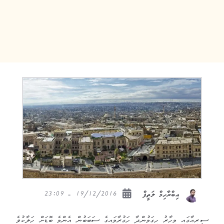
19/12/2016 - 23:09
އިބްރާހިމް ލަތީފް
ސީރިއާގައި މިހާރު ހިގަމުންދާ ހަގުރާމައިގެ ސަބަބުން އެންމެ ބޮޑަށް ހަލާކުވެ