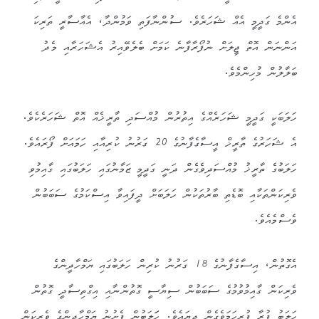
އެންމެ ގަދީމީ އެއް ޝަހަރެވެ. ސުންނާފަތި ވަމުންދާ، އެއާސާރީ ތަރިކަ
އަންނަން އޮތް ޖީލަށް ނުފޯރާފާނެ ކަމަށް ބެލެވޭއިރު އެޝަހަރާއި މެދު
ބަލާލުން މުހިންމެވެ.
ހަލަބަކީ ގަދީމީ ޝަހަރެއްގެ އިތުރުން މުއްސަދި ތާރީޚެއް އޮތް ޝަހަރެކެވެ.
އެ ޝަހަރުގެ ތާރީޚް އީސާގެފާނުގެ 20 ގަރުނު ކުރިއާއި ހަމައަށް ފޯރައެވެ.
ހަލަބުގެ ތާރީޚު މުއްސަދިވެގެން ދަނީ ގަދީމީ ޒަމާނުގައި ހަލަބުގައި ގާއިމުވި
ވެރިކަންތަކާއި ބޮޑެތި ބާރުތަކުން ހަލަބަށް ދީފައިވާ އިސްކަމުގެ ސަބަބުން
ވެސްމެއެވެ.
އެގޮތުން، އިސާގެފާނުގެ 18 ގަރުނު ކުރިން ހަލަބުގައި ޔަމްހާދީންގެ
ވެރިކަން ގާއިމުވުމުގެ ސަބަބުން ސިޔާސީ ގޮތުންނާއި އިގްތިސާދީ ގޮތުން
ހަލަބު ފުރާ ފުރިހަމަވެގެން ދިޔައެވެ. ހަަލަބުން ފެށުނު ޔަމްހާދީންގެ ވެރިކަން