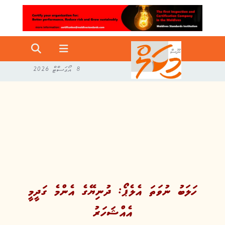
8 އޯގަސްޓް 2026
ހަލަބު ނުވަތަ އެލެޕޯ: ދުނިޔޭގެ އެންމެ ގަދީމީ
އެއްޝަހަރު