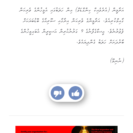
އަރާމީން (އެރެމެއިކް ކިންގްޑަމް) އިން ހަލަބުގައި އެމީހުންގެ ވެރިކަން
ގާއިމްކުރިއެވެ. އަރާމީންގެ ވެރިކަން އިރާގާއި ސޫރިއާގެ ބޮޑުބަޔަކަށް
ފެތުރުނެވެ. އީސާގެފާނުގެ 9 ގަރުނުކުރިން އަސީރީން އެބައިމީހުންގެ
ބާރުދަށަށް ހަލަބު ގެންދިޔައެވެ.
(ނުނިމޭ)