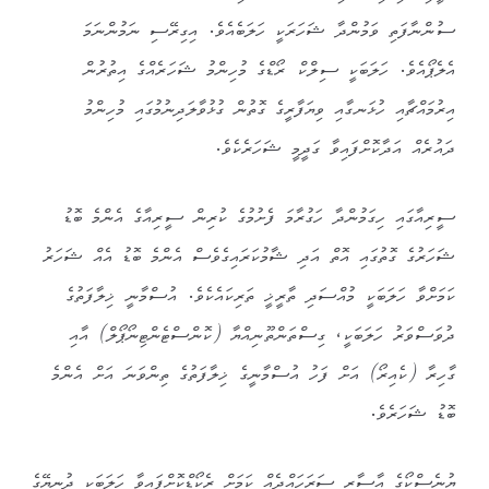
ސުންނާފަތި ވަމުންދާ ޝަހަރަކީ ހަލަބެއެވެ. އިގިރޭސި ނަމުންނަމަ
އެލެޕޯއެވެ. ހަލަބަކީ ސިލްކް ރޯޑްގެ މުހިންމު ޝަހަރެއްގެ އިތުރުން
އިރުމައްޗާއި ހުޅަނގާއި ވިޔަފާރީގެ ގޮތުން ގުޅުވާލަދިނުމުގައި މުހިންމު
ދައުރެއް އަދާކޮށްފައިވާ ގަދީމީ ޝަހަރެކެވެ.
ސީރިއާގައި ހިގަމުންދާ ހަގުރާމަ ފެށުމުގެ ކުރިން ސީރިއާގެ އެންމެ ބޮޑު
ޝަހަރުގެ ގޮތުގައި އޮތް އަދި ޝާމުކަރައިގެވެސް އެންމެ ބޮޑު އެއް ޝަހަރު
ކަމަށްވާ ހަލަބަކީ މުއްސަދި ތާރީޚީ ތަރިކައެކެވެ. އުސްމާނީ ޚިލާފަތުގެ
ދުވަސްވަރު ހަލަބަކީ، ގިސްތަންތޫނިއްޔާ (ކޮންސްޓެންޓިނޯޕޯލް) އާއި
ގާހިރާ (ކެއިރޯ) އަށް ފަހު އުސްމާނީގެ ޚިލާފަތުގެ ތިންވަނަ އަށް އެންމެ
ބޮޑު ޝަހަރެވެ.
ޔުނެސްކޯގެ އާސާރީ ސަރަހައްދެއް ކަމަށް ރެކޯޑްކޮށްފައިވާ ހަލަބަކީ ދުނިޔޭގެ