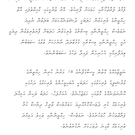
ފުޅާވެ ފުރާތުކޯރާއި ހަމައަށް ފޯރިއެވެ. އޭރު ތުރުކީގައި ގާއިމްވެފައި އޮތް
ހިއްތީންގެ ވެރިކަމުން ހަލަބަކީ ދުޝަމަނެއްކަމަށް ބަލަމުން ނުދިޔަ
ނަމަވެސް ހިއްތީންނާއި މިސްރުގެ ވެރިކަމުން ހަލަބަށް ފާރަވެރިވަމުން ދިޔައީ
އެއީ ހިއްތީންނާއި މިސްރާއި ގުޅުވާލަދޭ ނާރެހަކަށް ވުމުގެ ސަބަބުން
ވިޔަފާރިއާއި އެހެނިހެން ފައިދާ ތަކުގެ ސަބަބުންނެވެ.
ނަތީޖާއެއްގެ ގޮތުން އީސާގެފާނުގެ 16 ގަރުނު ކުރިން ހިއްތީންގެ
މުރުޝިލީގެ ވެރިކަމުގައި ހަލަބަކީ އެބައިމީހުންގެ ވެރިކަމުގެ ދަށުގައި
އޮންނަތަނެއްގެ ގޮތުގައި ހަމަޖެހުނެވެ. އެއަށްފަހު، ހަލަބު ވަކިން އަމިއްލަ
ވެރިކަމެއް ކުރި ދުވަސްކޮޅެއްދިޔަ ކަމަށްވެސް ތާރީޚް ދިރާސާ ކުރާ
ފަރާތްތަކުން ހާމަކުރެއެވެ. ނަމަވެސް، ހިއްތީންނާއި ވަކިވެ އަމިއްލަ
ވެރިކަމެއް މާގިނަ ދުވަހަކަށް ނުކުރެވުނެވެ.