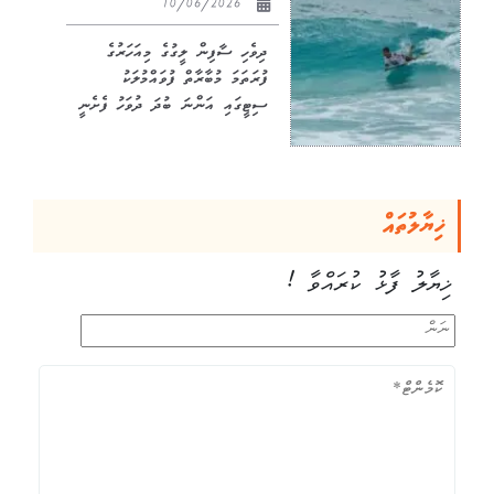
10/06/2026
ދިވެހި ސާފިން ލީގުގެ މިއަހަރުގެ
ފުރަތަމަ މުބާރާތް ފުވައްމުލަކު
ސިޓީގައި އަންނަ ބުދަ ދުވަހު ފެށެނީ
ޚިޔާލުތައް
ޚިޔާލު ފާޅު ކުރައްވާ !