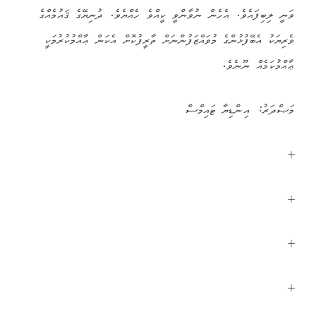
ވަނީ ލިބިފައެވެ. އެހެން ނުވާންވީ ކީއްވެ ހެއްޔެވެ. ދުނިޔޭގެ ޤައުމެއްގެ
ވެރިޔަކު އެބޭފުޅުންގެ މުވައްޒަފުންނަށް ތާރީފުކޮށް އެކަން ޢާއްމުކުރުމަކީ
ޢާއްމުކަމެއް ނޫނެވެ.
މަޞްދަރު: އިންޑިޔާ ޓައިމްސް
+
+
+
+