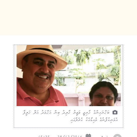
ބަޙްރައިންގެ ޚާރިޖީ ވަޒީރު ޚާލިދު ބިން އަޙްމަދު އަލް ޚަލީފާ
އެމަނިކުފާނުގެ މެއިޑާއެކު ކެރެލާގައި