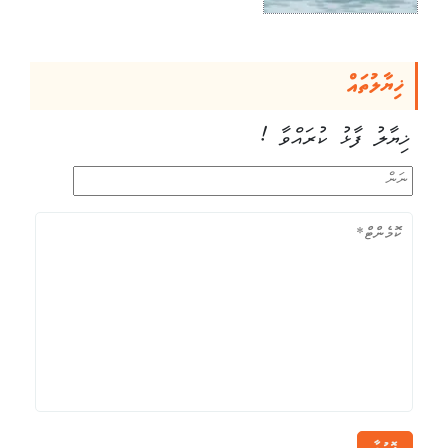
ޚިޔާލުތައް
ޚިޔާލު ފާޅު ކުރައްވާ !