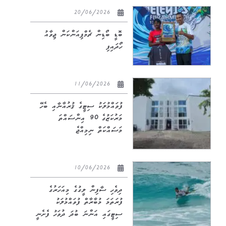
20/06/2026
ބޮޑީ ބޯޑިން ޗެމްޕިއަންކަން ޖިވާއު
ހޯދައިފި
11/06/2026
ފުވައްމުލަކު ސިޓީގެ ޤުރުއާނާއި ބެހޭ
މަރުކަޒުގެ 90 އިންސައްތަ
މަސައްކަތް ނިމިއްޖެ
10/06/2026
ދިވެހި ސާފިން ލީގުގެ މިއަހަރުގެ
ފުރަތަމަ މުބާރާތް ފުވައްމުލަކު
ސިޓީގައި އަންނަ ބުދަ ދުވަހު ފެށެނީ