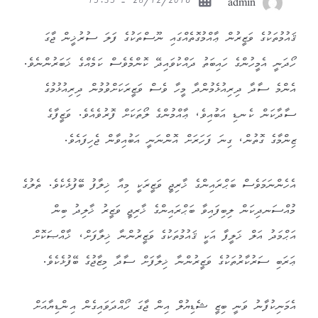
28/12/2016 - 15:35
admin
ޤައުމުތަކުގެ ވަޒީރުން ޢާއްމުގޮތެއްގައި ނޫސްތަކުގެ ފަލަ ސުރުޚީން ޖާގަ
ހޯދަނީ އެމީހުންގެ ހައިބަތު ދައްކުވައިދޭ ކޮންމެވެސް ކަމެއްގެ ޚަބަރުންނެވެ.
އެންމެ ސާދާ ދިރިއުޅެމުންދާ މީހާ ވެސް ވަޒީރަކަށްވުމުން ދިރިއުޅުމުގެ
ސާދާކަން ކެނޑި އަބުއިވެ، ޢާއްމުންގެ ލޯތަކަށް ފޮރުވެއެވެ. ވަޒީފާގެ
ޒިންމާގެ ގޮތުން، ގިނަ ފަހަރަށް އޮންނަނީ އަބުއިވާން ޖެހިފައެވެ.
އެހެންނަމަވެސް ބަޙްރައިންގެ ޚާރިޖީ ވަޒީރަކީ މިއާ ޚިލާފު ބޭފުޅެކެވެ. ތެލުގެ
މުއްސަނދިކަން ލިބިފައިވާ ބަޙްރައިންގެ ޚާރިޖީ ވަޒީރު ޚާލިދު ބިން
އަޙްމަދު އަލް ޚަލީފާ އަކީ ޤައުމުތަކުގެ ވަޒީރުންނާ ޚިލާފަށް، ޚާއްޞަކޮށް
ޢަރަބި ސަރުކާރުތަކުގެ ވަޒީރުންނާ ޚިލާފަށް ސާދާ މިޒާޖުގެ ބޭފުޅެކެވެ.
އެމަނިކުފާނު ވަނީ ބިޒީ ޝެޑިޔުލް އިން ޖާގަ ހޯއްދަވައިގެން އިންޑިޔާއަށް