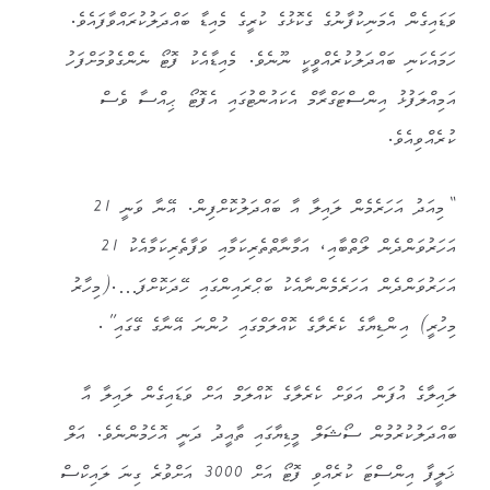
ވަޑައިގެން އެމަނިކުފާނުގެ ގެކޮޅުގެ ކުރީގެ މެއިޑާ ބައްދަލުކުރައްވާފައެވެ.
ހަމައެކަނި ބައްދަލުކުރެއްވީކީ ނޫނެވެ. މެއިޑާއެކު ފޮޓޯ ނެންގެވުމަށްފަހު
އަމިއްލަފުޅު އިންސްޓަގްރާމް އެކައުންޓުގައި އެފޮޓޯ ޙިއްސާ ވެސް
ކުރެއްވިއެވެ.
“މިއަދު އަހަރެމެން ލައިލާ އާ ބައްދަލުކޮށްފިން. އޭނާ ވަނީ 21
އަހަރުވަންދެން ލޯތްބާއި، އަމާނާތްތެރިކަމާއި ވަފާތެރިކަމާއެކު 21
އަހަރުވަންދެން އަހަރެމެންނާއެކު ބަޙްރައިންގައި ހޭދަކޮށްފަ….(މިހާރު
މިހުރީ) އިންޑިޔާގެ ކެރެލާގެ ކޮއްލަމްގައި ހުންނަ އޭނާގެ ގޭގައި”.
ލައިލާގެ އުފަން އަވަށް ކެރެލާގެ ކޮއްލަމް އަށް ވަޑައިގެން ލައިލާ އާ
ބައްދަލުކުރުމުން ސޯޝަލް މީޑިޔާގައި ތާއީދު ދަނީ އޮހެމުންނެވެ. އަލް
ޚަލީފާ އިންސްޓަ ކުރެއްވި ފޮޓޯ އަށް 3000 އަށްވުރެ ގިނަ ލައިކްސް