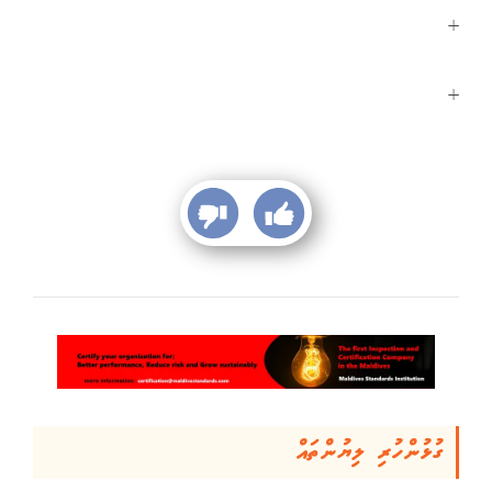
+
+
ގުޅުންހުރި ލިޔުންތައް