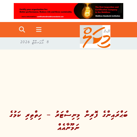
8 އޯގަސްޓް 2026
ބަޙްރައިންގެ ފޮރިން މިނިސްޓަރު – ހިތްތިރި ކަމުގެ
ނަމޫނާއެއް