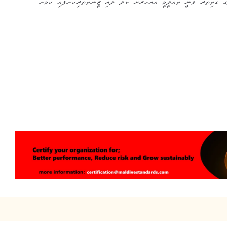
ޯތިތެރެ ވަނީ ތައުލީމީ އާއަހަރަށް ކުލަ ލައި ޒީނަތްތެރިކޮށްފައި ކަމަށް