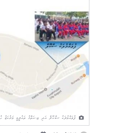
ފުވައްމުލަކު ސްކޫލް އަދި ޏ.އަތޮޅު ތައުލީމީ މަރުކަޒު ހުރ