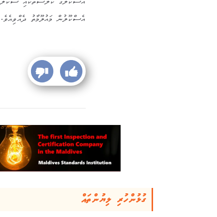
އެސްކޫލުގެ ކްލާސްތަކާއި ސްކޫލުގެ ގ
އެސްކޫލުން މައުލޫމާތު ދެއްވިއެވެ.
ގުޅުންހުރި ލިޔުންތައް