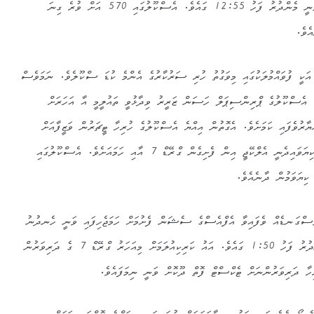
ހެނދުނު 7:10ގައެވެ. އަދި ނިމޭނީ މެންދުރު ފަހު 12:55 ގައެވެ. އެސްކޫލުގައި 570 އަށް ވުރެ ގިނަ
ެއެވެ.
ީ ފުވައްމުލަކުގައި މިވަގުތު ހުރި ސަރުކާރުގެ އެންމެ ކުޑަ ސްކޫލެވެ. ނަމަވެސް
ެސްކޫލުގެ ޕްރިންސިޕަލް ހަސަން ޒަރީރު ވިދާޅުވީ ތައުލީމީ އާ އަހަރަށް
ާރުވެފައި ކަމަށެވެ. އެގޮތުން އިއްޔެ އެސްކޫލުގެ ހުރިހާ ޓީޗަރުން ވަޒީފާއަށް
ވަނީ ނިކުމެފައެވެ. އެސްކޫލުގައި ކިޔަވައިދެނީ އެލްކޭޖީ އިން ފެށިގެން ގްރޭޑް 7 އާއި ހަމައަށެވެ. އެސްކޫލުގައި
ސްގަނޑެއް ވެފައިވާ އެފްއެސްގެ ސެޝަން ފެށުމަށް ހަމަޖެހިފައި ވަނީ ހެނދުނު
6:50 ގައެވެ. އަދި ނިމޭނީ މެންދުރު ފަހު 1:50 ގައެވެ. އައު ކަރިކިއުލަމަށް މިއަހަރު ގްރޭޑް 7 ގެ ދަރިވަރުން
ހާ ދަރިވަރުންނަށް ޓެކްސްޓް ފޮތް ދޫކޮށް ވަނީ ނިމަފައެވެ.