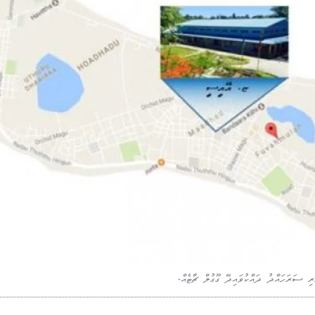
ި ސަރަހައްދު ދައްކުވައިދޭ ގޫގުލް ޗާޓެއް.