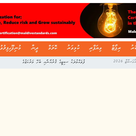
ަރު
ރިޕޯޓް
ވިޔަފާރި
ކުޅިވަރު
ކޮލަމް
ދީން
މުނިފޫހިފިލުވު
ފުވައްމުލަކު ސިޓީގެ ޤުރުއާނާއި ބެހޭ މަރުކަޒުގެ