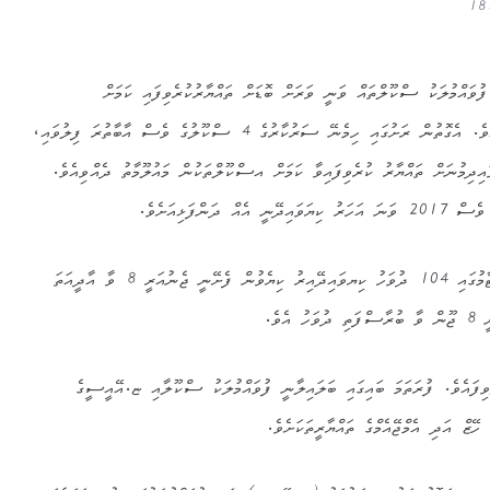
ުވައްމުލަކު ސްކޫލްތައް ވަނީ ވަރަށް ބޮޑަށް ތައްޔާރުކުރެވިފައި ކަމަށް
އެސްކޫލުތަކުން މައުލޫމާތު ދެއްވައެވެ. އެގޮތުން ރަށުގައި ހިމެނޭ ސަރުކާރުގެ 4 ސްކޫލުގެ ވެސް އާބާތުރަ ފިލުވައި،
އިދިމުނަށް ތައްޔާރު ކުރެވިފައިވާ ކަމަށް އސްކޫލްތަކުން މައުލޫމާތު ދެއްވިއެވެ.
 ދަންފަޅިއަށެވެ.
މިފެށޭ ދިރާސީ އަހަރުގެ ފުރަތަމަ ޓާމުގައި 104 ދުވަހު ކިޔވައިދޭއިރު ކިޔެވުން ފެށޭނީ ޖެނުއަރީ 8 ވާ އާދީއަތަ
ެވެ.
ވިފައެވެ. ފުރަތަމަ ބައިގައި ބަލައިލާނީ ފުވައްމުލަކު ސްކޫލާއި ޏ.އޭއީސީގެ
ހޭޒް އަދި އެމްޖޭއެމްގެ ތައްޔާރީތަކަށެވެ.