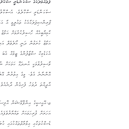
ފުވައްމުލަކުގެ ސެކަންޑަރީ ސްކޫލް
ޕްރިންސިޕަލަކާއެކު ތައުލީމީ އާ އަހ
ކާމިޔާބީއެއް ހާސިލުކުރުމަށް އަމާޒު
އަމާޒު ކުރަމުން ދަނީ އޯލެވެލް އަދ
އެކަޑެމިކް ސްޓާފުންގެ ޓީމެއް އެބަ އ
އާދީއްތަ ދުވަހު ފެށިގެން ދާނެއެވެ.
ޏ.އޭއީސީގެ އިންފޮމޭޝަން އޮފިސަރ 
އަހަރަށް ފުރިހަމައަށް ތައްޔާރުވެފައ
ޑެސްކުތަކާއި އިމާރާތްތައްކުގައި ކު