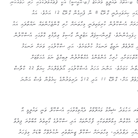
:
ޏ.އަތޮޅު ތައުލީމީ މަރުކަޒު (ޏ.އޭއީސީ) އަކީ ފުވައްމުލަކުގައި ހުރި ހަމައެކަނި
ސެކަންޑަރީ ސްކޫލެވެ. އެސްކޫލުގައި ކިޔަވައިދެނީ ގްރޭޑް 8 ން ފެށިގެން ގްރޭޑް 12 އަށެވެ. އައު
ަރަށް އެސްކޫލުން ކުރިމަތިލަނީ މިހާތަނަށް ހުރި ގޮންޖެހުންތައް ނައްތާލައި އައު
 ހިފައިގެންނެވެ. ޕްރިންސިޕަލް އަޒުލީނާ ގާސިމު ވިދާޅުވި ގޮތުގައި އެސްކޫލުން
ި އޭލެވެލް ނަތީޖާ ރަނގަޅު ކުރުމަށެވެ. އަދި ސްކޫލުގައި ވަރަށް ރަނގަޅު
ޮތްކަމަށާއި ހުރިހާ އެންމެންގެ އެއްބާރުލުން ލިބިއްޖެ ނަމަ އެއަމާޒަށް
ވާސިލުވުމަކީ އުނދަގޫ ކަމަކަށް ނުވާނެ ކަމަށެވެ. އަންނަ އަހަރު އެސްކޫލުގައި އޯލެވެލްއަށް ކިޔަވާ 22 ކްލާސް
އޮންނާނެ އެވެ. މީގެ އިތުރުން އޭލެވެލް އަށް، ގްރޭޑް 11 އަދި 12ގެ ދަރިވަރުންގެ ކިޔެވުން ވެސް އަންނަ
އަޙުމަދު ޝިޔާމު މައުލޫމާތު ދެއްވިގޮތުގައި އެސްކޫލް ވަނީ ތައުލީމީ އާ
ެވެ. އެގޮތުން އިމާރާތްތަކާއި ފާޚާނާތައް އަދި ސްކޫލުގެ ގޯތިތެރެ އާބާތުރަ ފިލުވާ
ލައާއި ދަވާދުލައި، މިހާތަނަށް ސްކޫލް ޒީނަތްތެރި ނުކުރެވޭހާ ބޮޑަށް މިފަހަރު