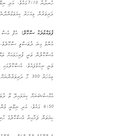
ދަރިވަރުން މިއަހަރު ކިޔަވަމުންދާނ
ފުވައްމުލަކު ސްކޫލް:
އެފް އެސް އަކ
އެންމެ ގިނަ ދުވަސްވީ ސްކޫލެވެ. އ
އެސްކޫލުން ވަނީ ފުރިހަމައަށް ތައްޔ
މިއަހަރު 300 ހާ ދަރިވަރުންނަށް ކިޔަވަމުން ދާނެއެވެ.
އެއްސެޝަނަށް ކިޔަވައިދޭ ތާ ދުވަ
ކިޔަވަން ފަށާއިރު އެސްކޫލުގެ ހުރި