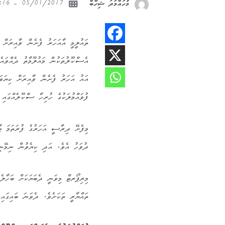
05/01/2017 - 18:16
މުހައްމަދު ޝިހާބް
ތައުލީމީ އާއަހަރު ފެށެން ވާއިރަށް ފ
އައު އަހަރު ފެށެން ވާއިރަށް ކިޔަވަ
ފުވައްމުލަކުގެ ހުރިހާ ސްކޫލެއްގައި ވެސް 2017 ވަނަ އަހަރު ކިޔަވައިދޭނީ އެއް
ދުވަހު އެވެ. އަދި ކިޔެވުން ނިމޭނީ 8 ޖޫން ވާ ބުރާސްފަތި ދުވަހު އ
މިރިޕޯރޓް މިވަނީ ދެބަޔަކަށް ބަހާލެ
ތައްޔާރީ ތަކަށެވެ. ދެވަނަ ބައިގައި 