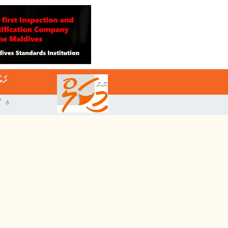
ޚަބ
6 އޯގަސްޓް 2026