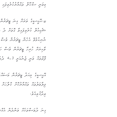
މިވަނީ ސްކޫލް ތައްޔާރުކުރެވިފައި ކ
ޝެޑިއުލް ކުރެވިފައިވާ ގޮތަށް ދެ ދު
ނުނިކުމެވޭ އެހެން ޓީޗަރުން ވެސް ސ
ވާއިރަށް ހުރިހާ ޓީޗަރުން ވެސް ހަމ
ފޮތްތައް ވަނީ ޖެނުއަރީ 3-4 ދެދުވަހު ދަރިވަރުންނަށް ދޫކޮށްފައެވެ.
އޭއީސީގެ މިއަދު ޓީޗަރުން މަސައްކަ
ފިލާވަލުތައް ތައްޔާރުކޮށް ކްލާހަށް
ވިދާޅުވިއެވެ.
ގިނަ ދުވަސްތަކެއް ވަންދެން އެއް