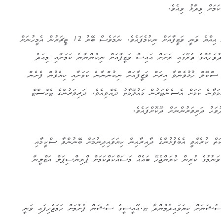
ަމަށް ވިދާޅު ވިއެވެ.
ޏ.އޭއީސީގެ ވަރަށް ގިނަ ޓީޗަރުން އިއްޔެ ވަނީ ވަޒީފާއަށް ނިކުމެފައެވެ. ނަމަވެސް ބޭރު 12 ޓީޗަރުން އެމީހުނަށް
ވަހެއްގެ ތެރޭގައި ރަށަށް އައިސް ވަޒީފާއަށް ނިކުންނާނެ ކަމަށާއި މިއަދު
ްކޫލް ހުޅުވެންވާ އިރަށް ވަޒީފާއަށް ނިކުންނާނެ ކަމަށާއި ކިޔެވުން ފެށެން
ަވާނެ ކަމަށް އެސެންޓަރުން މައުލޫމާތު ދެއްވިއެވެ. ދަރިވަރުންގެ ޓެކްސްޓް
ތް ކުރެއްވީ އެބެފުޅުންގެ ދާއިރާއިން ކިޔަވައިދިނުމަށް ބޭނުންވާ ސްކީމާއި
 ވަނުމުގެ ކުރިން ކުރަންޖެހޭ ބައެއް މަސައްކަތްކަމަށް ޕްރިންސިޕަލް އަޒްލީނާ
ސެޝަނަށް ކިޔަވައިދެމުންދާ ޏ.އޭއީސީގެ ސެޝަން ފެށުމަށް ހަމަޖެހިފައި ވަނީ