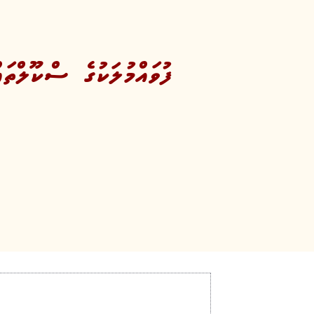
ފުވައްމުލަކުގެ ސްކޫލްތ