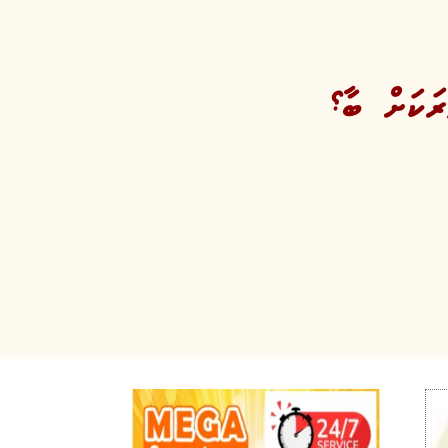
ރަކަށް ބާ؟