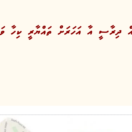
ައް ދިރާސީ އާ އަހަރަށް ތައްޔާރީ ކިހާ ވަ