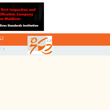
ޚަބ
7 އޯގަސްޓް 2026