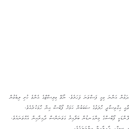
ދަމުން އަންނަ މިއީ ފަސްވަނަ ފަހަރެވެ. ނޯވޭ މިލިސްޓްގެ އެންމެ ކުރި ލިބެމުން
ަތާއީ އިގްތިސާދީ ހާލަތުގެ ސަބަބުން ކަމަށް ފޯބްސް އިން ހާމަކުރެއެވެ.
ޭންޑަކީ ފޯބްސްގެ މިންގަނޑުން ބަލާއިރު ގަވަނަންސް ދާއިރާއިން އެއްވަނައެވެ.