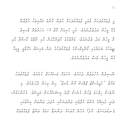
ކީ ފުވައްމުލަކަށް ވުމަކީ ފުވައްމުލަކަށް އުފަން ކޮންމެ ރައްޔިތަކު އުފާވާނޭ
ކަމެކެވެ. ނަމަވެސް އެ ހުވަފެން ދެކޭ މީހުން މަދުވެދާނެއެވެ. އެއީ ކުރިއަށް އޮތް 15 އަހަރުތެރޭ ވާސިލު
ުރާ މީހުން މަދު ވެދާނެއެވެ. ޑެންމާކުގެ ކޯޕަންހޭގަން އާއި ނޯވޭގެ އޯސްލޯ އާއި
ކުގެ ބަދަލުގައި މޯލްޑިވްސްގެ ފުވައްމުލަކުގެ ނަން ބައިނަލް އަގްވާމީ މީޑިއާ
 ކުރާ މީހުން ވެސް މަދުވެދާނެއެވެ.
ންސިލުން އެހުވަފެން ދެކެއެވެ. އެކަމަށް މަސައްކަތް ކުރެއެވެ. ފުވައްމުލަކު
ަށްވާ “ހެޕިއެސްޓް ޕްލޭސް އޮން އާރތް” އިން މިކަން ދޭހަވެއެވެ. މި
ިންވެސް ހިތްހަމަ ޖެހުން ގެނެސް ދޭނެ ވިޝަނެއްކަން ޔަގީނެވެ. އެހެންކަމުން،
ަނީ ދުނިޔޭގެ އެންމެ އުފާވެރި ތަންތަނަށާއި އެފަދަ ތަންތަން މިނުމުގައި
ގަނޑުތަކަށެވެ. އާދެ! އެހެން ގޮތަކަށް ދަންނަވާ ކަމަށް ވަންޏާ ފުވައްމުލައް