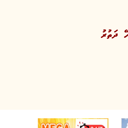
ޭ ދަތުރު