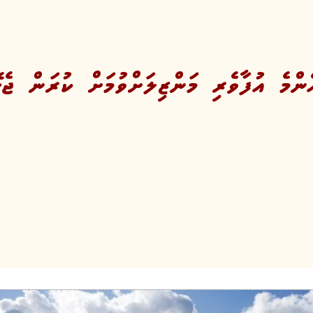
ެންމެ އުފާވެރި މަންޒިލަށްވުމަށް ކުރަން ޖެހ