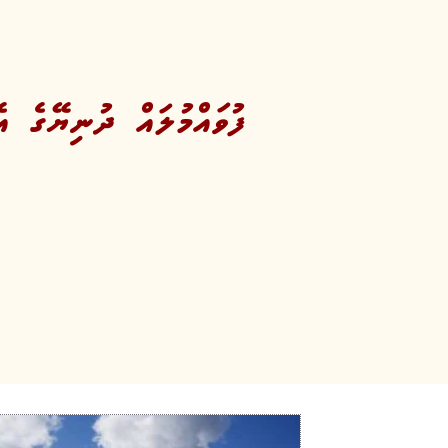
ފުވައްމުލައް ދުނިޔޭގެ އ