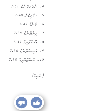
4- ނެދަރލޭންޑް 7.51
5- ސްވިޑްން 7.48
6- ކެނެޑާ 7.47
7- ފިންލޭންޑް 7.39
8- އޮސްޓްރިއާ 7.37
9- އައިސްލޭންޑް 7.36
10- އޮސްޓްރޭލިއާ 7.35
(ނުނިމޭ)