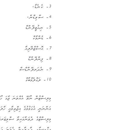
3- ކެނެޑާ،
4- ސްވިޑްން،
5- ނިއުޒީލޭންޑް
6- ޑެންމާކް
7- އޮސްޓްރޭލިއާ
8- ފިންލޭންޑް
9- ނެދަރލޭންޑްސް
10- ލަގްލެމްބާގް
މިލިސްޓުން ނޯވޭ އެއްވަނަ ޖާގަ ހޯ
އަންނަނީ އެގަމުމުގެ އިޖްތިމާއީ ހާލ
މިލިސްޓްގެ ދެވަނާގައިވާ ސްވިޒަރލ