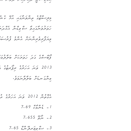
އިގްތިސާދީ ދާއިރާއިން ދެވަނަ އަދ
މިލިސްޓްގެ ތިންވަނާގައި އުޅޭ ކެނެޑ
ވިޔަފާރިވެރިންނަށް އެންމެ ފުރުސަތު
ފޯބްސްގެ ގަދަ ހަތަރަކަށް ބަލާލުމ
2013 ވަނަ އަހަރުގެ ރިޕޯރޓުގެ 
މިންގަނޑަށް ބަލާލާނަމަވެ.
އެގޮތުން 2012 ވަނަ އަހަރުގެ ދުނިޔޭގެ އެންމެ އުފާވެރި މަންޒިލްތައް ކަމަށް އެރިޕޯރޓްގައި ފާހަގަ ކޮށްފައިވަނީ:
1- ޑެންމާކް 7.69
2- ނޯވޭ 7.655
3- ސްވިޒަރލޭންޑް 7.65