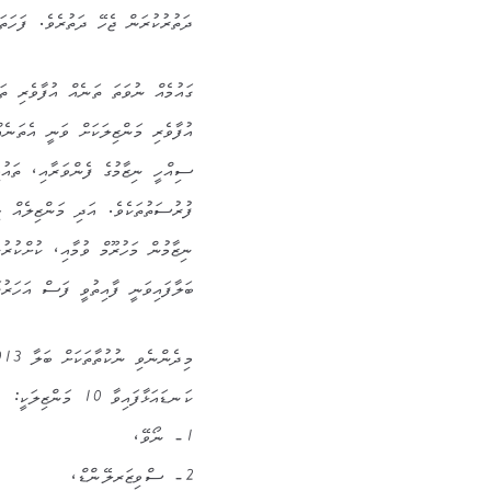
ދަތުރުކުރަން ޖެހޭ ދަތުރެވެ. ފަހަތަ
ގައުމެއް ނުވަތަ ތަނެއް އުފާވެރި ތަ
އުފާވެރި މަންޒިލަކަށް ވަނީ އެތަނ
ސިއްހީ ނިޒާމުގެ ފެންވަރާއި، ތައުމ
ފުރުސަތުތަކެވެ. އަދި މަންޒިލެއް ހި
ނިޒާމުން މަހުރޫމް ވުމާއި، ކުށްކުރު
ބަލާފައިވަނީ ފާއިތުވީ ފަސް އަހަރުގަ
ކަނޑައަޅާފައިވާ 10 މަންޒިލަކީ:
1- ނޯވޭ،
2- ސްވިޒަރލޭންޑް،