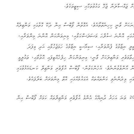
ށް ޖައްސާލަން ޖެހޭ ގައުމުތަކާއި ސިޓީތަކެވެ.
ނަކަށް ވާނީ ކިހިނެތްތޯއެވެ. އެގޮތުން ފޯބްސް އިން ދެކޭ ގޮތުގައި މަންޒިލެއް
ެއްގައި އޮންނަ ސުލްހަ މަސަލަސްކަމާއި، މިނިވަންކަން އޮންނަ މިންވަރާއި،
ީލީ ނިޒާމުގެ ފެންވަރާއި، ސިޔާސީ ނިޒާމުގެ ހަމަޖެހުމާއި އަދި މިފަދަ
ތާމަވެރި މަންޒިލަކަށް ވާނީ، މިނިވަންކަން ހިފެހެއްޓިފައި އޮތުމާއި، ތައުލީމީ
ން އާންވުމުންނެވެ. އެހެންކަމުން، ފޯބްސް އުފާވެރި މަންޒިލް ކަނޑައެޅުމުގައި
އި މިދެންނެވި ކަންތައްތައް އެގައުމެއްގައި އޮތް މިންވަރަށް ބަލާފައެވެ.
މިދެންނެވި ނުކުތާތަކަށް ބަލާ 2013 ވަނަ އަހަރު ދުނިޔޭގެ އެންމެ އުފާވެރި މަންޒިލްތައް ކަމަށް ފޯބްސް އިން