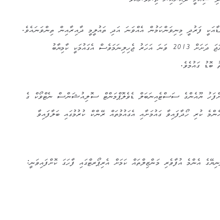
ި ސިއްހީ ދާއިރާއިން ތިންވަނައެވެ.
ާއަކީ ފަރުދީ މިނިވަންކަމުން އެއްވަނަ އަދި ތައުލީމީ ދާއިރާއިން ތިންވަނައެވެ.
ހަތަރުވަނާގައިވާ ސްވިޑްން އެއްދަރަޖަ ދަށަށް 2013 ވަނަ އަހަރު ޖެހިލިނަމަވެސް އެގައުމަކީ ކާމިޔާބު
 ބޮޑު ގައުމެވެ.
ަށްފަހު ޔޫއެންގެ ސަސްޓެއިނަބަލް ޑެވެލޮޕްމަންޓް ސޮލިއުޝަންސް ނެޓްވޯކް ގެ
އެންމެ ކުރި ހޯދާފައިވާ ގައުމަށާއި އެގައުމުތައް ރޭންކް ކުރުމުގައި ބަލާފައިވާ