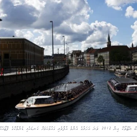
މަށް ކަނޑައެޅި ޑެންމާކްގެ ފޮޓޯއެއް