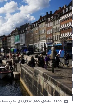
ޔޫއެންގެ ސަސްޓެއިނަބަލް ޑެވެލޮޕްމަންޓް ސޮލިއުޝަންސް ނެޓްވޯކް އިން 2012 ވަނަ އަހަރުގެ އެންމެ އުފާވެރި ގައުމުކަ