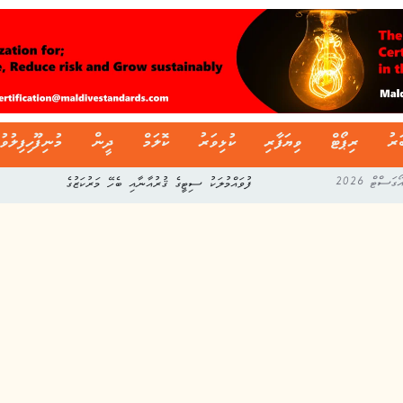
ަރު
ރިޕޯޓް
ވިޔަފާރި
ކުޅިވަރު
ކޮލަމް
ދީން
މުނިފޫހިފިލުވު
ފުވައްމުލަކު ސިޓީގެ ޤުރުއާނާއި ބެހޭ މަރުކަޒުގެ