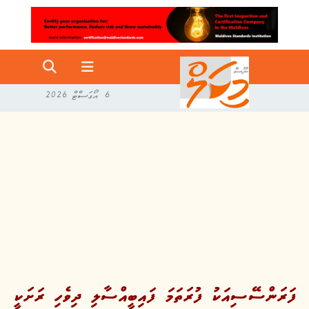
6 އޯގަސްޓް 2026
ފަރަންސޭސިއަކު ފުރަތަމަ ފައިބީއްސާލި ދިވެހި ރަށަކީ