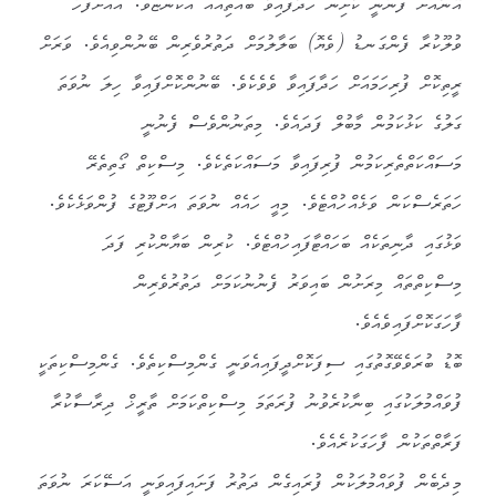
އޭނާއަށް ފެނުނީ ކާށިން ހަދާފައިވާ ބައްތިއެއް އެކަންޏެވެ. އެއަށްފަހު
ވުލޫކުރާ ފެންގަނޑު (ވެޔޮ) ބަލާލުމަށް ދަތުރުވެރިން ބޭނުންވިއެވެ. ވަރަށް
ރީތިކޮށް ފުރިހަމައަށް ހަދާފައިވާ ވެވެކެވެ. ބޭނުންކޮށްފައިވާ ހިލަ ނުވަތަ
ގަލުގެ ކަޅުކަމުން މާބުލް ފަދައެވެ. މިތަނުންވެސް ފެނުނީ
މަސައްކަތްތެރިކަމުން ފުރިފައިވާ މަސައްކަތެކެވެ. މިސްކިތް ގޯތިތެރޭ
ހަތަރެސްކަން ވަޅެއްހުއްޓެވެ. މިއީ ހައެއް ނުވަތަ އަށްފޫޓުގެ ފުންވަޅެކެވެ.
ވަޅުގައި ދާނިތަކެއް ބަހައްޓާފައިހުއްޓެވެ. ކުރިން ބަޔާންކުރި ފަދަ
މިސްކިތްތައް މިރަށުން ބައިވަރު ފެނުނުކަމަށް ދަތުރުވެރިން
ފާހަގަކޮށްފައިވެއެވެ.
ބޮޑު ބުރަވެވޭގޮތުގައި ސިފަކޮށްދީފައިއެވަނީ ގެންމިސްކިތެވެ. ގެންމިސްކިތަކީ
ފުވައްމުލަކުގައި ބިނާކުރެވުނު ފުރަތަމަ މިސްކިތްކަމަށް ތާރީޚް ދިރާސާކުރާ
ފަރާތްތަކުން ފާހަގަކުރެއެވެ.
މިދެބެން ފުވައްމުލަކުން ފުރައިގެން ދަތުރު ފަށައިފައިވަނީ އަސޭކަރަ ނުވަތަ