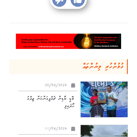
ގުޅުންހުރި ލިޔުންތައް
20/06/2026
ބޮޑީ ބޯޑިން ޗެމްޕިއަންކަން ޖިވާއު
ހޯދައިފި
11/06/2026