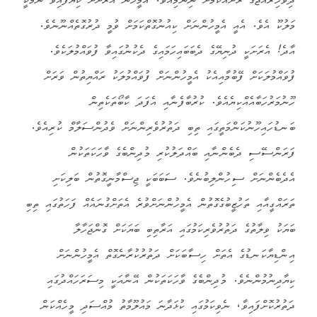
ދިވެހިރާއްޖޭގެ ރަށެއްކަމަށް ނިންމިއެވެ. އެމީހުން އެރަށަށް ކިޔާފައިވާ ނަމަކީ
މަލުކޫ އެވެ. އެއީ އެމީހުންނަށް ކިއުނުގޮތްކަމަށް ވުމީ ދުރުގޮތެއްނޫނެވެ.
އާދެ! އެރަށަކީ ދުނިޔޭގެ ދެބަބައިހަމައިގެ ދެކުނުގައިވާ ފުވައްމުލަކެވެ.
ފުވައްމުލަކަށް ފޭބުމާއިއެކު އެމީހުންނަށް ފުވައްމުލަކު ރައްޔިތުން ވަރަށް
ހޫނުމަރުހަބާއެއްކިޔެއެވެ. ކުރުބާފެނާއި އެފަދަ ކާބޯތަކެތިން
ބަނޑުހައިހޫނުކަންމަތީގައި ތިބި ދަތުރުވެރިންނަށް ވެދުންސަލާމް ކުރިއެވެ.
ފަރަންސޭސި ދެބެންނާއި ބައްދަލުކުރި މުދިންބެގެ ވާހަކަތަކުން
އެދެބެންނަށް ސިހުންލިބުނެވެ. ސަބަބަކީ ޖިސްމާނީގޮތުން ބަލިކަށި
ތަރައްގީއާއި ތަހުޒީބުގެގޮތުން އެމީހުންނަށްވުރެ އެތަށްގުނައެއް ފަހަތުގައި ތިބި
ބަޔަކު ވިލާތުގެ ދަތުރުވެރިކަމުގައި އަރާތިބި ބަޔަކަށް ގޮންޖަހާލާ
އިންޑިޔާކަނޑުގެ އެތަށް ހިސާބަކަށް ދަތުރުކުރާނެގޮތް އެމީހުންނަށް
ކިޔާދިނުމުންނެވެ. މުދިންބެގެ ވާހަކަތަކުން އޭނާއަކީ މިސަރަހައްދުގައި
ދަތުރުކޮށްފައިވާ، ނެވިކަމުގައި ކުޅަދާނަ މައުލޫމާތު މުއްސަދި މީހެއްކަން