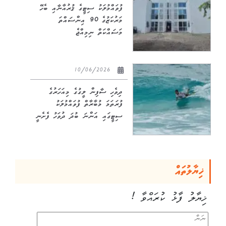
ފުވައްމުލަކު ސިޓީގެ ޤުރުއާނާއި ބެހޭ
މަރުކަޒުގެ 90 އިންސައްތަ
މަސައްކަތް ނިމިއްޖެ
10/06/2026
ދިވެހި ސާފިން ލީގުގެ މިއަހަރުގެ
ފުރަތަމަ މުބާރާތް ފުވައްމުލަކު
ސިޓީގައި އަންނަ ބުދަ ދުވަހު ފެށެނީ
ޚިޔާލުތައް
ޚިޔާލު ފާޅު ކުރައްވާ !