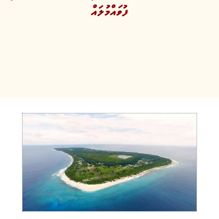
ފުވައްމުލައް