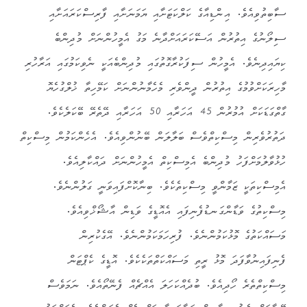
ސާބިތުވިއެވެ. އިންޑިއާގެ ކަލްކަޓަށާއި ޔަމަނަށާއި ފާރިސްކަރައަށާއި
ސިލޯނުގެ އިތުރުން އަސޭކަރައަށްދާނެ މަގު އެމީހުންނަށް މުދިންބެ
ކިޔައިދިނެވެ. އެމީހުން ސިފަކުރާގޮތުގައި މުދިންބެއަކީ ނެވިކަމުގައި އަރާހުރި
މާހިރަކަށްވުމުގެ އިތުރުން ދީންވެރި މެހެމާނުންނަށް ކަމޭހިތާ ޚުލްގުހެޔޮ
ގާތްގަޑަކަށް އުމުރުން 45 އަހަރާއި 50 އަހަރާއި ދޭތެރޭ ބޭކަލެކެވެ.
ދަތުރުވެރިން މިސްކިތްވެސް ބަލާލަން ބޭނުންވިއެވެ. އެހެންކަމުން މިސްކިތް
ހުޅުވާލުމަށްފަހު މުދިންބެ އެމިސްކިތް އެމީހުންނަށް ދައްކާލިއެވެ.
އެމިސްކިތަކީ ޒަމާންވީ މިސްކިތެކެވެ. ބިނާކޮށްފައިވަނީ ގަލުންނެވެ.
މިސްކިތުގެ ވަޑާންގަނޑުފެނިފައި އެއޮޑީގެ ވަޑިން އާޝޯޚްވިއެވެ.
މަސައްކަތުގެ މޮޅުކަމުންނެވެ. ފުރިހަމަކަމުންނެވެ. އޭގެކުރިން
ފެނިފައިނުވާފަދަ މޮޅު ރީތި މަސައްކަތްތަކެކެވެ. އޮޑީގެ ކެޕްޓަން
މިސްކިތްތެރެ ހޯދިއެވެ. ބުދެއްކަހަލަ އެއްޗެއް ފެނޭތޯއެވެ. ނަމަވެސް