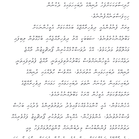
ހާދިސާތަކަކަށްފަހު ދުނިޔޭގެ ދެބައިހަމައިގެ ދެކުނުން
ހިކިފަސްތަނެއްފެނުނެވެ.
މިރަށް ފެނުމުންއެއީ ދިވެހިރާއްޖޭގެ ބައެއްކަމަށް އެމީހުންނަކަށް
ގަބޫލެއްނުކުރެވުނެވެ. ސަބަބަކީ އޭރު ދިވެހިރާއްޖެއާއި ބެހޭގޮތުން ލިބިފައި
މައުލޫމާތު މަދުކަމެވެ. އޭގެ ދުވަސްކޮޅެއްކުރިން ޕޯރޗްގީޒުން ރާއްޖެ
ދަތެއްކަމަކު އެމީހުންނަށްވެސް ގަބޫލުކުރެވިފައިވަނީ ރާއްޖެ ފެތުރިފައިވަނީ
ދުނިޔޭގެ ދެބައިހަމައިން އުތުރަށެވެ. އެއްވެސް ހާލެއްގައި ދުނިޔޭގެ
ދެބައިހަމައިން ދެކުނަށް ނުވަތަ ދެބައިހަމައާއި ހަމައަށް ދިވެހިރާއްޖޭގެ
ރަށްތައްވާކަމަށް އެމީހުން އޭރަކު ގަބޫލެއްނުކުރެއެވެ.
އެހެންކަމުން، އެއީ ކޮންގައުމެއްކަމާއިމެދު ދަތުރުވެރިންގެ މެދުގައި ބަހުސް
ވެސްކުރެވުނެވެ. އެންމެފަހުން، އެއޮޑިން ދަތުރުކުރި ޕޯރޗްގީޒު ފަޅުވެރިއެއް
ދަތުރުކުރުމުގެ ފުންނާބުއުސް މިދެބެންނަށް ގޮންޖަހާލުމަށްފަހު މިއީ