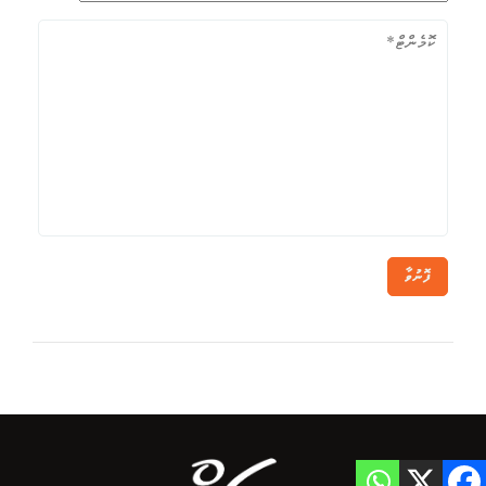
ފޮނުވާ