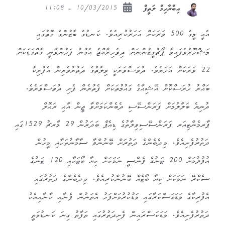
10/03/2015 - 11:08
އިބްރާހިމް ލަތީފް
އެއީ މީގެ 500 ވަރަކަށް އަހަރުކުރިއެވެ. ކަނޑުގެ ބާޒުންގެ ގޮތުގައި
މަޝްހޫރުވެފައިވާ ޕޯޗުގީޒުންނަށް ދިވެހިރާއްޖެ އެގުނު ފަހުންވާނީ ގާތްގަޑަކަށް
22 ވަރަކަށް އަހަރެވެ. ދުވަސްވަރަކީ ވިލާތުގެ ދަތުރުވެރިން އެފުރިކާ
ބައްރު ހުރަސްކޮށް އޭޝިއާގެ ގައުމުތަކަށް ފެތުރެން ފެށި ދުވަސްވަރެވެ.
ދުނިޔެ ބަލާލުމަށް ފަރަންސޭސި ދެބެންކަމަށްވާ ޖީން އާއި ރައޮލް
ޕާރމެންޓިއަރ ފަރަންސޭސިވިލާތުގެ ޑިއެޕް ބަދަރުން 29 މާރޗު 1529ގައި
ދަތުރުފެށިއެވެ. މިދެބެންގެ ދަތުރަށް ބޭނުންވާ ސާމާނުތަކާއި މީހުން
އުފުލުމަށް 200 ޓަނުގެ ޕެންސީ ނަމަކަށް ކިޔާ ބޯޓަކާއި 120 ޓަނުގެ
ސެކްރޭ ނަމަކަށް ކިޔާ ބޯޓެއް ބޭނުންކުރިއެވެ. މިދެބެންގެ ދަތުރުގައި
އެފުރިކާގެ މަޑަގަސްކަރާގައި މަޑުކުރުމަށްފަހު އެތަނުން ފެނާއި ކާނާއިއެކު
ދަތުރުފެށިއެވެ. މަޑަކަސްރައިން ފެށިދަތުރުގައި ތަފާތު ގިނަ ކަނޑުމަތީ