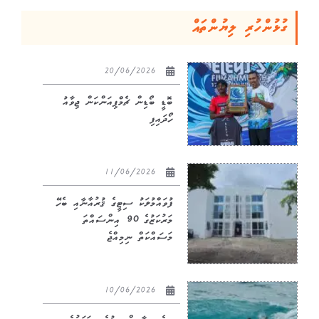
ގުޅުންހުރި ލިޔުންތައް
20/06/2026
ބޮޑީ ބޯޑިން ޗެމްޕިއަންކަން ޖިވާއު
ހޯދައިފި
11/06/2026
ފުވައްމުލަކު ސިޓީގެ ޤުރުއާނާއި ބެހޭ
މަރުކަޒުގެ 90 އިންސައްތަ
މަސައްކަތް ނިމިއްޖެ
10/06/2026