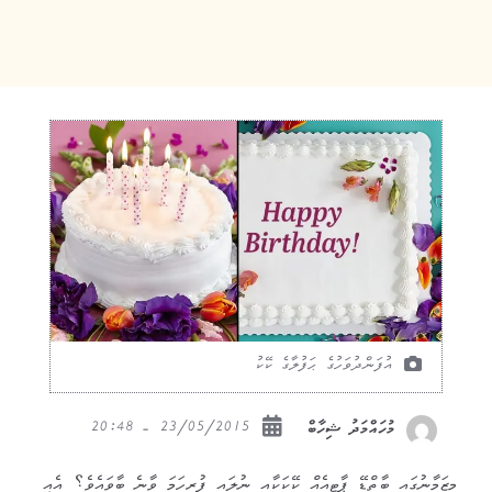
އުފަންދުވަހުގެ ޙަފުލާގެ ކޭކު
23/05/2015 - 20:48
މުހައްމަދު ޝިހާބް
މިޒަމާނުގައި ބާތްޑޭ ޕާޓީއެއް ކޭކަކާއި ނުލައި ފުރިހަމަ ވާނެ ބާވައެވެ؟ އެއީ