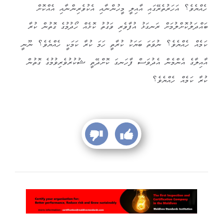
ހެއްޔެވެ؟ އަހަރުތެރޭގައި އާއިލީ މީހުންނާއި އެކުވެރިންނާއި އެއްކޮށް
ބައްދަލުކޮށްލުމަށް ރަނގަޅު އުފާވެރި ވަގުތު ކޮޅެއް ހޯދުމުގެ ގޮތުން ކުރާ
ކަމެއް ހެއްޔެވެ؟ ނުވަތަ ބަޔަކު ކުރާތީ ހަމަ ކުރާ ކަމަކީ ހެއްޔެވެ؟ ނޫނީ
އާއިލާގެ އެންމެން އެދުވަސް ފާހަނގަ ކޮށްދޭތީ ޝުކުރުވެރިވުމުގެ ގޮތުން
ކުރާ ކަމެއް ހެއްޔެވެ؟