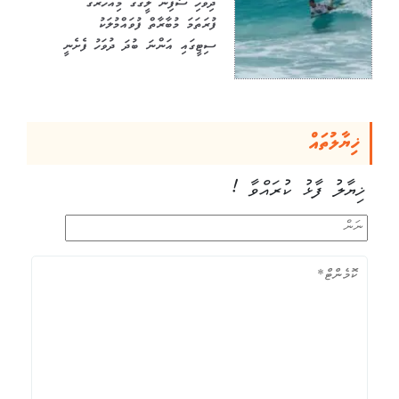
ދިވެހި ސާފިން ލީގުގެ މިއަހަރުގެ
ފުރަތަމަ މުބާރާތް ފުވައްމުލަކު
ސިޓީގައި އަންނަ ބުދަ ދުވަހު ފެށެނީ
ޚިޔާލުތައް
ޚިޔާލު ފާޅު ކުރައްވާ !