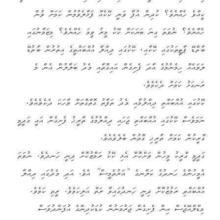
ކީއްވެ ހެއްޔެވެ؟ ކުދިން އުފާ ވަނީ ކޭކެއް ފަޅާލެވުމުން ކަމަށް ވުން
ހެއްޔެވެ؟ ނުވަތަ ގިނަ ބަޔަކަށް ކޭކު މީރު ވީމަ ހެއްޔެވެ؟ މިޒަމާނުގައި
ބާތްޑޭ ޕާޓީތަކުގައި ކޭކާއި، ކޭކުގައި ދިއްލާ އުއްބައްތީގެ އިތުރުން ބާތުޑޭ
ލަވައެއް ހިމެނުމުގެ އާދަ ފެށިގެން އައިގޮތާއި މެދު ބަލާލުން އެން މެ
ރަނގަޅު ކަމަށް ދެކެމެވެ.
ކޭކުގައި އުއްބައްތި ދިއްލުމާއި މެދު ތަފާތު ގޮތްގޮތަށް ވާހަކަ ދެކެވެއެވެ.
ނަމަވެސް ކޭކުގައި އުއްބައްތި ޖަހައި ދިއްލުމުގެ ތާރީޚު ފެށިގެން އައީ ގަދީމީ
ގްރީކުން ކަމަށް ތާރީޚި ގޮތުން ބެލެވެއެވެ.
ގަދީމީ ގްރީކު މީހުން ވަށްކޮށް އެޅި ކޭކު ރަމްޒުކޮށް ދިނީ ހަނދެވެ. ނުވަތަ
އެމީހުންގެ ހަނދުގެ ކަލާނގެ “އަރުތެމީސް” އެވެ. އަދި މެދުގައި ދިއްލާ
އުއްބައްތި ރަމުޒުކޮށް ދިނީ ހަނދުގައިވާ ރަތް އަލިކަމެވެ. ރީތި ކަމެވެ.
މިޑްލްއޭޖެސް އިން ފެށިގެން ޖަރުމަނުން ކުޑަކުދިންގެ އުފަންދުވަސް