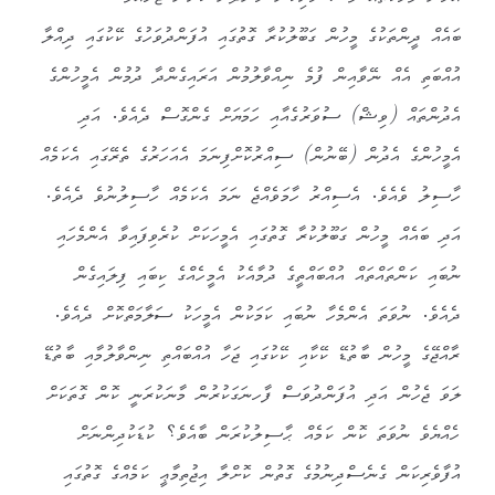
ބައެއް ދީންތަކުގެ މީހުން ގަބޫލުކުރާ ގޮތުގައި އުފަންދުވަހުގެ ކޭކުގައި ދިއްލާ
އުއްބަތި އެއް ނޭވާއިން ފުމެ ނިއްވާލުމުން އަރައިގެންދާ ދުމުން އެމީހުންގެ
އެދުންތައް (ވިޝް) ސުވަރުގެއާއި ހަމަޔަށް ގެންގޮސް ދެއެވެ. އަދި
އެމީހުންގެ އެދުން (ބޭނުން) ސިއްރުކޮށްފިނަމަ އެއަހަރުގެ ތެރޭގައި އެކަމެއް
ހާސިލު ވެއެވެ. އެސިއްރު ހާމަވެއްޖެ ނަމަ އެކަމެއް ހާސިލުނުވެ ދެއެވެ.
އަދި ބައެއް މީހުން ގަބޫލުކުރާ ގޮތުގައި އެމީހަކަށް ކުރެވިފައިވާ އެންމެހައި
ނުބައި ކަންތައްތައް އުއްބައްތީގެ ދުމާއެކު އެމީހެއްގެ ކިބައި ފިލައިގެން
ދެއެވެ. ނުވަތަ އެންމެހާ ނުބައި ކަމަކުން އެމީހަކު ސަލާމަތްކޮށް ދެއެވެ.
ރާއްޖޭގެ މީހުން ބާތުޑޭ ކޭކާއި ކޭކުގައި ޖަހާ އުއްބައްތި ނިންވާލުމާއި ބާތުޑޭ
ލަވަ ޖެހުން އަދި އުފަންދުވަސް ފާހނަގަކުރުން މާނަކުރަނީ ކޮން ގޮތަކަށް
ހެއްޔެވެ ނުވަތަ ކޮން ކަމެއް ޙާސިލުކުރަން ބާއެވެ؟ ކުޑަކުދިންނަށް
އުފާވެރިކަން ގެނެސްދިނުމުގެ ގޮތުން ކޮށްލާ އިޖުތިމާޢީ ކަމެއްގެ ގޮތުގައި