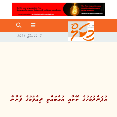
7 އޯގަސްޓް 2026
އުފަންދުވަހުގެ ކޭކާއި އުއްބައްތި ދިއްލުމުގެ ފެށުން