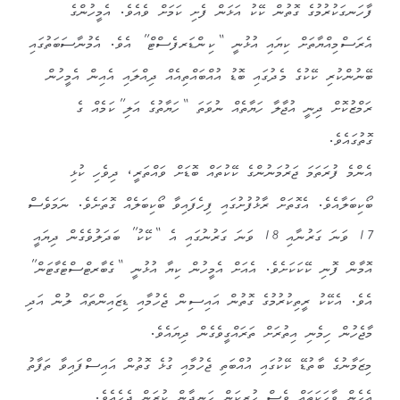
ފާހަނގަކުރުމުގެ ގޮތުން ކޭކު އަޅަން ފެށި ކަމަށް ވެއެވެ. އެމީހުންގެ
އެރަސްމިއްޔާތަށް ކިޔައި އުޅުނީ “ކިންޑަރފެސްޓް” އެވެ. އެމުނާސަބަތުގައި
ބޭނުންކުރި ކޭކުގެ މެދުގައި ބޮޑު އުއްބައްތިއެއް ދިއްލައި އެއިން އެމީހުން
ރަމްޒުކޮށް ދިނީ އުޖާލާ ހަޔާތެއް ނުވަތަ “ހަޔާތުގެ އަލި”ކަމެއް ގެ
ގޮތުގައެވެ.
އެންމެ ފުރަތަމަ ޖަރުމަނުންގެ ކޭކުތައް ބޮޑަށް ވައްތަރީ، ދިވެހި ކުޅި
ބޯކިބަލާއެވެ. އެގޮތަށް ރާޅުފުށުގައި ފިހެފައިވާ ބޯކިބަލެއް ގޮތަށެވެ. ނަމަވެސް
17 ވަނަ ގަރުނާއި 18 ވަނަ ގަރުނުގައި އެ “ކޭކު” ބަދަލުވެގެން ދިޔައީ
އޮމާން ފޮނި ކޭކަކަށެވެ. އެއަށް އެމީހުން ކިޔާ އުޅުނީ “ގެބާރޓްސްޓެގާޓަން”
އެވެ. އެކޭކު ރީތިކުރުމުގެ ގޮތުން އައިސިން ޖެހުމާއި ޑިޒައިންތައް ލުން އަދި
މާޖެހުން ހިމެނި އިތުރަށް ތަރައްގީވެގެން ދިޔައެވެ.
މިޒަމާނުގެ ބާތުޑޭ ކޭކުގައި އުއްބަތި ޖެހުމާއި ގުޅެ ގޮތުން އައިސްފައިވާ ތަފާތު
އެހެން ވާހަކަތައް ވެސް ހުރިކަން ހަނދާން ކުރަން ޖެހެއެވެ.