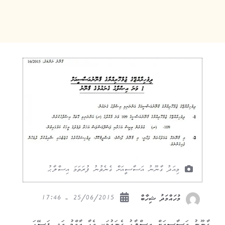
މިއަދު ގާނޫނު އަސާސީއަށް ގެނެވުނު ފުރަތަމަ އިސްލާޙު
25/06/2015 - 17:46
މުހައްމަދު ޝިހާބް