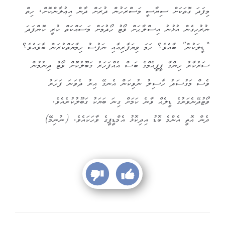
މިފަދަ ގޮތަކަށް ސިޔާސީ މަސްރަހުން ދުރަށް ދާން އިޢުލާންކޮށް، ހިތް
ނުރުހިގެން އުޅުނު އިސްލާޙަށް ވޯޓު ހޯދުމަށް މަސައްކަތް ކުރީ ކޮންފަދަ
“ޑީލަކުން” ބާއެވެ؟ ހަމަ ވިޔަފާރިއާއި ނަފުސު ހިމާޔަތްކުރަން ބާވައެވެ؟
ސަރުކާރު ހިންގާ ޕީޕީއެމްގެ ބަސް އެއްފަހަރު ގަބޫލުކޮށް ވޯޓު ދިނުމުން
ވެސް މަގުސަދު ހާސިލު ނުވިކަން އެނގޭ އިރު ދެވަނަ ފަހަރު
ވޯޓުދޭނެވަރުގެ ޑީލެއް ވާނެ ކަމަށް ގިނަ ބަޔަކު ގަބޫލުކުރެއެވެ.
ދެން އޮތީ އެންމެ ބޮޑު އިދިކޮޅު އެމްޑީޕީގެ ވާހަކައެވެ. (ނުނިމޭ)