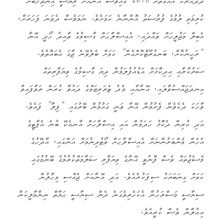
ދެދައުރެކޭ އެއްގޮތަށް 2018 ގައިވެސް އޭނާއަށް ރިޔާސީ އިންތިޚބަށް
ކުރިމަތި ލުމުގެ ފުރުސަތު އޮންނާނެ ކަމަށެވެ. ނަމަވެސް ދެވަނަ ފަހަރަށް،
އެބިލް މަޖުލީހަށް ވައްދައި، އެއިސްލާޙަށް ގާސިމުގެ ތާއިދު ހޯދީ އޭނާ
“ރަހީނުކޮށް، ބަނގުރޫޓްކޮށްގެން” ކަމަށް ބެލެވޭނެ ޖާގަ އެބައޮތެވެ.
ސަރުކާރާއި އިދިކޮޅަށް އަޑުއުފުލަމުން ދިޔަ ގާސިމުގެ ވިޔަފާރިތައް
އިނދަޖައްސުވާލައި، އޭނާއާއި މެދު ޓެރަރިޒަމްގެ ދައުވާ ކުރަން ރަވާފައިވާ
ވާހަކަ ދެކެވެން ފެށުމުން އޭނާ ވަނީ ގައުމުން ބޭރުގައި “ފިލާ” ފައެވެ.
އަދި ކުރިން ދެކޮޅު ހަދަމުން އައި އިސްލާހަށް އާނއެކޭ ބުނެ އެޕާޓީގެ
އެހެން މެންބަރުންނަށް އެއިސްލާޙަށް ވޯޓުދިނުމަށް އަންގައި، އާދޭހުގެ
މެސެޖުތައް ވެސް ފޮނުވީ އޭނާގެ ވިޔަފާރި ސަލާމަތްކުރުމުގެ ބޭނުމުގައި
ކަމަށް ގިނަބަޔަކު ސިފަކުރެއެވެ. އަދި އޭނާއަށް ޖެއްސި މިޙާލުން
ސިޔާސީ މަސްރަޙުން އެކަހެރިވެގަނެ ދެން ސިޔާސީ ޙަޔާތް ނިންމާލީކަން
އިޢުލާން ވެސް ކުރީއެވެ.