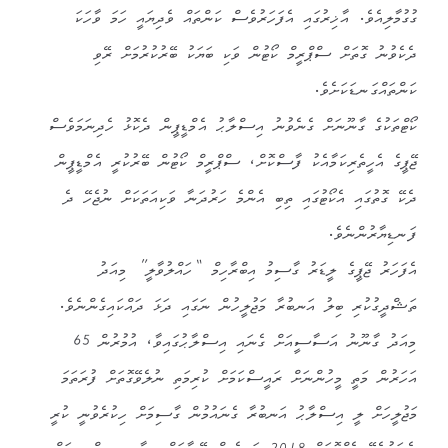
ގުގުމާލިއެވެ. އާޚިރުގައި އެފަހަރުވެސް ކަންތައް ވެދިޔައީ ހަމަ ވާހަކަ
ދެކެވުނު ގޮތަށް ސްޕްރީމް ކޯޓުން ވަކި ބަޔަކު ބޭރުކުރުމަށް ރޭވި
ކަންތައްގަނޑަކަށެވެ.
ކޯޓްތަކުގެ ގާނޫނަށް ގެނެވުނު އިސްލާޙު އެމްޑީޕީން ދެކޮޅު ހެދިނަމަވެސް
ޖޭޕީގެ އެހީތެރިކަމާއެކު ފާސްކޮށް، ސްޕްރީމް ކޯޓުން ބޭރުކުރީ އެމްޑީޕީން
ދެކޭ ގޮތުގައި އެކޯޓުގައި ތިބި އެންމެ ހަރުދަނާ ވަކިއަތަކަށް ނުޖެހޭ ދެ
ފަނޑިޔާރުންނެވެ.
އެފަހަރު ޖޭޕީގެ ލީޑަރު ގާސިމު އިބްރާހިމް “ހައްލުވާލީ” މިއަދު
ތަޝްދީގުކުރި ބިލު އަނބުރާ މަޖުލީހުން ނަގައި ދަޅަ ދައްކައިގެންނެވެ.
މިއަދު ގާނޫނު އަސާސީއަށް ގެނައި އިސްލާޙުގައިވާ، އުމުރުން 65
އަހަރުން މަތީ މީހުންނަށް ރައީސްކަމަށް ކުރިމަތި ނުލެވޭގޮތަށް ފުރަތަމަ
މަޖުލީހަށް ލީ އިސްލާޙު އަނބުރާ ގެނައުމުން ގާސިމަށް ހިކުރެވުނީ ކުރީ