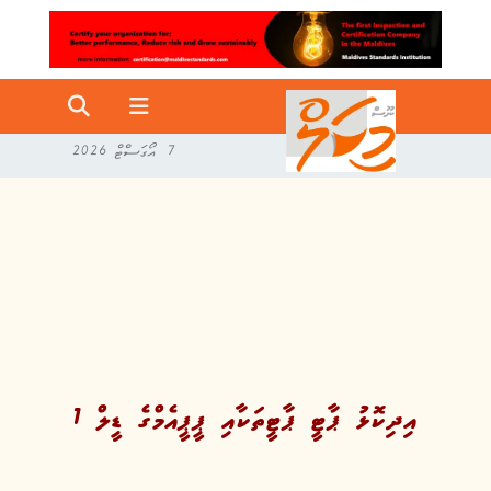
7 އޯގަސްޓް 2026
އިދިކޮޅު ޕާޓީ ޕާޓީތަކާއި ޕީޕީއެމްގެ ޑީލް 1