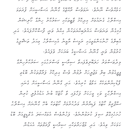
ގާނޫނު އަސާސީއަށް އިސްލާޙު ގެނައުމަކީ އެހާ އާއްމު އަދި ފަސޭހަ
ކަމެއްވެސް ނޫނެވެ. ނަމަވެސް ރާއްޖޭގެ ގާނޫނު އަސާސީއަށް ފުރަތަމަ
އިސްލާޙު ގެނައުމަށް އިދިކޮޅު ޕާޓީތަކާއި ސަރުކާރު ހިންގާ ކޯލިޝަން
ގުޅިގެން ތަނަވަސް އަޣުލަބިއްޔަތަކުން އިއްޔެ ވަނީ ފާސްކޮށްފައެވެ. އަދި
އެބިލްގެ ހޫނުކަންމަތީގައި ރައީސު ޔާމީނު އެއިސްލާހު މިއަދު ތަޝްދީގު
ކުރުމުން ވަނީ ގާނޫނު އަސާސީގެ ބަޔަކަށް ވެފައެވެ.
މިދުވަސްވަރު ހަލަބޮލިވެފައވާ ސިޔާސީ މަސްރަޙުގައި ސަރުކާރުހިންގާ
ޕީޕީއެމުން ބިލް މަޖުލީހަށް ލުމުން ވެސް އިދިކޮޅު ފަރާތްތަކުން ބޮޑެތި
ފާޑުކިޔުންތަކެއް އަމާޒު ކުރިއެވެ. އަދި ގާނޫނު އަސާސީއަށް ގެނައި
އިސްލާޙާކީ ވަކި މީހަކަށް ފަހާފައި ވާ ކޯޓެކޭ ބުނެ އަޑުއުފުލީ ކުރިން
ސްޕްރީމް ކޯޓުގެ ފަޑިޔާރުން މަދުކުރުމަށް ކޯޓުތަކާ ބެހޭ ގާނޫނަށް އިސްލާޙު
ހުށަހެޅިގޮތް ސިފަ ކުރަމުންނެވެ. ފަހުންވެސް އެމައްސަލަ އެމްޑީޕީއަށް ބޮޑު
ކަމަކަށް ވިއެވެ. އަދި މުޒާހަރާތަކާއި ސިޔާސީ ފޯރަމްތައް އެއަޑުން