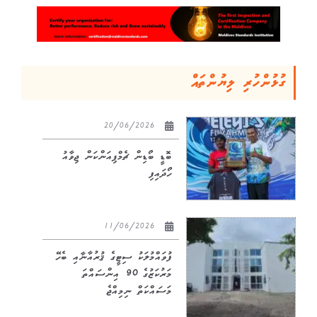
ގުޅުންހުރި ލިޔުންތައް
20/06/2026
ބޮޑީ ބޯޑިން ޗެމްޕިއަންކަން ޖިވާއު
ހޯދައިފި
11/06/2026
ފުވައްމުލަކު ސިޓީގެ ޤުރުއާނާއި ބެހޭ
މަރުކަޒުގެ 90 އިންސައްތަ
މަސައްކަތް ނިމިއްޖެ