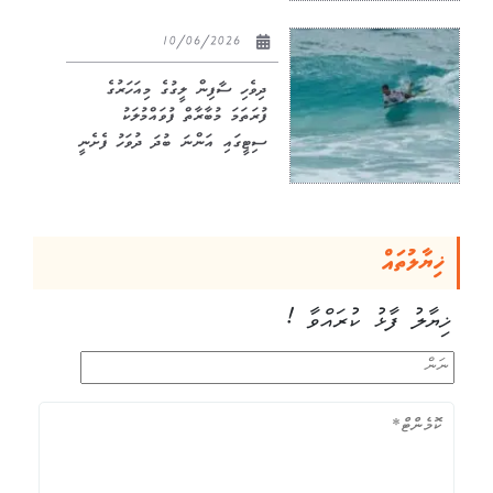
10/06/2026
ދިވެހި ސާފިން ލީގުގެ މިއަހަރުގެ
ފުރަތަމަ މުބާރާތް ފުވައްމުލަކު
ސިޓީގައި އަންނަ ބުދަ ދުވަހު ފެށެނީ
ޚިޔާލުތައް
ޚިޔާލު ފާޅު ކުރައްވާ !