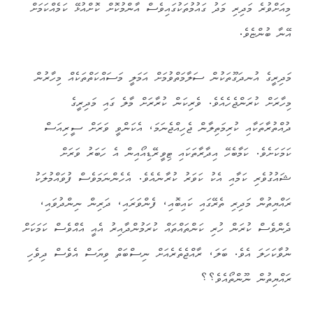
މިއަށްވުރެ މަދިރި މަދު ގައުމުތަކުގައިވެސް އާންމުކޮށް ކޮށްއުޅޭ ކަމެއްކަމަށް
އޭނާ ބުންޏެވެ.
މަދިރީގެ އުނދަގޫތަކުން ސަލާމަތްވުމަށް އަމަލީ މަސައްކަތްތަކެއް މިހާރުން
މިހާރަށް ކުރަންޖެހެއެވެ. ވެރިކަން ކުރާރަށް މާލެ ގައި މަދިރީގެ
ދުއްތުރާތަކާއި ކުރިމަތިލާން ޖެހިއްޖެނަމަ، އެކަންވީ ވަރަށް ސީރިއަސް
ކަމަކަށެވެ. ކަމާބެހޭ އިދާރާތަކައި ޓިވީރޭޑިއޯއިން އެ ހަބަރު ވަރަށް
ޝައުގުވެރި ކަމާއި އެކު ކަވަރު ކުރާނެއެވެ. އެހެންނަމަވެސް ފުވައްމުލަކު
ރައްޔިތުން މަދިރި ތެރޭގައި ކައިބޮއި، ފެންވަރައި، ދަރިން ނިންދުވައި،
ދެންވެސް ކުރަން ހުރި ކަންތައްތައް ކުރަމުންދާއިރު އެއީ އެއްވެސް ކަމަކަށް
ނުވާކަހަލަ އެވެ. ބަލަ، ރާއްޖެތެރެއަށް ނިސްބަތް ވިޔަސް އެވެސް ދިވެހި
ރައްޔިތުން ނޫންތޯއެވެ؟؟