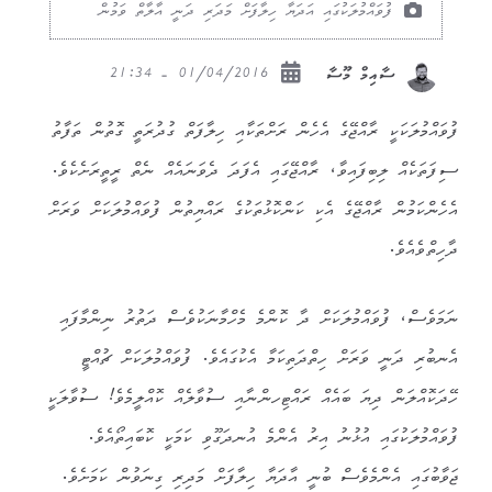
ފުވައްމުލަކުގައި އަދަޔާ ހިލާފަށް މަދަރި ދަނީ އާލާތް ވަމުން
01/04/2016 - 21:34
ސާއިމް މޫސާ
ފުވައްމުލަކަކީ ރާއްޖޭގެ އެހެން ރަށްތަކާއި ހިލާފަތް ގުދުރަތީ ގޮތުން ތަފާތު
ސިފަތަކެއް ލިބިފައިވާ، ރާއްޖޭގައި އެފަދަ ދެވަނައެއް ނެތް ރީތީރަށެކެވެ.
އެހެންކަމުން ރާއްޖޭގެ އެކި ކަންކޮޅުތަކުގެ ރައްޔިތުން ފުވައްމުލަކަށް ވަރަށް
ދާހިތްވެއެވެ.
ނަމަވެސް، ފުވައްމުލަކަށް ދާ ކޮންމެ މެހްމާނަކުވެސް ދަތުރު ނިންމާފައި
އެނބުރި ދަނީ ވަރަށް ހިތްދަތިކަމާ އެކުގައެވެ. ފުވައްމުލަކަށް ޗުއްޓީ
ހޭދަކޮއްލަން ދިޔަ ބައެއް ރައްޓިހންނާއި ސުވާލެއް ކޮއްލީމެވެ! ސުވާލަކީ
ފުވައްމުލަކުގައި އުޅުނު އިރު އެންމެ އުނދަގޫވި ކަމަކީ ކޮބައިތޯއެވެ.
ޖަވާބުގައި އެންމެވެސް ބުނީ އާދަޔާ ހިލާފަށް މަދިރި ގިނަވުން ކަމަށެވެ.