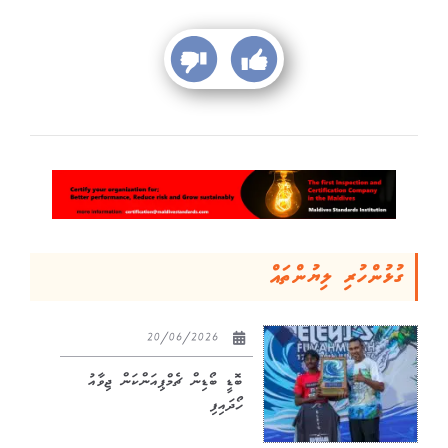
ގުޅުންހުރި ލިޔުންތައް
20/06/2026
ބޮޑީ ބޯޑިން ޗެމްޕިއަންކަން ޖިވާއު
ހޯދައިފި