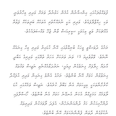
ފުވައްމުލަކުގައި އިންސާނުން އުޅެން ކަމުނުދާ ވަރަށް މަދިރި މިހާރުވަނީ
ވަކި ހިއްޕާލާފައެވެ. މަދިރި އަކީ ނުރައްކާތެރި އެތަކެއް ބަލިތަކެއް ފަތުރާ
އެއްޗަކަށް ވަތީ މިކަމަކީ ސީރިއަސް ވާން ޖެހޭ މައްސަލައެކެވެ.
ރަށުގެ ދުވަސްވީ މީހަކު ބުނިގޮތުގައި އޭނާ ކުޑައިރު މަދިރި މިހާ ގިނައެއް
ނޫނެވެ. ވޭތުވެދިޔަ 15 ވަނަ ވަރަކަށް އަހަރު ތެރޭގައި މަދިރިގެ އަބާދީ
އާދަޔާ ހިލާފަށް ގިނަވެގެން ދިޔައީ، ނަރުދަމާއެއްނެތި ނަޖިސް ވަޅުތައް
ގިނަވުމުން ކަމަށް އޭނާ ބުންޏެވެ. ރަށުގެ އެންމެ ގިނައިން މަދިރި އުފައްދާ
ކާރުޚާނާތަކަކީ މިއީކަމަށް އެނާ ގަބޫލު ކުރެއެވެ. ނަޖިސް ވަޅެއްގައި ކުޑަ
ލޯވަޅެއް އަޅަފިއްޔާ އެކަން އެނގޭނެ ކަމަށް އެނާ ބުންޏެވެ. ހޯސްލާފައި
ދުންހޮޅިއަކުން ކަޅު ދުންއަންނަހެން، އެފަދަ ލޯވަޅަކުން މަދިރިތައް
ނުކުމުގެން ދާތަން ފެންނާނެކަމަށް އޭނާ ބުންޏެވެ.