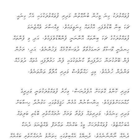
ފުވައްމުލަކު ގިނަ މީހުން ބުނާގޮތުން މަދިރި ފުވައްމުލަކުގައި އެހާ ގިނައީ
ޗަކަ ބިން ބޮޑުވެފައި އޮޅުތައް ގިނަވީމައެވެ. ވިއްސާރަ ވެއްޖެނަމަ
ފުވައްމުލަކުގެ ޗަކަ ބިންތައް އޮންނަނީ ފެންބޮޑުވެފައެވެ. އަދި މި ފެންތައް
ހިނދެނީ މޫސުމް ރަނގަޅުވާތާ ދުވަސްކޮޅެއް ފަހުންނެވެ. އަދި، ރަށުން
ފެން ބޭރުކުރަން ހަދާފައިވާ ކާނުތަކުގައި ފެން ހަރުލާފައި އެތައް ދުވަހެއް
ވަންދެން ހުރެއެވެ. މިއީ ހައްތާވެސް މަދިރި އާލާވާ ތަންތަނެވެ.
މަދިރި ކޮންމެ ގޮތަކަށް އުފެދުނަސް، މިހާރު ފުވައްމުލަކުވަނީ މަދިރީގެ
ހާއްޔަކަށްވެފައެވެ. އިންސާނުން އުޅެން ހަޤީޤަތުގައި ކަމުނުދާ ހިސާބަށް
މަދިރި ގިނައެވެ. މަދިރިތައް ފަތުރާ ވަރަށް ނުރައްކާތެރި ބޮޑެތި ބަލިތައް
އެބަހުއްޓެވެ. ފުވައްމުލަކަށް މީގެ ބައްޔެއް ތަޢާރަފް ވެއްޖެނަމަ ދެނަކާ
ދެނެއް ނޯންނާނެއެވެ. ދުނިޔޭގެ އެއްބިތުގައި ކިތަންމެ ނުރައްކާތެރި ބައްޔެއް