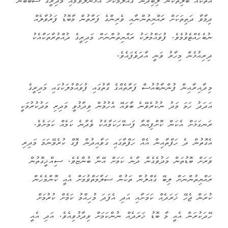
އެތަކެއް ބަލިތަކުން ލިބިދާނެ ގެއްލުމަކަށް އަޅާނުލެވުމާއި މަދިރީގެ ސަބަބުން
ދިމާވާ ދަތިތަކަށް ރައްޔިތުންނާއި ވެރިންގެ ފަރާތުން މާބޮޑު ފަރުވާލެއް
ނުބެހެއްޓެވުމެވެ. ފުވައްމުލަކު ރައްޔިތުންނަށް މަދިރީގެ ދުއްތުރާތަކާއެކު
ދިރިއުޅެން މިހާރު ވަނީ އާދަވެފައެވެ.
މިދާއިރާއިން ފުންނާބުއުސް ފަރާތެއްގެ ގާތުގައި ފުވައްމުލަކުގައި މަދިރީގެ
އަދަދު ހަމަ މަދު ނުކުރެވޭނެ ބާވައޭ އެހުމުން ވިދާޅުވީ މަދިރި މަދުކުރުމަކީ
ރަނގަޅަށް އެކަން ކޮށްފިއްޔާ ފަސޭހަކަމާއެކު ވެދާނެ ކަމެއް ކަމަށެވެ.
އެގޮތުން ދެ ހަފްތާއިން އެއް ހަފްތާގައި ގަވާއިދުން ފޮގް ކުރެވޭނަމަ މަދިރި
ވަރަށް ބޮޑުތަން މަދުވެގެން ދާނެ ކަމަށް އޭނާ ބުންޏެވެ. ސިއްޚީގޮތުން
ރައްޔިތުންނަށް ލިބޭ ގެއްލުން ތަކުން ސަލާމަތްވުމަށް އެއީ ކޮންމެހެން
ކުރަން ޖެހޭ ޚަރަދެއް ކަމަށާއި އަދި އެފަދަ މުހިއްމު ކަމެށް ކުރުމަށް
ހޭދަކުރަން އެއީ މާ ބޮޑު ޚަރަދެއް ނުންކަމަށް ވިދާޅުވިއެވެ. އަދި އެއީ