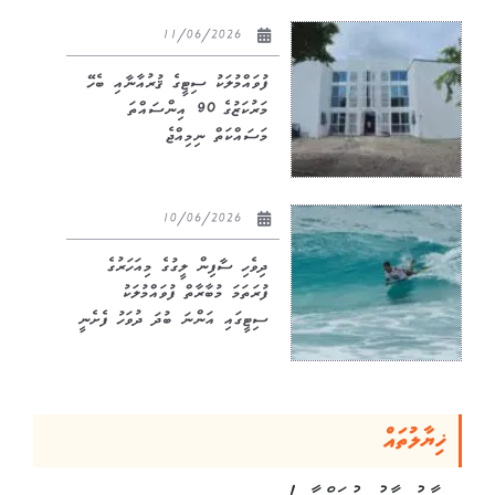
11/06/2026
ފުވައްމުލަކު ސިޓީގެ ޤުރުއާނާއި ބެހޭ
މަރުކަޒުގެ 90 އިންސައްތަ
މަސައްކަތް ނިމިއްޖެ
10/06/2026
ދިވެހި ސާފިން ލީގުގެ މިއަހަރުގެ
ފުރަތަމަ މުބާރާތް ފުވައްމުލަކު
ސިޓީގައި އަންނަ ބުދަ ދުވަހު ފެށެނީ
ޚިޔާލުތައް