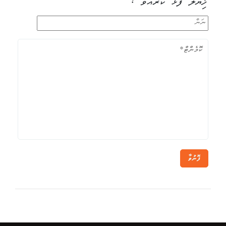
ޚިޔާލު ފާޅު ކުރައްވާ !
ފޮނުވާ