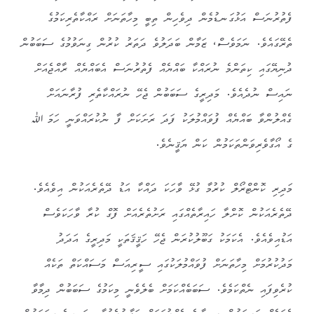
ފެތުރުނަސް އަޅުގަނޑުމެން ދިވެހިން ތިބީ މިހާތަނަށް ރައްކާތެރިކަމުގެ
ތެރޭގައެވެ. ނަމަވެސް، ޒަމާން ބަދަލުވެ ދަތަރު ކުރުން ގިނަވުމުގެ ސަބަބުން
ދުނިޔޭގައި ކިތަންމެ ނުރައްކާ ބައްޔެއް ފެތުރުނަސް އެބައްޔެއް ރާއްޖެއަށް
ނައިސް ނުދެއެވެ. މަދިރީގެ ސަބަބުން ޖެހޭ ނުރައްކާތެރި ފުރާނައަށް
ގެއްލުންވާ ބައްޔެއް ފުވައްމުލަކު ފަދަ ރަށަކަށް ފާ ނުކުރައްވަނީ ހަމަ ﷲ
ގެ އޯގާވެރިވަންތަކަމުން ކަން ޔަޤީނެވެ.
މަދިރި ކޮންޓްރޯލް ކުރުމާ ގުޅޭ ވާހަކަ ދައްކާ އަޑު ދޭތެރެއަކުން އިވެއެވެ.
ދޭތެރެއަކުން ކޮށްލާ ހައިރާތެއްގައި ރަށުތެރެއަށް ފޮގް ކުރާ ވާހަކަވެސް
އަޑުއިވެއެވެ. އެކަމަކު ގަބޫލުކުރަން ޖެހޭ ހަޤީޤަތަކީ މަދިރީގެ އަދަދު
މަދުކުރުމަށް މިހާތަނަށް ފުވައްމުލަކުގައި ސީރިއަސް މަސައްކަތް ތަކެއް
ކުރެވިފައި ނެތްކަމެވެ. ސަބަބެއްކަމަށް ބެލެވެނީ މިކަމުގެ ސަބަބުން ދިމާވާ