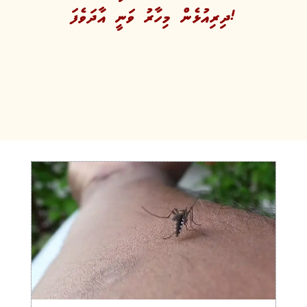
ދިރިއުޅެން މިހާރު ވަނީ އާދަވެފަ!