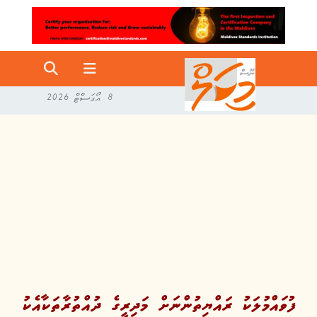
8 އޯގަސްޓް 2026
ފުވައްމުލަކު ރައްޔިތުންނަށް މަދިރީގެ ދުއްތުރާތަކާއެކު