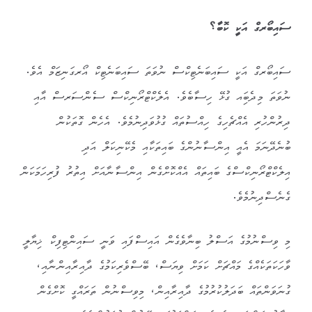
ސައިބޯރގް އަކީ ކޮބާ؟
ސައިބޯރގް އަކީ ސައިބަނެޓިކްސް ނުވަތަ ސައިބަނެޓިކް އޯރގަނިޒަމް އެވެ.
ނުވަތަ މިދެބަިއ ގުޅޭ ހިސާބެވެ. އެލެކްޓްރޯނިކްސް ސެންސަރސް އާއި
ދިރުންހުރި އެއްޗެހިގެ ހިއްސުތައް ގުޅުވަދިނުމެވެ. އެހެން ގޮތަކުން
ބުނެދޭނަމަ އެއީ އިންސާނުންގެ ބައިތަކާއި މެކޭނިކަލް އަދި
އިލެކްޓްރޯނިކްސްގެ ބައިތައް އެއްކޮށްގެން އިންސާނާއަށް އިތުރު ފުރިހަމަކަން
ގެނެސްދިނުމެވެ.
މި ވިސްނުމުގެ އަސްލު ބިނާވެގެން އައިސްފައި ވަނީ ސައިންޓިފިކް ޚިޔާލީ
ވާހަކަތަކެއްގެ މައްޗަށް ކަމަށް ވިޔަސް، ބޭސްވެރިކަމުގެ ދާއިރާއިންނާއި،
ގުނަވަންތައް ބަދަލުކުރުމުގެ ދާއިރާއިން، މިވިސްނުން ތަރައްގީ ކޮށްގެން