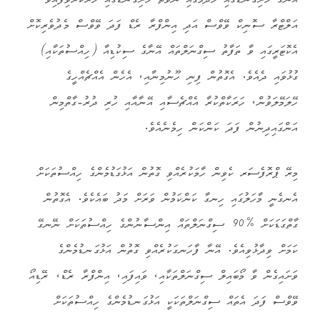
އޭނާގެ ހަށިގަނޑުގައި ހެދުމުގައި ނުވަތަ ހަށިގަނޑުގައި ހަރުކުރެވިފައިވާ
އަލްޓްރާ ސޮނިކް ވޭވްސް އަދި އިންފްރާ ރެޑް ފަދަ ވޭވްސް މެދުވެރިކޮށް
އެކޮޓަރީގައި ވާ ތަފާތު ސިގްނަލްތައް އޭނާގެ ސިކުޑިއާ (ހިއްސުތަކާއި)
ގުޅުވައި ދެއެވެ. އެގޮތުން ފިނި ހޫނުމިނާއި، އެހެން އެއްޗެއްހީގެ
ހޭލަމޭލަވުން، ހަރަކާތްކުރާ އެއްޗެސާއި އޭނާއާއި ހުރި ދުރު-ގާތްމިން
އަންގައިދިނުން ފަދަ ކަންކަން ހިމެނެއެވެ.
މިރޭ ޕްރޮފެސަރ ކެވިން ހާމަކުރެއްވި ގޮތުން އަޅުގަޑުމެންގެ ހިއްސުތަކަށް
އެނގެނީ މާހަލުގައި ހިނގާ ކަންކަމުން ވަރަށް މަދު ބައެކެވެ. އެގޮތުން
ގާތްގަޑަކަށް %90 ސިގްނަލްތައް އިންސާނުންގެ ހިއްސުތަކަށް ނޭނގޭ
ކަމަށް ވިދާޅުވިއެވެ. އޭނާ ފާހަނގަކުރެއްވި ގޮތުން އަޅުގަނޑުމެންގެ
ވަށައިގެން ވާ މޯބައިލް ސިގްނަލްތަކާއި، ވައިފައި، އިންފްރާ ރެޑް، ރޭޑިއޯ
ވޭވްސް ފަދަ އެތައް ސިގްނަލްތަކަކީ އަޅުގަނޑުމެންގެ ހިއްސުތަކަށް