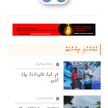
ގުޅުންހުރި ލިޔުންތައް
20/06/2026
ބޮޑީ ބޯޑިން ޗެމްޕިއަންކަން ޖިވާއު
ހޯދައިފި
11/06/2026