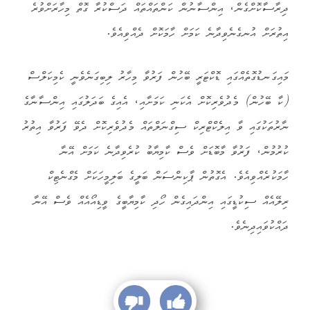
ދިރާސާކޮށްގެން، އިންސާނުން ކަންތައްތައް ދަސްކުރާ ގޮތް މިހާރަށްވުރެ
އިތުރަށް އުނގެނެވިދާނެ ކަމަށް ހާމަކޮށް ދެއްވިއެވެ.
މައިގަނޑުގޮތެއްގައި ޑޮކްޓަރީ ބޭހުން ފަރުވާ މިހާރު ލިބިގަނެވެނީ ކެމިކަލްސް
(ކާ ބޭހުން) މެދުވެރިކޮށް އެކަނި ކަމަށާއި، އެއިގެ ބަދަލުގައި އިންސާނާގެ
ނާރުތަކުގައި ވާ އިލެކްޓްރިކް ސިގްނަލްތައް މެދުވެރިކޮށް ދެވޭ ފަރުވާ އިތުރު
ކުރުމުން، ފަރުވާ މާބޮޑަށް ވެސް ކާމިޔާބު ކުރެވިދާނެ ކަމަށް އޭނާ
ހާމަކުރެއްވިއެވެ. އެގޮތުން ޕާކިންސަން ބަލީގެ ބަލިމީހަކަށް މެގްނެޓިކް
ރިލޭއެއް ސިކުޑީގައި އިންދައިގެން ހޯދި ކާމިޔާބީގެ ވީޑިއޯއެއް ވެސް އޭނާ
ދައްކުވައިދިނެވެ.