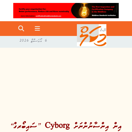
6 އޯގަސްޓް 2026
“ސައިބޯރގް” Cyborg އިން އިންސާނުންނަށް