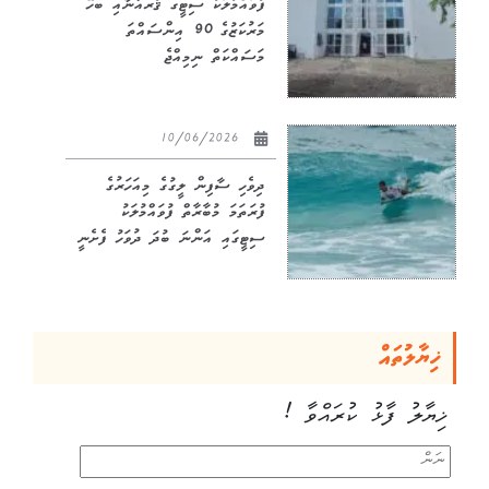
ފުވައްމުލަކު ސިޓީގެ ޤުރުއާނާއި ބެހޭ
މަރުކަޒުގެ 90 އިންސައްތަ
މަސައްކަތް ނިމިއްޖެ
10/06/2026
ދިވެހި ސާފިން ލީގުގެ މިއަހަރުގެ
ފުރަތަމަ މުބާރާތް ފުވައްމުލަކު
ސިޓީގައި އަންނަ ބުދަ ދުވަހު ފެށެނީ
ޚިޔާލުތައް
ޚިޔާލު ފާޅު ކުރައްވާ !