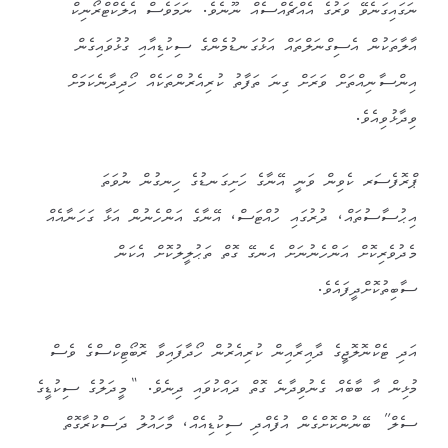
ނަގައިގަނެވޭ ވަރުގެ އެއްޗެއްސެއް ނޫނެވެ. ނަމަވެސް އެލެކްޓްރޯނިކް
އާލާތަކުން އެސިގްނަލްތައް އަޅުގަނޑުމެންގެ ސިކުޑިއާއި ގުޅުވައިގެން
އިންސާނިއްތަށް ވަރަށް ގިނަ ތަފާތު ކުރިއެރުންތަކެއް ހޯދިދާނެކަމަށް
ވިދާޅުވިއެވެ.
ޕްރޮފެސަރ ކެވިން ވަނީ އޭނާގެ ހަށިގަނޑުގެ ހިނގުން ނުވަތަ
އިޙުސާސުތައް، ދުރުގައި ހުއްޓަސް، އޭނާގެ އަންހެނުން އަޅާ ގަހަނާއެއް
މެދުވެރިކޮށް އަންހެނުނަށް އެނގޭ ގޮތް ތަޙުލީލުކޮށް އެކަން
ސާބިތުކޮށްދީފައެވެ.
އަދި ޓެކްނޮލޮޖީގެ ދާއިރާއިން ކުރިއެރުން ހޯދާފައިވާ ރޮބޯޓިކްސްގެ ވެސް
މުޅިން އާ ބާބެއް ގެނުވިދާނެ ގޮތް ދައްކުވައި ދިނެވެ. “މީދަލުގެ ސިކުޑީގެ
ސެލް” ބޭނުންކޮށްގެން އުފެއްދި ސިކުޑިއެއް، މާހައުލު ދަސްކުރާގޮތް