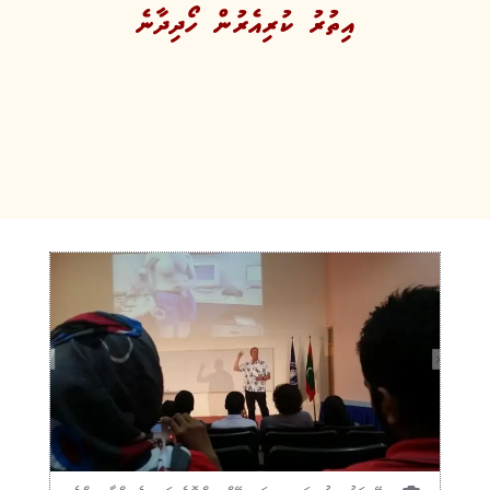
އިތުރު ކުރިއެރުން ހޯދިދާނެ