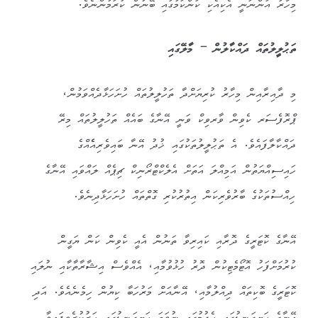
މިހާރު އަންނަނީ އެކިއެކި ކަންކަމުގައި ބޭނުން ކުރަމުންނެވެ.
ތަޙުލީލުތައް ދައްކާލުން – މާލޭގައި
މި ދާއިރާއިން މިހާރު ކުރިޔަށްދާ ތަހުލީލުތައް ހުށަހަޅާދެއްވަމުން،
ޕްރޮފެސަރ ކެވިން ވާރވިކް ވަނީ އޭނާގެ ބައެއް ތަހުލީލުތައް މިރޭ
ދައްކާލާފައެވެ. އެ ތަޙުލީލުތަކުގައި ޚުދު އޭނާ ބައިވެރިއެެއްގެ
ހައިސިއްޔަތުން އަމިއްލަ އަތަށް އެލެކްޓްރޯނިކް ޗިޕެއް ލައްވައި އޭނާގެ
ހިއްސުތަކުގެ ބާރުވެރިކަން އިތުރުކުރި ގޮތްތައް ހުށަހަޅާދިނެވެ.
އޭނާގެ ކޮޓަރީގެ ދޮރާއި ކައިރިވާ ތަނުން އެއީ ކެވިން ކަން ޔަގީން
ކުރުމަށްފަހު އޮޓޯމެޓިކުން ދޮރު ހުޅުވުމާއި، އެއްވެސް އިޝާރާތާކާއި ނުލައި
ކޮޓަރީގެ ބޮކިތައް ދިއްލުމާއި، އޭނާއަށް މަރުހަބާ ކިޔުން ހިމެނެއެވެ. އަދި