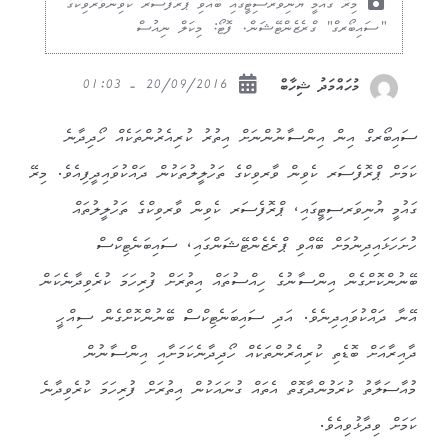
މިރޭ ގައުމީ ޔުނިވަރސިޓީގައި ބޭއްވި ޕްރޮފެސަރ ކެވިންވާރވިކްގެ
"ސައިބޯރގް" ގްރެޒެންޓޭޝަން. ފޮޓޯ: މިކަލް ނިއުސް
20/09/2016 - 01:03
މުހައްމަދު ޝިހާބް
ސައިބޯރގް އިން އިންސާނުންނަށް އިތުރު ކުރިއެރުންތަކެއް ހޯދިދާނެ
ކަމަށް ޕްރޮފެސަރ ކެވިން ވާރވިކްގެ ތަހުލީލުތަކުން ދައްކުވައިދީފިއެވެ. މިރޭ
ގައުމީ ޔުނިވަރސިޓީގައި، ޕްރޮފެސަރ ކެވިން ވާރވިކްގެ ތަހުލީލުތައް
ހުށަހަޅައިދިނުމަށް ބޭއްވި ޕްރެޒެންޓޭޝަންގައި، ސައިބަނެޓިކްސް
ބޭނުންކޮށްގެން އިންސާނުގެ ހިއްސުތައް އިތުރަށް ފުރިހަމަ ކުރެވިދާނެކަން
އޭނާ ދައްކުވައިދިނެވެ. އަދި ސައިބަނެޓިކްސް ބޭނުންކޮށްގެން ސިއްޙީ
ދާއިރާއަށް ބޮޑެތި ކުރިއެރުންތަކެއް ހޯދިދާނެކަމަށާއި އިންސާނުން
މުއާސަލާތު ކުރަމުންދާގޮތް އެތައް ގުނައަކުން އިތުރަށް ފުރިހަމަ ކުރެވިދާނެ
ކަމަށް ވިދާޅުވިއެވެ.