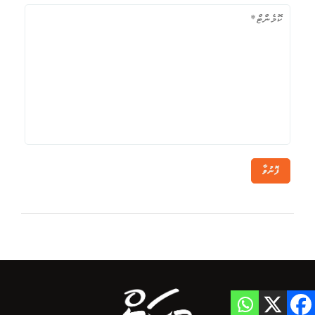
ފޮނުވާ