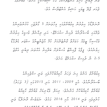
ވަނަ ލިބުނީ ކަށިމާ އެންޓްލާސްގެ ގަކޫ ޝިބަސްކީ އަށެވެ. މުބާރާތުގެ
ފެއަރ ޕްލޭ ޓީމަކީ ކަޝިމާ އެންޓްލާސް އެވެ.
ރޮނަލްޑޯގެ އިތުރުން މިމުބާރާތުގައި މިހާތަނަށް 5 ގޯލުޖެހި ކުޅުންތެރިންގެ
ތެރޭގައި ބާސެލޯނާގެ ލުއިން ސުއަރޭޒް، އަދި ލިއޮނެލް މެސީގެ އިތުރުން
މެކްސިކޯ ޓީމެއް ކަމަށްވާ މޮންޓެރޭއަށް ކުޅޭ އާޖެންޓީނާގެ ސެޒަރ ޑެލްގާޑޯ
ހިމެނެއެވެ. ފީފާގެ ޕޮއިންޓް އުސޫލަށް ބަލާއިރު އެއްވަނަ ލިބެނީ އެވްޖެ
2.5 ން ލުއިސް ސުއަރޭޒް އަށެވެ.
މިމުބާރާތް އެންމެ ގިނަ ފަހަރު ކާމިޔާބުކޮށްފައި ވަނީ ސްޕެއިންގެ
ބާސެލޯނާއެވެ. އެއީ 2009، 2011 އަދި 2015ގައި (3 ފަހަރު)
މުބާރާތް ކާމިޔާބުކޮށް ގެންނެވެ. ރިއަލް މެޑްރިޑަށް މުބާރާތް ކާމިޔާބު
ކުރެވިފައި ވަނީ 2014 އާއި 2016 ގައެވެ. ނަމަވެސް ރޮނަލްޑޯ ވަނީ