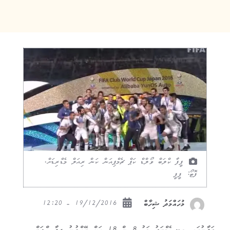
ފީފާ ކްލަބް ވޯލްޑް ކަޕް ޗެމްޕިއަން ކަން ރިއަލް މެޑްރިޑަށް.
ފޮޓޯ: ފީފީ
19/12/2016 - 12:20
މުހައްމަދު ޝިހާބް