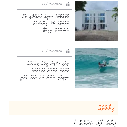
11/06/2026
ފުވައްމުލަކު ސިޓީގެ ޤުރުއާނާއި ބެހޭ
މަރުކަޒުގެ 90 އިންސައްތަ
މަސައްކަތް ނިމިއްޖެ
10/06/2026
ދިވެހި ސާފިން ލީގުގެ މިއަހަރުގެ
ފުރަތަމަ މުބާރާތް ފުވައްމުލަކު
ސިޓީގައި އަންނަ ބުދަ ދުވަހު ފެށެނީ
ޚިޔާލުތައް
ޚިޔާލު ފާޅު ކުރައްވާ !