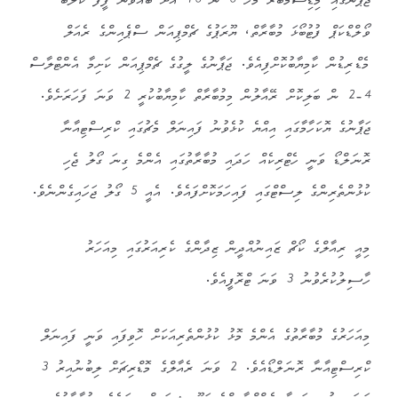
ޖަޕާނުގައި މިޑިސެމްބަރު މަހު 8 ން 18 އަށް ބޭއްވުނު ފީފާ ކްލަބް
ވޯލްޑްކަޕް ފުޓުބޯޅަ މުބާރާތް، ޔޫރަޕުގެ ޗެމްޕިއަން ސްޕެއިންގެ ރެއަލް
މެޑްރިޑުން ކާމިޔާބުކޮށްފިއެވެ. ޖަޕާނުގެ ލީގުގެ ޗެމްޕިއަން ކަށިމާ އެންޓްލާސް
4-2 ން ބަލިކޮށް ރޭއާލުން މިމުބާރާތް ކާމިޔާބުކުރީ 2 ވަނަ ފަހަރަށެވެ.
ޖަޕާނުގެ ޔޮކަހާމާގައި އިއްޔެ ކުޅެވުނު ފައިނަލް މެޗުގައި ކްރިސްޓިއާނާ
ރޮނަލްޑޯ ވަނީ ހެޓްރިކެއް ހަދައި މުބާރާތުގައި އެންމެ ގިނަ ގޯލު ޖެހި
ކުޅުންތެރިންގެ ލިސްޓްގައި ފައިހަމަކޮށްފައެވެ. އެއީ 5 ގޯލު ޖަހައިގެންނެވެ.
މިއީ ރިއާލްގެ ކޯޗް ޒައިނުއްދީން ޒިދާންގެ ކެރިއަރުގައި މިއަހަރު
ހާސިލުކުރެވުނު 3 ވަނަ ޓްރޮފީއެވެ.
މިއަހަރުގެ މުބާރާތުގެ އެންމެ މޮޅު ކުޅުންތެރިއަކަށް ހޮވިފައި ވަނީ ފައިނަލް
ކްރިސްޓިއާނާ ރޮނަލްޑޯއެވެ. 2 ވަނަ ރެއާލްގެ މޮޑްރިޗަށް ލިބުނުއިރު 3