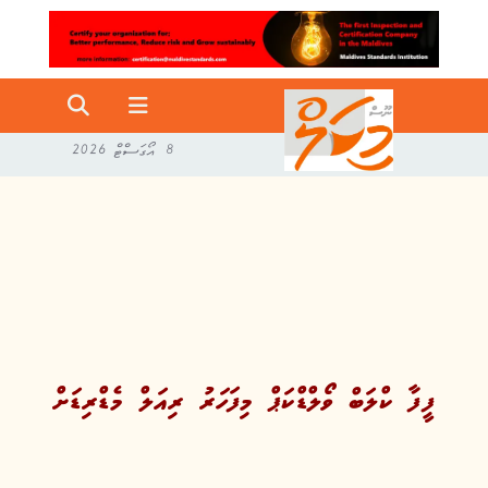
8 އޯގަސްޓް 2026
ފީފާ ކްލަބް ވޯލްޑްކަޕް މިފަހަރު ރިއަލް މެޑްރިޑަށް