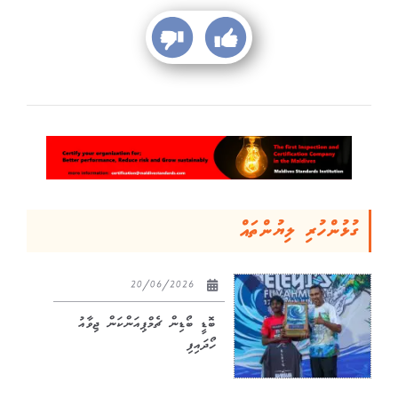
ގުޅުންހުރި ލިޔުންތައް
20/06/2026
ބޮޑީ ބޯޑިން ޗެމްޕިއަންކަން ޖިވާއު
ހޯދައިފި