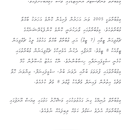
މިމުބާރަތް މެންޗެސްޓަރ ޔުނައިޓެޑްގައި ވެސް ކާމިޔާބުކޮށްފައެވެ.
މިމުބާރާތަކީ 2005 ވަނަ އަހަރުން ފެށިގެން ކޮންމެ އަހަރަކު ބާއްވާ
މުބާރާތެކެވެ. މިމުބާރާތުގައި ވާދަކުރަނީ ކޮންމެ ކޮންފެޑެރޭޝަނެއްގެ
ޗެމްޕިއަން ޓީމާއި (7 ޓީމު) އަދި މުބާރާތް ބާއްވާ ގައުމުގެ ލީގު ޗެމްޕިއަން
ޓީމާއެކު 8 ޓީމެވެ. ޔޫރަޕާއި ދެކުނު އެމެރިކާގެ ޗެމްޕިއަނުން މުބާރާތުގައި
ކުޅެނީ ސެމީފައިނަލާއި ހިސާބުންނެވެ. ނޮކް އައުޓު އުސޫލުން ކުޅޭ
މިމުބާރާތުގައި ފުރަތަމަ ބުރާއި ދެވަނަ ބުރު، ސެމީފައިނަލް، ތިންވަނަ ހޮވާ
މެޗުގެ އިތުރުން ފައިނަލް މެޗާއެކު ޖުމްލަ 8 މެޗު ކުޅެއެވެ.
މިމުބާރާތް ދުނިޔޭގެ ގިނަ ގައުމުތަކުގައި މަޝްހޫރު ކަމުގައި ވިޔަސް ޔޫރަޕުގައި
މިމުބާރާތަށް އެދެވެ ސަމާލު ކަމެއް ލިބިފައެއް ނުވެއެވެ.