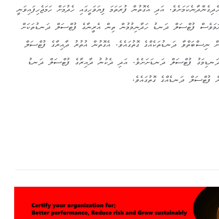
ިގެންދާނެކަމަށެވެ. އަދި އެގޮތުން ފުރަތަމަ ފިޔަވަހީގައި ހެދުމަށް ހަމަޖެހިފައިވަނީ
މަވެސް ފުޓްސަލް ދަނޑު ހަދާނިމުމުން ތިން އެރީނާގެ ފުޓްސަލް ދަނޑުތަކަށް
ަށް ނިސްބަތްވާ ދަނޑުތަކެއްގެ ގޮތުގައެވެ. އެގޮތުން އުތުރު ދާއިރާގެ ފުޓްސަލް
 ދަނޑިމަގު ފުޓްސަލް ދަނޑަށަށެވެ. އަދި ދެކުނު ދާއިރާގެ ފުޓްސަލް ދަނޑު
ން ފުޓްސަލް ދަނޑެއްގެ ގޮތުގައެވެ.