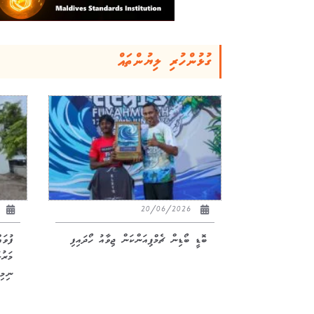
ގުޅުންހުރި ލިޔުންތައް
26
20/06/2026
ބޮޑީ ބޯޑިން ޗެމްޕިއަންކަން ޖިވާއު ހޯދައިފި
ފުވަ
ނިމިއ