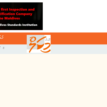
ޚަބ
8 އޯގަސްޓް 2026