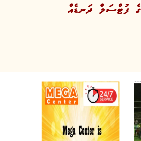
ުގެ ފުޓްސަލް ދަނޑެއް