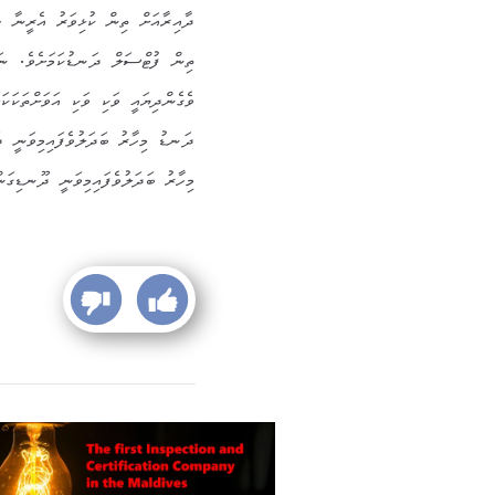
ދާއިރާއަށް ތިން ކުޅިވަރު އެރީނާ ހެދ
ތިން ފުޓްސަލް ދަނޑުކަމަށެވެ. ނަ
ވެގެންދިޔައީ ވަކި ވަކި އަވަށްތަކަކ
ދަނޑު މިހާރު ބަދަލުވެފައިމިވަނީ
މިހާރު ބަދަލުވެފައިމިވަނީ ދޫނޑިގަ