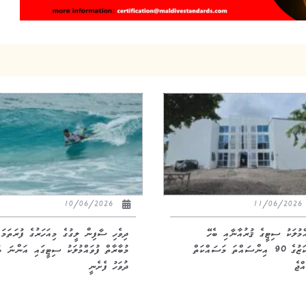
10/06/2026
11/06/20
އްމުލަކު ސިޓީގެ ޤުރުއާނާއި ބެހޭ
ދިވެހި ސާފިން ލީގުގެ މިއަހަރުގެ ފުރަތަމަ
މަރުކަޒުގެ 90 އިންސައްތަ މަސައްކަތް
މުބާރާތް ފުވައްމުލަކު ސިޓީގައި އަންނަ ބ
ްޖެ
ދުވަހު ފެށެނީ