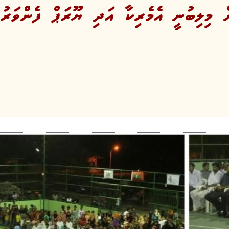
ށް މިލިބުނީ އެމެރިކާ އަދި ޔޫރަޕް ފެންވަރ