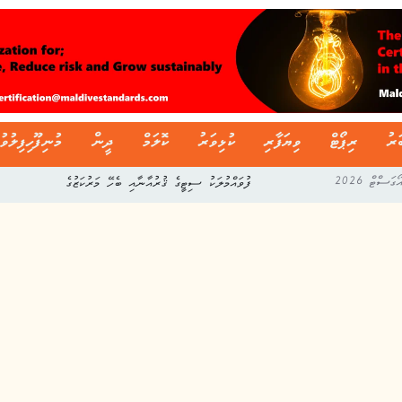
ަރު
ރިޕޯޓް
ވިޔަފާރި
ކުޅިވަރު
ކޮލަމް
ދީން
މުނިފޫހިފިލުވު
ފުވައްމުލަކު ސިޓީގެ ޤުރުއާނާއި ބެހޭ މަރުކަޒުގެ