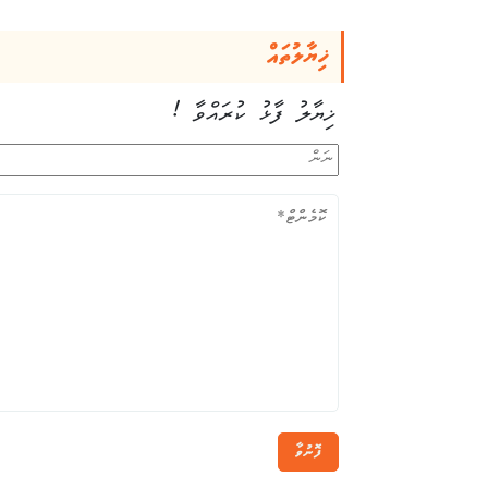
ޚިޔާލުތައް
ޚިޔާލު ފާޅު ކުރައްވާ !
ފޮނުވާ