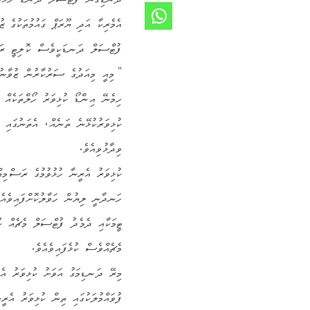
ދޫނޑިގަން ފުޓްސަލް ދަނޑު ހުޅުވުމު
އެމެރިކާ އަދި ޔޫރަޕް ގައުމުތަކުގެ 
ފުޓްސަލް ދަނޑަކީވެސް ކޮލިޓީ ރަނ
“މިއީ މިއަދުގެ ސަރުކާރުން ޒުވާނު
ހިމެނޭ އިންޑޯ ކުޅިވަރު ހޯލްތަކެއް 
ކުޅިވަރުކުޅޭނެ ތަނެއް، އެތަނުގައި ޓ
ވިދާޅުވިއެވެ.
ކުޅިވަރު އެރީނާ ހުޅުވުމުގެ ރަސްމިއ
ހަނދާނީ ލިޔުން ހަވާލުކޮށްފައިވެއެ
ޓީމަކާއި ދެމެދު ފުޓްސަލް މެޗެއް ކު
މެޗެއްވެސް ކުޅެފައިވެއެވެ.
މިރޭ ދަނޑިމަގު އަވަށު ކުޅިވަރު އެ
ފުވައްމުލަކުގައި ތިން ކުޅިވަރު އެރީ