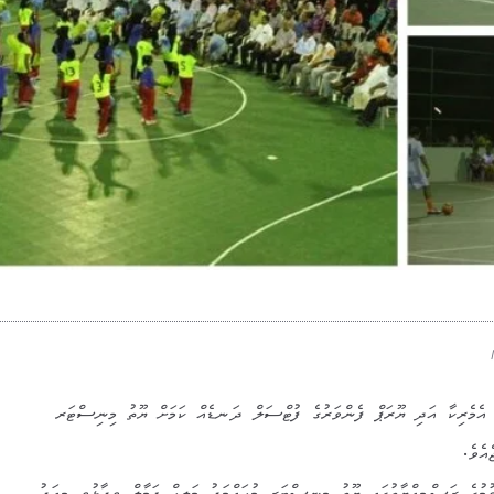
ީ އެމެރިކާ އަދި ޔޫރަޕް ފެންވަރުގެ ފުޓްސަލް ދަނޑެއް ކަމަށް ޔޫތު މިނިސްޓަރ
އެވެ.