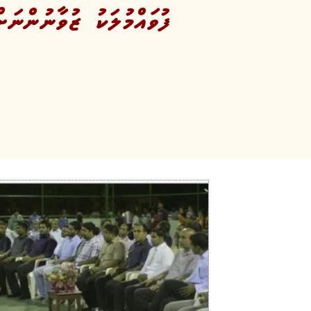
ފުވައްމުލަކު ޒުވާނުންނަ