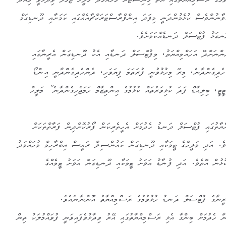
ގެ ރަސްމިއްޔާތުގައި ޔޫތު މިނިސްޓަރ މުހައްމަދު މަލީހް ޖަމާލް ވިދާޅުވީ މިއަދު
ޒުވާނުންވެސް ކުޅެމުންދަނީ މިފަދަ އިންފްރާސްޓަރަކްޗާއެއްގައި ކަމަށާއި ދޫނޑިގަމް
ގަޅު ފުޓްސަލް ދަނޑެއްކަމަށެވެ.
ންނަށްދޭ އަހައްމިއްޔަތު، މިފުޓްސަލް ދަނޑާއި އެކު ދޫނޑިގަން އެރީނާގައި
ހެދިގެންދާނެ، މިރޭ މިހުޅުވުނީ ފުރަތަމަ ފިޔަވަހި، ދެންހެދިގެންދާނީ އިންޑޯ
ީޓީ، ބިލިއާޑް ފަދަ ކުޅިވަރުތައް ކުޅުމުގެ އިންތިޒާމް ހަމަޖެހިގެންދާނެ” މަލީހް
ްޔާތުގައި ފުޓްސަލް ދަނޑު ހެދުމަށް އެހީތެރިކަން ފޯރުކޮށްދިން ފަރާތްތަކަށް
ވެ. އަދި މަލީހްގެ ޓީމަކާއި ދޫނޑިގަން ކައުންސިލް ރައީސް އިބްރާހިމް މުހައްމަދު
ޅުން އޮތެވެ. އަދި ފުނާޑު އަވަށު ޓީމަކާއި ދޫނޑިގަން އަވަށު ޓީމެއްގެ
ރީނާގެ ފުޓްސަލް ދަނޑު ހުޅުވުމުގެ ރަސްމިއްޔާތު އޮންނާނެއެވެ.
ނާ ހެދުމަށް ބިންގާ އެޅި ރަސްމިއްޔާތުގައި އޭރު ވިދާޅުވެފައިވަނީ ފުވައްމުލަކު ތިން