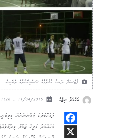
ފުޓްސަލް ދަނޑު ހުޅުވުމުގެ ރަސްމިއްޔާތުގެ ތެރެއިން
11/04/2015 - 11:28
އަހުމަދު ނިޖާހް
ފުވައްމުލަކު ޒުވާނުންނަށް މިލިބުނ
މުހައްމަދު މަލީހް ޖަމާލް ވިދާޅުވެއްޖެ