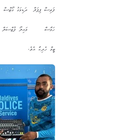
ފަތިސް ޕިޕަލް ދަޑިމަގު ގޯޓްސް
ހަމާސް މައިލޯ ފުޓްސަލް
ޓީމް ހެދިކާ އެވެ.