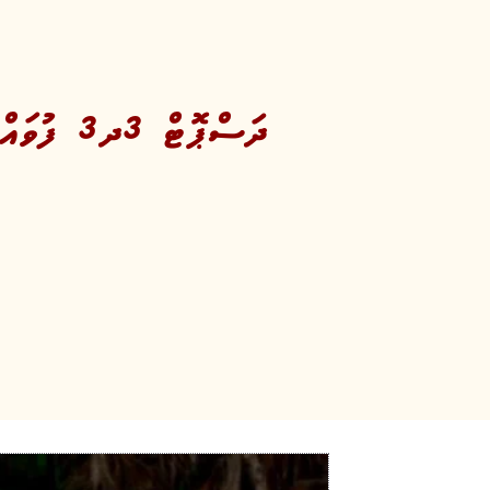
ދަސްޕޮޓް 3ދ3 ފުވައްމުލައް ސްޓްރީޓް ސޮކާ 2022 މުބާރާތް ފަށައިފި