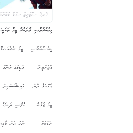
3ދ3 ސްޓްރީޓް ސޮކާ މުބާރާތުގެ ކުޅުން 2022
މިމުބާރާތުަގއި ވާދަކުރާ ޓީމު ތަކަކ
ޑީއެސްއާރުސީ ޓީމު ނެރެގަނޑޮ
އާޖެންޓީނާ ދަޑިމަގު ޔަންގް 
އެއްކަޅު ދޮން އައިޝޯސްކިލް
ޓީމު ޒުވާން އެފްސީ ދަޑިމަގު
ރެޑްބުލް ނޫހު އެން ބޯއިސ