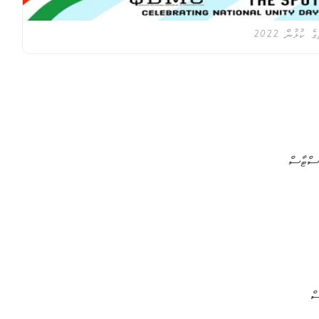
ީ:
ސްޓާސް
ް