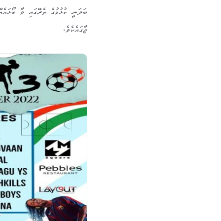
ބަލަނީ ކުޅުމުގެ ތެރޭގައި ވާ ބޯޅައެ
ޖާގައެކެވެ.