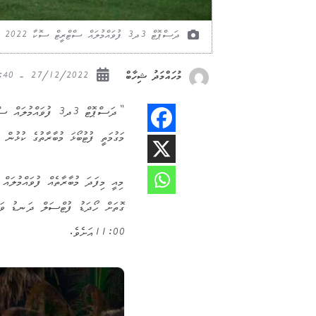
ދަސްޕޮޓް 3ދ3 ފުވައްމުލައް ސްޓްރީޓް ސޮކާ 2022 މުބާރާތުގެ ކުޅުން
27/12/2022 - 18:40
މުހައްމަދު ޝިހާބް
މަގުމަތީ ފުޓުބޯޅަ މުބާރާތުގެ ކުޅުން
މިއީ މިފަދަ މުބާރާތެއް ފުވައްމުލައ
11:00އަށެވެ.