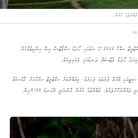
“ދަސްޕޮޓް 3ދ3 ފުވައްމުލައް ސްޓްރީޓް ސޮކާ 2022″ގެ ނަމުގައި ހޯދަޑު ސްޕޯޓްސް އިން އިންތިޒާމުކުރާ
 މިއަދު ހޯދަޑު ފުޓްސަލް ދަނޑުގައި ފަށައިފިއެވެ.
ް ސިޓީގައި ބާއްވާ ފުރަތަމަ ފަހަރެވެ. މިމުބާރާތަށް ސްޓްރީޓް ސޮކާއަށް ޚާއްސަވާ
ގޮތަށް ހޯދަޑު ފުޓްސަލް ދަނޑު ވަނީ ތައްޔާރުކޮށްފައެވެ. މުބާރާތުގެ ކުޅުން އޮންނަނީ ރޭގަނޑު 8:00އިން