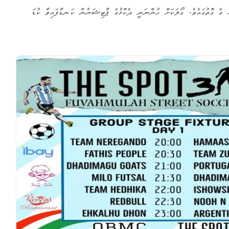
އް ގެ ގޮތުގައެވެ. ގޯލަކަށް ހުންނަނީ ދެކޮޅުގެ ޕާޓިޝަނުން ކަނޑާފައިވާ ކުޑަ