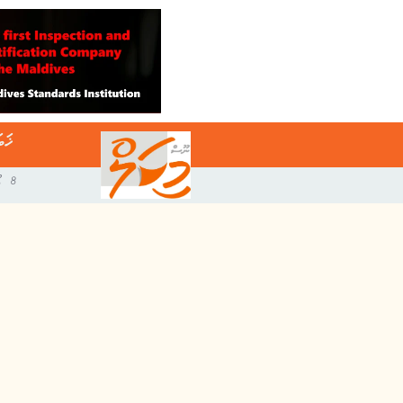
ޚަބ
8 އޯގަސްޓް 2026