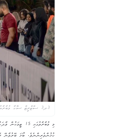
3ދ3 ސްޓްރީޓް ސޮކާ މުބާރާތުގެ ކުޅުން 2022
ކުޅުންތެރިންނެވެ. ބޯޅަ ބޭރުވާނޭ ރ