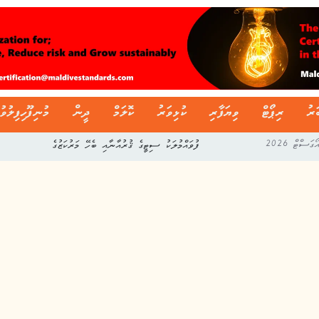
ަރު
ރިޕޯޓް
ވިޔަފާރި
ކުޅިވަރު
ކޮލަމް
ދީން
މުނިފޫހިފިލުވު
ދިވެހި ސާފިން ލީގުގެ މިއަހަރުގެ ފުރަތަމަ