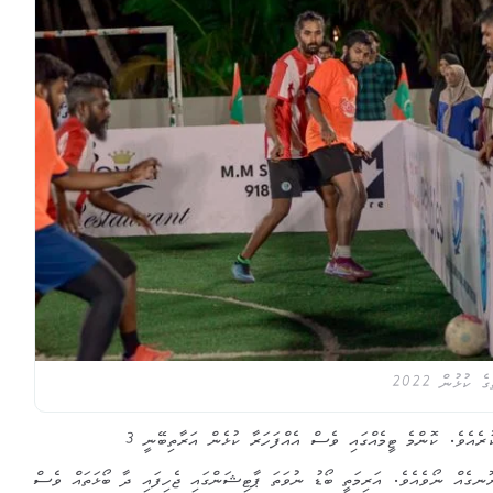
މި މުބާރާތުގައި 15 ޓީމަކުން ވާދަކުރެއެވެ. ކޮންމެ ޓީމެއްގައި ވެސް އެއްފަހަރާ ކުޅެން އަރާތިބޭނީ 3
ޮނގެއް ނޯވެއެވެ. އަރިމަތީ ބޯޑު ނުވަތަ ޕާޓިޝަންގައި ޖެހިފައި ދާ ބޯޅަތައް ވެސް