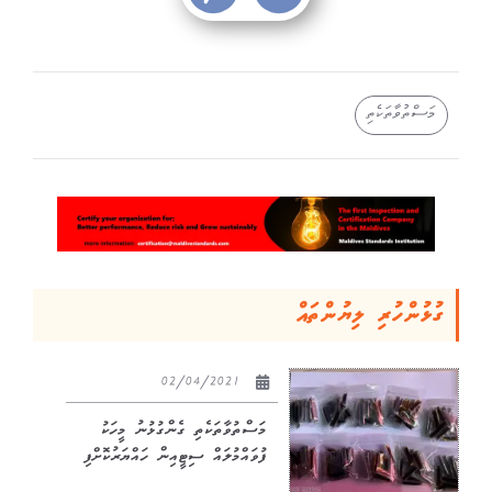
މަސްތުވާތަކެތި
ގުޅުންހުރި ލިޔުންތައް
02/04/2021
މަސްތުވާތަކެތި ގެންގުޅުނު މީހަކު
ފުވައްމުލައް ސިޓީއިން ހައްޔަރުކޮށްފި