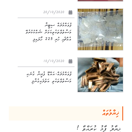
20/10/2020
ފުވައްމުލައް ސިޓީން
މަސްތުވާތަކެތިކަމަށް ޝައްކުކުރެވޭ
އެއްޗެހި ހުރި 225 ހޯދައިފި
10/10/2020
ފުވައްމުލައް-އައްޑޫ ފެރީން ގެނައި
މަސްތުވާތަކެތި އަތުލައިގެންފި
ޚިޔާލުތައް
ޚިޔާލު ފާޅު ކުރައްވާ !