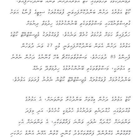
ދެމުންދާކަމުގެ ތުހުމަތުގައި ކޯޓު އަމުރެއްދަށުން ތަނެއް ބަންދުކޮށްފިއެވެ.
ކޯޓު އަމުރުގެ ދަށުން ބަންދުކޮށްފައިވަނީ ފުވައްމުލަކު ސިޓީގެ ފުނާޑު އަވަށު
ގުލިސްތާނުގޭގައި މަސްތުވާތަކެތި ބޭނުންކުރުމުގެ ހިދުމަތް ދިނުމަށް
ހަދާފައިވާ ކަމަށް ތުހުމަތު ކުރެވޭ ތަނެކެވެ. ފުވައްމުލަކު މެޖިސްޓްރޭޓް ކޯޓުގެ
އަމުރުގެ ދަށުން އެތަން ބަންދުކޮށްފައިވަނީ މުއީ 27 ވަނަ ދުވަހުން
ފެށިންގެ 85 ދުވަހަށެވެ. މަސްތުވާތަކެއްޗާ ބެހޭ ގާނޫނުގެ ދަށުން ނެރުނު
މި އަމުރަކީ، މަސްތުވާތަކެތި ބޭނުންކުރުމުގެ ހިދުމަތްދޭ ތަނެއް
ބަންދުކުރުމަށް ފުވައްމުލައް މެޖިސްޓްރޭޓް ކޯޓުން ނެރުނު ފުރަތަމަ އަމުރެވެ.
ކޯޓު އަމުރުގެ ދަށުން މިގޮތަށް ބަންދުކުރާ ތަންތަނަށް، އެ އަމުރުގެ
މުއްދަތުގައި ހުއްދަނެތި ވަދެނުކުމެ ހެދުމަކީ ކުށެކެވެ. އަދި މިފަދަ
ތަންތަނަށް ހުއްދައާ ނުލައި ވަންނަ ފަރާތްތަކާއި، އެ ތަންތަނަށް އެކި
ގޮތްގޮތުން ގެއްލުންދޭ ފަރާތްތަކާމެދު ގާނޫނީ ގޮތުން އެޅޭނެ އެންމެ ހަރުކަށި