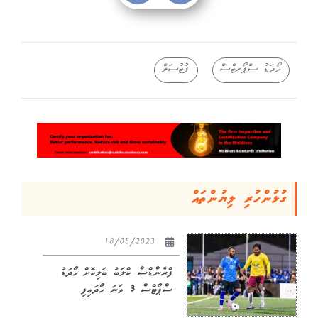
ހޯދަޑު ސްޕޯރޓްސް
ފުޓުސަލް
ގުޅުންހުރި ލިޔުންތައް
18/05/2023
ފްރެންޑްސް ކްލަބު ބަލިކޮށް ހޯދަޑު
ސްޕޯޓްސް 3 ވަނަ ހޯދައިފި