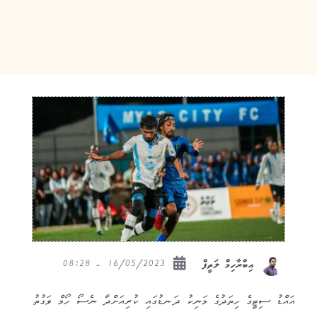
16/05/2023 - 08:28
އިބްރާހިމް ލަތީފް
އައްޑު ސިޓީގެ ހިތަދުގެ މަނިކު ދަނޑުގައި ކުރިއަށްދާ ނެސޯ ހޯމް ވަގުތު