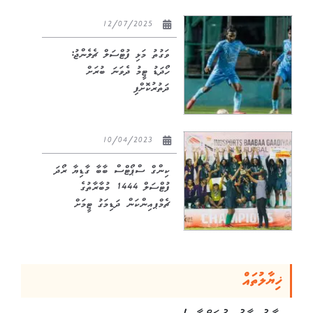
12/07/2025
ވަގުތު މަޅި ފުޓްސަލް ޗެލެންޖު:
ހޯދަޑު ޓީމު ދެވަނަ ބުރަށް
ދަތުރުކޮށްފި
10/04/2023
ކިންގް ސްޕޯޓްސް ބާބާ ގާޑިޔާ ރޯދަ
ފުޓްސަލް 1444 މުބާރާތުގެ
ޗެމްޕއިންކަން ދަޑިމަގު ޓީމަށް
ޚިޔާލުތައް