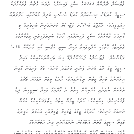
ފުޓްސަލް ޗެލެންޖެ 2023ގެ ސެމީ ފައިނަލްގެ ދެވަނަ މެޗުން ފުވައްމުލަކު
ސިޓީގެ ހޯދަޑަށް ނިސްބަތްވާ ހޯދަޑު އެސްސީ ބަލިވެ މުބާރާތާއި އަލްވަދާއު
ކިޔައިފިއެވެ. ރާއްޖޭގެ މަޝްހޫރު ފުޓްސަލް ކުޅުންތެރިން ބައިވެރިވާ މި
ފޯރިގަދަ މުބާރާތުގެ ސެމީ ފައިނަލުގައި ހޯދަޑު ބަލިވެފައިވަނީ މިމުބާރާތުގެ
ފެވަރިޓުގެ ގޮތުގައި ބެލެވިފައިވާ މައިލޯ ސިޓީ އެފްސީ އާއި ވާދަކޮށް 10-1
ލަޑުންނެވެ. ފުޓުސަލްގެ ފާހަގަކޮށްލެވޭ ގިނަ ތަރިންތަކަކާއިއެކު މައިލޯ
ސިޓީގެ ޓީމު ރޭގެ މެޗުން ފެނުނީ ވަރުގަދަ ކޮށެވެ. މެޗު ފެށިގެން މާގިނަ
އިރެއްނުވެ މައިލޯ ޓީމުން ލީޑުނެގިއެވެ. ހޯދަޑު ޓީމަށް ރަގަޅަށް މެޗުގެ
ތެރެއަށް ނުވަދެވި އުޅެނިކޮށް އިތުރު ދެ ގޯލްޖަހާ މައިލޯ ސިޓީއިން ލީޑު
ފުޅާކުރިއެވެ. މިއާއިއެކު، ހޯދަޑު ޓީމުން އިތުރު ހިތްވަރަކާއިއެކު ކުޅުން
ރަނގަޅު ކުރިއެވެ. ހޯދަޑުގެ ޓީމުގެ ޖުމައިލް ޖަމީލްއާއި އަހުމަދު ހަމީދުގެ
މައިލޯ ސިޓީގެ ގޯލަށް އަމާޒުކޮށް ނުރައްކާތެރި ގިނަ ހަމަލާތަކެއް
އުފެއްދިނަމަވެސް ގޯލެއް ކާމިޔާބުކުރެވޭ ގޮތެއްނުވިއެވެ. އޭގެ ފަހުންވެސް،