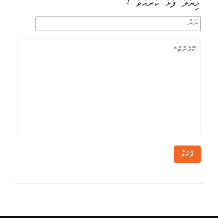
ޚިޔާލު ފާޅު ކުރައްވާ !
ފޮނުވާ