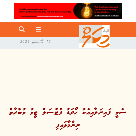
10 އޯގަސްޓް 2026
ސެމީ ފައިނަލާއިއެކު ހޯދަޑު ފުޓްސަލް ޓީމު މުބާރާތް
ނިންމާލައިފި