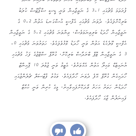
ހޯދަޑު ސްޕޯޓްސް މި މުބާރާތުގައި ކުޅުނު މެޗުތަކަށް ބަލާއިރު އެންމެ
ފުރަތަމަ މެޗުގައި 1-3 ގެ ނަތީޖާއިން ވަނީ ޑީސީ ސްޕޯޓްސް ކުލަބު
ބަލިކޮށްފައެވެ. ދެވަނަ މެޗުގައި އެފްސީ އުސްގަނޑަ އަތުން 2-0 ގެ
ނަތީޖާއިން ހޯދަޑު ބަލިވިނަމަވެސް، ތިންވަނަ މެޗުގައި 2-5 ގެ ނަތީޖާއިން
އެފްސީ މޫލެކެޑެ އަތުން ވަނީ ހޯދަޑު މޮޅުވެފައެވެ. ހަތަރުވަނަ މެޗުގައި 0-
3 ގެ ނަތީޖާއިން ޓޮޕް ބްރަދާސް ބަލިކޮށް، ގުރޫޕް ސްޓޭޖުގެ ފަހު މެޗުގައި
ޔުނައިޓެޑް މައިލޯ އަތުން އެއްވަރުވެ، އެޓީމު ވަނީ ޖުމުލަ 10 ޕޮއިންޓް
ހޯދައިގެން ގުރޫޕް އޭފެ ދެވަނަ ހޯދާފައެވެ. ވަގުތު ފުޓްސަލް ޗެލެންޖުގައި
ހޯދަޑުން ހަތަރު އަހަރު ވާދަކޮށްފައިވާއިރު، މީގެ ކުރިން ވަނީ ކުއާޓާ
ފައިނަލުން ޖާގަ ހޯދާފައެވެ.