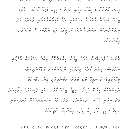
އިތުރު ގޯލުތައް ފެނިގެން ދިޔައީ މައިލޯ ސިޓީގެ ފަރާތުންނެވެ. ހޯދަޑު
ޓީމުން ކާމިޔާބު ކުރެވުނު ހަމައެކަނި ލަޑު ކާމިޔާބުކުރެވުނީ ފުރަތަމަ ހާފު
ނިމެންދަނިކޮށް ލިބުނު ކޯނަރަކުން ޓީމުގެ ޖާޒީ ނަމްބަރ 7 މުހައްމަދު
އިމްރާނަށެވެ.
ދެވަނަ ހާފުގައިވެސް ހޯދަޑު ޓީމުން ހިތްވަރުކޮށް އިތުރު ހަމަލާތައް އުފެއްދި
ނަމަވެސް، އިތުރު ގޯލެއް މިހާފުގައި ކާމިޔާބުކުރެވޭ ގޮތެއްނުވިއެވެ.
މިހާފުގައިވެސް ނަތީޖާ ބޯޑު ބަދަލުކުރަމުންދިޔައީ ގިނަ ފުޓްސަލް
ތަރިންތަކެއް ހިމެނޭ މައިލޯ ސިޓީގެ ޓީމުންނެވެ. ސެމީ ފައިނަލްގެ މިފޯރިގަދަ
މެޗު ނިމުނީ 10-1 ލަޑުންނެވެ. މެޗުގެ މޮޅު ކުޅުންތެރިޔަކަށް ހޮވިފައިވަނީ
މައިލޯ ސިޓީ އެފްސީގެ ކީޕަރ އިބްރާހިމް ނާޖިހްއެވެ.