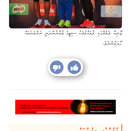
ޖޫނިއާ ލެވެލްގައި ފުވައްމުލަކު ސިޓީގެ ޒުވާނުންދަނީ ރަންވަނަތައް
ހޯދަމުންނެވެ.