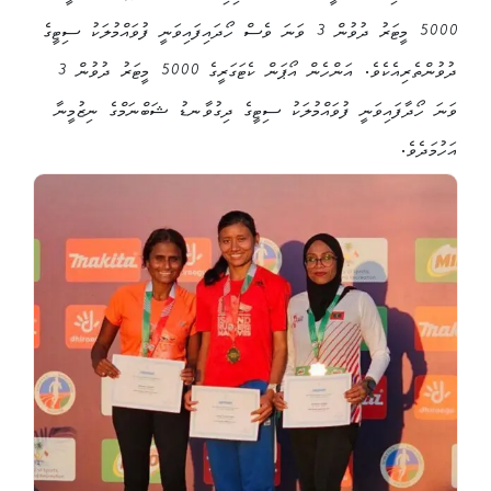
5000 މީޓަރު ދުވުން 3 ވަނަ ވެސް ހޯދައިފައިވަނީ ފުވައްމުލަކު ސިޓީގެ
ދުވުންތެރިއެކެވެ. އަންހެން އޯޕަން ކެޓަގަރީގެ 5000 މީޓަރު ދުވުން 3
ވަނަ ހޯދާފައިވަނީ ފުވައްމުލަކު ސިޓީގެ ދިގުވާނޑު ޝަބްނަމްގެ ނިޒުމީނާ
އަހުމަދެވެ.