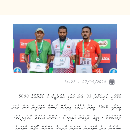
07/09/2024 - 14:22
މާލޭގައި ކުރިއަށްދާ 33 ވަނަ ގައުމީ އެތުލެޓިކްސް މުބާރާތުގެ 5000
މީޓަރާއި 1500 މީޓަރު ދުވުމުގެ ފިރިހެން މާސްޓާ ކެޓަގަރީން ރަން މެޑަލް
ފުވައްމުލަކު ސިޓީގެ ދޫޑިގަން އައިރިސް ސުނާން އަހުމަދު ހޯދައިފިއެވެ.
ސުނާނު މިދެ ކެޓަގަރީން އެއްވަނަ ހޯދިއިރު އަންހެން އޯޕަން ކެޓަގަރީގެ