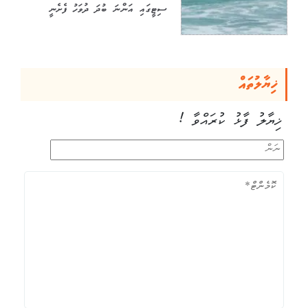
ސިޓީގައި އަންނަ ބުދަ ދުވަހު ފެށެނީ
ޚިޔާލުތައް
ޚިޔާލު ފާޅު ކުރައްވާ !