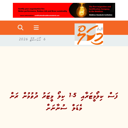
6 އޯގަސްޓް 2026
ފަސް ކިލޯމީޓަރާއި 1.5 ކިލޯ މީޓަރު ދުވުމުން ރަން
މެޑަލް ސުނާނަށް