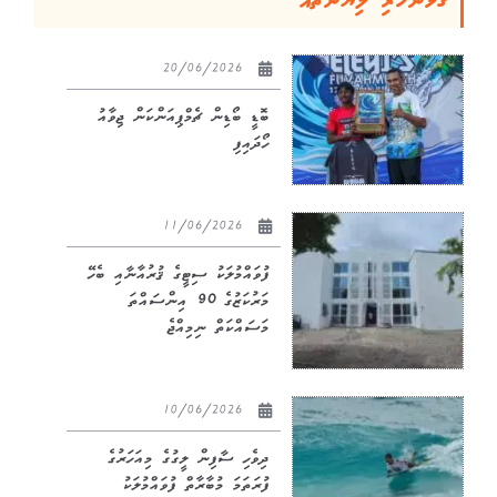
ގުޅުންހުރި ލިޔުންތައް
20/06/2026
ބޮޑީ ބޯޑިން ޗެމްޕިއަންކަން ޖިވާއު
ހޯދައިފި
11/06/2026
ފުވައްމުލަކު ސިޓީގެ ޤުރުއާނާއި ބެހޭ
މަރުކަޒުގެ 90 އިންސައްތަ
މަސައްކަތް ނިމިއްޖެ
10/06/2026
ދިވެހި ސާފިން ލީގުގެ މިއަހަރުގެ
ފުރަތަމަ މުބާރާތް ފުވައްމުލަކު