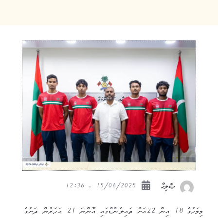
15/06/2025 - 12:36
ޞާލިޙް
މިމަހުގެ 18 އިން 22އަށް ތައިލެންޑްގައި އޮންނަ 21 އަހަރުން ދަށުގެ