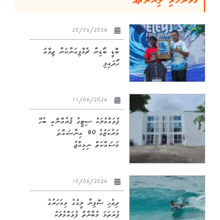
ގުޅުންހުރި ލިޔުންތައް
20/06/2026
ބޮޑީ ބޯޑިން ޗެމްޕިއަންކަން ޖިވާއު
ހޯދައިފި
11/06/2026
ފުވައްމުލަކު ސިޓީގެ ޤުރުއާނާއި ބެހޭ
މަރުކަޒުގެ 90 އިންސައްތަ
މަސައްކަތް ނިމިއްޖެ
10/06/2026
ދިވެހި ސާފިން ލީގުގެ މިއަހަރުގެ
ފުރަތަމަ މުބާރާތް ފުވައްމުލަކު