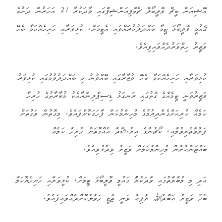
އޭޝިއަން ބީޗް ވޮލީބޯލް ޗެމްޕިއަންޝިޕްގައި ވާދަކުރާ 21 އަހަރުން ދަށުގެ
ޤައުމީ ވޮލީބޯޅަ ޓީމާ ބައްދަލުކުރަައްވައި އެޓީމަށް، ކުޅިވަރާއި ހަށިހެޔޮކަމާ ބެހޭ
ވަޒީރު ހިތްވަރުދެއްވައިފިއެވެ.
ކުޅިވަރާއި ހަށިހެޔޮކަމާ ބެހޭ ވުޒާރާގައި ބޭއްވުނު މި ބައްދަލުވުމުގައި ކުޅިވަރު
ވަޒީރުވަނީ ޓީމެއްގެ ގޮތުގައި ރަނގަޅު ޑިސިޕްލިންއާއެކު މުބާރާތުގެ ހުރިހާ
ކަމެއް ކުރިއަށްގެންދިޔުމުގެ މުހިންމުކަން ފާހަގަކޮށްފައެވެ. މިގޮތުން ވަގުތަށް
ފަރުވާތެރިވުމާއި، ކޯޗުންގެ އިރުޝާދާ އެއްގޮތަށް ހުރިހާ ކަމެއް
ބައްޓަންކުރުން މުހިންމުކަމަށް ވަޒީރު ވިދާޅުވިއެވެ.
އަދި މި މުބާރާތުގައި ވާދަކުރުާ ގައުމީ ވޮލީބޯޅަ ޓީމަށް، ކުޅީވަރާއި ހަށިހެޔޮކަމާ
ބެހޭ ވަޒީރު ޢަބްދުﷲ ރާފިޢު ވަނީ ޖާޒީ ހަވާލުކޮށްދެއްވައިފައެވެ.