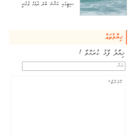
ސިޓީގައި އަންނަ ބުދަ ދުވަހު ފެށެނީ
ޚިޔާލުތައް
ޚިޔާލު ފާޅު ކުރައްވާ !