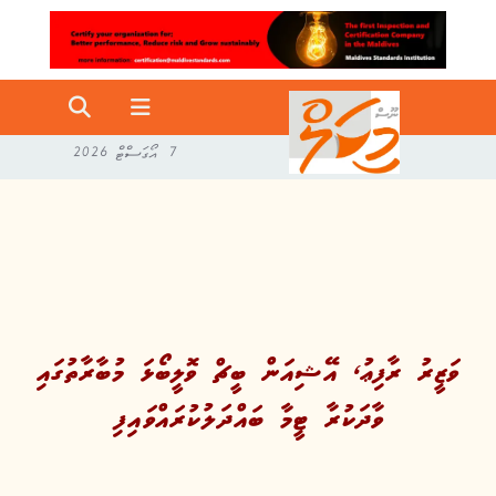
7 އޯގަސްޓް 2026
ވަޒީރު ރާފިޢު، އޭޝިއަން ބީޗް ވޮލީބޯޅަ މުބާރާތުގައި
ވާދަކުރާ ޓީމާ ބައްދަލުކުރައްވައިފި