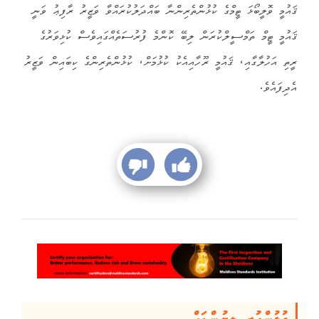
ޤައުމީ ވޮލީބޯޅަ ޓީމްގެ ކުޅުންތެރިންނާ ބައްދަލުކުރައްވާ ވަޒީރު ރާފިޢު ވަނީ
ޤައުމީ ޓީމް ތަމްސީލްކުރަން ލިބޭ ކޮންމެ ފުރުސަތެއްގައިވެސް ކުޅިވަރުގެ
ރީތި އަހުލާގާއި، ޤައުމީ ރޫހާއިއެކު ކުޅުމަށް، ކުޅުންތެރިންގެ ކިބައިން ވަޒީރު
އެދިފައެވެ.