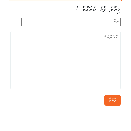
ޚިޔާލު ފާޅު ކުރައްވާ !
ފޮނުވާ