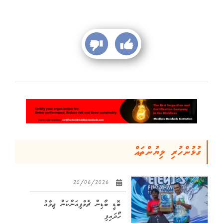
ގުޅުންހުރި ލިޔުންތައް
20/06/2026
ބޮޑީ ބޯޑިން ޗެމްޕިއަންކަން ޖިވާއު
ހޯދައިފި