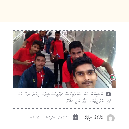
އޭޝިއަން ޔޫތު އެތްލެޓިކްސް ޗެމްޕިއަންޝިޕަށް މިއަދު ދޯހާ އަށް
ފުރި އެތުލީޓުން. ފޮޓޯ އަލީ ޝާމް
06/05/2015 - 10:02
އަހުމަދު ނިޖާހް