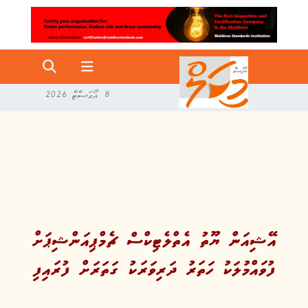
8 އޯގަސްޓް 2026
އޭޝިއަން ޔޫތު އެތްލެޓިކްސް ޗެމްޕިއަންޝިޕަށް
ފުވައްމުލަކު ހަތަރު ދަރިވަރަކު ގަތަރަށް ފުރައިފި