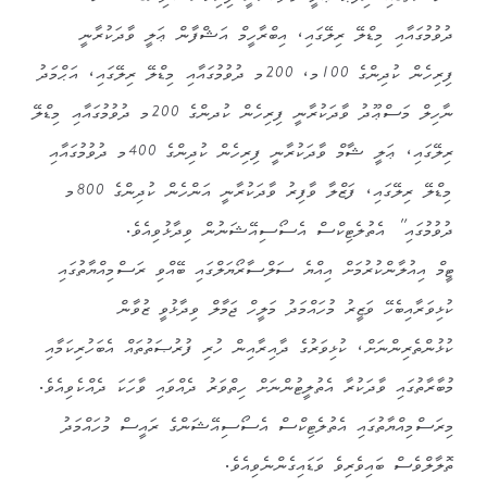
ދުވުމުގައާއި މިޑްލޭ ރިލޭގައި، އިބްރާހީމް އަޝްފާން ޢަލީ ވާދަކުރާނީ
ފިރިހެން ކުދިންގެ 100މ، 200މ ދުވުމުގައާއި މިޑްލޭ ރިލޭގައި، އަޙްމަދު
ނާހިލް މަސްޢޫދު ވާދަކުރާނީ ފިރިހެން ކުދންގެ 200މ ދުވުމުގައާއި މިޑްލޭ
ރިލޭގައި، ޢަލީ ޝާމް ވާދަކުރާނީ ފިރިހެން ކުދިންގެ 400މ ދުވުމުގައާއި
މިޑްލޭ ރިލޭގައި، ފަޒްލާ ވާފިރު ވާދަކުރާނީ އަންހެން ކުދިންގެ 800މ
ދުވުމުގައި” އެތުލެޓިކްސް އެސޯސިއޭޝަނުން ވިދާޅުވިއެވެ.
ޓީމް އިއުލާންކުރުމަށް އިއްޔެ ސަލްސާރޯޔަލްގައި ބޭއްވި ރަސްމިއްޔާތުގައި
ކުޅިވަރާއިބެހޭ ވަޒީރު މުހައްމަދު މަލީހް ޖަމާލް ވިދާޅުވީ ޒުވާން
ކުޅުންތެރިންނަށް، ކުޅިވަރުގެ ދާއިރާއިން ހުރި ފުރުޞަތުތައް އެބަހުރިކަމާއި
މުބާރާތުގައި ވާދަކުރާ އެތުލީޓުންނަށް ހިތްވަރު ދެއްވައި ވާހަކަ ދެއްކެވިއެވެ.
މިރަސްމިއްޔާތުގައި އެތުލެޓިކްސް އެސޯސިއޭޝަންގެ ރައީސް މުހައްމަދު
ތޮލާލްވެސް ބައިވެރިވެ ވަޑައިގެންނެވިއެވެ.