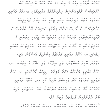
ގަތަރުގެ ދޯހާގައި މިމަހު 8 އިން 11 އަށް ބާއްވާ އޭޝިއަން ޔޫތު
އެތްލެޓިކްސް ޗެމްޕިއަންޝިޕް ދިވެހިރާއްޖޭގެ ގައުމީޓީމްގައި ޏ.އަތޮޅު ތައުލީމީ
މަރުކަޒުގެ ހަތަރު ދަރިވަރުން ހިމެނި ޓީމާއި އެކު މިއަދު ފުރައިފިއެވެ.
އެތުލެޓިކްސް އެސޯސިއޭޝަނުން ވިދާޅުވީ އޭޝިއަން ޔޫތު އެތުލެޓިކްސް
ޗެމްޕިއަންޝިޕްގައި ވާދަކުރާ ގައުމީ އެތުލެޓިކްސް ޓީމްގައި ހިމެނެނީ 5
އެތުލީޓުންނާއި 2 ކޯޗުން އަދި މެނޭޖަރެއް ކަމަށެވެ. އެތުލީޓުންގެ ގޮތުގައި
ހިމެނެނީ ޏ. އަތޮޅު ތަޢުލީމީ މަރުކަޒުގެ އިބްރާހީމް އަޝްފާން ޢަލީ،
އަޙްމަދު ނާހިލް މަސްޢޫދު، ޢަލީ ނިފާޙް، ޢަލީ ޝާމް ގެ އިތުރުން ގދ.
އަތޮޅު ތައުލީމީ މަރުކަޒުގެ ފަޒްލާ ވާފިރެވެ. މިޓީމްގެ ކޯޗުންނަކީ ޏ. އަތޮޅު
ތަޢުލީމީ މަރުކަޒުގެ ކޯޗް ޢާއިޝަތު ނާދިޔާ އާއި ގދ. އަތޮޅު ތަޢުލީމީ
މަރުކަޒުގެ ކޯޗް ޙުސައިން ރައުހަތު ގުދުރަތުﷲ އެވެ. މެނޭޖަރަކީ ކުރީގެ
ބާރު ދުވުންތެރިޔާ މުޙައްމަދު ޢާމިރު އެވެ.
“މުބާރާތުގައި ނިފާޙް ޢަލީ ވާދަކުރާނީ ފިރިހެން ކުދިންގެ 100މ