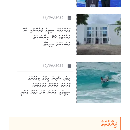
11/06/2026
ފުވައްމުލަކު ސިޓީގެ ޤުރުއާނާއި ބެހޭ
މަރުކަޒުގެ 90 އިންސައްތަ
މަސައްކަތް ނިމިއްޖެ
10/06/2026
ދިވެހި ސާފިން ލީގުގެ މިއަހަރުގެ
ފުރަތަމަ މުބާރާތް ފުވައްމުލަކު
ސިޓީގައި އަންނަ ބުދަ ދުވަހު ފެށެނީ
ޚިޔާލުތައް