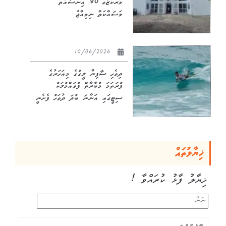
މަރުކަޒުގެ 90 އިންސައްތަ
މަސައްކަތް ނިމިއްޖެ
10/06/2026
ދިވެހި ސާފިން ލީގުގެ މިއަހަރުގެ
ފުރަތަމަ މުބާރާތް ފުވައްމުލަކު
ސިޓީގައި އަންނަ ބުދަ ދުވަހު ފެށެނީ
ޚިޔާލުތައް
ޚިޔާލު ފާޅު ކުރައްވާ !