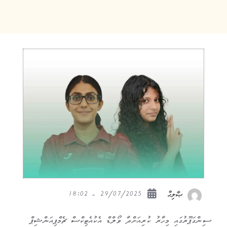
29/07/2025 - 18:02
ޞާލިޙް
ސިންގަޕޫރުގައި މިހާރު ކުރިއަށްދާ ވޯލްޑް އެކުއެޓިކްސް ޗެމްޕިއަންޝިޕް