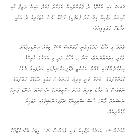
2025 ގައި ރާއްޖޭގެ ދެ ފެތުންތެރިން ކަމަށްވާ މެރަލް އައިން ލަޠީފް އާއި
އާމިނަތު ތަޒްކިޔާ މިރުސާދު (ތަޒްކީ) ލޯންގް ކޯސް ކެޓަގަރީގެ ދެ ގައުމީ
ރެކޯޑެއް ހަދައިފިއެވެ.
މެރަލް މި ރެކޯޑު ހަދާފައިވަނީ ވޯމަންސް 200 މީޓަރު އިންޑިވިޖުއަލް
މެޑްލީ އިވެންޓުންނެވެ. އޭނާ މި ރެކޯޑު ހެދީ މި އަހަރުގެ ކުރީކޮޅު
އިންގްލެންޑްގައި ޑެވޮން ކައުންޓީ ޗެމްޕިއަންޝިޕްގައި ހަދާފައިވާ ރެކޯޑު
މުގުރާލާފައެވެ. މެރަލް ވަނީ މިދިޔަ އަހަރުވެސް ގައުމީ ރެކޯޑެއް ހަދާފައެވެ.
ނަމަވެސް އެ ރެކޯޑު މިދިޔަ އަހަރު ސްރީލަންކާ ނެޝަނަލް އެންޑް ޖޫނިއާ
ނެޝަނަލް ލޯންގް ކޯސް ސްވިމިންގް ޗެމްޕިއަންޝިޕްގައި ތަޒްކިޔާ
މުގުރާލިއެވެ.
އުމުރުން 14 އަހަރުގެ ތަޒްކިޔާ ވަނީ ވުމަންސް 100 މީޓަރު ބެކްސްޓްރޯކް