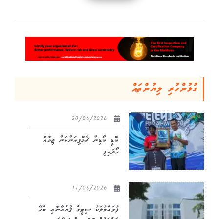
ގުޅުންހުރި ލިޔުންތައް
20/06/2026
ބޮޑީ ބޯޑިން ޗެމްޕިއަންކަން ޖިވާއު
ހޯދައިފި
11/06/2026
ފުވައްމުލަކު ސިޓީގެ ޤުރުއާނާއި ބެހޭ