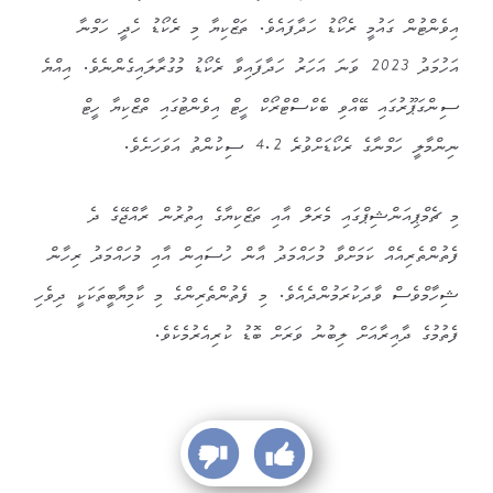
އިވެންޓުން ގައުމީ ރެކޯޑު ހަދާފައެވެ. ތަޒްކިޔާ މި ރެކޯޑު ހެދީ ހަމްނާ
އަހުމަދު 2023 ވަނަ އަހަރު ހަދާފައިވާ ރެކޯޑު މުގުރާލައިގެންނެވެ. އިއްޔެ
ސިންގަޕޫރުގައި ބޭއްވި ބެކްސްޓްރޯކް ހީޓް އިވެންޓުގައި ތްޒްކިޔާ ހީޓް
ނިންމާލީ ހަމްނާގެ ރެކޯޑަށްވުރެ 4.2 ސިކުންތު އަވަހަށެވެ.
މި ޗެމްޕިއަންޝިޕްގައި މެރަލް އާއި ތަޒްކިޔާގެ އިތުރުން ރާއްޖޭގެ ދެ
ފެތުންތެރިއެއް ކަމަށްވާ މުހައްމަދު އާން ހުސައިން އާއި މުހައްމަދު ރިހާން
ޝިހާމްވެސް ވާދަކުރަމުންދެއެވެ. މި ފެތުންތެރިންގެ މި ކާމިޔާބީތަކަކީ ދިވެހި
ފެތުމުގެ ދާއިރާއަށް ލިބުނު ވަރަށް ބޮޑު ކުރިއެރުމެކެވެ.