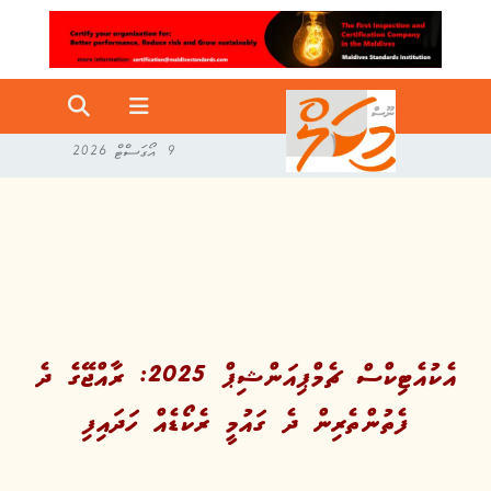
9 އޯގަސްޓް 2026
އެކުއެޓިކްސް ޗެމްޕިއަންޝިޕް 2025: ރާއްޖޭގެ ދެ
ފެތުންތެރިން ދެ ގައުމީ ރެކޯޑެއް ހަދައިފި