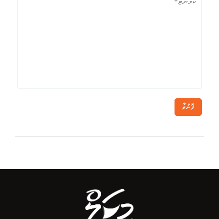
ފޮނުވާ