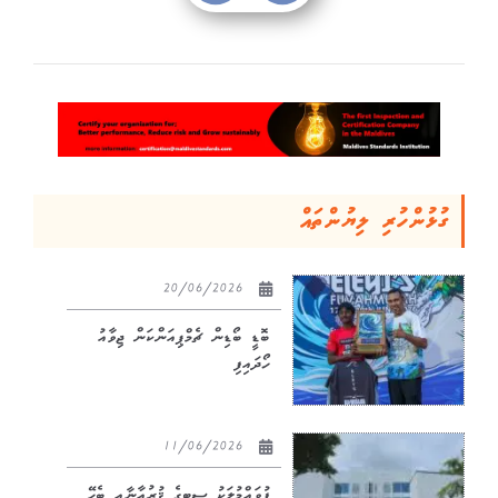
ގުޅުންހުރި ލިޔުންތައް
20/06/2026
ބޮޑީ ބޯޑިން ޗެމްޕިއަންކަން ޖިވާއު
ހޯދައިފި
11/06/2026