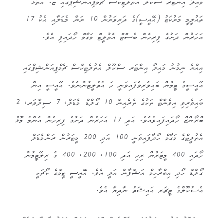
މައިލޯ އިންޓަރ ސްކޫލް އެތުލެޓިކްސް ޗެމްޕިއަންޝިޕްގައި ޏ. އަތޮޅު
ތައުލީމީ މަރުކަޒު (އޭއީސީ)ގެ ދަރިވަރުން 10 ރަން މެޑަލާއި އެކު 17
އަހަރުން ދަށުގެ ފިރިހެން ބެސްޓް އެތުލީޓް މަގާމް ހޯދައިފި އެވެ.
އިއްޔެ ނިމުނު މައިލޯ އިންޓަރ ސްކޫލް އެތުލެޓިކްސް ޗެމްޕިއަންޝިޕްގައި
އޭއީސީގެ ޓީމުން ބައިވެރިވެފައިވަނީ ހަ އެތުލީޓުންނެވެ. އޭއީސީ އިން
ބައިވެރިވި އިވެންޓް ތަކުގެ ތެރެއިން 10 ގޯލްޑް މެޑަލް، 7 ސިލްވަރ، 2
ބްރޯންޒް ހޯދައިފައިވެއެވެ. އަދި 17 އަހަރުން ދަށުގެ ފިރިހެން އެންމެ މޮޅު
އެތުލީޓްގެ މަގާމް ހޯދާފައިވަނީ 100 އަދި 200 މީޓަރުން ރަންމެޑަލް
ހޯދައި 400 މީޓަރުން ރިހި އަދި 100، 200، 400 ގެ ރިލޭޓީމުން
ގޯލްޑް ހޯދި އިބްރާހިމް އަޝްފާން އަލީ އެވެ. އޭއީސީ ޓީމްގެ ކޯޗަކީ
އެސުކޫލްގެ ޓީޗަރ އައިޝަތު ނާދިޔާ އެވެ.