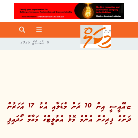
8 އޯގަސްޓް 2026
ޏ.އޭއީސީ އިން 10 ރަން މެޑަލާއި އެކު 17 އަހަރުން
ދަށުގެ ފިރިހެން އެންމެ މޮޅު އެތުލީޓްގެ މަގާމް ހޯދައިފި