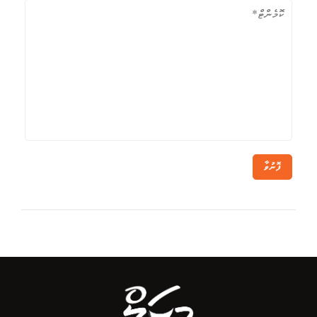
ފޮނުވާ