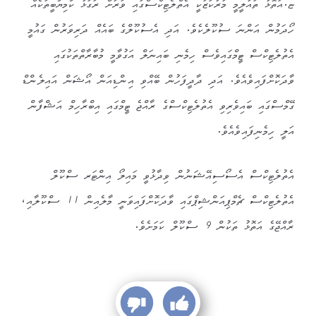
ޏ.އަތޮޅު ތައުލީމީ މަރުކަޒަކީ އެތްލެޓިކްސްގައި ވަރަށް ރަގަޅު ކާމިޔާބީތަކެއް
ހޯދަމުން އަންނަ ސުކޫލެކެވެ. އަދި އެސުކޫލްގެ ބައެއް ދަރިވަރުން ގައުމީ
އެތުލެޓިކްސް ޓީމްގައިވެސް ހިމެނި ބައިނަލް އަގުވާމީ މުބާރާތްތަކުގައި
ވާދަކޮށްފައިވެއެވެ. އަދި ދާދީފަހުން ބޭއްވި އިންޑިއަން އޯޝަން އައިލެންޑް
ގޭމްސްގައި ބައިވެރިވި އެތުލެޓިކްސްގެ ރާއްޖެ ޓީމްގައި އިބްރާހިމް އަޝްފާން
އަލީ ހިމެނިފައިވެއެވެ.
އެތުލެޓިކްސް އެސޯސިއޭޝަނުން ވިދާޅުވީ މައިލޯ އިންޓަރ ސްކޫލް
އެތުލެޓިކްސް ޗެމްޕިއަންޝިޕްގައި ވާދަކޮށްފައިވަނީ މާލެއިން 11 ސްކޫލާއި،
ރާއްޖޭގެ އަތޮޅު ތަކުން 9 ސްކޫލް ކަމަށެވެ.