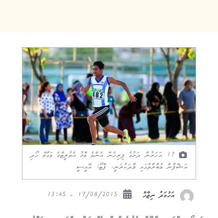
17 އަހަރުން ދަށުގެ ފިރިހެން އެންމެ މޮޅު އެތުލީޓްގެ މަގާމް ހޯދި
އަޝްފާން މުބާރާތުގައި ވާދަކުރަނީ. ފޮޓޯ: އޭއީސީ
17/08/2015 - 13:45
އަހުމަދު ނިޖާހް