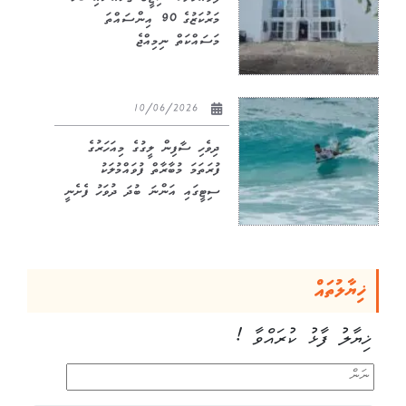
ފުވައްމުލަކު ސިޓީގެ ޤުރުއާނާއި ބެހޭ
މަރުކަޒުގެ 90 އިންސައްތަ
މަސައްކަތް ނިމިއްޖެ
10/06/2026
ދިވެހި ސާފިން ލީގުގެ މިއަހަރުގެ
ފުރަތަމަ މުބާރާތް ފުވައްމުލަކު
ސިޓީގައި އަންނަ ބުދަ ދުވަހު ފެށެނީ
ޚިޔާލުތައް
ޚިޔާލު ފާޅު ކުރައްވާ !