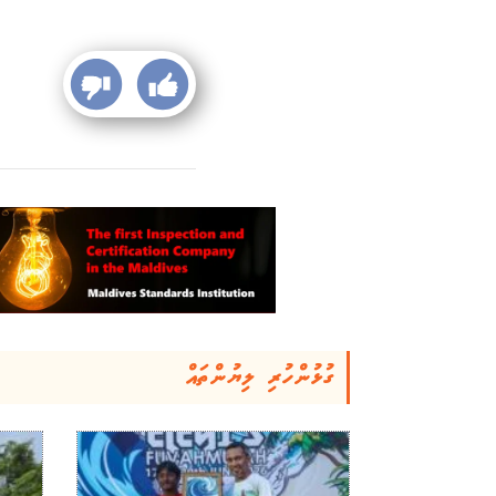
ގުޅުންހުރި ލިޔުންތައް