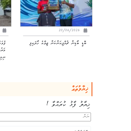
26
20/06/2026
ބޮޑީ ބޯޑިން ޗެމްޕިއަންކަން ޖިވާއު ހޯދައިފި
ފުވަ
ނިމިއ
ޚިޔާލުތައް
ޚިޔާލު ފާޅު ކުރައްވާ !