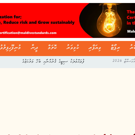
ަރު
ރިޕޯޓް
ވިޔަފާރި
ކުޅިވަރު
ކޮލަމް
ދީން
މުނިފޫހިފިލުވު
ފުވައްމުލަކު ސިޓީގެ ޤުރުއާނާއި ބެހޭ މަރުކަޒުގެ