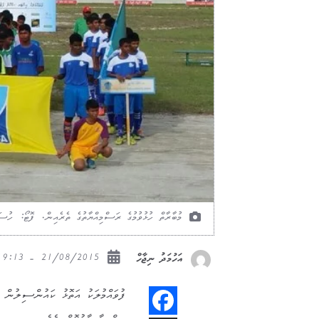
މުބާރާތް ހުޅުވުމުގެ ރަސްމިއްޔާތުގެ ތެރެއިން. ފޮޓޯ: ހުސ
21/08/2015 - 19:13
އަހުމަދު ނިޖާހް
ފުވައްމުލަކު އަތޮޅު ކައުންސިލުން ބ