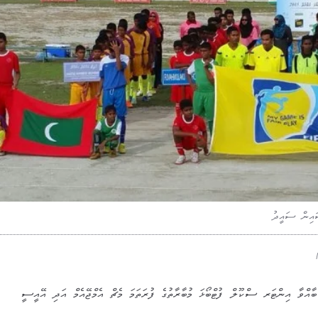
ައިން ސައީދު
ާއްވާ އިންޓަރ ސްކޫލް ފުޓްބޯޅަ މުބާރާތުގެ ފުރަތަމަ މެޗް އެމްޖޭއެމް އަދި އޭއީސީ