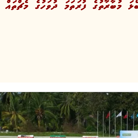
 މުބާރާތުގެ ފުރަތަމަ ދުވަހުގެ މެޗްތައް އ