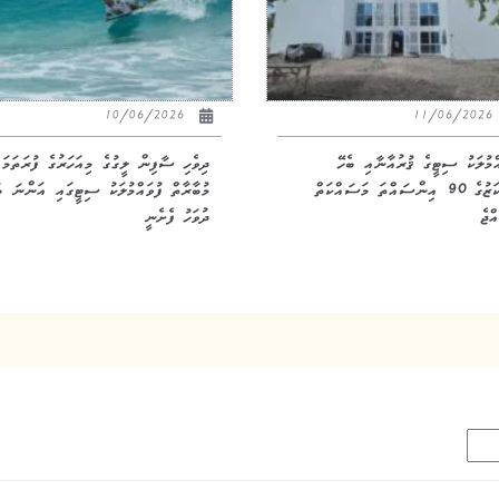
10/06/2026
11/06/20
އްމުލަކު ސިޓީގެ ޤުރުއާނާއި ބެހޭ
ދިވެހި ސާފިން ލީގުގެ މިއަހަރުގެ ފުރަތަމަ
މަރުކަޒުގެ 90 އިންސައްތަ މަސައްކަތް
މުބާރާތް ފުވައްމުލަކު ސިޓީގައި އަންނަ ބ
ްޖެ
ދުވަހު ފެށެނީ