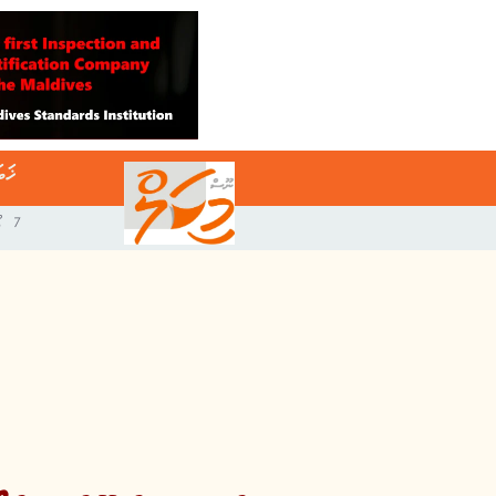
ޚަބ
7 އޯގަސްޓް 2026