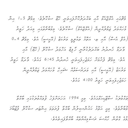
މުބާރާތުގައި މިއަދު ކުޅުނު ފުރަތަމަ މެޗްގައި އެމްޖޭއެމް އާއި ބައްދަލުކޮށްފައިވަނީ ހޭޒް ސުކޫލެވެ. މިމެޗް 5-1 އިން
ުހައްމަދު ޖަމާލުއްދީން (އެމްޖޭއެމް) ސުކޫލެވެ. މިމުބާރާތުގައި މިއަދު ހަވީރު
ބައްދަލުކުރީ ފުވައްމުލަކު ސުކޫލް (އެފް އެސް) އާއި ޏ. އަތޮޅު ތައުލީމީ މަރުކަޒު (އޭއީސީ) އެވެ. މިމެޗް 4-0
. މާދަމާ ހެނދުނު ބައްދަލުކުރާނީ ހާފިޒް އަހްމަދު ސުކޫލް (ހޭޒް) އާއި
ފުވައްމުލަކު ސުކޫލް (އެފް އެސް) އެވެ. މިމެޗް ފެށުމަށް ހަމަޖެހިފައިވަނީ ހެނދުނު 6:45 ގައެވެ. މާދަމާ ހަވީރު
 މަރުކަޒު (އޭއީސީ) އާއި މަދަރުސަތުއް ޝައިޙް މުހައްމަދު ޖަމާލުއްދީން
ިފައިވަނީ ހަވީރު 4:00 ގައެވެ.
މުބާރާތުގެ މެޗްތައް ކުޅެމުންދަނީ ފުވައްމުލަކު ސްޓޭޑިއަމްގައެވެ. މިއީ 1994 އަހަރަށްފަހު ފުވައްމުލަކުގައި ބާއްވާ
ބާރާތެވެ. މިއީ އަތޮޅު ކައުންސިލުން ބާއްވާ ފުރަތަމަ އިންޓަރ ސުކޫލް ފުޓްބޯޅަ
ުމުގެ ގޮތުން ހާއްސަ ރަސްމިއްޔާތެއް ބާއްވާފައިވެއެވެ.