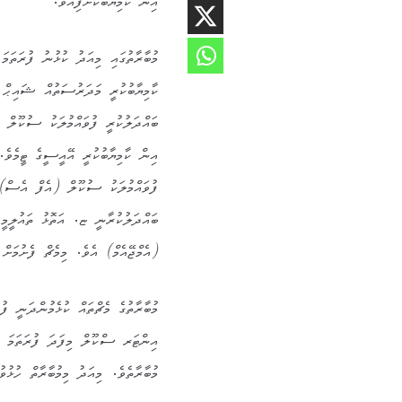
އިން ކާމިޔާބުކޮށްފިއެވެ.
ކާމިޔާބުކުރީ މަދަރުސަތުއް ޝައިޙް މ
އިން ކާމިޔާބުކުރީ އޭއީސީގެ ޓީމެވެ
ބައްދަލުކުރާނީ ޏ. އަތޮޅު ތައުލީމީ
(އެމްޖޭއެމް) އެވެ. މިމެޗް ފެށުމަށް ހަމަޖެހ
އިންޓަރ ސްކޫލް މިފަދަ ފުރަތަމަ މު
މުބާރާތެވެ. މިއަދު މިމުބާރާތް ހުޅުވ