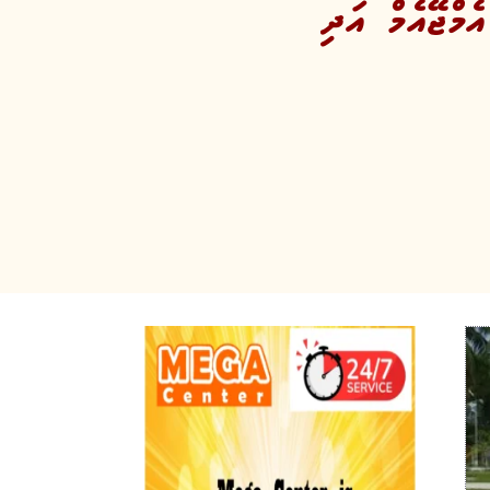
ެމްޖޭއެމް އަދި