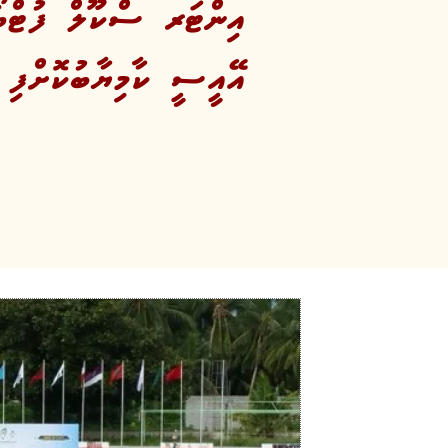
އިންޓަރ ސްކޫލް ފުޓްބޯޅަ
އޭއީސީ ކާމިޔާބުކޮށްފި