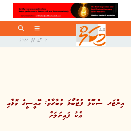
9 އޯގަސްޓް 2026
އިންޓަރ ސްކޫލް ފުޓްބޯޅަ މުބާރާތް: އޭއީސީގެ މޮޅާއި
އެކު ފައިނަލަށް