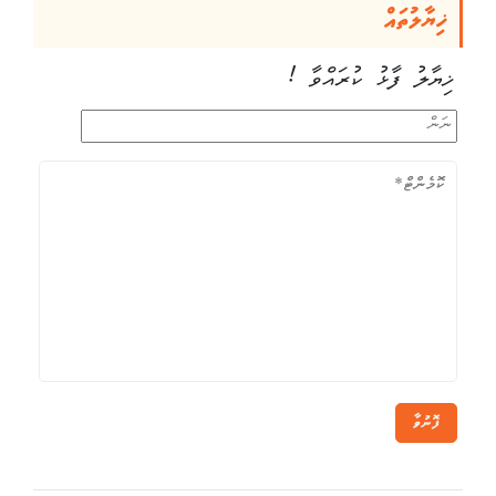
ޚިޔާލުތައް
ޚިޔާލު ފާޅު ކުރައްވާ !
ފޮނުވާ