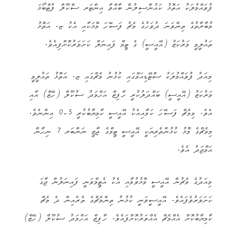
ފުވައްމުލަކު އަތޮޅު ކައުންސިލުން ބާއްވާ އިންޓަރ ސްކޫލް ފުޓްބޯޅަ
މުބާރާތުގެ ތިންވަނަ ދުވަހުގެ މެޗު ފަސޭހަ މޮޅަކާއި އެކު ޏ. އަތޮޅު
ތައުލީމީ މަރުކަޒު (އޭއީސީ) ގެ ޓީމް ފައިނަލް ކަށަވަރުކޮށްފިއެވެ.
މިއަދު ފުވައްމުލަކު ސްޓޭޑިއަމްގައި ކުޅުނު މެޗްގައި ޏ. އަތޮޅު ތައުލީމީ
މަރުކަޒު (އޭއީސީ) ބައްދަލުކުރީ ހާފިޒް އަހްމަދު ސުކޫލް (ހޭޒް) އާއި
އެވެ. މިމެޗް ފަސޭހަ ކަމާއިއެކު އޭއީސީ ކާމިޔާބުކުރީ 5-0 އިންނެވެ.
މިމެޗްގެ މޮޅު ކުޅުންތެރިޔަކީ އޭއީސީ ޓީމްގެ ޖާޒީ ނަންބަރ 7 ނިހާން
އަމްޖަދު އެވެ.
މިއަދުގެ މެޗުން އޭއީސީ މޮޅުވުމާއި އެކު އެޓީމްވަނީ ފައިނަލުން ޖާގަ
ކަށަވަރުވެފައެވެ. އޭއީސީވަނީ ކުޅުނު ތިންމެޗްގެ ތެރެއިން ދެ މެޗް
ކާމިޔާބުކޮށް އެއްމެޗް އެއްވަރުކޮށްފައެވެ. ހާފިޒް އަހްމަދު ސުކޫލް (ހޭޒް)