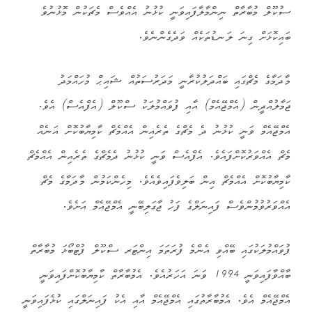
ސުކޫލް މުބާރާތް ނިންމާލާފައިވަނީ ކުޅުނު އެއްވެސް މެޗަކުން މޮޅުނުވެ
ބައިކޮޅަށް ގިނަ ލަނޑުތަކެއް ވަދެގެންނެވެ.
މާދަމާގެ މެޗްގައި ބައްދަލުކުރާނީ މަދަރުސަތުއް ޝައިޙް މުހައްމަދު
ޖަމާލުއްދީން (އެމްޖޭއެމް) އާއި ފުވައްމުލަކު ސްކޫލް (އެފްއެސް) އެވެ.
އެމްޖޭއެމް ވަނީ ކުޅުނު ދެ މެޗްގެ ތެރެއިން އެއްމެޗް ކާމިޔާބުކޮށް އަނެއް
މެޗް އެއްވަރުކޮށްފައެވެ. އެފްއެސް ވަނީ ކުޅުނު ދެމެޗްގެ ތެރެއިން އެއްމެޗް
ކާމިޔާބުކޮށް އެއްމެޗް އިން ބަލިވެފައިވެއެވެ. މިހެންކަމުން މާދަމާގެ މެޗް
އެއްވަރުވުމުންވެސް ފައިނަލްގެ ފަހު ޖާގަލިބޭނީ އެމްޖޭއެމް އަށެވެ.
ފުވައްމުލަކުގައި ބޭއްވި އެންމެ ފުރަތަމަ އިންޓަރ ސްކޫލް ފުޓްބޯޅަ މުބާރާތް
ބާއްވާފައިވަނީ 1994 ވަނަ އަހަރުއެވެ. އެމުބާރާތް ކާމިޔާބުކޮށްފައިވަނީ
އެމްޖޭއެމް އެވެ. އެމުބާރާތުގައި އެމްޖޭއެމް އާއި އެކު ފައިނަލްގައި ކުޅެފައިވަނީ