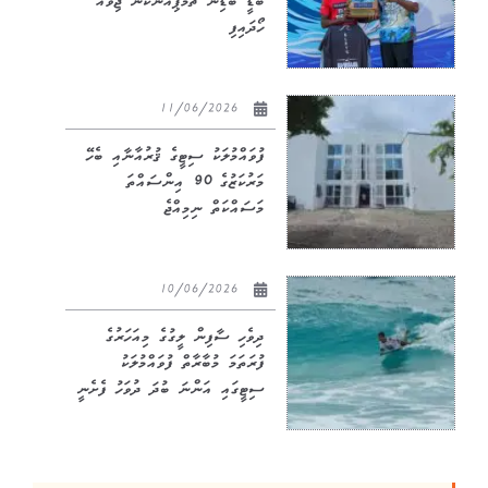
ބޮޑީ ބޯޑިން ޗެމްޕިއަންކަން ޖިވާއު
ހޯދައިފި
11/06/2026
ފުވައްމުލަކު ސިޓީގެ ޤުރުއާނާއި ބެހޭ
މަރުކަޒުގެ 90 އިންސައްތަ
މަސައްކަތް ނިމިއްޖެ
10/06/2026
ދިވެހި ސާފިން ލީގުގެ މިއަހަރުގެ
ފުރަތަމަ މުބާރާތް ފުވައްމުލަކު
ސިޓީގައި އަންނަ ބުދަ ދުވަހު ފެށެނީ