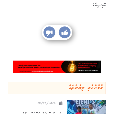
އޭއީސީއެވެ.
ގުޅުންހުރި ލިޔުންތައް
20/06/2026