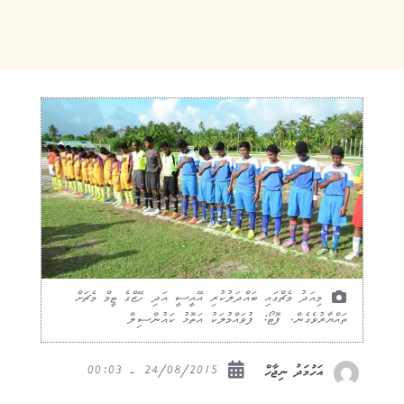
މިއަދު މެޗްގައި ބައްދަލުކުރި އޭއީސީ އަދި ހޭޒްގެ ޓީމް މެޗަށް
ތައްޔާރުވެގެން. ފޮޓޯ: ފުވައްމުލަކު އަތޮޅު ކައުންސިލް
24/08/2015 - 00:03
އަހުމަދު ނިޖާހް