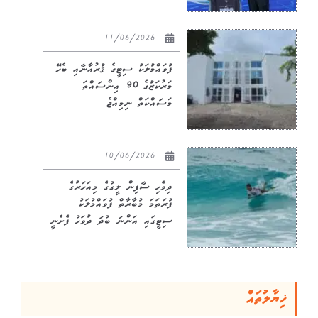
11/06/2026
ފުވައްމުލަކު ސިޓީގެ ޤުރުއާނާއި ބެހޭ
މަރުކަޒުގެ 90 އިންސައްތަ
މަސައްކަތް ނިމިއްޖެ
10/06/2026
ދިވެހި ސާފިން ލީގުގެ މިއަހަރުގެ
ފުރަތަމަ މުބާރާތް ފުވައްމުލަކު
ސިޓީގައި އަންނަ ބުދަ ދުވަހު ފެށެނީ
ޚިޔާލުތައް