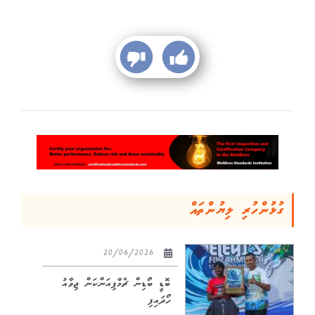
ގުޅުންހުރި ލިޔުންތައް
20/06/2026
ބޮޑީ ބޯޑިން ޗެމްޕިއަންކަން ޖިވާއު
ހޯދައިފި