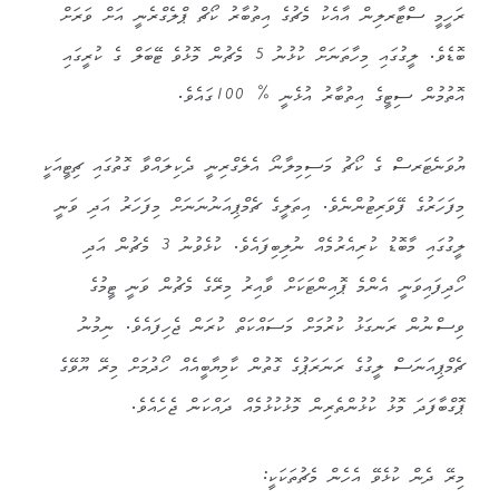
ރަހީމީ ސްޓާރލިން އާއެކު މެޗުގެ އިތުބާރު ކޯޗް ޕްލެގްރެނީ އަށް ވަރަށް
ބޮޑެވެ. ލީގުގައި މިހާތަނަށް ކުޅުނު 5 މެޗުން މޮޅުވެ ޓޭބަލް ގެ ކުރީގައި
އޮތުމުން ސިޓީގެ އިތުބާރު އުޅެނީ % 100ގައެވެ.
ޔުވަނެޓަރސް ގެ ކޯޗު މަސިމިލާނޯ އެލެގްރިނީ ދެކިލައްވާ ގޮތުގައި ޗިޓީއަކީ
މިފަހަރުގެ ފޭވަރިޓުންނެވެ. އިތަލީގެ ޗެމްޕިއަނުނަނަށް މިފަހަރު އަދި ވަނީ
ލީގުގައި މާބޮޑު ކުރިއެރުމެއް ނުލިބިފައެވެ. ކުޅެވުނު 3 މެޗުން އަދި
ހޯދިފައިވަނީ އެންމެ ޕޮއިންޓަކަށް ވާއިރު މިރޭގެ މެޗުން ވަނީ ޓީމުގެ
ވިސްނުން ރަނގަޅު ކުރުމަށް މަސައްކަތް ކުރަން ޖެހިފައެވެ. ނިމުނު
ޗެމްޕިއަނަސް ލީގުގެ ރަނަރަޕުގެ ގޮތުން ކާމިޔާބީއެއް ހޯދުމަށް މިރޭ ޔޫވޭގެ
ޕޮގްބާފަދަ މޮޅު ކުޅުންތެރިން މޮޅުކުޅުމެއް ދައްކަން ޖެހެއެވެ.
މިރޭ ދެން ކުޅެވޭ އެހެން މެޗުތަކަކީ: