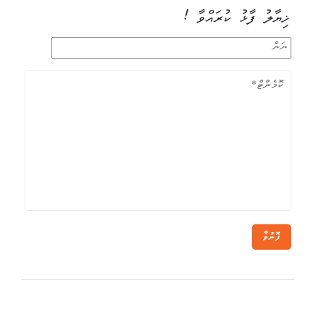
ޚިޔާލު ފާޅު ކުރައްވާ !
ފޮނުވާ