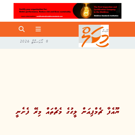
8 އޯގަސްޓް 2026
ޔޫއެފާ ޗެމްޕިއަން ލީގުގެ މެޗްތައް މިރޭ ފެށެނީ