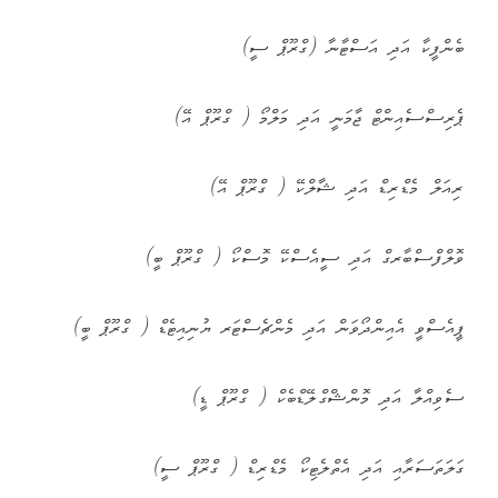
ބެންފީކާ އަދި އަސްޓާނާ (ގްރޫޕް ސީ)
ޕެރިސްސެއިންޓް ޖާމަނީ އަދި މަލްމޯ ( ގްރޫޕް އޭ)
ރިއަލް މެޑްރިޑް އަދި ޝާލްކޭ ( ގްރޫޕް އޭ)
ވޮލްފްސްބާރގް އަދި ސީއެސްކޭ މޮސްކޯ ( ގްރޫޕް ބީ)
ޕީއެސްވީ އެއިންދޯވަން އަދި މެންޗެސްޓަރ ޔުނިއިޓެޑް ( ގްރޫޕް ބީ)
ސެވިއްލާ އަދި މޮންޝްގްލޭޑްބެކް ( ގްރޫޕް ޑީ)
ގަލަތަސަރާއި އަދި އެތްލެޓިކޯ މެޑްރިޑް ( ގްރޫޕް ސީ)