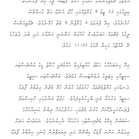
ޔޫރަޕްގެ ޗެމްޕިއަނުންގެ ގޮތުގައި ކުޅެވޭ ފުޓުބޯޅަ ލީގު މިރޭ ފެށޭނެއެވެ.
މިލީގުގައި 32 ޓީމު 8 ގުރޫޕެއްގައި ހޯމް އެންޑް އަވޭ އުސޫލުން
ކުޅެނެއެވެ. މިރޭ ފުރަތަމަ 4 ގުރޫޕުން 8 މެޗު ކުޅޭނެއެވެ. ޗެމްޕިއަންސް
ލީގުގެ މެޗްތައް އަބަދުވެސް ކުޅެމުން އަންނަނީ އަންގާރަ އަދި ބުދަ ދުވަހުގެ
ރޭ ރާއްޖޭގެ ގަޑިން ރޭގަޑު 11:45 ގައެވެ.
މިރޭ ގިނަބައެއްގެ އަމާޒު ހުއްޓިފައިވާ އެއްމެޗަކީ ގްރޫޕު ޑީގެ މެންޗެސްޓަރ
ސިޓީއާއި އިޓަލީގެ ޔުވެންޓަރސް ގެމެޗެވެ. މެންޗެސްޓަރ ސިޓީގެ
ދަނޑުގައި ގުރޫޕުމެޗުތައް ހުޅުވުމުގެ ގޮތުން ކުޅޭ މެޗުން އިތުބާރު ފޯވަޑު
ސިޓީގެ އަގުއެރޯ ވަނީ ބާކީކުރެވިފައެވެ. ހަފުތާ ބަންދުގައި ކްރިސްތަލް
ޕެލަސްއައީދެކޮޅަށް ކުޅުނު މެޗުގައި ކަކުލުހުޅަށް ލިބުނު އަނިޔާއެއްގެ
ސަބަބުން މިރޭގެ މެޗުލިސްޓުއި އަގުއެރޯ ނުހިމެނެއެވެ. ނަމަވެސް އަލަށް
ވިދަމުން އަންނަ ފޯވަޑް ޑިބްރޭނާ އަދި ލިވަރޕޫލުން ގެނައި އިތުބާރު ފޯވަޑް