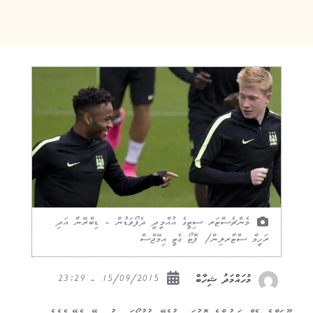
މެންޗެސްޓަރ ސިޓީގެ އުއްމީދީ ދެފޯވަޑުން - ޑިބްރޭނާ އަދި
ރަހީމް ސްޓާރލިން/ ފޮޓޯ ގެޓީ އިމޭޖްސް
15/09/2015 - 23:29
މުހައްމަދު ޝިހާބް