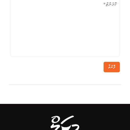
ފޮނުވާ