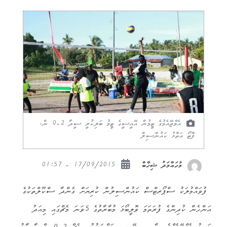
އެމްޖޭއެމުގެ ޓީމުން އޭއީސީގެ ޓީމު ބަލިކުރީ ސީދާ 2-0 ން.
ފޮޓޯ އަތޮޅު ކައުންސިލް
17/09/2015 - 01:57
މުހައްމަދު ޝިހާބް
ފުވައްމުލަކު ސްޕޯރޓްސް ކައުންސިލުން ކުރިޔަށް ގެންދާ ސްކޫލްތަކުގެ
އަންހެން ކުދިންގެ ފުރަތަމަ ވޮލީބޯޅަ މުބާރާތުގެ 5ވަނަ މެޗްގައި މިއަދު