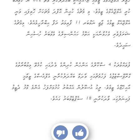
ހަވީރު އެމްޖޭއެމްގެ ޓީމާއި ޏ.އޭއީސީ ބައްދަލުކުރި މެޗް 2-0 ން ކާމިޔާބު
ކުރީ އެމްޖޭއެމްގެ ޓީމެވެ. މި މެޗުގެ ކުއީން އޮފްދަ މެޗަކަށް ހޮވިފައި ވަނީ
އެމްޖޭއެމް ޓީމުގެ ޖާޒީ ނަމްބަރ 11 ފާތިމަތު ރަފާ އިބްރާހީމެއެވެ. މިމެޗުގެ
ޝަރަފުވެރި މެހުމާނާއަކީ އަތޮޅު ކައުންސިލްގެ މެމްބަރު ހުސެއިން
ސައީދެވެ.
ފުވައްމުލަކު 4 ސްކޫލްގެ އަންހެން ކުދިންގެ މެދުގައި ކުޅެވޭ މިމުބާރާތުގެ
ގްރޫޕްސްޓެޖުގެ ފަހުމެޗުގައި މާދަމާ ބައްދަލުކުރާނީ އެފްއެސްގެ ޓީމާއީ
އާއިހޭޒްގެ ޓީމެވެ. ލީގު އުސޫލުން އެއްބުރު ކުޅުމަށްފަހު އެންމެ މޮޅު ދެޓީމު
ފައިނަލުގަިއ ވާދަކުރާނީ 18 ސެޕްޓެމްބަރު ގައެވެ.