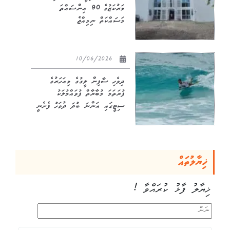
މަރުކަޒުގެ 90 އިންސައްތަ
މަސައްކަތް ނިމިއްޖެ
10/06/2026
ދިވެހި ސާފިން ލީގުގެ މިއަހަރުގެ
ފުރަތަމަ މުބާރާތް ފުވައްމުލަކު
ސިޓީގައި އަންނަ ބުދަ ދުވަހު ފެށެނީ
ޚިޔާލުތައް
ޚިޔާލު ފާޅު ކުރައްވާ !