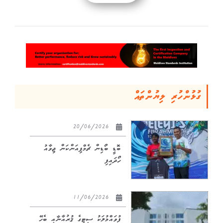
ގުޅުންހުރި ލިޔުންތައް
20/06/2026
ބޮޑީ ބޯޑިން ޗެމްޕިއަންކަން ޖިވާއު
ހޯދައިފި
11/06/2026
ފުވައްމުލަކު ސިޓީގެ ޤުރުއާނާއި ބެހޭ