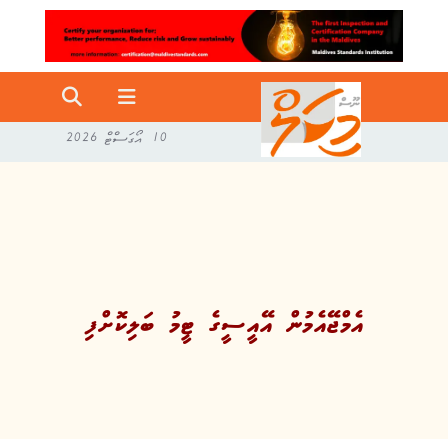
10 އޯގަސްޓް 2026
އެމްޖޭއެމުން އޭއީސީގެ ޓީމު ބަލިކޮށްފި