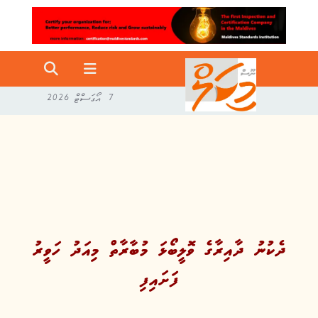
7 އޯގަސްޓް 2026
ދެކުނު ދާއިރާގެ ވޮލީބޯޅަ މުބާރާތް މިއަދު ހަވީރު
ފަށައިފި