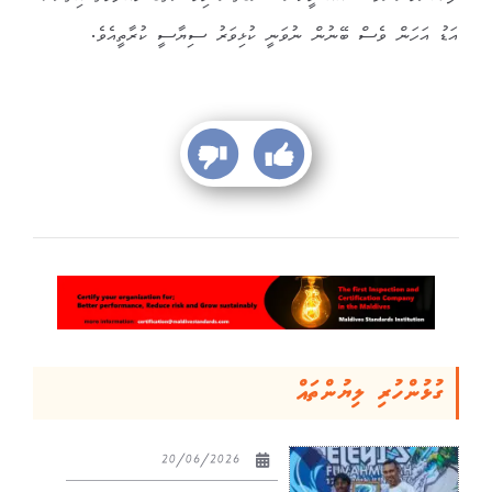
އަޑު އަހަން ވެސް ބޭނުން ނުވަނީ ކުޅިވަރު ސިޔާސީ ކުރާތީއެވެ.
ގުޅުންހުރި ލިޔުންތައް
20/06/2026