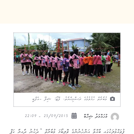
މުބާރާތް ހުޅުވުމުގެ ރަސްމިއްޔާތު. ފޮޓޯ: ޝިފޫ -އެފްބީ
25/09/2015 - 22:09
މުހައްމަދު ޝިހާބް
ފުވައްމުލަކުގައި ބާއްވާ އަންހެނުންގެ ވޮލީބޯޅަ މުބާރާތް “ދެކުނު ދާއިރާ ކަޕް