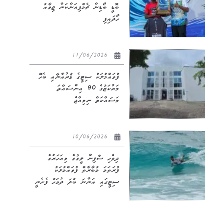
ބޮޑީ ބޯޑިން ޗެމްޕިއަންކަން ޖިވާއު
ހޯދައިފި
11/06/2026
ފުވައްމުލަކު ސިޓީގެ ޤުރުއާނާއި ބެހޭ
މަރުކަޒުގެ 90 އިންސައްތަ
މަސައްކަތް ނިމިއްޖެ
10/06/2026
ދިވެހި ސާފިން ލީގުގެ މިއަހަރުގެ
ފުރަތަމަ މުބާރާތް ފުވައްމުލަކު
ސިޓީގައި އަންނަ ބުދަ ދުވަހު ފެށެނީ