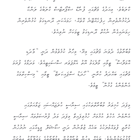
ކްލަބެވެ. މިއަދުގެ މެޗްގައި ފުނާޑް ސްޕޯރޓްސް ކްލަބުގެ ލަންކާ
ދެކުޅުންތެރިން ހިފެހެއްޓޭނެ ގޮތެއް، ހަމައެކަނި ދޫނޑިގަމު ކުޅުންތެރިން
ހިމަނައިގެން ނުކުތް ދޫނޑިގަމު ޓީމަކަށް ނުވިއެވެ.
މުބާރާތުގެ ދެވަނަ މެޗުގައި މިރޭ، މިހާރު ކުޅެވެމުން ދަނީ “މާދަޑި
އޮމަލާސް” ޓީމާއި މާލެގަމު ޔޫތު އެމްޕަވަރ ސޮސައިޓީއެވެ. މަދަމާގެ ފުރަމަ
މެޗުގައި ބައްދަލު ކުރާނީ “ހޯދަޑު ސްޕައިކަރޒް” ޓީމާއި “މިސްކިތްމަގު
އެންމެންގެ ގުޅުން” ޓީމެވެ.
މިފަދަ ކުޅިވަރު މުބާރާތްތަކުގައި ސިޔާސީ ކުލަޖައްސައި ޖަމާއަތުގައި
އެންމެނެ އެކުވެ އުޅުމަށް ހުޅުވިފައިވާ މިފަދަ މަދު ފުރުސަތުތައް ސިޔާސީ
ކުރާތީ ފުވައްމުލަކުގެ ބައެއް ޒުވާނުން ދަނީ ސޯޝަލް މީޑީއާގައި ނުރުހުން
ފާޅުކުރަމުންނެވެ. ބައެއް މީހުން ބުނާގޮތުން މިމުބާރާތުގެ މައުލޫމާތު އިތުރަށް