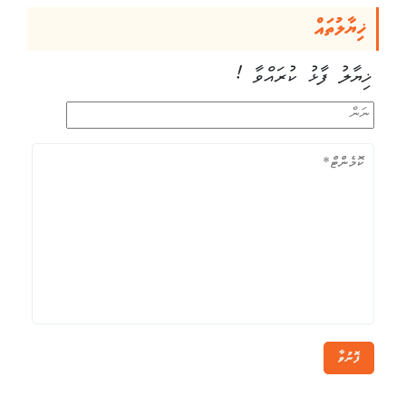
ޚިޔާލުތައް
ޚިޔާލު ފާޅު ކުރައްވާ !
ފޮނުވާ