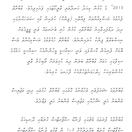
2015” ގެ ކުޅުން މިއަދު ކަނދޮވަލި ވޮލީކޯޓުގައި ފަށައިފިއެވެ. މުބާރާތް
ފެށުމުގެ ރަސްމިއްޔާތަށް ފިޔާތޮށި (ޕިންކް) ކުލައިން މުޅި ސަރަހައްދުގައި
ދިދަ ދަމާފައިވާއިރު މުބާރާތާއި ގުޅުން ހުރި ބެނަރތައް ވަނީ ޕީޕީއެމަށް
ނިސްބަތްވާ ޕިންކު ކުލައިންނެވެ. މުބާރާތް ހުޅުވުމުގެ ރަސްމިއްޔާތު ވެސް
ބޮޑަށް ފެނިގެން ގޮސްފައި ވަނީ ސިޔާސީ މީހުންނާއެކު ސިޔާސީ ކަމެއްގެ
ސިފާގައި ކަމަށް މުބާރާތް ބަލަން ދިޔަ ކުޅިވަރަށް ލޯބިކުރާ ވޮލީ
ކުޅުންތެރިއަކު ހިތްހަމަނުޖެހުމާއެކު ފާހަނގަ ކުރިއެވެ.
މުބާރާތުގެ ޝަރަފުވެރި މެހުމާނުގެ ގޮތުގައި މުބާރާތް ހުޅުވައި ދިނީ މަޖުލިސް
މެންބަރު އަލީ ޝާހުއާއި މަޖުލިސް މެންބަރު އަލީ ފަޒާދެވެ.
މުބާރާތުގެ ފުރަތަމަ މެޗުގައި ފުނާޑް ސްޕޯރޓްސް ކްލަބާއި ދޫނޑިގަމު
ސްޕޯޓްސް ކްލަބް ބައްދަލުކޮށް 3-1 ން މޮޅުވީ ފުނާޑު ސްޕޯރޓްސް