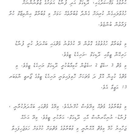
ކުރުމުގެ މަޤްސަދުގައި، ދޫޑިގަމް އަދި ފުނާޑު އަވަށުގެ ޒުވާނުންނަށް
ހުޅުވާލައިގެން ކުރިޔަށް ގެންދާ މުބާރާތެއް ކަމަށް މި މުބާރާތް އިންތިޒާމް ކުރާ
ފަރާތުން ބުންޏެވެ.
މި މުބަރާތް ހުޅުވުމުގެ ގޮތުން ރޭ ކުޅެވުނު މެޗްގައި ބައްދަލު ކުރީ ފުނާޑު
ހަރިކޭން ޓީމާއި ދޫޑިގަމް ،ރަށިކެޑެ ޓީމެވެ.
މި މެޗް 3 ސެޓް 2 ސެޓުން ކާމިޔާބުކުރީ ދޫޑިގަމް ރަށިކެޑެ ޓީމެވެ. މި
މެޗްގެ ކުއީން އޮފް ދަ މެޗަކަށް ހޮވިފައިވަނީ ރަށިކެޑެ ޓީމުގެ ޖޯރޒީ ންމަބަރ
13 އަޒީމާ އެވެ.
މި މުބާރާތުގެ މެޗެއް މިރޭވެސް ކުޅޭނެއެވެ. މިރޭގެ މެޗްގައި ބައްދަލުކުރާނީ ،
ފުނާޑު، ޔުނިކޯރންސް އާއި ދޫޑިގަމް، އަރާކުރި ޓީމެވެ. މިރޭ އަށެއް
ޖަހާއިރު ކުޅޭ މިމެޗް އޮއްނާނީ މި މުބާރާތުގެ މެޗްތަށް ކުޅުމަށް ހަމަޖެހިފައިވާ