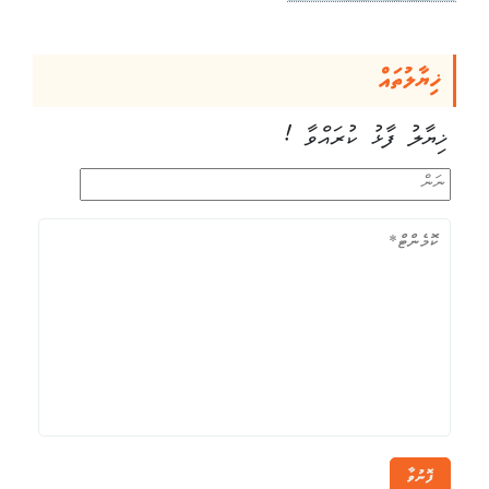
ޚިޔާލުތައް
ޚިޔާލު ފާޅު ކުރައްވާ !
ފޮނުވާ