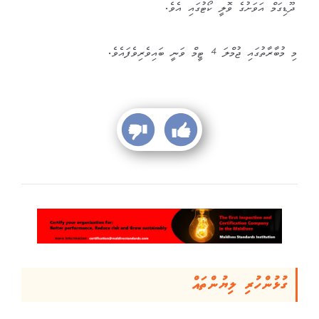
ދޫޑިގަމް އަވަށުގެ ވޮލީ ކޯޓުގައި އެވެ.
މި މުބާރާތުގައި ޖުމްލަ 4 ޓީމް ވަނީ ބައިވެރިވެފައެވެ.
ގުޅުންހުރި ލިޔުންތައް