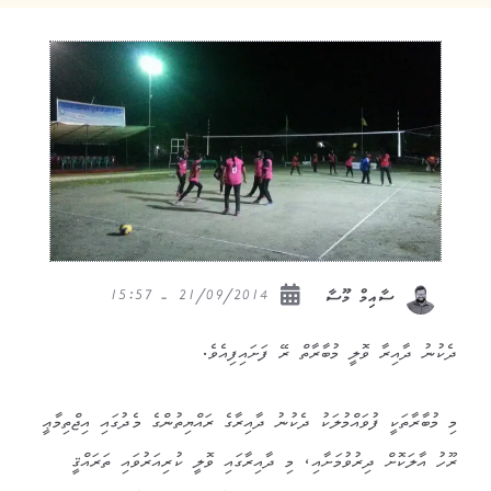
21/09/2014 - 15:57
ސާއިމް މޫސާ
ދެކުނު ދާއިރާ ވޮލީ މުބާރާތް ރޭ ފަށައިފިއެވެ.
މި މުބާރާތަކީ ފުވައްމުލަކު ދެކުނު ދާއިރާގެ ރައްޔިތުންގެ މެދުގައި އިޖްތިމާޢީ
ރޫހު އާލަކޮށް ދިރުވުމަށާއި، މި ދާއިރާގައި ވޮލީ ކުރިއަރުވައި ތަރައްޤީ