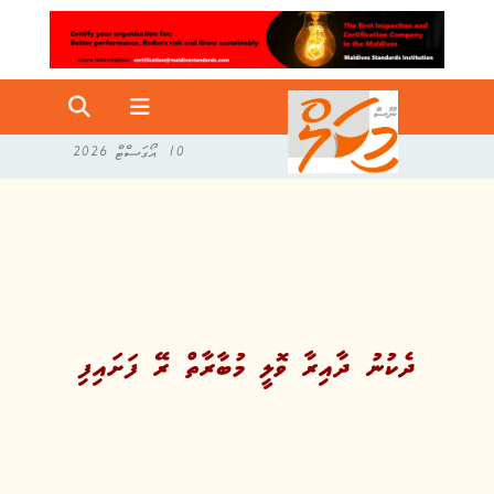
10 އޯގަސްޓް 2026
ދެކުނު ދާއިރާ ވޮލީ މުބާރާތް ރޭ ފަށައިފި