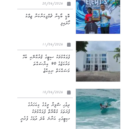
20/06/2026
ބޮޑީ ބޯޑިން ޗެމްޕިއަންކަން ޖިވާއު
ހޯދައިފި
11/06/2026
ފުވައްމުލަކު ސިޓީގެ ޤުރުއާނާއި ބެހޭ
މަރުކަޒުގެ 90 އިންސައްތަ
މަސައްކަތް ނިމިއްޖެ
10/06/2026
ދިވެހި ސާފިން ލީގުގެ މިއަހަރުގެ
ފުރަތަމަ މުބާރާތް ފުވައްމުލަކު
ސިޓީގައި އަންނަ ބުދަ ދުވަހު ފެށެނީ