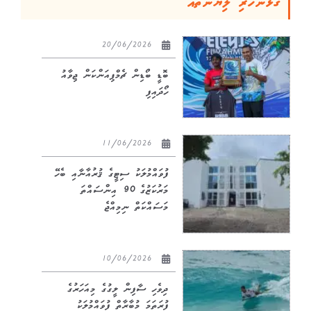
ގުޅުންހުރި ލިޔުންތައް
20/06/2026
ބޮޑީ ބޯޑިން ޗެމްޕިއަންކަން ޖިވާއު
ހޯދައިފި
11/06/2026
ފުވައްމުލަކު ސިޓީގެ ޤުރުއާނާއި ބެހޭ
މަރުކަޒުގެ 90 އިންސައްތަ
މަސައްކަތް ނިމިއްޖެ
10/06/2026
ދިވެހި ސާފިން ލީގުގެ މިއަހަރުގެ
ފުރަތަމަ މުބާރާތް ފުވައްމުލަކު