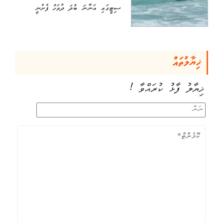
ސިޓީގައި އަންނަ ބުދަ ދުވަހު ފެށެނީ
ޚިޔާލުތައް
ޚިޔާލު ފާޅު ކުރައްވާ !