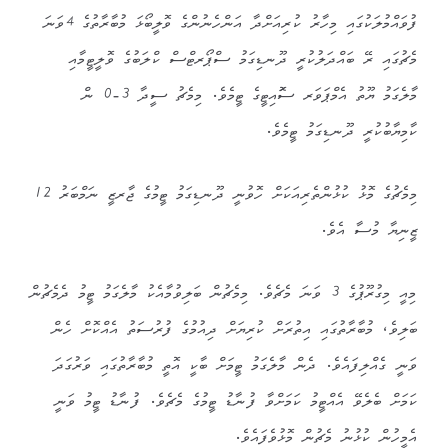
ފުވައްމުލަކުގައި މިހާރު ކުރިއަށްދާ އަންހެނުންގެ ވޮލީބޯޅަ މުބާރާތުގެ 4ވަނަ
މެޗުގައި ރޭ ބައްދަލުކުރީ ދޫނޑިގަމު ސްޕޯރޓްސް ކްލަބުގެ ވޮލީޓީމާއި
މާލެގަމު ޔޫތު އެމްޕަވަރ ސޮައިޓީގެ ޓީމެވެ. މިމެޗު ސީދާ 3-0 ން
ކާމިޔާބުކުރީ ދޫނޑިގަމު ޓީމެވެ.
މިމެޗުގެ މޮޅު ކުޅުންތެރިއަކަށް ހޮވުނީ ދޫނޑިގަމު ޓީމުގެ ޖާރޒީ ނަމްބަރު 12
ޒީނިޔާ މުސާ އެވެ.
މިއީ މިގުރޫޕުގެ 3 ވަނަ މެޗެވެ. މިމެޗުން ބަލިވުމާއެކު މާލެގަމު ޓީމު ދެމެޗުން
ބަލިވެ، މުބާރާތުގައި އިތުރަށް ކުރިޔަށް ދިއުމުގެ ފުރުސަތު އެއްކޮށް ހެން
ވަނީ ގެއްލިފައެވެ. ދެން މާލެގަމު ޓީމަށް ބާކީ އޮތީ މުބާރާތުގައި ވަރުގަދަ
ކަމަށް ބެލެވޭ އެއްޓީމު ކަމަށްވާ ފުނާޑު ޓީމުގެ މެޗެވެ. ފުނާޑު ޓީމު ވަނީ
އެމީހުން ކުޅުނު މެޗުން މޮޅުވެފައެވެ.