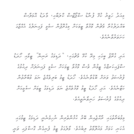
މިއަދު ހަވީރު ކުޅޭ ފުނާޑު ސްޕޯޓްސް ކްލަބާއި، މާދަޑު އޮމަލާސް
ބައްދަލުކުރާ މެޗުން މޮޅުވާ ޓީމަކަށް މިގުރޫޕުން ސެމީ ފައިނަލުގެ އެއްޖާގަ
ކަށަވަރުވާނެއެވެ.
އަދި ގުރޫޕު ބީގައި މިރޭ ކުޅޭ މެޗުގައި، “ދަޑިމަގު ރަނިން” ޓީމާއި ހޯދަޑު
ސްޕައިކަރޒްގެ ޓީމުން ވެސް މޮޅުވާ ޓީމަކަށް ސެމީ ފައިނަލަށް ދިއުމުގެ
ފުރުސަތު ވަރަށް ބޮޑުވާނެއެވެ. ހޯދަޑު ޓީމު ބަލިވެއްޖެ ނަމަ މުބާރާތުން
ކަޓާނެއެވެ. އަދި ހޯދަޑު ޓީމު މޮޅުވެއްޖެ ނަމަ ދަޑިމަގު ޓީމަށް ސެމީއަށް
ދިއުމުގެ ފުރުސަތު ހަނިވާނެތީއެވެ.
މިމުބަރާތުގައި ރާއްޖެއިން ބޭރު ކުޅުންތެރިން ނުހިމެނެނީ ދަޑިމަގު ޓީމުގައި
އެކަނި ކަމަށް މައުލޫމާތު ލިބެއެވެ. މާލެގަމު ޓީމު ފެނިގެން ގޮސްފައި ވަނީ