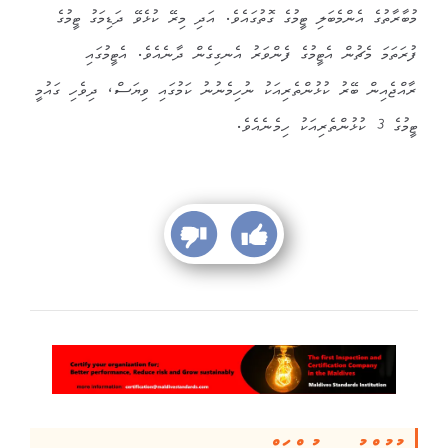
މުބާރާތުގެ އެންމެބަލި ޓީމުގެ ގޮތުގައެވެ. އަދި މިރޭ ކުޅެވޭ ދަޑިމަގު ޓީމުގެ
ފުރަތަމަ މެޗުން އެޓީމުގެ ފެންވަރު އެނގިގެން ދާނެއެވެ. އެޓީމުގައި
ރާއްޖެއިން ބޭރު ކުޅުންތެރިއަކު ނުހިމެނުނު ކަމުގައި ވިޔަސް، ދިވެހި ގައުމީ
ޓީމުގެ 3 ކުޅުންތެރިއަކު ހިމެނެއެވެ.