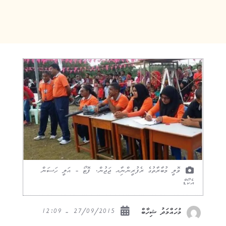
ވޮލީ މުބާރާތުގެ ރެފުރީންނާިއ ޖަޖުން. ފޮޓޯ - އަލީ ހަސަން
އެކޯޑް
27/09/2015 - 12:09
މުހައްމަދު ޝިހާބް