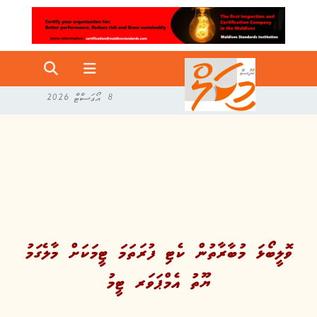
8 އޯގަސްޓް 2026
ވޮލީބޯޅަ މުބާރާތުން ކެޓި ފުރަތަމަ ޓީމަކަށް މާލެގަމު
ޔޫތު އެމްޕަވަރ ޓީމު