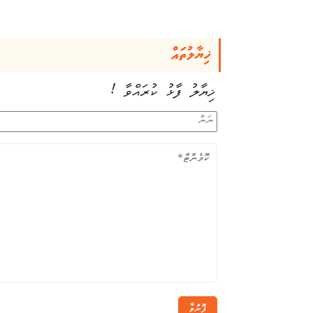
ޚިޔާލުތައް
ޚިޔާލު ފާޅު ކުރައްވާ !
ފޮނުވާ