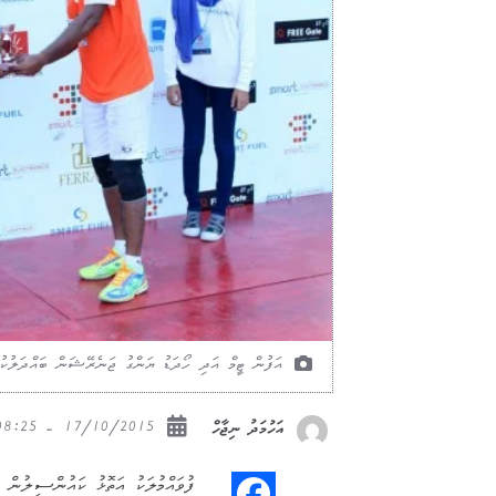
އަފުން ޓީމް އަދި ހޯދަޑު ޔަންގު ޖަނެރޭޝަން ބައްދަލުކުރި މ
17/10/2015 - 08:25
އަހުމަދު ނިޖާހް
ފުވައްމުލަކު އަތޮޅު ކައުންސިލުން އ