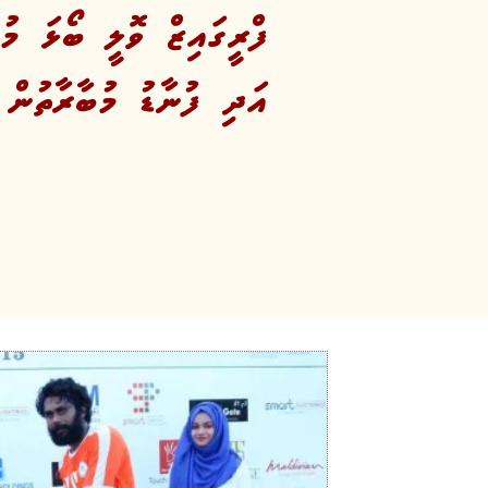
ފްރީގައިޒް ވޮލީ ބޯޅަ މު
އަދި ފުނާޑު މުބާރާތުން 