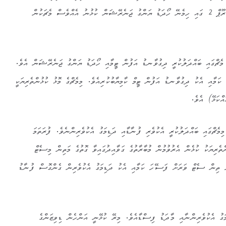
1 ހިމެނޭ އެކުވެރި ފުނާޑު އާއި ގުރޫޕް 2 ގައި ހިމެނޭ ހޯދަޑު ޔަންގު ޖަނެރޭޝަން ކުޅުނު އެއްވެސް މެޗަކުން
 ހަވީރު ކުޅުނު ގުރޫޕް 2 ގެ މެޗްގައި ބައްދަލުކުރީ ދިގުވާނޑު އަފުން ޓީމާއި ހޯދަޑު ޔަންގު ޖަނެރޭޝަން އެވެ.
ަސޭހަ ކަމާއި އެކު ދިގުވާނޑު އަފުން ޓީމް ކާމިޔާބުކުރިއެވެ. މިމެޗްގެ މޮޅު ކުޅުންތެރިޔަކީ
ްކަޅޭ) އެވެ.
 ގެ މެޗެކެވެ. މިމެޗްގައި ބައްދަލުކުރީ އެކުވެރި ފުނާޑާއި ދަޑިމަގު އެކުވެރިންނެވެ. ފުރަތަމަ
ތެރިޔަކު ކުޅެން އެރުވުމުން މުބާރާތުގެ ގަވާއިދުގައިވާ ގޮތުގެ މަތިން މިސެޓް
 ތިން ސެޓް ވަރަށް ފަސޭހަ ކަމާއި އެކު ދަޑިމަގު އެކުވެރިން ގެންގޮސް ފުނާޑު
ަގު އެކުވެރިންނާއި މާދަޑު ފިސްޑާއެވެ. މިރޭ ކުޅޭނީ އަންހެން ޑިވިޒަންގެ