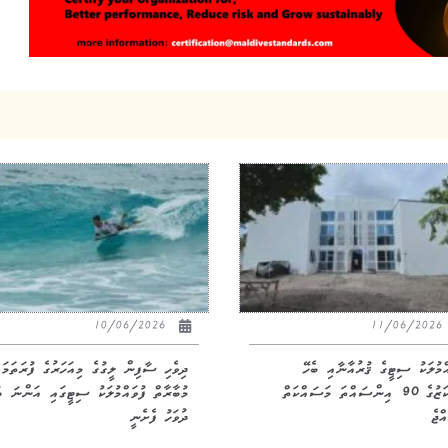
10/06/2026
11/06/20
އްމުލަކު ސިޓީގެ ޤުރުއާނާއި ބެހޭ
ދިވެހި ސާފިން ލީގުގެ މިއަހަރުގެ ފުރަތަމަ
މަރުކަޒުގެ 90 އިންސައްތަ މަސައްކަތް
މުބާރާތް ފުވައްމުލަކު ސިޓީގައި އަންނަ ބ
ްޖެ
ދުވަހު ފެށެނީ