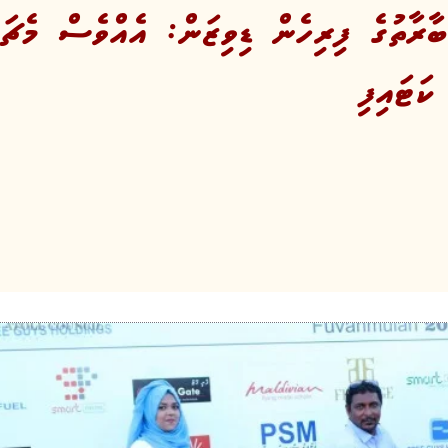
ބާރާތުގެ ފިރިހެން ޑިވިޒަން: އެއްވެސް މެޗަކ
ކަޓައިފި