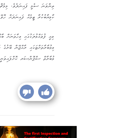
ތިންވަނަ ސެމީ ފައިނަލެވެ. މިމެޗްގަ
ކާމިޔާބުކުރާ ޓީމެއް ފައިނަލަށް ހޮވޭ
މިއީ ފުވައްމުލަކުގައި މިހާތަނަށް ބާ
މިމުބާރާތަށްޓަކައި ރާއްޖޭން ބޭރުގެ 
މުބާރާތް ސްޕޮންސަރ ކޮށްފައިވަނީ 