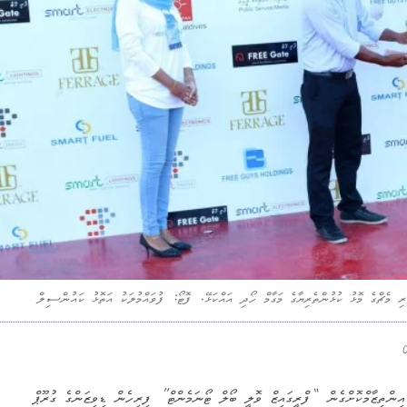
ެޗްގެ މޮޅު ކުޅުންތެރިޔާގެ މަގާމް ހޯދި އައްކަޅޭ. ފޮޓޯ: ފުވައްމުލަކު އަތޮޅު ކައުންސިލް
ިންތިޒާމްކޮށްގެން “ފްރީގައިޒް ވޮލީ ބޯލް ޓޯނަމެންޓް” ފިރިހެން ޑިވިޒަންގެ ގުރޫޕް