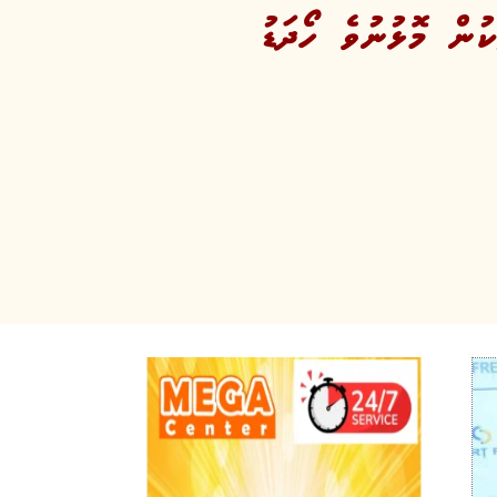
ުން މޮޅުނުވެ ހޯދަޑު