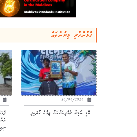
ގުޅުންހުރި ލިޔުންތައް
26
20/06/2026
ބޮޑީ ބޯޑިން ޗެމްޕިއަންކަން ޖިވާއު ހޯދައިފި
ފުވަ
ނިމިއ