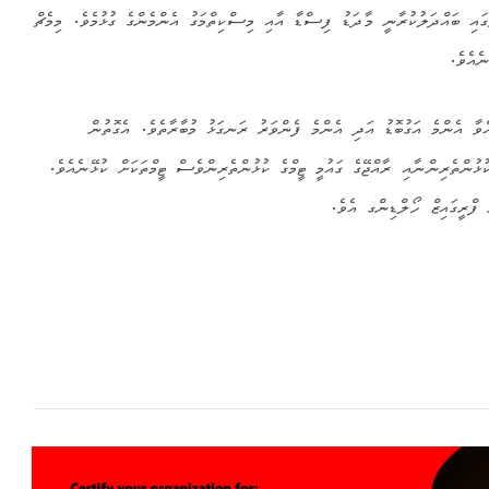
އި ބައްދަލުކުރާނީ މާދަޑު ފިސްޑާ އާއި މިސްކިތްމަގު އެންމެންގެ ގުޅުމެވެ. މިމެޗް
ނެއެވެ.
އްވާ އެންމެ އަގުބޮޑު އަދި އެންމެ ފެންވަރު ރަނގަޅު މުބާރާތެވެ. އެގޮތުން
ކުޅުންތެރިންނާއި ރާއްޖޭގެ ގައުމީ ޓީމްގެ ކުޅުންތެރިންވެސް ޓީމްތަކަށް ކުޅޭނެއެވެ.
ފްރީގައިޒް ހޯލްޑިންގ އެވެ.