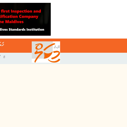
ޚަބ
8 އޯގަސްޓް 2026