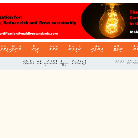
ަރު
ރިޕޯޓް
ވިޔަފާރި
ކުޅިވަރު
ކޮލަމް
ދީން
މުނިފޫހިފިލުވު
ފުވައްމުލަކު ސިޓީގެ ޤުރުއާނާއި ބެހޭ މަރުކަޒުގެ