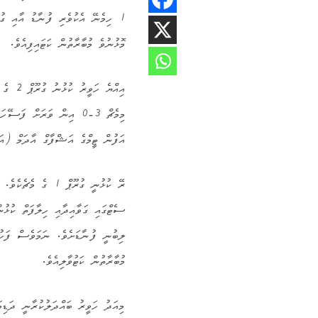
މޮޅުނުވެ މުބާރާތުން ކަޓައިފިއެވެ.
އިއްޔެ
މިމެޗް 3-0 އިން ވަރަށް ފ
އަފުން ޓީމްގެ އަޝްފާގް އާދަމް (އައ
ރޭ ކުޅުނީ ގުރޫޕް 1
ސެޓްގައި ގަވާއިދާއި ހިލާފަތް ކުޅުން
ލިބުނީ ފުނާޑަށެވެ. ނަމަވެސް ފަހު
މުބާރާތުން ކަޓުވާލިއެވެ.
މިއަދު ހަވީރު ބައްދަލުކުރާނީ ދަޑިމ