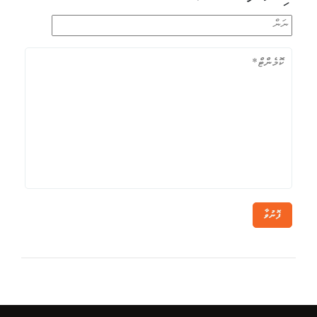
ފޮނުވާ