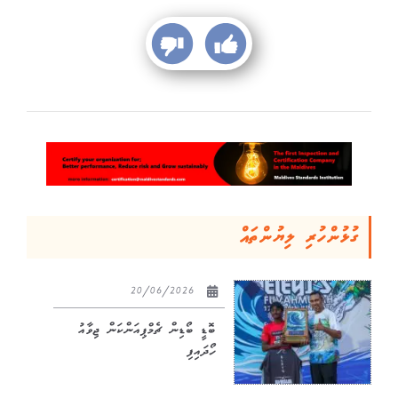
ގުޅުންހުރި ލިޔުންތައް
20/06/2026
ބޮޑީ ބޯޑިން ޗެމްޕިއަންކަން ޖިވާއު
ހޯދައިފި