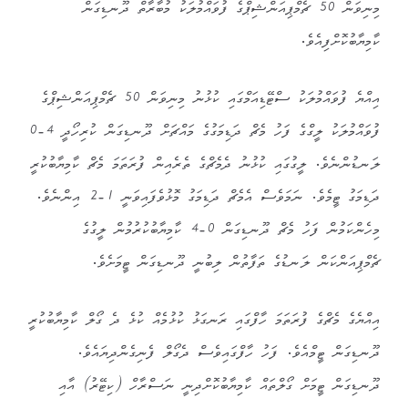
މިނިވަން 50 ޗެމްޕިއަންޝިޕްގެ ފުވައްމުލަކު މުބާރާތް ދޫނޑިގަން
ކާމިޔާބުކޮށްފިއެވެ.
އިއްޔެ ފުވައްމުލަކު ސްޓޭޑިއަމްގައި ކުޅުނު މިނިވަން 50 ޗެމްޕިއަންޝިޕްގެ
ފުވައްމުލަކު ލީގްގެ ފަހު މެޗް ދަޑިމަގުގެ މައްޗަށް ދޫނޑިގަން ކުރިހޯދީ 4-0
ލަނޑުންނެވެ. ލީގުގައި ކުޅުނު ދެމެޗްގެ ތެރެއިން ފުރަތަމަ މެޗް ކާމިޔާބުކުރީ
ދަޑިމަގު ޓީމެވެ. ނަމަވެސް އެމެޗް ދަޑިމަގު މޮޅުވެފައިވަނީ 1-2 އިންނެވެ.
މިހެންކަމުން ފަހު މެޗް ދޫނޑިގަން 0-4 ކާމިޔާބުކުރުމުން ލީގުގެ
ޗެމްޕިއަންކަން ލަނޑުގެ ތަފާތުން ލިބުނީ ދޫނޑިގަން ޓީމަށެވެ.
އިއްޔެގެ މެޗްގެ ފުރަތަމަ ހާފްގައި ރަނގަޅު ކުޅުމެއް ކުޅެ ދެ ގޯލް ކާމިޔާބުކުރީ
ދޫނޑިގަން ޓީމްއެވެ. ފަހު ހާފްގައިވެސް ދެގޯލް ފެނިގެންދިޔައެވެ.
ދޫނޑިގަން ޓީމަށް ގޯލްތައް ކާމިޔާބުކޮށްދިނީ ނަސްރާހް (ކިޓޭރު) އާއި