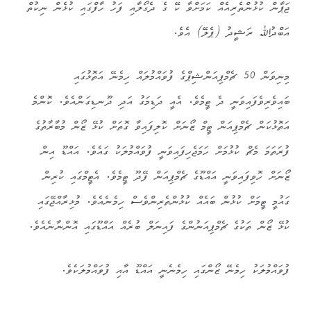
ޖަޕާން ކުޅުންތެރިއެއް ކަމަށްވާ ކޭ ގެ ދެގޯލާއި ފަހު ހާފްގައި ކުޅެން ނިކުތް
އަބްދުﷲ ރަޝީދު (ޕެލޭ) އެވެ.
މިނިވަން 50 ޗެމްޕިއަންޝިޕްގެ ފުވައްމުލައް ހިމެނޭ އަތޮޅުގައި
ބައިވެރިވެފައިވަނީ ދެ ޓީމެވެ. އެއީ ދަޑިމަގު އަދި ދޫނޑިގަންއެވެ. ކޮންމެ
އަތޮޅުކަން ޗެމްޕިއަން ޓީމް ޒޯނަށް ކޮލިފައިވާ ގޮތަށް ކުޅޭ ޒޯން މުބާރާތުގެ
ފުރަތަމަ މެޗް ކުޅުމަށް ހަމަޖެހިފައިވަނީ ފުވައްމުލަކު ގައެވެ. އައްޑޫ އިން
ޒޯނަށް ހޮވިފައިވަނީ އައްޑޫގެ ޗެމްޕިއަން ފޭދޫ ޓީމެވެ. އެޓީމްގައި ކުރިން
ގައުމީ ޓީމަށް ކުޅުން ބައެއް ކުޅުންތެރިންވެސް ހިމެނެއެވެ. މުޅިރާއްޖޭގައި
ކުޅޭ ޒޯން ތަކުގެ ޗެމްޕިއަނުންގެ ފައިނަލް ބުރެއް އައްޑޫގައި އޮންނާނެއެވެ.
ފުވައްމުލަކު ހިމެނޭ ޒޯންގައި ހިމެނެނީ އައްޑޫ އާއި ފުވައްމުލަކެވެ.