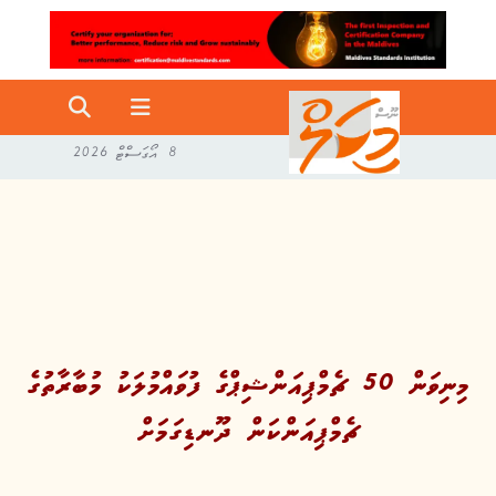
8 އޯގަސްޓް 2026
މިނިވަން 50 ޗެމްޕިއަންޝިޕްގެ ފުވައްމުލަކު މުބާރާތުގެ
ޗެމްޕިއަންކަން ދޫނޑިގަމަށް