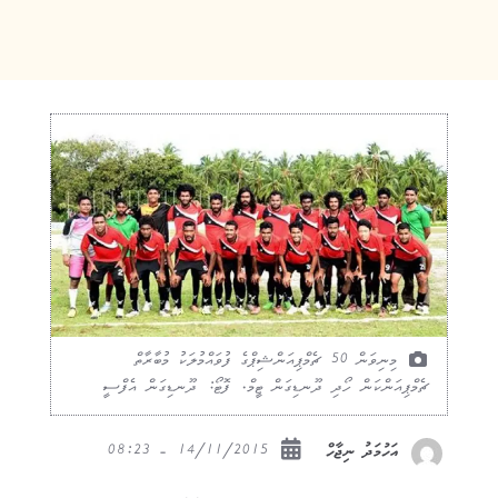
މިނިވަން 50 ޗެމްޕިއަންޝިޕްގެ ފުވައްމުލަކު މުބާރާތް
ޗެމްޕިއަންކަން ހޯދި ދޫނޑިގަން ޓީމް. ފޮޓޯ: ދޫނޑިގަން އެފްސީ
14/11/2015 - 08:23
އަހުމަދު ނިޖާހް