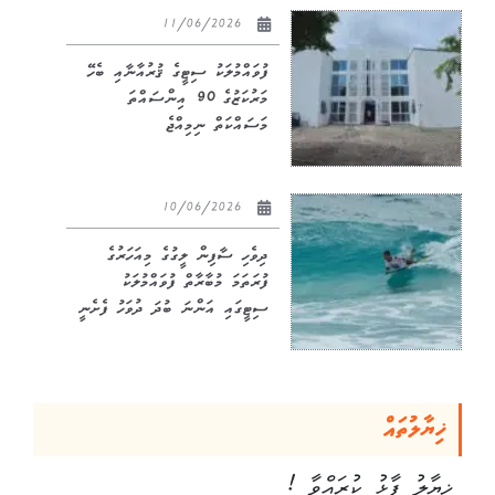
11/06/2026
ފުވައްމުލަކު ސިޓީގެ ޤުރުއާނާއި ބެހޭ
މަރުކަޒުގެ 90 އިންސައްތަ
މަސައްކަތް ނިމިއްޖެ
10/06/2026
ދިވެހި ސާފިން ލީގުގެ މިއަހަރުގެ
ފުރަތަމަ މުބާރާތް ފުވައްމުލަކު
ސިޓީގައި އަންނަ ބުދަ ދުވަހު ފެށެނީ
ޚިޔާލުތައް
ޚިޔާލު ފާޅު ކުރައްވާ !