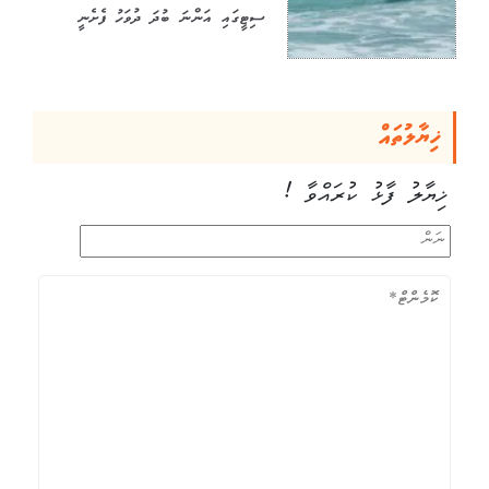
ސިޓީގައި އަންނަ ބުދަ ދުވަހު ފެށެނީ
ޚިޔާލުތައް
ޚިޔާލު ފާޅު ކުރައްވާ !