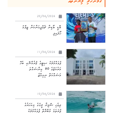
ގުޅުންހުރި ލިޔުންތައް
20/06/2026
ބޮޑީ ބޯޑިން ޗެމްޕިއަންކަން ޖިވާއު
ހޯދައިފި
11/06/2026
ފުވައްމުލަކު ސިޓީގެ ޤުރުއާނާއި ބެހޭ
މަރުކަޒުގެ 90 އިންސައްތަ
މަސައްކަތް ނިމިއްޖެ
10/06/2026
ދިވެހި ސާފިން ލީގުގެ މިއަހަރުގެ
ފުރަތަމަ މުބާރާތް ފުވައްމުލަކު