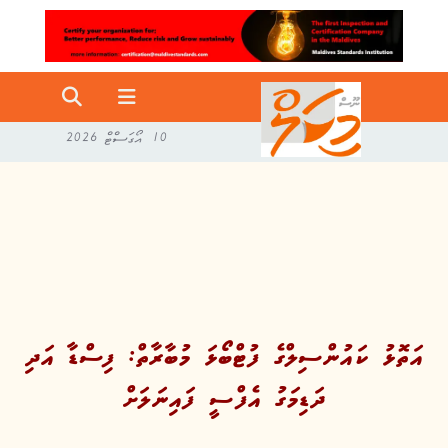
10 އޯގަސްޓް 2026
އަތޮޅު ކައުންސިލްގެ ފުޓްބޯޅަ މުބާރާތް: ފިސްޑާ އަދި
ދަޑިމަގު އެފްސީ ފައިނަލަށް