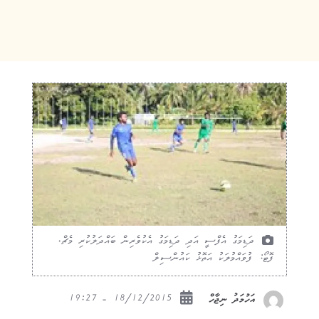
ދަޑިމަގު އެފްސީ އަދި ދަޑިމަގު އެކުވެރިން ބައްދަލުކުރި މެޗް.
ފޮޓޯ: ފުވައްމުލަކު އަތޮޅު ކައުންސިލް
18/12/2015 - 19:27
އަހުމަދު ނިޖާހް