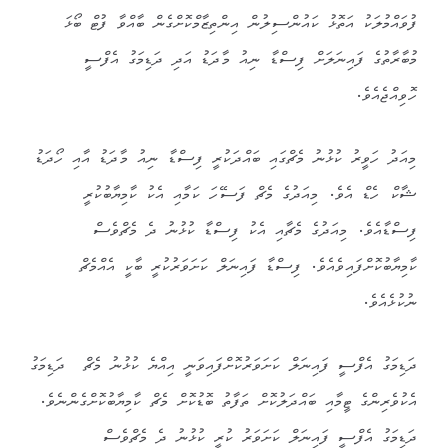
ފުވައްމުލަކު އަތޮޅު ކައުންސިލުން އިންތިޒާމްކޮށްގެން ބާއްވާ ފުޓް ބޯޅަ
މުބާރާތުގެ ފައިނަލަށް ފިސްޑާ ނިއު މާދަޑު އަދި ދަޑިމަގު އެފްސީ
ހޮވިއްޖެއެވެ.
މިއަދު ހަވީރު ކުޅުނު މެޗްގައި ބައްދަކުރީ ފިސްޑާ ނިއު މާދަޑު އާއި ހޯދަޑު
ޝާކް ހެޑް އެވެ. މިއަދުގެ މެޗް ފަސޭހަ ކަމާއި އެކު ކާމިޔާބުކުރީ
ފިސްޑާއެވެ. މިއަދުގެ މެޗާއި އެކު ފިސްޑާ ކުޅުނު ދެ މެޗްވެސް
ކާމިޔާބުކޮށްފައިވެއެވެ. ފިސްޑާ ފައިނަލް ކަށަވަރުކުރީ ބާކީ އެއްމެޗް
ނުކުޅެއެވެ.
ދަޑިމަގު އެފްސީ ފައިނަލް ކަށަވަރުކޮށްފައިވަނީ އިއްޔެ ކުޅުނު މެޗް ދަޑިމަގު
އެކުވެރިންގެ ޓީމާއި ބައްދަލުކޮށް ތަފާތު ބޮޑުކޮށް މެޗް ކާމިޔާބުކޮށްގެންނެވެ.
ދަޑިމަގު އެފްސީ ފައިނަލް ކަށަވަރު ކުރީ ކުޅުނު ދެ މެޗްވެސް