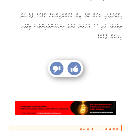
މިމުބާރާތުގައި ރަށުން ބޭރު ތިން ކުޅުންތެރިންނަށް ކުޅުމުގެ ފުރުސަތު
ލިބެއެވެ. އަދި 21 އަހަރުން ދަށުގެ ތިންކުޅުންތެރިންވެސް ޓީމްގައި
ހިމަނަން ޖެހެއެވެ.