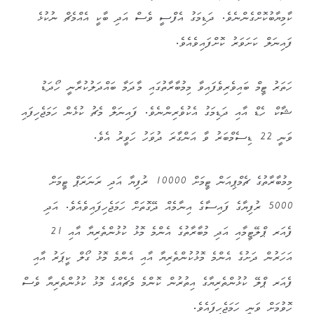
ކާމިޔާބުކޮށްގެންނެވެ. ދަޑިމަގު އެފްސީ ވެސް އަދި ބާކީ އެއްމެޗް ނުކުޅެ
ފައިނަލް ކަށަވަރު ކޮށްފައިވެއެވެ.
ހަތަރު ޓީމް ބައިވެރިވެފައިވާ މިމުބާރާތުގައި މާދަމާ ބައްދަލުކުރާނީ ހޯދަޑު
ޝާކް ހެޑް އާއި ދަޑިމަގު އެކުވެރިންނެވެ. ފައިނަލް މެޗު ކުޅެން ހަމަޖެހިފައި
ވަނީ 22 ޑިސެމްބަރު ވާ އަންގާރަ ދުވަހު ހަވީރު އެވެ.
މިމުބާރާތުގެ ޗެމްޕިއަން ޓީމަށް 10000 ރުފިޔާ އަދި ރަނަރަޕް ޓީމަށް
5000 ރުފިޔާގެ ފައިސާގެ އިނާމެއް ދޭގޮތަށް ހަމަޖެހިފައިވެއެވެ. އަދި
ފެއަރ ޕްލޭޓީމާއި އަދި މުބާރާތުގެ އެންމެ މޮޅު ކުޅުންތެރިޔާ އާއި 21
އަހަރުން ދަށުގެ އެންމެ މޮޅުކުންތެރިޔާ އާއި އެންމެ މޮޅު ގޯލް ކީޕަރު އާއި
ފެއަރ ޕްލޭ ކުޅުންތެރިޔާގެ އިތުރުން ކޮންމެ މެޗެއްގެ މޮޅު ކުޅުންތެރިޔާ ވެސް
ހޮވުމަށް ވަނީ ހަމަޖެހިފައެވެ.