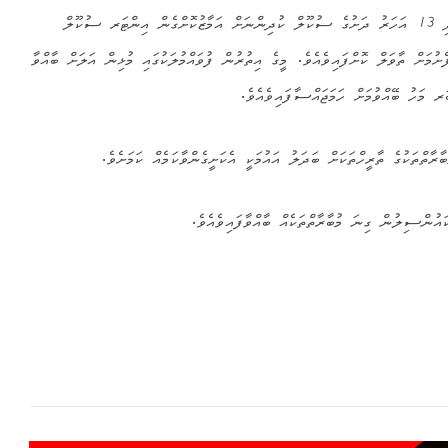
ފެށުމަށް ހަމަޖައްސާފައިވެއެވެ. އަދި 13 އަހަރު ދަށުގެ ސުކޫލް ކުދިންނަށް އަމާޒުކޮށްގެން އިންޓަރ ސުކޫލް
ެށުމަށް ތާވަލް ކޮށްފައިވެއެވެ. މީގެ އިތުރުން ފުވައްމުލަކުގައި މުޅިން އަލަށް ބާއްވާ
މަހު ބޭއްވުމަށް ހަމަޖައްސާފައިވެއެވެ.
ރާތްތަކުގެ ތާރީހްތަކަށް ބަދަލު އައުމަކީ އެކަށީގެންވާކަމެއް ކަމަށެވެ.