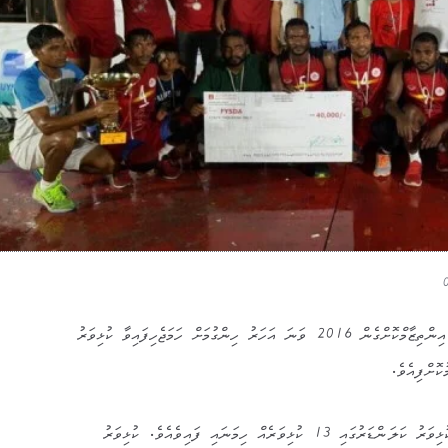
ފުވައްމުލަކު އަތޮޅު ކައުންސިލުން އިންތިޒާމްކޮށްގެން 2016 ވަނަ އަހަރު ހިންގުމަށް ހަމަޖެހިފައިވާ ކުޅިވަރު
ޮށްފިއެވެ.
އަތޮޅު ކައުންސިލުން އާންމުކުރި ކުޅިވަރު ކަލަންޑަރުގައި 13 ކުޅިވަރެއް ހިމަނައި ފައިވެއެވެ. ކުޅިވަރު