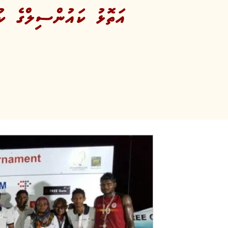
އަތޮޅު ކައުންސިލްގެ ކުޅިވަރު