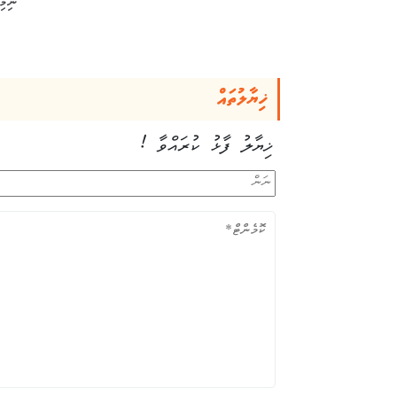
ނިމިއ
ޚިޔާލުތައް
ޚިޔާލު ފާޅު ކުރައްވާ !