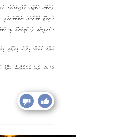
ކުރިކެޓް މުބާރާތެއް ނޮވެމްބަރގައި ފ
ސަރފިންގ ފެސްޓިވަލެއް ޑިސެމްބަރ 
އަތޮޅު ކައުންސިލުން ވިދާޅުވީ މިމުބާ
2015 ވަނަ އަހަރުވެސް އަތޮޅު ކައުންސިލުން ގިނަ މުބާރާތްތަކެއް ބާއްވާފައިވެއެވެ.