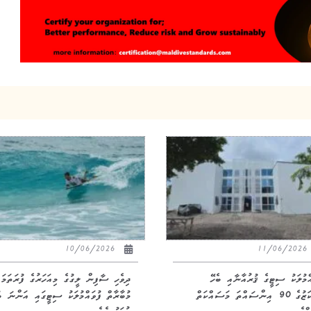
10/06/2026
11/06/20
އްމުލަކު ސިޓީގެ ޤުރުއާނާއި ބެހޭ
ދިވެހި ސާފިން ލީގުގެ މިއަހަރުގެ ފުރަތަމަ
މަރުކަޒުގެ 90 އިންސައްތަ މަސައްކަތް
މުބާރާތް ފުވައްމުލަކު ސިޓީގައި އަންނަ ބ