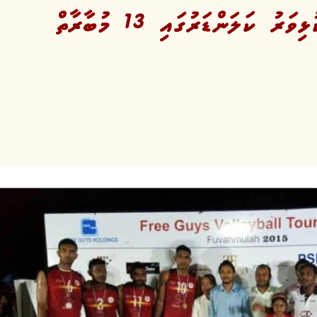
 ކަލަންޑަރުގައި 13 މުބާރާތް