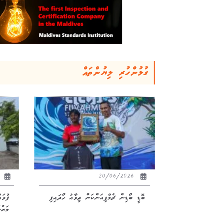
ގުޅުންހުރި ލިޔުންތައް
26
20/06/2026
ބޮޑީ ބޯޑިން ޗެމްޕިއަންކަން ޖިވާއު ހޯދައިފި
ފުވަ