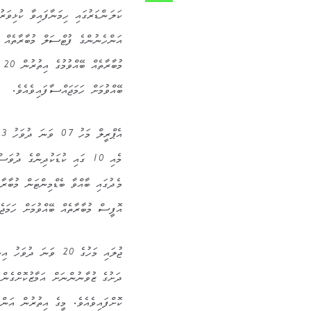
މު
ބޭއްވުމަށް ހަމަޖައްސާފައިވެއެވެ.
މެދުގައި ބާއްވާ ބެޑްމިންޓަން މުބާރާ
އޮފީސް މުބާރާތެއް ބޭއްވުމަށް ހަމަޖެހ
ދަށުގެ ޒުވާނުންނަށް އަމާޒުކޮށްގެން 