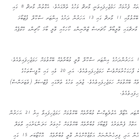
ކަލަންޑަރުގައި ހިމަނާފައިވާ ކުޅިވަރުތައް ފެށުމަށް ހަމެޖެހިފައިވަނީ މާރޗް މަހުގެ ތެރޭގައެވެ. އެގޮތުން މާރޗް 8 ގައި
އަންހެނުންގެ ފުޓްސަލް މުބާރާތެއް ބޭއްވުމާއި 11 މާރޗް ގައި 13 އަހަރުން ދަށުގެ އިންޓަރ ސްކޫލް ފުޓްބޯޅަ
ބާރާތެއް ބޭއްވުމުގެ އިތުރުން 20 މާރޗްގައި ވޮލީބޯލް ކޯޗަރސް ޓްރޭނިންގ ކޯހަކާއި ވޮލީ ބޯޅަ ކޯޗިންގ ކޭމްޕެއް
އެޕްރީލް މަހު 07 ވަނަ ދުވަހު 13 އަހަރުންދަށުގެ އިންޓަރ ސްކޫލް ވޮލީ މުބާރާތެއް ބޭއްވުމަށް ހަމަޖެހިފައިވެއެވެ.
މެއި 10 ގައި ކުޑަކުދިންގެ ދުވަސް ފާހަގަކުރުމަށްވެސް ހަމަޖެހިފައިވެއެވެ. އަދި 20 މެއި ގައި އޮފީސްތަކުގެ
ތެއް ބޭއްވުމަށް ހަމަޖެހިފައިވެއެވެ. ޖުލައި މަހުގެ ތެރޭގައި ފުޓްސަލް (ވެޓަރަންސް)
ިފައިވެއެވެ.
ޖުލައި މަހުގެ 20 ވަނަ ދުވަހު އިންޓަރ އެޓޯލް އެތުލެޓިކްސް މުބާރާތެއް ބޭއްވުމަށް ހަމަޖެހިފައިވާ އިރު 21 އަހަރުން
އަތޮޅު ފެންވަރުގެ ފުޓްބޯޅަ މުބާރާތެއް ބޭއްވުމަށް ކުޅިވަރު ކަލަންޑަރުގައި ތާވަލް
ކޮށްފައިވެއެވެ. މީގެ އިތުރުން އަންހެން އަދި ފިރިހެނުންނަށް އަމާޒުކޮށްގެން ވޮލީ މުބާރާތެއް އޮކްޓޯބަރ 15 ގައި