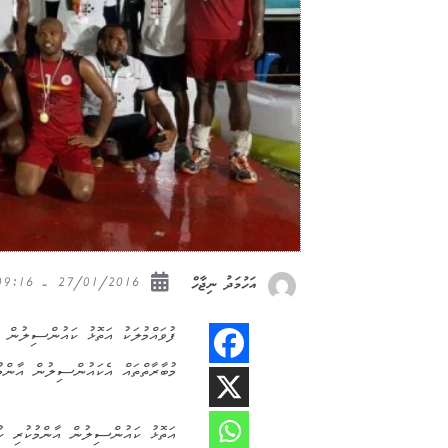
27/01/2016 - 09:16
އަހުމަދު ނިޖާހް
މުބާރާތްތައް އެކައުންސިލުން އާންމުކ