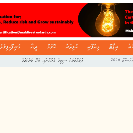
ަރު
ރިޕޯޓް
ވިޔަފާރި
ކުޅިވަރު
ކޮލަމް
ދީން
މުނިފޫހިފިލުވު
ފުވައްމުލަކު ސިޓީގެ ޤުރުއާނާއި ބެހޭ މަރުކަޒުގެ