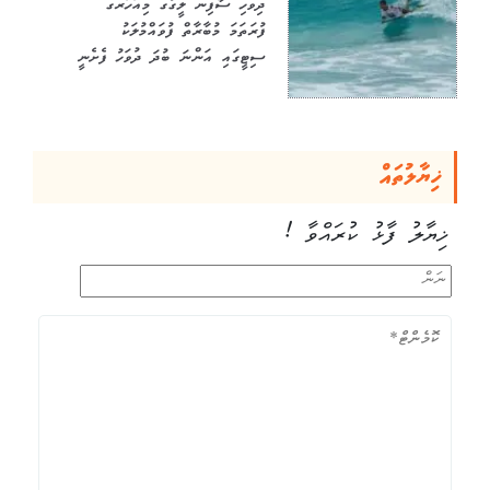
ދިވެހި ސާފިން ލީގުގެ މިއަހަރުގެ
ފުރަތަމަ މުބާރާތް ފުވައްމުލަކު
ސިޓީގައި އަންނަ ބުދަ ދުވަހު ފެށެނީ
ޚިޔާލުތައް
ޚިޔާލު ފާޅު ކުރައްވާ !