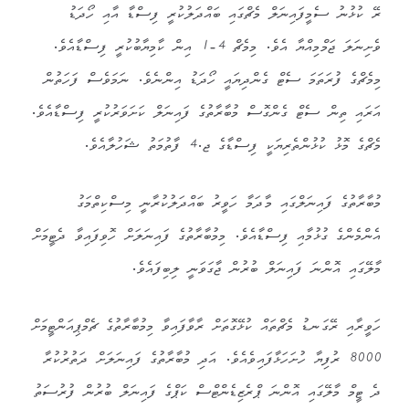
ރޭ ކުޅުނު ސެމީފައިނަލް މެޗްގައި ބައްދަލުކުރީ ފިސްޑާ އާއި ހޯދަޑު
ވެށިނަލަ ޖަމްމިއްޔާ އެވެ. މިމެޗް 4-1 އިން ކާމިޔާބުކުރީ ފިސްޑާއެވެ.
މިމެޗްގެ ފުރަތަމަ ސެޓް ގެންދިޔައީ ހޯދަޑު އިންނެވެ. ނަމަވެސް ފަހަތުން
އަރައި ތިން ސެޓް ގެންގޮސް މުބާރާތުގެ ފައިނަލް ކަށަވަރުކުރީ ފިސްޑާއެވެ.
މެޗްގެ މޮޅު ކުޅުންތެރިޔަކީ ފިސްޑާގެ ޖ.4 ފާތުމަތު ޝަހުލާއެވެ.
މުބާރާތުގެ ފައިނަލްގައި މާދަމާ ހަވީރު ބައްދަލުކުރާނީ މިސްކިތްމަގު
އެންމެންގެ ގުޅުމާއި ފިސްޑާއެވެ. މިމުބާރާތުގެ ފައިނަލަށް ހޮވިފައިވާ ދެޓީމަށް
މާލޭގައި އޮންނަ ފައިނަލް ބުރުން ޖާގަވަނީ ލިބިފައެވެ.
ހަވީރާއި ރޭގަނޑު މެޗްތައް ކުޅޭގޮތަށް ރާވާފައިވާ މިމުބާރާތުގެ ޗެމްޕިއަންޓީމަށް
8000 ރުފިޔާ ހުށަހަޅާފައިވެއެވެ. އަދި މުބާރާތުގެ ފައިނަލަށް ދަތުރުކުރާ
ދެ ޓީމް މާލޭގައި އޮންނަ ޕްރެޒިޑެންޓްސް ކަޕްގެ ފައިނަލް ބުރުން ފުރުސަތު