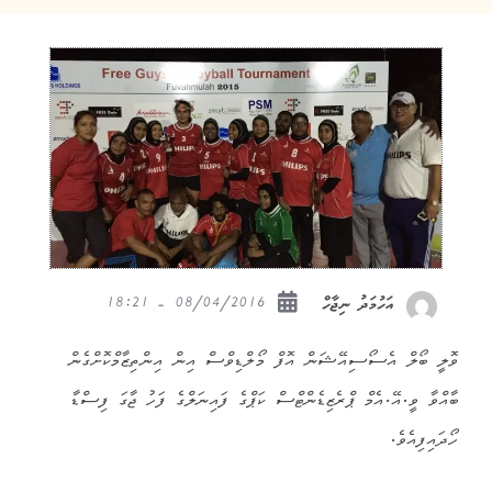
08/04/2016 - 18:21
އަހުމަދު ނިޖާހް
ވޮލީ ބޯލް އެސޯސިއޭޝަން އޮފް މޯލްޑިވްސް އިން އިންތިޒާމްކޮށްގެން
ބާއްވާ ވީ.އޭ.އެމް ޕްރެޒިޑެންޓްސް ކަޕްގެ ފައިނަލްގެ ފަހު ޖާގަ ފިސްޑާ
ހޯދައިފިއެވެ.