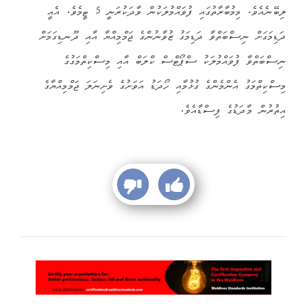
ލިބޭނެއެވެ. މިމުބާރާތުގައި ފުވައްމުލަކުން ވާދަކުރަނީ 5 ޓީމެވެ. އެއީ
ދަޑިމަގަށް ނިސްބަތްވާ ދަޑިމަގު ޒުވާނުންގެ ޖަމްމިއްޔާ އާއި ދޫނޑިގަމަށް
ނިސްބަތްވާ ފުވައްމުލަކު ސްޕޯޓްސް ކްލަބް އާއި މިސްކިތްމަގުގެ
މިސްކިތްމަގު އެންމެންގެ ގުޅުމާއި ހޯދަޑު އަވަށުގެ ވެށިނަލަ ޖަމްމިއްޔާގެ
އިތުރުން މާދަޑުގެ ފިސްޑާއެވެ.