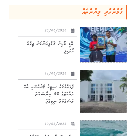
ގުޅުންހުރި ލިޔުންތައް
20/06/2026
ބޮޑީ ބޯޑިން ޗެމްޕިއަންކަން ޖިވާއު
ހޯދައިފި
11/06/2026
ފުވައްމުލަކު ސިޓީގެ ޤުރުއާނާއި ބެހޭ
މަރުކަޒުގެ 90 އިންސައްތަ
މަސައްކަތް ނިމިއްޖެ
10/06/2026