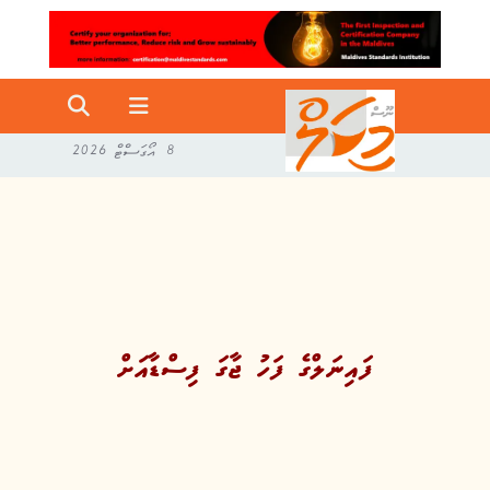
8 އޯގަސްޓް 2026
ފައިނަލްގެ ފަހު ޖާގަ ފިސްޑާއަށް