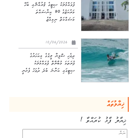
ފުވައްމުލަކު ސިޓީގެ ޤުރުއާނާއި ބެހޭ
މަރުކަޒުގެ 90 އިންސައްތަ
މަސައްކަތް ނިމިއްޖެ
10/06/2026
ދިވެހި ސާފިން ލީގުގެ މިއަހަރުގެ
ފުރަތަމަ މުބާރާތް ފުވައްމުލަކު
ސިޓީގައި އަންނަ ބުދަ ދުވަހު ފެށެނީ
ޚިޔާލުތައް
ޚިޔާލު ފާޅު ކުރައްވާ !