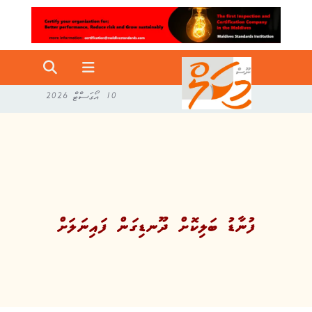
10 އޯގަސްޓް 2026
ފުނާޑު ބަލިކޮށް ދޫނޑިގަން ފައިނަލަށް