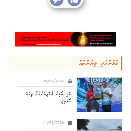
ގުޅުންހުރި ލިޔުންތައް
20/06/2026
ބޮޑީ ބޯޑިން ޗެމްޕިއަންކަން ޖިވާއު
ހޯދައިފި
11/06/2026