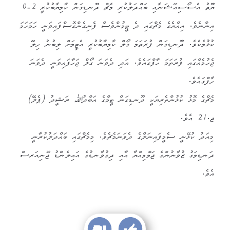
ޔޫތު އެސޯސިއޭޝަނާއި ބައްދަލުކުރި މެޗް ދޫނޑިގަން ކާމިޔާބުކުރީ 2-0
އިންނެވެ. އިއްޔެގެ މެޗްގައި ދެ ޓީމުންވެސް ފެނިގެންގޮސްފައިވަނީ ހަމަހަމަ
ކުޅުމެކެވެ. ދޫނޑިގަން ފުރަތަމަ ގޯލް ކާމިޔާބުކުރީ އެޓީމަށް ލިބުނު ހިލޭ
ޖެހުމެއްގައި ފުރަތަމަ ހާފްގައެވެ. އަދި ދެވަނަ ގޯލް ޖަހާފައިވަނީ ދެވަނަ
ހާފްގައެވެ.
މެޗްގެ މޮޅު ކުޅުންތެރިޔަކީ ދޫނޑިގަން ޓީމްގެ އަބްދުﷲ ރަޝީދު (ޕެލޭ)
ޖ.21 އެވެ.
މިއަދު ކުޅޭނީ ސެމީފައިނަލްގެ ދެވަނަމެޗެވެ. މިމެޗްގައި ބައްދަލުކުރާނީ
ދަނޑިމަގު ޒުވާނުންގެ ޖަމްމިއްޔާ އާއި ދިގުވާނޑުގެ އައިލެންޑު ޖޫނިއަރސް
އެވެ.