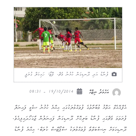
ފުނާޑު އަދި ދޫނޑިގަން ކުޅުނު މެޗް. ފޮޓޯ: ހައިކަލް ގުރަފީ
19/10/2014 - 08:31
އަހުމަދު ނިޖާހް
އެފްއޭއެމް އަތޮޅު މުބާރާތުގެ ފުވައްމުލަކުގައި އިއްޔެ ކުޅުނު ސެމީ ފައިނަލް
ފުރަތަމަ މެޗްގައި ފުނާޑު ބަލިކޮށް ދޫނޑިގަން ފައިނަލުން ޖާގަހޯދައިފިއެވެ.
ދޫނޑިގަމަށް ނިސްބަތްވާ ފުވައްމުލަކު ސްޕޯޓްސް ކުލަބް، އިއްޔެ ފުނާޑު