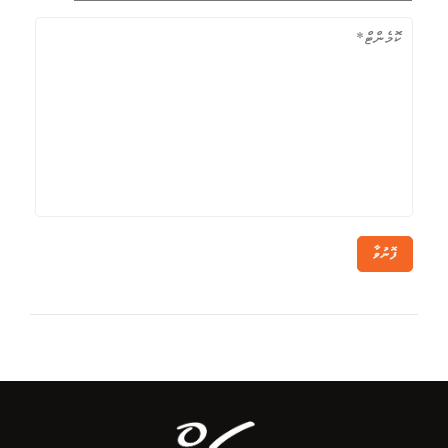
ފޮނުވާ